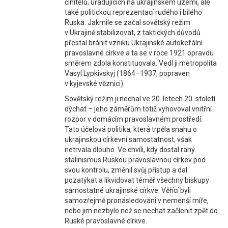
činitelů, úřadujících na ukrajinském území, ale
také politickou reprezentací rudého i bílého
Ruska. Jakmile se začal sovětský režim
v Ukrajině stabilizovat, z taktických důvodů
přestal bránit vzniku Ukrajinské autokefální
pravoslavné církve a ta se v roce 1921 opravdu
směrem zdola konstituovala. Vedl ji metropolita
Vasyl Lypkivskyj (1864–1937, popraven
v kyjevské věznici).
Sovětský režim ji nechal ve 20. letech 20. století
dýchat – jeho záměrům totiž vyhovoval vnitřní
rozpor v domácím pravoslavném prostředí.
Tato účelová politika, která trpěla snahu o
ukrajinskou církevní samostatnost, však
netrvala dlouho. Ve chvíli, kdy dostal raný
stalinismus Ruskou pravoslavnou církev pod
svou kontrolu, změnil svůj přístup a dal
pozatýkat a likvidovat téměř všechny biskupy
samostatné ukrajinské církve. Věřící byli
samozřejmě pronásledováni v nemenší míře,
nebo jim nezbylo než se nechat začlenit zpět do
Ruské pravoslavné církve.