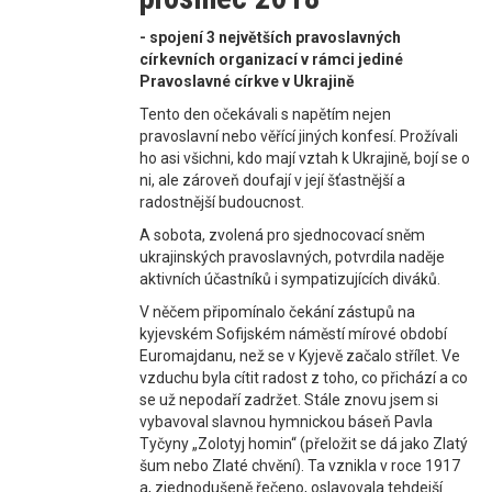
- spojení 3 největších pravoslavných
církevních organizací v rámci jediné
Pravoslavné církve v Ukrajině
Tento den očekávali s napětím nejen
pravoslavní nebo věřící jiných konfesí. Prožívali
ho asi všichni, kdo mají vztah k Ukrajině, bojí se o
ni, ale zároveň doufají v její šťastnější a
radostnější budoucnost.
A sobota, zvolená pro sjednocovací sněm
ukrajinských pravoslavných, potvrdila naděje
aktivních účastníků i sympatizujících diváků.
V něčem připomínalo čekání zástupů na
kyjevském Sofijském náměstí mírové období
Euromajdanu, než se v Kyjevě začalo střílet. Ve
vzduchu byla cítit radost z toho, co přichází a co
se už nepodaří zadržet. Stále znovu jsem si
vybavoval slavnou hymnickou báseň Pavla
Tyčyny „Zolotyj homin“ (přeložit se dá jako Zlatý
šum nebo Zlaté chvění). Ta vznikla v roce 1917
a, zjednodušeně řečeno, oslavovala tehdejší