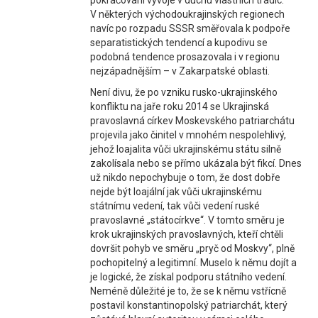
pokračování vývoje v duchu vlastních tradic.
V některých východoukrajinských regionech
navíc po rozpadu SSSR směřovala k podpoře
separatistických tendencí a kupodivu se
podobná tendence prosazovala i v regionu
nejzápadnějším – v Zakarpatské oblasti.
Není divu, že po vzniku rusko-ukrajinského
konfliktu na jaře roku 2014 se Ukrajinská
pravoslavná církev Moskevského patriarchátu
projevila jako činitel v mnohém nespolehlivý,
jehož loajalita vůči ukrajinskému státu silně
zakolísala nebo se přímo ukázala být fikcí. Dnes
už nikdo nepochybuje o tom, že dost dobře
nejde být loajální jak vůči ukrajinskému
státnímu vedení, tak vůči vedení ruské
pravoslavné „státocírkve“. V tomto směru je
krok ukrajinských pravoslavných, kteří chtěli
dovršit pohyb ve směru „pryč od Moskvy“, plně
pochopitelný a legitimní. Muselo k němu dojít a
je logické, že získal podporu státního vedení.
Neméně důležité je to, že se k němu vstřícně
postavil konstantinopolský patriarchát, který