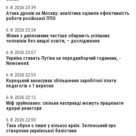
6. 8. 2026 23:39
Атака дронів на Москву: аналітики оцінили ефективність
роботи російської ППО
6. 8. 2026 23:24
Жінки з дипломами частіше обирають успішних
чоловіків без вищої освіти, – дослідження
6. 8. 2026 23:07
Україна ставить Путіна на передвиборчий годинник, -
Newsweek
6. 8. 2026 22:53
Корецький анонсував збільшення заробітної плати
педагогів з 1 вересня
6. 8. 2026 22:12
Міф зруйновано: скільки насправді можуть працювати
ядерні реактори
6. 8. 2026 22:00
Така зброя є лише у кількох країн: Зеленський про
створення української балістики