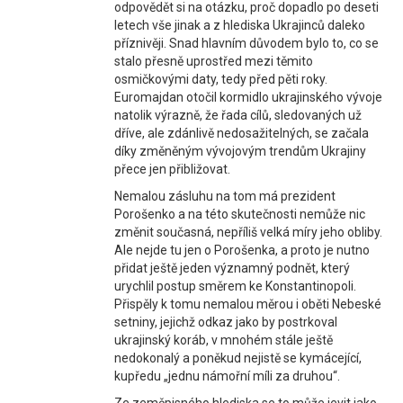
odpovědět si na otázku, proč dopadlo po deseti
letech vše jinak a z hlediska Ukrajinců daleko
příznivěji. Snad hlavním důvodem bylo to, co se
stalo přesně uprostřed mezi těmito
osmičkovými daty, tedy před pěti roky.
Euromajdan otočil kormidlo ukrajinského vývoje
natolik výrazně, že řada cílů, sledovaných už
dříve, ale zdánlivě nedosažitelných, se začala
díky změněným vývojovým trendům Ukrajiny
přece jen přibližovat.
Nemalou zásluhu na tom má prezident
Porošenko a na této skutečnosti nemůže nic
změnit současná, nepříliš velká míry jeho obliby.
Ale nejde tu jen o Porošenka, a proto je nutno
přidat ještě jeden významný podnět, který
urychlil postup směrem ke Konstantinopoli.
Přispěly k tomu nemalou měrou i oběti Nebeské
setniny, jejichž odkaz jako by postrkoval
ukrajinský koráb, v mnohém stále ještě
nedokonalý a poněkud nejistě se kymácející,
kupředu „jednu námořní míli za druhou“.