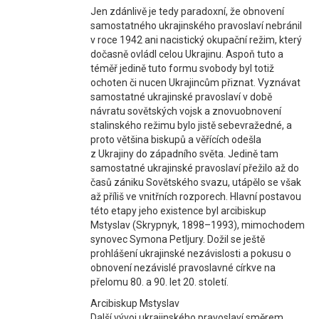
Jen zdánlivě je tedy paradoxní, že obnovení
samostatného ukrajinského pravoslaví nebránil
v roce 1942 ani nacistický okupační režim, který
dočasně ovládl celou Ukrajinu. Aspoň tuto a
téměř jedině tuto formu svobody byl totiž
ochoten či nucen Ukrajincům přiznat. Vyznávat
samostatné ukrajinské pravoslaví v době
návratu sovětských vojsk a znovuobnovení
stalinského režimu bylo jistě sebevražedné, a
proto většina biskupů a věřících odešla
z Ukrajiny do západního světa. Jedině tam
samostatné ukrajinské pravoslaví přežilo až do
časů zániku Sovětského svazu, utápělo se však
až příliš ve vnitřních rozporech. Hlavní postavou
této etapy jeho existence byl arcibiskup
Mstyslav (Skrypnyk, 1898–1993), mimochodem
synovec Symona Petljury. Dožil se ještě
prohlášení ukrajinské nezávislosti a pokusu o
obnovení nezávislé pravoslavné církve na
přelomu 80. a 90. let 20. století.
Arcibiskup Mstyslav
Další vývoj ukrajinského pravoslaví směrem