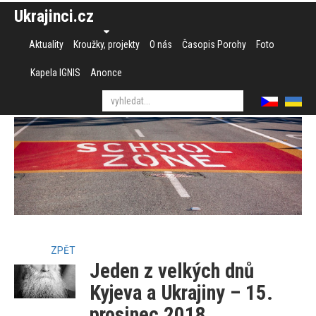
Ukrajinci.cz
Aktuality
Kroužky, projekty
O nás
Časopis Porohy
Foto
Kapela IGNIS
Anonce
ZPĚT
Jeden z velkých dnů
Kyjeva a Ukrajiny – 15.
prosinec 2018