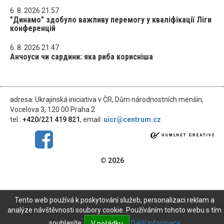
6. 8. 2026 21:57
"Динамо" здобуло важливу перемогу у кваліфікації Ліги
конференцій
6. 8. 2026 21:47
Анчоуси чи сардини: яка риба корисніша
adresa: Ukrajinská iniciativa v ČR, Dům národnostních menšin,
Vocelova 3, 120 00 Praha 2
tel.:
+420/221 419 821
, email:
uicr@centrum.cz
© 2026
Tento web používá k poskytování služeb, personalizaci reklam a
analýze návštěvnosti soubory cookie. Používáním tohoto webu s tím
souhlasíte.
Další informace
V pořádku