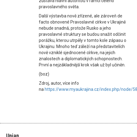
zůstává hlavní autoritou v rámci celého
pravoslavného světa.
Další výstavba nově zřízené, ale zároveň de
facto obnovené Pravoslavné církve v Ukrajině
nebude snadná, protože Rusko a jeho
pravoslavné struktury se budou snažit odčinit
porážku, kterou utrpěly v tomto kole zápasu o
Ukrajinu. Mnoho teď záleží na představitelích
nově vzniklé sjednocené církve, na jejich
znalostech a diplomatických schopnostech.
První a nejzákladnější krok však už byl učiněn.
(boz)
Zdroj, autor, více info
na
https://www.myaukrajina.cz/index.php/node/5
Unian