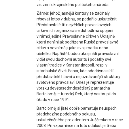
zrození ukrajinského politického národa.
Záměr, jehož jasnější kontury se začínaly
rýsovat letos v dubnu, se podařilo uskutečnit.
Představitelé tří největších pravoslavných
církevních organizací se dohodli na spojení
v rámci jediné Pravoslavné církve v Ukrajině,
která není nijak podřízena Ruské pravoslavné
církvi a nevnímá ji jako svoji matku nebo
učitelku. Napříště budou ukrajinští pravoslavní
vidět svou duchovní autoritu i počátky své
vlastní tradice v Konstantinopoli, resp. v
istanbulské čtvrti Fanar, kde odedávna sídlí
představitelé hlavní a nejuznávanější struktury
světového pravoslaví. Dnes je reprezentuje
vbrzku devětasedmdesátiletý patriarcha
Bartoloměj – turecký Řek, který nastoupil do
úřadu v roce 1991.
Bartoloměj si jistě dobře pamatuje neúspěch
předchozího podobného pokusu,
uskutečněného prezidentem Juščenkem v roce
2008. Při vzpomínce na tuto událost je třeba