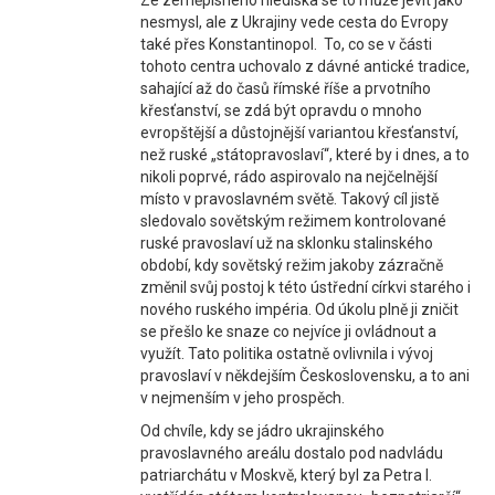
Ze zeměpisného hlediska se to může jevit jako
nesmysl, ale z Ukrajiny vede cesta do Evropy
také přes Konstantinopol. To, co se v části
tohoto centra uchovalo z dávné antické tradice,
sahající až do časů římské říše a prvotního
křesťanství, se zdá být opravdu o mnoho
evropštější a důstojnější variantou křesťanství,
než ruské „státopravoslaví“, které by i dnes, a to
nikoli poprvé, rádo aspirovalo na nejčelnější
místo v pravoslavném světě. Takový cíl jistě
sledovalo sovětským režimem kontrolované
ruské pravoslaví už na sklonku stalinského
období, kdy sovětský režim jakoby zázračně
změnil svůj postoj k této ústřední církvi starého i
nového ruského impéria. Od úkolu plně ji zničit
se přešlo ke snaze co nejvíce ji ovládnout a
využít. Tato politika ostatně ovlivnila i vývoj
pravoslaví v někdejším Československu, a to ani
v nejmenším v jeho prospěch.
Od chvíle, kdy se jádro ukrajinského
pravoslavného areálu dostalo pod nadvládu
patriarchátu v Moskvě, který byl za Petra I.