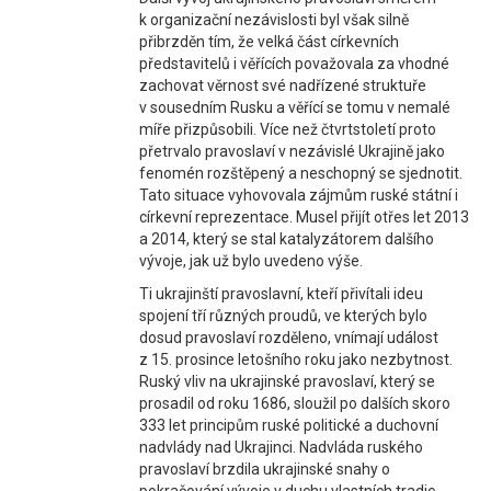
k organizační nezávislosti byl však silně
přibrzděn tím, že velká část církevních
představitelů i věřících považovala za vhodné
zachovat věrnost své nadřízené struktuře
v sousedním Rusku a věřící se tomu v nemalé
míře přizpůsobili. Více než čtvrtstoletí proto
přetrvalo pravoslaví v nezávislé Ukrajině jako
fenomén rozštěpený a neschopný se sjednotit.
Tato situace vyhovovala zájmům ruské státní i
církevní reprezentace. Musel přijít otřes let 2013
a 2014, který se stal katalyzátorem dalšího
vývoje, jak už bylo uvedeno výše.
Ti ukrajinští pravoslavní, kteří přivítali ideu
spojení tří různých proudů, ve kterých bylo
dosud pravoslaví rozděleno, vnímají událost
z 15. prosince letošního roku jako nezbytnost.
Ruský vliv na ukrajinské pravoslaví, který se
prosadil od roku 1686, sloužil po dalších skoro
333 let principům ruské politické a duchovní
nadvlády nad Ukrajinci. Nadvláda ruského
pravoslaví brzdila ukrajinské snahy o