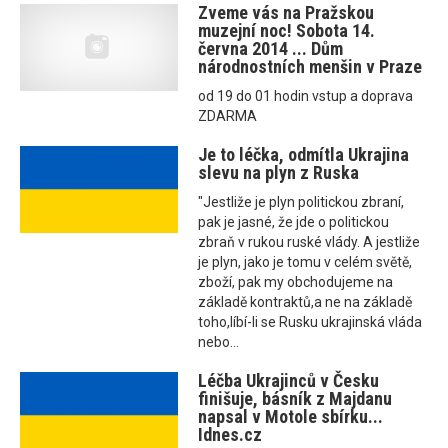
Zveme vás na Pražskou
muzejní noc! Sobota 14.
června 2014 ... Dům
národnostních menšin v Praze
od 19 do 01 hodin vstup a doprava
ZDARMA
Je to léčka, odmítla Ukrajina
slevu na plyn z Ruska
"Jestliže je plyn politickou zbraní,
pak je jasné, že jde o politickou
zbraň v rukou ruské vlády. A jestliže
je plyn, jako je tomu v celém světě,
zboží, pak my obchodujeme na
základě kontraktů,a ne na základě
toho,líbí-li se Rusku ukrajinská vláda
nebo...
Léčba Ukrajinců v Česku
finišuje, básník z Majdanu
napsal v Motole sbírku...
Idnes.cz