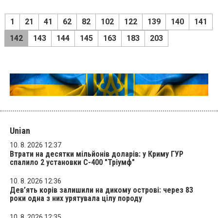
1
21
41
62
82
102
122
139
140
141
142
143
144
145
163
183
203
Unian
10. 8. 2026 12:37
Втрати на десятки мільйонів доларів: у Криму ГУР
спалило 2 установки С-400 "Тріумф"
10. 8. 2026 12:36
Дев’ять корів залишили на дикому острові: через 83
роки одна з них урятувала цілу породу
10. 8. 2026 12:35