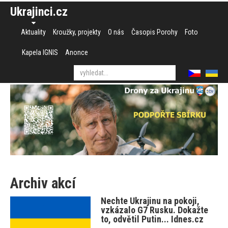
Ukrajinci.cz
Aktuality
Kroužky, projekty
O nás
Časopis Porohy
Foto
Kapela IGNIS
Anonce
Archiv akcí
Nechte Ukrajinu na pokoji,
vzkázalo G7 Rusku. Dokažte
to, odvětil Putin... Idnes.cz