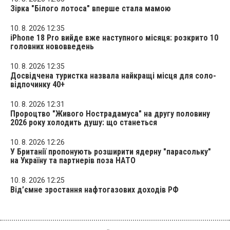
Зірка "Білого лотоса" вперше стала мамою
10. 8. 2026 12:35
iPhone 18 Pro вийде вже наступного місяця: розкрито 10
головних нововведень
10. 8. 2026 12:35
Досвідчена туристка назвала найкращі місця для соло-
відпочинку 40+
10. 8. 2026 12:31
Пророцтво "Живого Нострадамуса" на другу половину
2026 року холодить душу: що станеться
10. 8. 2026 12:26
У Британії пропонують розширити ядерну "парасольку"
на Україну та партнерів поза НАТО
10. 8. 2026 12:25
Від’ємне зростання нафтогазових доходів РФ