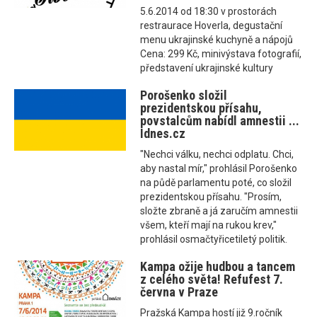
5.6.2014 od 18:30 v prostorách
restraurace Hoverla, degustační
menu ukrajinské kuchyně a nápojů
Cena: 299 Kč, minivýstava fotografií,
představení ukrajinské kultury
Porošenko složil
prezidentskou přísahu,
povstalcům nabídl amnestii ...
Idnes.cz
"Nechci válku, nechci odplatu. Chci,
aby nastal mír," prohlásil Porošenko
na půdě parlamentu poté, co složil
prezidentskou přísahu. "Prosím,
složte zbraně a já zaručím amnestii
všem, kteří mají na rukou krev,"
prohlásil osmačtyřicetiletý politik.
Kampa ožije hudbou a tancem
z celého světa! Refufest 7.
června v Praze
Pražská Kampa hostí již 9.ročník