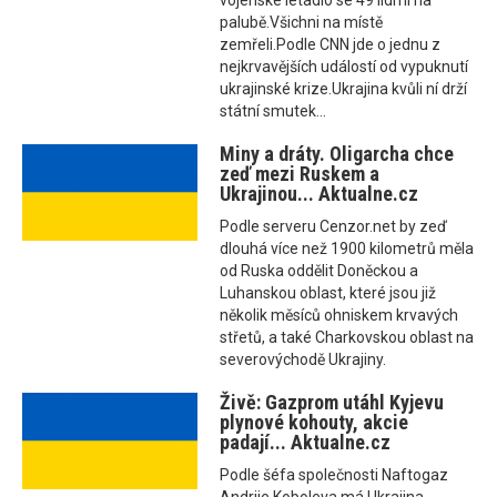
vojenské letadlo se 49 lidmi na
palubě.Všichni na místě
zemřeli.Podle CNN jde o jednu z
nejkrvavějších událostí od vypuknutí
ukrajinské krize.Ukrajina kvůli ní drží
státní smutek...
Miny a dráty. Oligarcha chce
zeď mezi Ruskem a
Ukrajinou... Aktualne.cz
Podle serveru Cenzor.net by zeď
dlouhá více než 1900 kilometrů měla
od Ruska oddělit Doněckou a
Luhanskou oblast, které jsou již
několik měsíců ohniskem krvavých
střetů, a také Charkovskou oblast na
severovýchodě Ukrajiny.
Živě: Gazprom utáhl Kyjevu
plynové kohouty, akcie
padají... Aktualne.cz
Podle šéfa společnosti Naftogaz