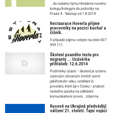
... do našeho týmu hledáme nového
kolegu/kolegyni do pobočky na
Praze 4... Nástup od 1.8.2014
Restaurace Hoverla přijme
pracovníky na pozici kuchař a
číšník.
V případě zájmu volejte na číslo 607
999 111
Školení psaného textu pro
migranty ... Uzávěrka
přihlášek: 12.6.2014
Podmínky účasti: • školení je určeno
cizincům občanům třetích zemí
jakéhokoliv věku, vzdělání či
povolání, kteří žijí v Česku • znalost
českého jazyka na základní
komunikativní úrovni... zdarma
Rusové na Ukrajině předvádějí
válčení 21. století. Tajní vojáci