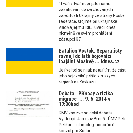
"Tváří v tvář nepřijatelnému
zasahování do svrchovaných
záležitostí Ukrajiny ze strany Ruské
federace, stojíme při ukrajinské
vládě a jejímu lidu," uvedli dnes
nicméně ve svém prohlášení
zástupci G7.
Batalion Vostok. Separatisty
rovnají do latě bojovníci
loajální Moskvě ... Idnes.cz
Její velitel se nijak netají tím, že část
jeho bojovníků přišlo z ruských
regionů na Kavkazu.
Debata: "Přínosy a rizika
migrace" ... 9. 6. 2014 v
17:30hod
RMV vás zve na další debatu...
Vystoupí: Jaroslav Bureš - ÚMV Petr
Pelikán - islamolog, honorární
konzul pro Súdán