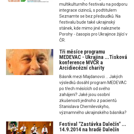
multikulturního festivalu na podporu
integrace cizinců, s podtitulem
Seznamte se bez předsudků. Na
festivalu bude také ukrajinský
stánek, kde mimo jiné naleznete
Porohy - časopis pro Ukrajince žijící v
ČR.
Tři měsíce programu
MEDEVAC - Ukrajina ...Tisková
konference MVČR a
Arcidiecézní charity
Básník mezi Majdanovci ... Jakých
výsledků dosáhl program MEDEVAC
po třech měsících od svého
zahájení? Jaké jsou osobní
zkušenosti jednoho z pacientů
Stanislava Chernilevskyho,
významného ukrajinského básníka?
Festival "Zastávka Dalečín" ...
14.9.2014 na hradě Dalečín