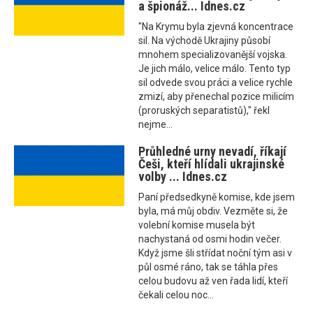
a špionáž... Idnes.cz
"Na Krymu byla zjevná koncentrace
sil. Na východě Ukrajiny působí
mnohem specializovanější vojska.
Je jich málo, velice málo. Tento typ
sil odvede svou práci a velice rychle
zmizí, aby přenechal pozice milicím
(proruských separatistů)," řekl
nejme...
Průhledné urny nevadí, říkají
Češi, kteří hlídali ukrajinské
volby ... Idnes.cz
Paní předsedkyně komise, kde jsem
byla, má můj obdiv. Vezměte si, že
volební komise musela být
nachystaná od osmi hodin večer.
Když jsme šli střídat noční tým asi v
půl osmé ráno, tak se táhla přes
celou budovu až ven řada lidí, kteří
čekali celou noc...