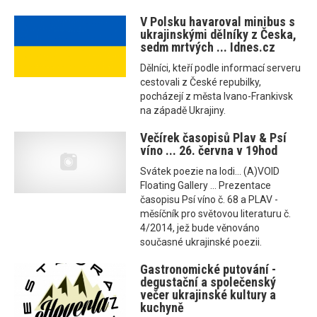
V Polsku havaroval minibus s
ukrajinskými dělníky z Česka,
sedm mrtvých ... Idnes.cz
Dělníci, kteří podle informací serveru
cestovali z České repubilky,
pocházejí z města Ivano-Frankivsk
na západě Ukrajiny.
Večírek časopisů Plav & Psí
víno ... 26. června v 19hod
Svátek poezie na lodi... (A)VOID
Floating Gallery ... Prezentace
časopisu Psí víno č. 68 a PLAV -
měsíčník pro světovou literaturu č.
4/2014, jež bude věnováno
současné ukrajinské poezii.
Gastronomické putování -
degustační a společenský
večer ukrajinské kultury a
kuchyně