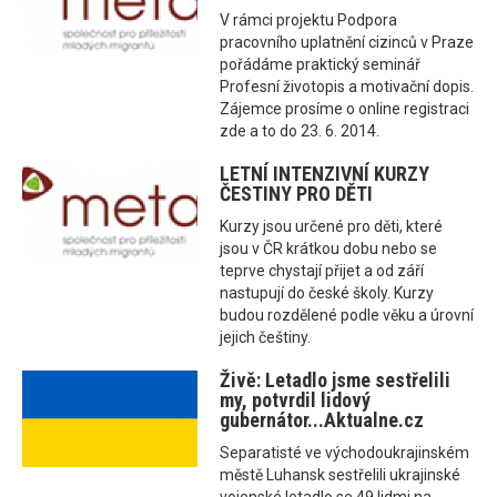
V rámci projektu Podpora
pracovního uplatnění cizinců v Praze
pořádáme praktický seminář
Profesní životopis a motivační dopis.
Zájemce prosíme o online registraci
zde a to do 23. 6. 2014.
LETNÍ INTENZIVNÍ KURZY
ČESTINY PRO DĚTI
Kurzy jsou určené pro děti, které
jsou v ČR krátkou dobu nebo se
teprve chystají přijet a od září
nastupují do české školy. Kurzy
budou rozdělené podle věku a úrovní
jejich češtiny.
Živě: Letadlo jsme sestřelili
my, potvrdil lidový
gubernátor...Aktualne.cz
Separatisté ve východoukrajinském
městě Luhansk sestřelili ukrajinské