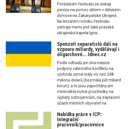
Pořádáním festivalu se získají
peníze na pomoc dětem v dětském
domově na Zakarpatské Ukrajině...
Na letošním ročníku festivalu
zahraje mimo jiné také pražská
ukrajinská kapela Ignis...
Sponzoři separatistů dali na
vzpouru miliardy, vydělávají i
oligarchové... Idnes.cz
Podle odhadů jen dva měsíce
podpory válečného konfliktu na
východě země stály víc než 248
milionů dolarů (bezmála pět miliard
korun), a to jsou započítány jen
minimálně nutné prostředky na
výplaty ozbrojencům, na zaplacení
účasti místních obyvatel na ...
Nabídka práce v ICP:
Integrační
pracovník/pracovnice