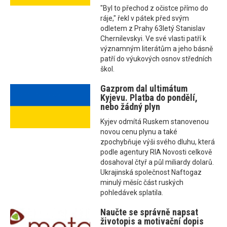
"Byl to přechod z očistce přímo do
ráje," řekl v pátek před svým
odletem z Prahy 63letý Stanislav
Chernilevskyi. Ve své vlasti patří k
významným literátům a jeho básně
patří do výukových osnov středních
škol.
Gazprom dal ultimátum
Kyjevu. Platba do pondělí,
nebo žádný plyn
Kyjev odmítá Ruskem stanovenou
novou cenu plynu a také
zpochybňuje výši svého dluhu, která
podle agentury RIA Novosti celkově
dosahoval čtyř a půl miliardy dolarů.
Ukrajinská společnost Naftogaz
minulý měsíc část ruských
pohledávek splatila.
Naučte se správně napsat
životopis a motivační dopis