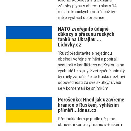
Andrije Koboleva má Ukrajina
zásoby plynu v objemu skoro 14
miliard kubických metrů, což by
mělo vystačit do prosince...
NATO zveřejnilo údajné
důkazy o přesunu ruských
tanků na Ukrajinu ...
Lidovky.cz
"Ruští představitelé nejednou
obelhali veřejné mínění a popírali
svou roli v konfliktech na Krymu a na
východě Ukrajiny. Zveřejněné snímky
by měly zaručit, že se Rusko nezbaví
odpovědnosti za své skutky," uvádí
se v komentáři ke snímkům.
Porošenko: Hned jak uzavřeme
hranice s Ruskem, vyhlásím
příměří...Idnes.cz
Předpokladem je podle něj plné
obnovení kontroly hranic s Ruskem.