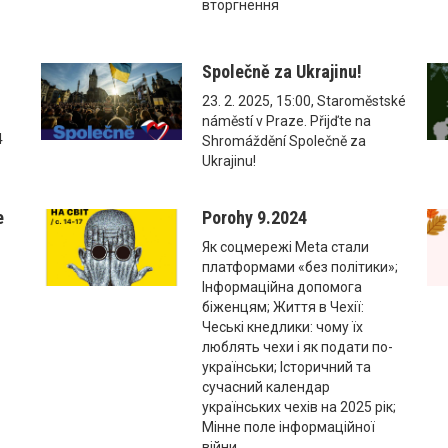
вторгнення
Společně za Ukrajinu!
23. 2. 2025, 15:00, Staroměstské
náměstí v Praze. Přijďte na
4
Shromáždění Společně za
Ukrajinu!
e
Porohy 9.2024
Як соцмережі Meta стали
платформами «без політики»;
Інформаційна допомога
біженцям; Життя в Чехії:
Чеські кнедлики: чому їх
люблять чехи і як подати по-
українськи; Історичний та
сучасний календар
українських чехів на 2025 рік;
Мінне поле інформаційної
війни