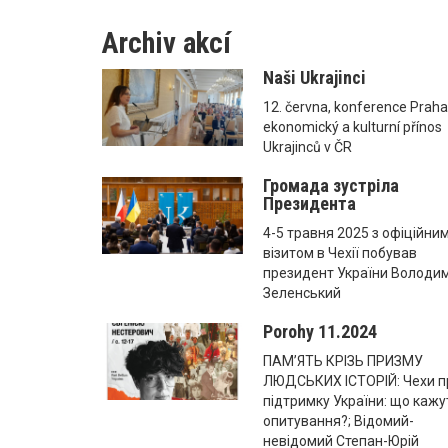
Archiv akcí
Naši Ukrajinci
12. června, konference Praha
ekonomický a kulturní přínos
Ukrajinců v ČR
Громада зустріла
Президента
4-5 травня 2025 з офіційни
візитом в Чехії побував
президент України Володи
Зеленський
Porohy 11.2024
ПАМ’ЯТЬ КРІЗЬ ПРИЗМУ
ЛЮДСЬКИХ ІСТОРІЙ: Чехи п
підтримку України: що кажу
опитування?; Відомий-
невідомий Степан-Юрій