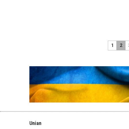
1
2
Unian