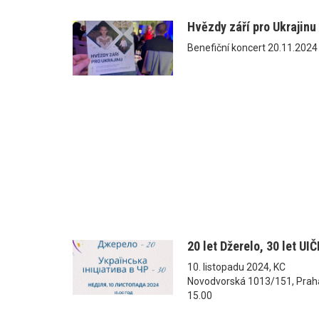
Hvězdy září pro Ukrajinu
Benefiční koncert 20.11.2024
20 let Džerelo, 30 let UIČ
10. listopadu 2024, KC
Novodvorská 1013/151, Praha
15.00