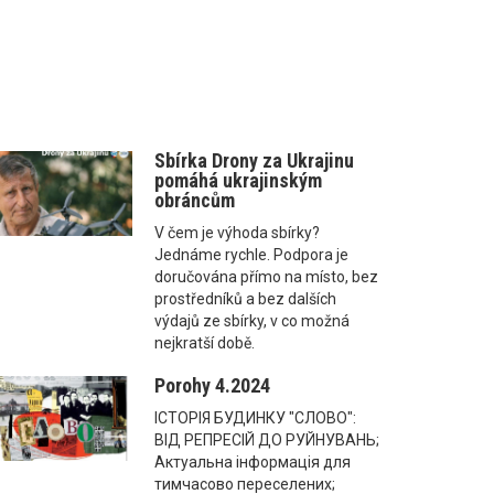
Sbírka Drony za Ukrajinu
pomáhá ukrajinským
obráncům
V čem je výhoda sbírky?
Jednáme rychle. Podpora je
doručována přímo na místo, bez
prostředníků a bez dalších
výdajů ze sbírky, v co možná
nejkratší době.
Porohy 4.2024
ІСТОРІЯ БУДИНКУ "СЛОВО":
ВІД РЕПРЕСІЙ ДО РУЙНУВАНЬ;
Актуальна інформація для
тимчасово переселених;