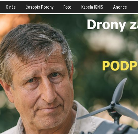
O nás
Časopis Porohy
Foto
Kapela IGNIS
Anonce