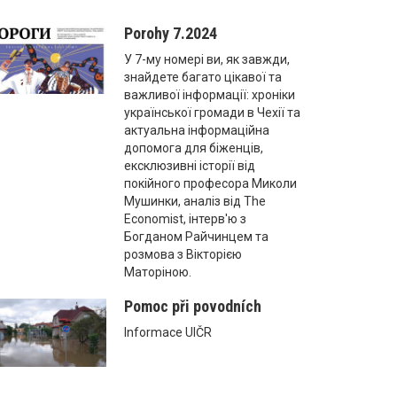
Porohy 7.2024
У 7-му номері ви, як завжди,
знайдете багато цікавої та
важливої інформації: хроніки
української громади в Чехії та
актуальна інформаційна
допомога для біженців,
ексклюзивні історії від
покійного професора Миколи
Мушинки, аналіз від The
Economist, інтерв'ю з
Богданом Райчинцем та
розмова з Вікторією
Маторіною.
Pomoc při povodních
Informace UIČR