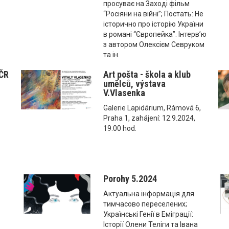
просуває на Заході фільм
“Росіяни на війні”; Постать: Не
історично про історію України
в романі “Європейка”. Інтерв’ю
з автором Олексієм Севруком
та ін.
 ČR
Art pošta - škola a klub
umělců, výstava
V.Vlasenka
Galerie Lapidárium, Rámová 6,
Praha 1, zahájení: 12.9.2024,
19.00 hod.
Porohy 5.2024
Актуальна інформація для
тимчасово переселених;
Українські Генії в Еміграції:
Історії Олени Теліги та Івана