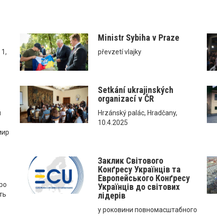
Ministr Sybiha v Praze
 1,
převzetí vlajky
Setkání ukrajinských
organizací v ČR
м
Hrzánský palác, Hradčany,
10.4.2025
мир
Заклик Світового
Конґресу Українців та
Eвропейського Конґресу
ро
Українців до світових
ть
лідерів
у роковини повномасштабного