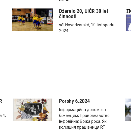
Džerelo 20, UIČR 30 let
činnosti
sál Novodvorská, 10. listopadu
2024
R
Porohy 6.2024
Інформаційна допомога
 4,
біженцям; Правознавство;
Інфовійна: Божа роса. Як
колишня працівниця RT