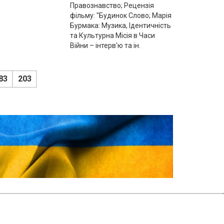
Правознавство; Рецензія
фільму: "Будинок Слово; Марія
Бурмака: Музика, Ідентичність
та Культурна Місія в Часи
Війни – інтерв'ю та ін.
83
203