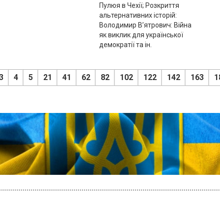
Пулюя в Чехії; Розкриття
альтернативних історій:
Володимир В’ятрович: Війна
як виклик для української
демократії та ін.
3
4
5
21
41
62
82
102
122
142
163
1