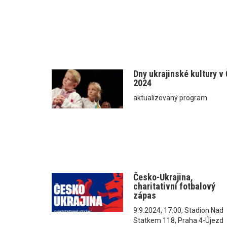
Dny ukrajinské kultury v
2024
aktualizovaný program
Česko-Ukrajina,
charitativní fotbalový
zápas
9.9.2024, 17.00, Stadion Nad
Statkem 118, Praha 4-Újezd