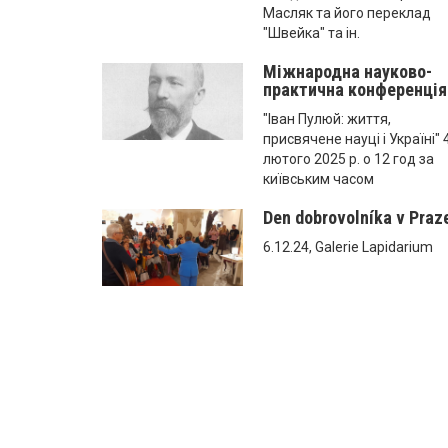
Масляк та його переклад
"Швейка" та ін.
Міжнародна науково-
практична конференція
"Іван Пулюй: життя,
присвячене науці і Україні" 
лютого 2025 р. о 12 год за
київським часом
Den dobrovolníka v Praz
6.12.24, Galerie Lapidarium