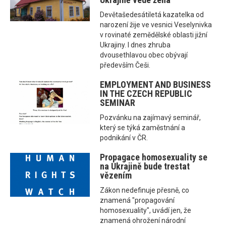
Devětašedesátiletá kazatelka od
narození žije ve vesnici Veselynivka
v rovinaté zemědělské oblasti jižní
Ukrajiny. I dnes zhruba
dvousethlavou obec obývají
především Češi.
EMPLOYMENT AND BUSINESS
IN THE CZECH REPUBLIC
SEMINAR
Pozvánku na zajímavý seminář,
který se týká zaměstnání a
podnikání v ČR.
Propagace homosexuality se
na Ukrajině bude trestat
vězením
Zákon nedefinuje přesně, co
znamená "propagování
homosexuality", uvádí jen, že
znamená ohrožení národní