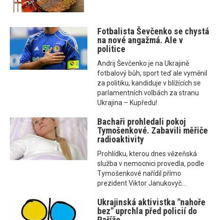
Fotbalista Ševčenko se chystá
na nové angažmá. Ale v
politice
Andrij Ševčenko je na Ukrajině
fotbalový bůh, sport teď ale vyměnil
za politiku, kandiduje v blížících se
parlamentních volbách za stranu
Ukrajina – Kupředu!
Bachaři prohledali pokoj
Tymošenkové. Zabavili měřiče
radioaktivity
Prohlídku, kterou dnes vězeňská
služba v nemocnici provedla, podle
Tymošenkové nařídil přímo
prezident Viktor Janukovyč...
Ukrajinská aktivistka "nahoře
bez" uprchla před policií do
Paříže