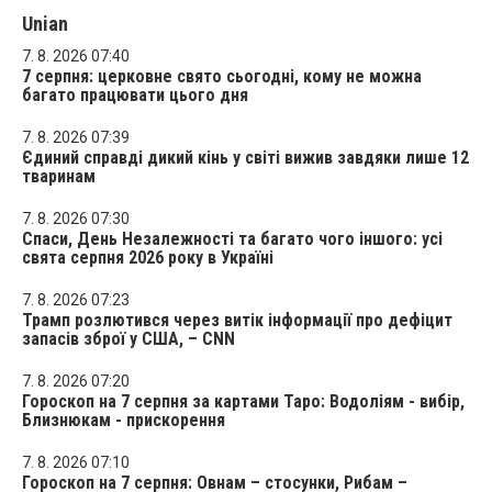
Unian
7. 8. 2026 07:40
7 серпня: церковне свято сьогодні, кому не можна
багато працювати цього дня
7. 8. 2026 07:39
Єдиний справді дикий кінь у світі вижив завдяки лише 12
тваринам
7. 8. 2026 07:30
Спаси, День Незалежності та багато чого іншого: усі
свята серпня 2026 року в Україні
7. 8. 2026 07:23
Трамп розлютився через витік інформації про дефіцит
запасів зброї у США, – CNN
7. 8. 2026 07:20
Гороскоп на 7 серпня за картами Таро: Водоліям - вибір,
Близнюкам - прискорення
7. 8. 2026 07:10
Гороскоп на 7 серпня: Овнам – стосунки, Рибам –