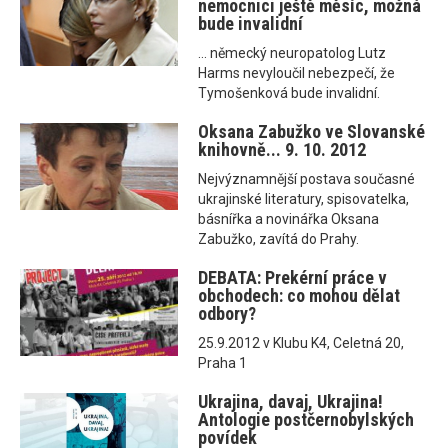
nemocnici ještě měsíc, možná
bude invalidní
... německý neuropatolog Lutz
Harms nevyloučil nebezpečí, že
Tymošenková bude invalidní.
Oksana Zabužko ve Slovanské
knihovně... 9. 10. 2012
Nejvýznamnější postava současné
ukrajinské literatury, spisovatelka,
básnířka a novinářka Oksana
Zabužko, zavítá do Prahy.
DEBATA: Prekérní práce v
obchodech: co mohou dělat
odbory?
25.9.2012 v Klubu K4, Celetná 20,
Praha 1
Ukrajina, davaj, Ukrajina!
Antologie postčernobylských
povídek