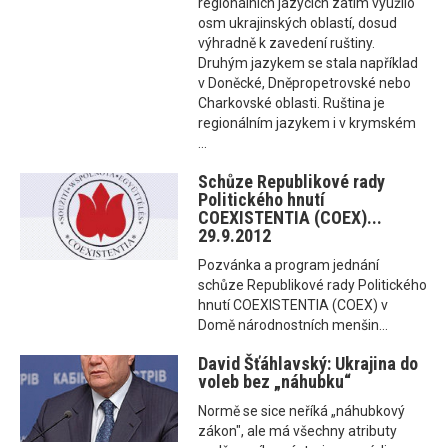
regionálních jazycích zatím využilo
osm ukrajinských oblastí, dosud
výhradně k zavedení ruštiny.
Druhým jazykem se stala například
v Doněcké, Dněpropetrovské nebo
Charkovské oblasti. Ruština je
regionálním jazykem i v krymském
...
Schůze Republikové rady
Politického hnutí
COEXISTENTIA (COEX)...
29.9.2012
Pozvánka a program jednání
schůze Republikové rady Politického
hnutí COEXISTENTIA (COEX) v
Domě národnostních menšin...
David Šťáhlavský: Ukrajina do
voleb bez „náhubku“
Normě se sice neříká „náhubkový
zákon", ale má všechny atributy