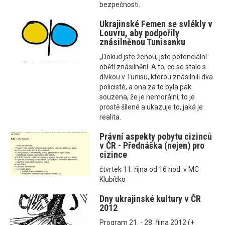
bezpečnosti.
Ukrajinské Femen se svlékly v
Louvru, aby podpořily
znásilněnou Tunisanku
„Dokud jste ženou, jste potenciální
obětí znásilnění. A to, co se stalo s
dívkou v Tunisu, kterou znásilnili dva
policisté, a ona za to byla pak
souzena, že je nemorální, to je
prostě šílené a ukazuje to, jaká je
realita.
Právní aspekty pobytu cizinců
v ČR - Přednáška (nejen) pro
cizince
čtvrtek 11. října od 16 hod. v MC
Klubíčko
Dny ukrajinské kultury v ČR
2012
Program 21. - 28. října 2012 (+