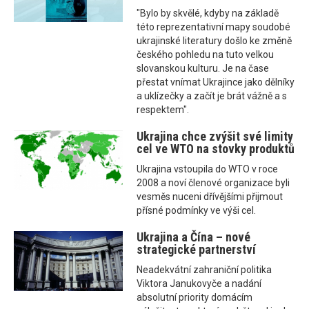
"Bylo by skvělé, kdyby na základě
této reprezentativní mapy soudobé
ukrajinské literatury došlo ke změně
českého pohledu na tuto velkou
slovanskou kulturu. Je na čase
přestat vnímat Ukrajince jako dělníky
a uklízečky a začít je brát vážně a s
respektem".
Ukrajina chce zvýšit své limity
cel ve WTO na stovky produktů
Ukrajina vstoupila do WTO v roce
2008 a noví členové organizace byli
vesměs nuceni dřívějšími přijmout
přísné podmínky ve výši cel.
Ukrajina a Čína – nové
strategické partnerství
Neadekvátní zahraniční politika
Viktora Janukovyče a nadání
absolutní priority domácím