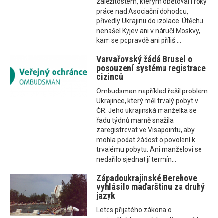
záležitostem, kterým obětoval i roky
práce nad Asociační dohodou,
přivedly Ukrajinu do izolace. Útěchu
nenašel Kyjev ani v náručí Moskvy,
kam se popravdě ani příliš ...
Varvařovský žádá Brusel o
posouzení systému registrace
cizinců
Ombudsman například řešil problém
Ukrajince, který měl trvalý pobyt v
ČR. Jeho ukrajinská manželka se
řadu týdnů marně snažila
zaregistrovat ve Visapointu, aby
mohla podat žádost o povolení k
trvalému pobytu. Ani manželovi se
nedařilo sjednat jí termín...
Západoukrajinské Berehove
vyhlásilo maďarštinu za druhý
jazyk
Letos přijatého zákona o