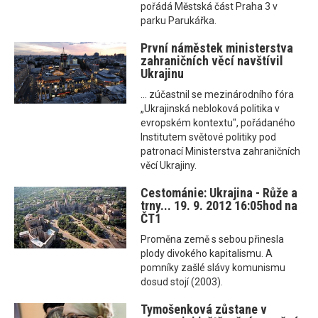
pořádá Městská část Praha 3 v
parku Parukářka.
První náměstek ministerstva
zahraničních věcí navštívil
Ukrajinu
... zúčastnil se mezinárodního fóra
„Ukrajinská nebloková politika v
evropském kontextu", pořádaného
Institutem světové politiky pod
patronací Ministerstva zahraničních
věcí Ukrajiny.
Cestománie: Ukrajina - Růže a
trny... 19. 9. 2012 16:05hod na
ČT1
Proměna země s sebou přinesla
plody divokého kapitalismu. A
pomníky zašlé slávy komunismu
dosud stojí (2003).
Tymošenková zůstane v