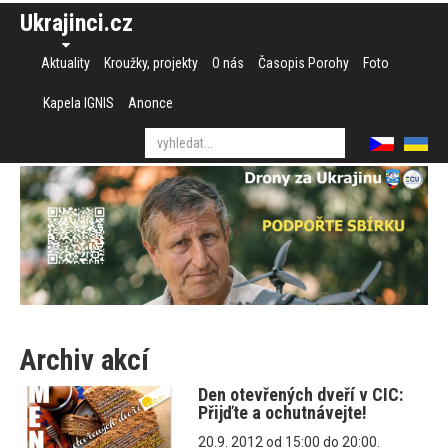
Ukrajinci.cz
Aktuality
Kroužky, projekty
O nás
Časopis Porohy
Foto
Kapela IGNIS
Anonce
Archiv akcí
Den otevřených dveří v CIC:
Přijďte a ochutnávejte!
20.9. 2012 od 15:00 do 20:00.