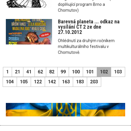
doplňující program Brno a
Chomutov)
Barevná planeta ... odkaz na
vysílání ČT 2 ze dne
27.10.2012
Ohlédnutí za druhým ročníkem
multikulturálního festivalu v
Chomutově.
1
21
41
62
82
99
100
101
102
103
104
105
122
142
163
183
203