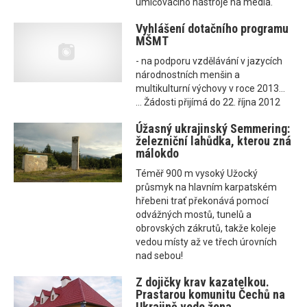
umlčovacího nástroje na média.
Vyhlášení dotačního programu
MŠMT
- na podporu vzdělávání v jazycích
národnostních menšin a
multikulturní výchovy v roce 2013...
... Žádosti přijímá do 22. října 2012
Úžasný ukrajinský Semmering:
železniční lahůdka, kterou zná
málokdo
Téměř 900 m vysoký Užocký
průsmyk na hlavním karpatském
hřebeni trať překonává pomocí
odvážných mostů, tunelů a
obrovských zákrutů, takže koleje
vedou místy až ve třech úrovních
nad sebou!
Z dojičky krav kazatelkou.
Prastarou komunitu Čechů na
Ukrajině vede žena