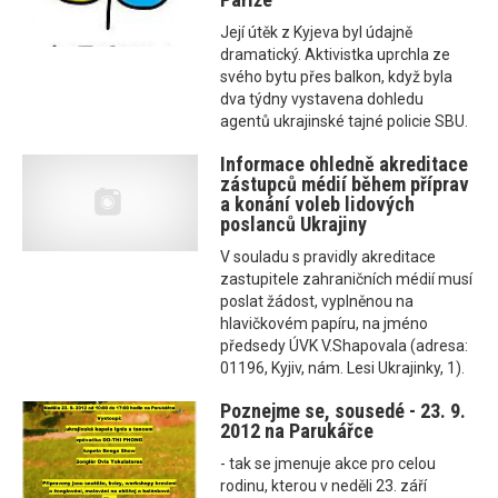
Její útěk z Kyjeva byl údajně
dramatický. Aktivistka uprchla ze
svého bytu přes balkon, když byla
dva týdny vystavena dohledu
agentů ukrajinské tajné policie SBU.
Informace ohledně akreditace
zástupců médií během příprav
a konání voleb lidových
poslanců Ukrajiny
V souladu s pravidly akreditace
zastupitele zahraničních médií musí
poslat žádost, vyplněnou na
hlavičkovém papíru, na jméno
předsedy ÚVK V.Shapovala (adresa:
01196, Kyjiv, nám. Lesi Ukrajinky, 1).
Poznejme se, sousedé - 23. 9.
2012 na Parukářce
- tak se jmenuje akce pro celou
rodinu, kterou v neděli 23. září