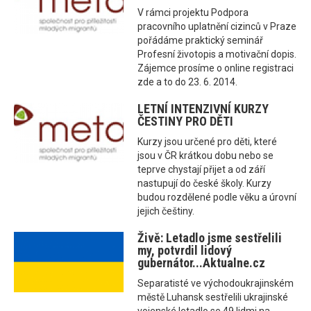
V rámci projektu Podpora
pracovního uplatnění cizinců v Praze
pořádáme praktický seminář
Profesní životopis a motivační dopis.
Zájemce prosíme o online registraci
zde a to do 23. 6. 2014.
LETNÍ INTENZIVNÍ KURZY
ČESTINY PRO DĚTI
Kurzy jsou určené pro děti, které
jsou v ČR krátkou dobu nebo se
teprve chystají přijet a od září
nastupují do české školy. Kurzy
budou rozdělené podle věku a úrovní
jejich češtiny.
Živě: Letadlo jsme sestřelili
my, potvrdil lidový
gubernátor...Aktualne.cz
Separatisté ve východoukrajinském
městě Luhansk sestřelili ukrajinské