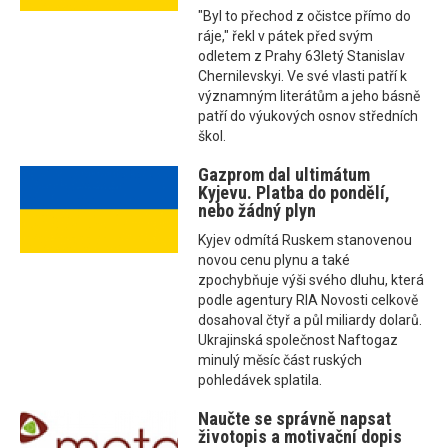
"Byl to přechod z očistce přímo do
ráje," řekl v pátek před svým
odletem z Prahy 63letý Stanislav
Chernilevskyi. Ve své vlasti patří k
významným literátům a jeho básně
patří do výukových osnov středních
škol.
Gazprom dal ultimátum
Kyjevu. Platba do pondělí,
nebo žádný plyn
Kyjev odmítá Ruskem stanovenou
novou cenu plynu a také
zpochybňuje výši svého dluhu, která
podle agentury RIA Novosti celkově
dosahoval čtyř a půl miliardy dolarů.
Ukrajinská společnost Naftogaz
minulý měsíc část ruských
pohledávek splatila.
Naučte se správně napsat
životopis a motivační dopis