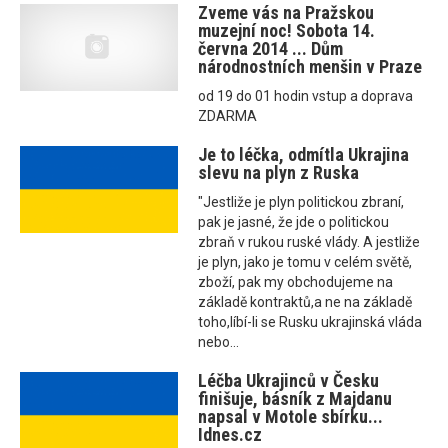
Zveme vás na Pražskou
muzejní noc! Sobota 14.
června 2014 ... Dům
národnostních menšin v Praze
od 19 do 01 hodin vstup a doprava
ZDARMA
Je to léčka, odmítla Ukrajina
slevu na plyn z Ruska
"Jestliže je plyn politickou zbraní,
pak je jasné, že jde o politickou
zbraň v rukou ruské vlády. A jestliže
je plyn, jako je tomu v celém světě,
zboží, pak my obchodujeme na
základě kontraktů,a ne na základě
toho,líbí-li se Rusku ukrajinská vláda
nebo...
Léčba Ukrajinců v Česku
finišuje, básník z Majdanu
napsal v Motole sbírku...
Idnes.cz