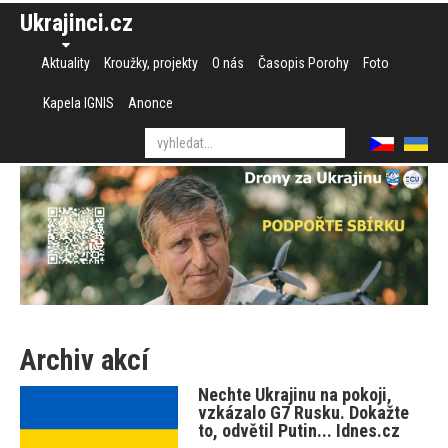
Ukrajinci.cz
Aktuality
Kroužky, projekty
O nás
Časopis Porohy
Foto
Kapela IGNIS
Anonce
Archiv akcí
Nechte Ukrajinu na pokoji,
vzkázalo G7 Rusku. Dokažte
to, odvětil Putin... Idnes.cz