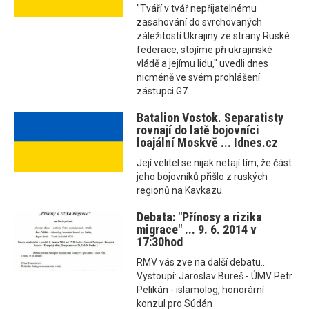
"Tváří v tvář nepřijatelnému
zasahování do svrchovaných
záležitostí Ukrajiny ze strany Ruské
federace, stojíme při ukrajinské
vládě a jejímu lidu," uvedli dnes
nicméně ve svém prohlášení
zástupci G7.
Batalion Vostok. Separatisty
rovnají do latě bojovníci
loajální Moskvě ... Idnes.cz
Její velitel se nijak netají tím, že část
jeho bojovníků přišlo z ruských
regionů na Kavkazu.
Debata: "Přínosy a rizika
migrace" ... 9. 6. 2014 v
17:30hod
RMV vás zve na další debatu...
Vystoupí: Jaroslav Bureš - ÚMV Petr
Pelikán - islamolog, honorární
konzul pro Súdán