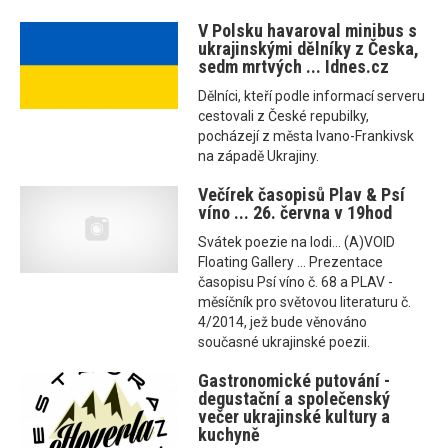
V Polsku havaroval minibus s
ukrajinskými dělníky z Česka,
sedm mrtvých ... Idnes.cz
Dělníci, kteří podle informací serveru
cestovali z České repubilky,
pocházejí z města Ivano-Frankivsk
na západě Ukrajiny.
Večírek časopisů Plav & Psí
víno ... 26. června v 19hod
Svátek poezie na lodi... (A)VOID
Floating Gallery ... Prezentace
časopisu Psí víno č. 68 a PLAV -
měsíčník pro světovou literaturu č.
4/2014, jež bude věnováno
současné ukrajinské poezii.
Gastronomické putování -
degustační a společenský
večer ukrajinské kultury a
kuchyně