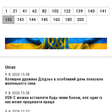
1
21
41
62
82
102
122
139
140
141
142
143
144
145
163
183
203
Unian
9. 8. 2026 15:38
Колишня дружина Дзідзьо в особливий день показала
маленького сина
9. 8. 2026 15:28
USB-C можна вставляти будь-яким боком, але один із
них може працювати краще
9. 8. 2026 15:23