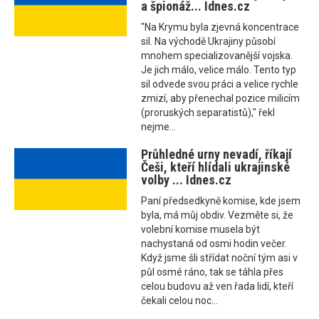
a špionáž... Idnes.cz
"Na Krymu byla zjevná koncentrace
sil. Na východě Ukrajiny působí
mnohem specializovanější vojska.
Je jich málo, velice málo. Tento typ
sil odvede svou práci a velice rychle
zmizí, aby přenechal pozice milicím
(proruských separatistů)," řekl
nejme...
Průhledné urny nevadí, říkají
Češi, kteří hlídali ukrajinské
volby ... Idnes.cz
Paní předsedkyně komise, kde jsem
byla, má můj obdiv. Vezměte si, že
volební komise musela být
nachystaná od osmi hodin večer.
Když jsme šli střídat noční tým asi v
půl osmé ráno, tak se táhla přes
celou budovu až ven řada lidí, kteří
čekali celou noc...