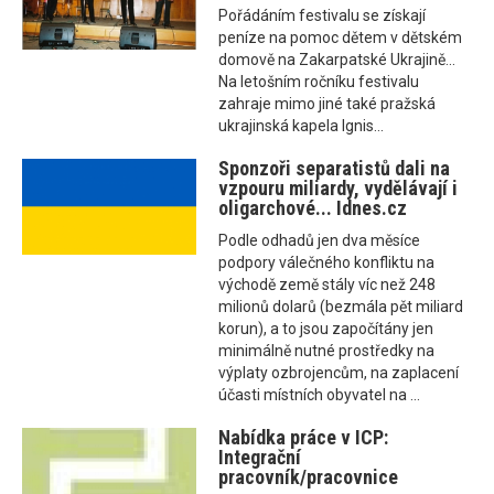
Pořádáním festivalu se získají
peníze na pomoc dětem v dětském
domově na Zakarpatské Ukrajině...
Na letošním ročníku festivalu
zahraje mimo jiné také pražská
ukrajinská kapela Ignis...
Sponzoři separatistů dali na
vzpouru miliardy, vydělávají i
oligarchové... Idnes.cz
Podle odhadů jen dva měsíce
podpory válečného konfliktu na
východě země stály víc než 248
milionů dolarů (bezmála pět miliard
korun), a to jsou započítány jen
minimálně nutné prostředky na
výplaty ozbrojencům, na zaplacení
účasti místních obyvatel na ...
Nabídka práce v ICP:
Integrační
pracovník/pracovnice