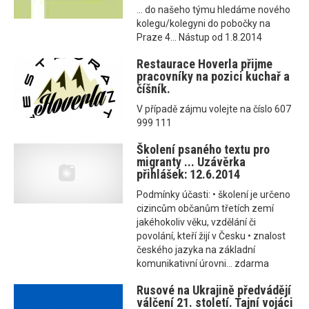
... do našeho týmu hledáme nového
kolegu/kolegyni do pobočky na
Praze 4... Nástup od 1.8.2014
Restaurace Hoverla přijme
pracovníky na pozici kuchař a
číšník.
V případě zájmu volejte na číslo 607
999 111
Školení psaného textu pro
migranty ... Uzávěrka
přihlášek: 12.6.2014
Podmínky účasti: • školení je určeno
cizincům občanům třetích zemí
jakéhokoliv věku, vzdělání či
povolání, kteří žijí v Česku • znalost
českého jazyka na základní
komunikativní úrovni... zdarma
Rusové na Ukrajině předvádějí
válčení 21. století. Tajní vojáci