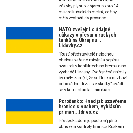
Andrije Koboleva má Ukrajina
zásoby plynu v objemu skoro 14
miliard kubických metrů, což by
mělo vystačit do prosince...
NATO zveřejnilo údajné
důkazy o přesunu ruských
tanků na Ukrajinu ...
Lidovky.cz
"Ruští představitelé nejednou
obelhali veřejné mínění a popírali
svou roli v konfliktech na Krymu a na
východě Ukrajiny. Zveřejněné snímky
by měly zaručit, že se Rusko nezbaví
odpovědnosti za své skutky," uvádí
se v komentáři ke snímkům.
Porošenko: Hned jak uzavřeme
hranice s Ruskem, vyhlásím
příměří...Idnes.cz
Předpokladem je podle něj plné
obnovení kontroly hranic s Ruskem.