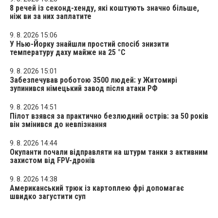
8 речей із секонд-хенду, які коштують значно більше,
ніж ви за них заплатите
9. 8. 2026 15:06
У Нью-Йорку знайшли простий спосіб знизити
температуру даху майже на 25 °C
9. 8. 2026 15:01
Забезпечував роботою 3500 людей: у Житомирі
зупинився німецький завод після атаки РФ
9. 8. 2026 14:51
Пілот взявся за практично безлюдний острів: за 50 років
він змінився до невпізнання
9. 8. 2026 14:44
Окупанти почали відправляти на штурм танки з активним
захистом від FPV-дронів
9. 8. 2026 14:38
Американський трюк із картоплею фрі допомагає
швидко загустити суп