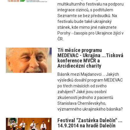
multikulturního festivalu na podporu
integrace cizinců, s podtitulem
Seznamte se bez předsudků. Na
festivalu bude také ukrajinský
stánek, kde mimo jiné naleznete
Porohy - časopis pro Ukrajince žijící v
ČR.
Tři měsíce programu
MEDEVAC - Ukrajina ...Tisková
konference MVČR a
Arcidiecézní charity
Básník mezi Majdanovci ... Jakých
výsledků dosáhl program MEDEVAC
po třech měsících od svého
zahájení? Jaké jsou osobní
zkušenosti jednoho z pacientů
Stanislava Chernilevskyho,
významného ukrajinského básníka?
Festival "Zastávka Dalečín" ...
14.9.2014 na hradě Dalečín