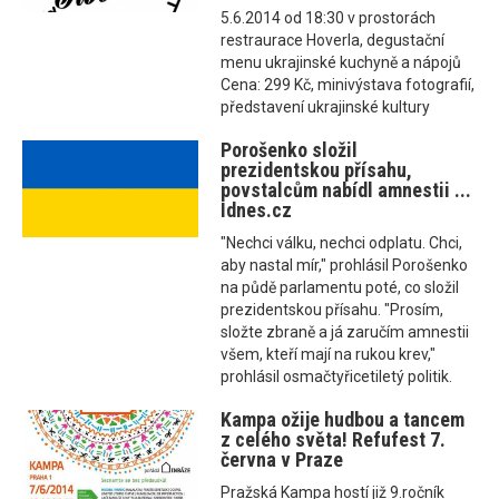
5.6.2014 od 18:30 v prostorách
restraurace Hoverla, degustační
menu ukrajinské kuchyně a nápojů
Cena: 299 Kč, minivýstava fotografií,
představení ukrajinské kultury
Porošenko složil
prezidentskou přísahu,
povstalcům nabídl amnestii ...
Idnes.cz
"Nechci válku, nechci odplatu. Chci,
aby nastal mír," prohlásil Porošenko
na půdě parlamentu poté, co složil
prezidentskou přísahu. "Prosím,
složte zbraně a já zaručím amnestii
všem, kteří mají na rukou krev,"
prohlásil osmačtyřicetiletý politik.
Kampa ožije hudbou a tancem
z celého světa! Refufest 7.
června v Praze
Pražská Kampa hostí již 9.ročník