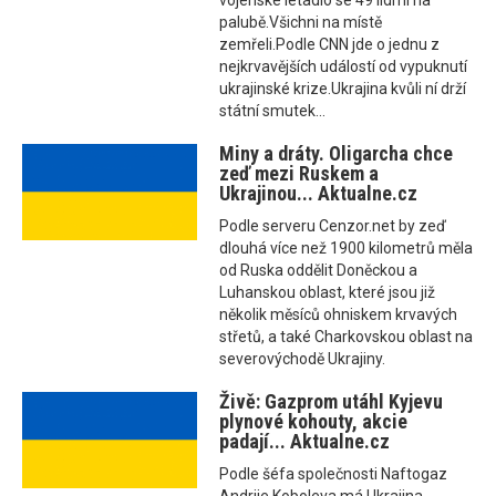
vojenské letadlo se 49 lidmi na
palubě.Všichni na místě
zemřeli.Podle CNN jde o jednu z
nejkrvavějších událostí od vypuknutí
ukrajinské krize.Ukrajina kvůli ní drží
státní smutek...
Miny a dráty. Oligarcha chce
zeď mezi Ruskem a
Ukrajinou... Aktualne.cz
Podle serveru Cenzor.net by zeď
dlouhá více než 1900 kilometrů měla
od Ruska oddělit Doněckou a
Luhanskou oblast, které jsou již
několik měsíců ohniskem krvavých
střetů, a také Charkovskou oblast na
severovýchodě Ukrajiny.
Živě: Gazprom utáhl Kyjevu
plynové kohouty, akcie
padají... Aktualne.cz
Podle šéfa společnosti Naftogaz