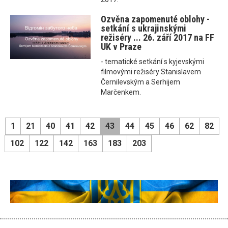
Ozvěna zapomenuté oblohy -
setkání s ukrajinskými
režiséry ... 26. září 2017 na FF
UK v Praze
- tematické setkání s kyjevskými
filmovými režiséry Stanislavem
Černilevským a Serhijem
Marčenkem.
1
21
40
41
42
43
44
45
46
62
82
102
122
142
163
183
203