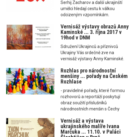
Serhij Zacharov a další ukrajinští
umělci hledají cestu k válkou
odcizeným vzpomínkám.
Vernisáž výstavy obrazů Anny
Kaminské ... 3. října 2017 v
19hod v DNM
Sdružení Ukrajinců a příznivců
Ukrajiny Vás srdečně zve na
vernisáž výstavy Anny Kaminské.
Rozhlas pro národnostní
menšiny ... pořady na Českém
Rozhlase
- pravidelné pořady, které formou
rozhovorů a reportáží poskytují
obraz soužití příslušníků
národnostních menšin s Čechy
Vernisáž a výstava
ukrajinského malíře Ivana
Marčuka ... 11.10. v Paláci