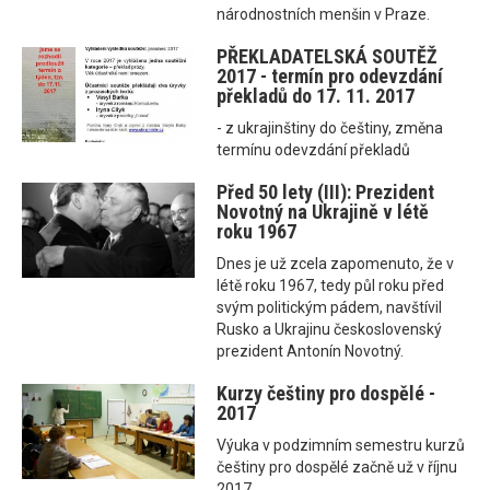
národnostních menšin v Praze.
PŘEKLADATELSKÁ SOUTĚŽ
2017 - termín pro odevzdání
překladů do 17. 11. 2017
- z ukrajinštiny do češtiny, změna
termínu odevzdání překladů
Před 50 lety (III): Prezident
Novotný na Ukrajině v létě
roku 1967
Dnes je už zcela zapomenuto, že v
létě roku 1967, tedy půl roku před
svým politickým pádem, navštívil
Rusko a Ukrajinu československý
prezident Antonín Novotný.
Kurzy češtiny pro dospělé -
2017
Výuka v podzimním semestru kurzů
češtiny pro dospělé začně už v říjnu
2017.