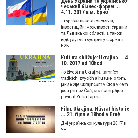
День України та українсько-
чеський бізнес-форум ...
4.11. 2017 в м. Брно
- торговельно-економічні,
інвестиційні можливості України
та Львівської області, а також
відбудуться зустрічі у форматі
B2B
Kultura sbližuje: Ukrajina ... 4.
10. 2017 od 18hod
- o životě na Ukrajině, tamních
tradicích, zvycích a kultuře, o tom,
jak se žije Ukrajincům v ČR a v čem
jsou jiní než Češi, si s námi přijde
povídat Yuliia Lapina
Film: Ukrajina. Návrat historie
... 21. října v 18hod v Brně
Днi української культури 2017 в
ЧР