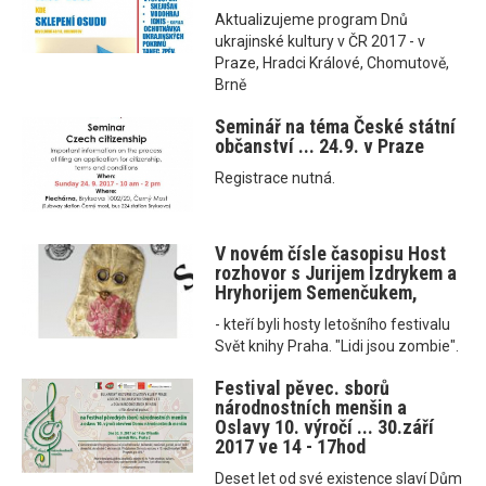
Aktualizujeme program Dnů
ukrajinské kultury v ČR 2017 - v
Praze, Hradci Králové, Chomutově,
Brně
Seminář na téma České státní
občanství ... 24.9. v Praze
Registrace nutná.
V novém čísle časopisu Host
rozhovor s Jurijem Izdrykem a
Hryhorijem Semenčukem,
- kteří byli hosty letošního festivalu
Svět knihy Praha. "Lidi jsou zombie".
Festival pěvec. sborů
národnostních menšin a
Oslavy 10. výročí ... 30.září
2017 ve 14 - 17hod
Deset let od své existence slaví Dům