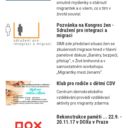
smutné myšlenky o stárnutí
migrantek a o všem, co s tím v
životě souvisí.
Pozvánka na Kongres žen -
Sdružení pro integraci a
migraci
SIMI zde představí situaci žen se
zkušeností migrace hned v hlavní
panelové diskusi „Bariéry, bezpečí,
přístup“, v Živé knihovně a v
samostatném workshopu
„Migrantky mezi ženami“.
Klub pro rodiče s dětmi CDV
Centrum demokratického
vzdělávání provádí vzdělávací
aktivity pro migranty zdarma.
Rekonstrukce paměti ... 22.9. -
20.11.17 v DOXu v Praze