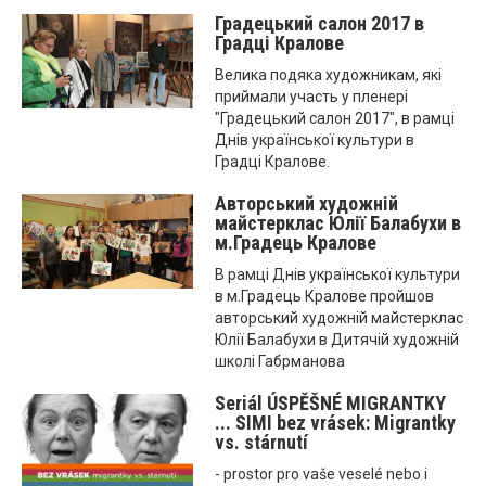
Градецький салон 2017 в
Градці Кралове
Велика подяка художникам, які
приймали участь у пленері
"Градецький салон 2017", в рамці
Днів української культури в
Градці Кралове.
Aвторський художній
майстерклас Юлії Балабухи в
м.Градець Кралове
В рамці Днів української культури
в м.Градець Кралове пройшов
авторський художній майстерклас
Юлії Балабухи в Дитячій художній
школі Габрманова
Seriál ÚSPĚŠNÉ MIGRANTKY
... SIMI bez vrásek: Migrantky
vs. stárnutí
- prostor pro vaše veselé nebo i