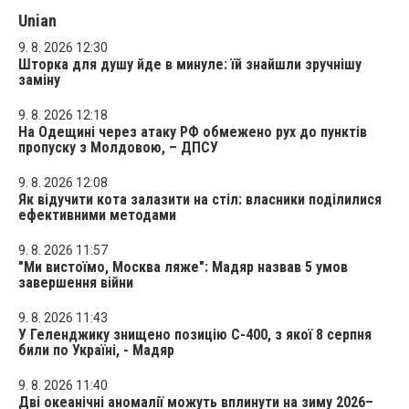
Unian
9. 8. 2026 12:30
Шторка для душу йде в минуле: їй знайшли зручнішу
заміну
9. 8. 2026 12:18
На Одещині через атаку РФ обмежено рух до пунктів
пропуску з Молдовою, – ДПСУ
9. 8. 2026 12:08
Як відучити кота залазити на стіл: власники поділилися
ефективними методами
9. 8. 2026 11:57
"Ми вистоїмо, Москва ляже": Мадяр назвав 5 умов
завершення війни
9. 8. 2026 11:43
У Геленджику знищено позицію С-400, з якої 8 серпня
били по Україні, - Мадяр
9. 8. 2026 11:40
Дві океанічні аномалії можуть вплинути на зиму 2026–