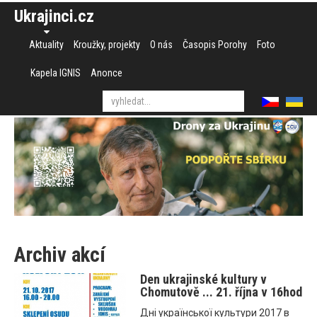
Ukrajinci.cz
Aktuality
Kroužky, projekty
O nás
Časopis Porohy
Foto
Kapela IGNIS
Anonce
Archiv akcí
Den ukrajinské kultury v
Chomutově ... 21. října v 16hod
Днi української культури 2017 в