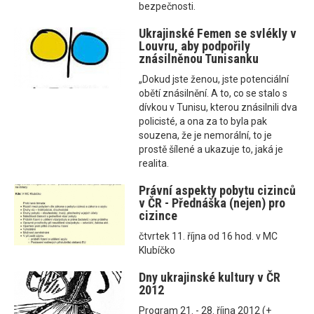
bezpečnosti.
Ukrajinské Femen se svlékly v
Louvru, aby podpořily
znásilněnou Tunisanku
„Dokud jste ženou, jste potenciální
obětí znásilnění. A to, co se stalo s
dívkou v Tunisu, kterou znásilnili dva
policisté, a ona za to byla pak
souzena, že je nemorální, to je
prostě šílené a ukazuje to, jaká je
realita.
Právní aspekty pobytu cizinců
v ČR - Přednáška (nejen) pro
cizince
čtvrtek 11. října od 16 hod. v MC
Klubíčko
Dny ukrajinské kultury v ČR
2012
Program 21. - 28. října 2012 (+