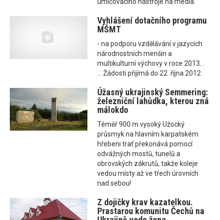
umlčovacího nástroje na média.
Vyhlášení dotačního programu
MŠMT
- na podporu vzdělávání v jazycích
národnostních menšin a
multikulturní výchovy v roce 2013...
... Žádosti přijímá do 22. října 2012
Úžasný ukrajinský Semmering:
železniční lahůdka, kterou zná
málokdo
Téměř 900 m vysoký Užocký
průsmyk na hlavním karpatském
hřebeni trať překonává pomocí
odvážných mostů, tunelů a
obrovských zákrutů, takže koleje
vedou místy až ve třech úrovních
nad sebou!
Z dojičky krav kazatelkou.
Prastarou komunitu Čechů na
Ukrajině vede žena