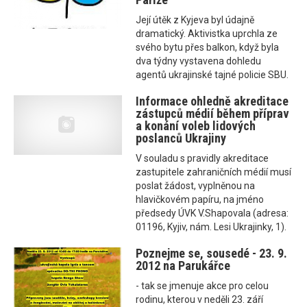
Její útěk z Kyjeva byl údajně
dramatický. Aktivistka uprchla ze
svého bytu přes balkon, když byla
dva týdny vystavena dohledu
agentů ukrajinské tajné policie SBU.
Informace ohledně akreditace
zástupců médií během příprav
a konání voleb lidových
poslanců Ukrajiny
V souladu s pravidly akreditace
zastupitele zahraničních médií musí
poslat žádost, vyplněnou na
hlavičkovém papíru, na jméno
předsedy ÚVK V.Shapovala (adresa:
01196, Kyjiv, nám. Lesi Ukrajinky, 1).
Poznejme se, sousedé - 23. 9.
2012 na Parukářce
- tak se jmenuje akce pro celou
rodinu, kterou v neděli 23. září