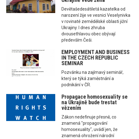
Devětašedesátiletá kazatelka od
narození žije ve vesnici Veselynivka
v rovinaté zemědělské oblasti jižní
Ukrajiny. I dnes zhruba
dvousethlavou obec obývají
především Češi.
EMPLOYMENT AND BUSINESS
IN THE CZECH REPUBLIC
SEMINAR
Pozvánku na zajímavý seminář,
který se týká zaměstnání a
podnikání v ČR.
Propagace homosexuality se
na Ukrajině bude trestat
vězením
Zákon nedefinuje přesně, co
znamená "propagování
homosexuality", uvádí jen, že
znamená ohrožení národní