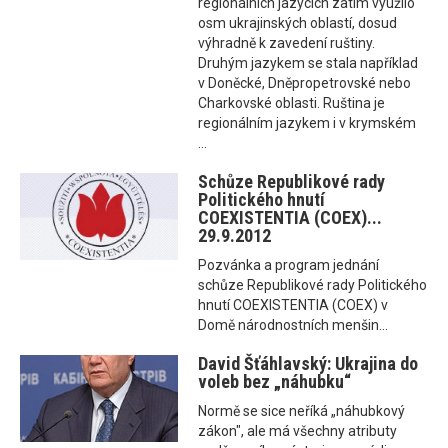
regionálních jazycích zatím využilo
osm ukrajinských oblastí, dosud
výhradně k zavedení ruštiny.
Druhým jazykem se stala například
v Doněcké, Dněpropetrovské nebo
Charkovské oblasti. Ruština je
regionálním jazykem i v krymském
...
Schůze Republikové rady
Politického hnutí
COEXISTENTIA (COEX)...
29.9.2012
Pozvánka a program jednání
schůze Republikové rady Politického
hnutí COEXISTENTIA (COEX) v
Domě národnostních menšin...
David Šťáhlavský: Ukrajina do
voleb bez „náhubku“
Normě se sice neříká „náhubkový
zákon", ale má všechny atributy