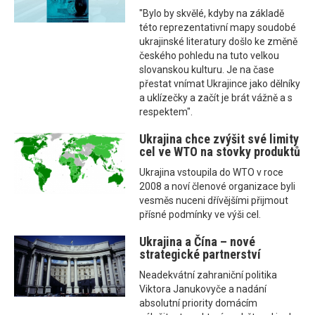
"Bylo by skvělé, kdyby na základě
této reprezentativní mapy soudobé
ukrajinské literatury došlo ke změně
českého pohledu na tuto velkou
slovanskou kulturu. Je na čase
přestat vnímat Ukrajince jako dělníky
a uklízečky a začít je brát vážně a s
respektem".
Ukrajina chce zvýšit své limity
cel ve WTO na stovky produktů
Ukrajina vstoupila do WTO v roce
2008 a noví členové organizace byli
vesměs nuceni dřívějšími přijmout
přísné podmínky ve výši cel.
Ukrajina a Čína – nové
strategické partnerství
Neadekvátní zahraniční politika
Viktora Janukovyče a nadání
absolutní priority domácím