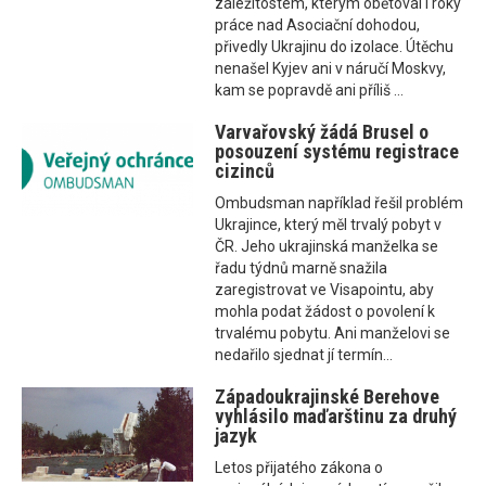
záležitostem, kterým obětoval i roky
práce nad Asociační dohodou,
přivedly Ukrajinu do izolace. Útěchu
nenašel Kyjev ani v náručí Moskvy,
kam se popravdě ani příliš ...
Varvařovský žádá Brusel o
posouzení systému registrace
cizinců
Ombudsman například řešil problém
Ukrajince, který měl trvalý pobyt v
ČR. Jeho ukrajinská manželka se
řadu týdnů marně snažila
zaregistrovat ve Visapointu, aby
mohla podat žádost o povolení k
trvalému pobytu. Ani manželovi se
nedařilo sjednat jí termín...
Západoukrajinské Berehove
vyhlásilo maďarštinu za druhý
jazyk
Letos přijatého zákona o