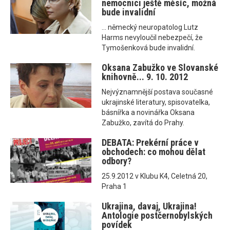
nemocnici ještě měsíc, možná
bude invalidní
... německý neuropatolog Lutz
Harms nevyloučil nebezpečí, že
Tymošenková bude invalidní.
Oksana Zabužko ve Slovanské
knihovně... 9. 10. 2012
Nejvýznamnější postava současné
ukrajinské literatury, spisovatelka,
básnířka a novinářka Oksana
Zabužko, zavítá do Prahy.
DEBATA: Prekérní práce v
obchodech: co mohou dělat
odbory?
25.9.2012 v Klubu K4, Celetná 20,
Praha 1
Ukrajina, davaj, Ukrajina!
Antologie postčernobylských
povídek