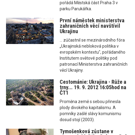
pořádá Městská část Praha 3 v
parku Parukářka.
První náměstek ministerstva
zahraničních věcí navštívil
Ukrajinu
... zúčastnil se mezinárodního fóra
„Ukrajinská nebloková politika v
evropském kontextu", pořádaného
Institutem světové politiky pod
patronací Ministerstva zahraničních
věcí Ukrajiny.
Cestománie: Ukrajina - Růže a
trny... 19. 9. 2012 16:05hod na
ČT1
Proměna země s sebou přinesla
plody divokého kapitalismu. A
pomníky zašlé slávy komunismu
dosud stojí (2003).
Tymošenková zůstane v