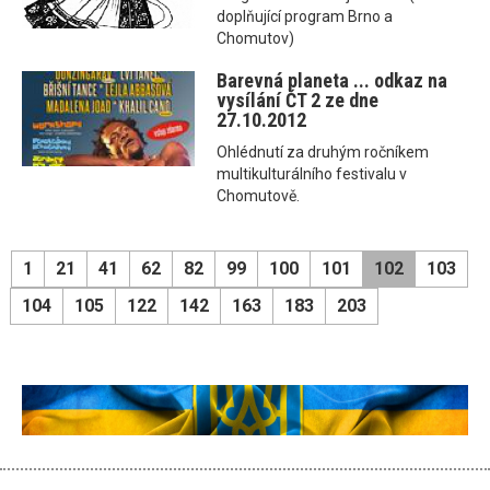
doplňující program Brno a
Chomutov)
Barevná planeta ... odkaz na
vysílání ČT 2 ze dne
27.10.2012
Ohlédnutí za druhým ročníkem
multikulturálního festivalu v
Chomutově.
1
21
41
62
82
99
100
101
102
103
104
105
122
142
163
183
203