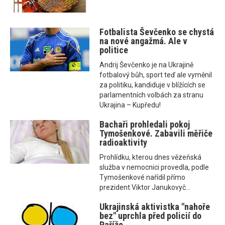
Fotbalista Ševčenko se chystá
na nové angažmá. Ale v
politice
Andrij Ševčenko je na Ukrajině
fotbalový bůh, sport teď ale vyměnil
za politiku, kandiduje v blížících se
parlamentních volbách za stranu
Ukrajina – Kupředu!
Bachaři prohledali pokoj
Tymošenkové. Zabavili měřiče
radioaktivity
Prohlídku, kterou dnes vězeňská
služba v nemocnici provedla, podle
Tymošenkové nařídil přímo
prezident Viktor Janukovyč...
Ukrajinská aktivistka "nahoře
bez" uprchla před policií do
Paříže