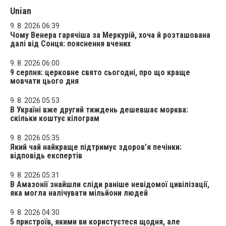
Unian
9. 8. 2026 06:39
Чому Венера гарячіша за Меркурій, хоча й розташована
далі від Сонця: пояснення вчених
9. 8. 2026 06:00
9 серпня: церковне свято сьогодні, про що краще
мовчати цього дня
9. 8. 2026 05:53
В Україні вже другий тиждень дешевшає морква:
скільки коштує кілограм
9. 8. 2026 05:35
Який чай найкраще підтримує здоров’я печінки:
відповідь експертів
9. 8. 2026 05:31
В Амазонії знайшли сліди раніше невідомої цивілізації,
яка могла налічувати мільйони людей
9. 8. 2026 04:30
5 пристроїв, якими ви користуєтеся щодня, але