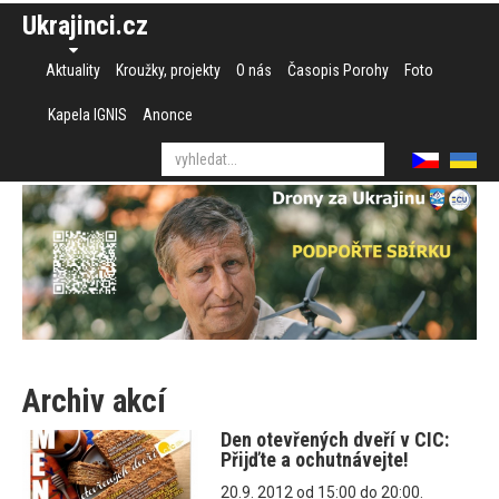
Ukrajinci.cz
Aktuality
Kroužky, projekty
O nás
Časopis Porohy
Foto
Kapela IGNIS
Anonce
Archiv akcí
Den otevřených dveří v CIC:
Přijďte a ochutnávejte!
20.9. 2012 od 15:00 do 20:00.