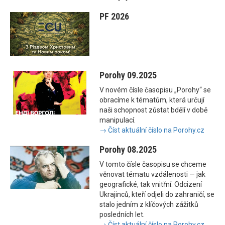
PF 2026
Porohy 09.2025
V novém čísle časopisu „Porohy“ se
obracíme k tématům, která určují
naši schopnost zůstat bdělí v době
manipulací.
→ Číst aktuální číslo na Porohy.cz
Porohy 08.2025
V tomto čísle časopisu se chceme
věnovat tématu vzdálenosti — jak
geografické, tak vnitřní. Odcizení
Ukrajinců, kteří odjeli do zahraničí, se
stalo jedním z klíčových zážitků
posledních let.
→ Číst aktuální číslo na Porohy.cz