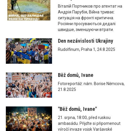
Віталій Портников про атентат на
Андрія Парубія, Війна триває:
ситуація на фронті критична.
Росіяни просуваються дедалі
швидше, зменшуючи втрати.
Den nezávislosti Ukrajiny
Rudolfinum, Praha 1, 24.8.2025
Běž domů, Ivane
Fotoreportáž: nám. Borise Němcova,
21.8.2025
"Běž domů, Ivane"
21. srpna, 18:00, před ruskou
ambasádu. Přijďte si připomenout
výročí invaze vojsk Varšavské