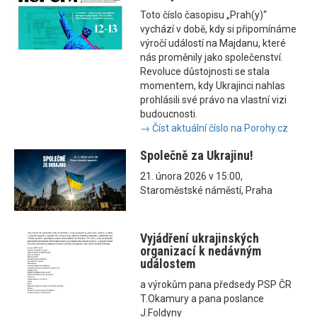
Toto číslo časopisu „Prah(y)“
vychází v době, kdy si připomínáme
výročí událostí na Majdanu, které
nás proměnily jako společenství.
Revoluce důstojnosti se stala
momentem, kdy Ukrajinci nahlas
prohlásili své právo na vlastní vizi
budoucnosti.
→ Číst aktuální číslo na Porohy.cz
Společně za Ukrajinu!
21. února 2026 v 15:00,
Staroměstské náměstí, Praha
Vyjádření ukrajinských
organizací k nedávným
událostem
a výrokům pana předsedy PSP ČR
T.Okamury a pana poslance
J.Foldyny