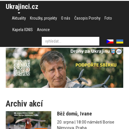
Ukrajinci.cz
Aktuality
Kroužky, projekty
O nás
Časopis Porohy
Foto
Kapela IGNIS
Anonce
Archiv akcí
Běž domů, Ivane
20. srpna | 18:00 náměstí Borise
Němcova, Praha