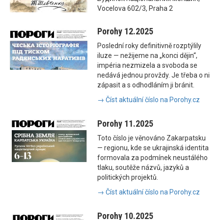
Vocelova 602/3, Praha 2
Porohy 12.2025
Poslední roky definitivně rozptýlily
iluze — nežijeme na „konci dějin“,
impéria nezmizela a svoboda se
nedává jednou provždy. Je třeba o ni
zápasit a s odhodláním ji bránit.
→ Číst aktuální číslo na Porohy.cz
Porohy 11.2025
Toto číslo je věnováno Zakarpatsku
— regionu, kde se ukrajinská identita
formovala za podmínek neustálého
tlaku, soutěže názvů, jazyků a
politických projektů.
→ Číst aktuální číslo na Porohy.cz
Porohy 10.2025