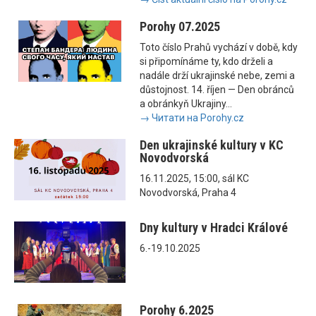
Porohy 07.2025
Toto číslo Prahů vychází v době, kdy
si připomínáme ty, kdo drželi a
nadále drží ukrajinské nebe, zemi a
důstojnost. 14. říjen — Den obránců
a obránkyň Ukrajiny...
→ Читати на Porohy.cz
Den ukrajinské kultury v KC
Novodvorská
16.11.2025, 15:00, sál KC
Novodvorská, Praha 4
Dny kultury v Hradci Králové
6.-19.10.2025
Porohy 6.2025