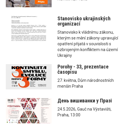
Stanovisko ukrajinských
organizací
Stanovisko k vládnímu zákonu,
kterým se mění zákony upravující
opatření přijatá v souvislosti s
ozbrojeným konfliktem na území
Ukrajiny
Porohy - 33, prezentace
časopisu
27. května, Dům národnostních
menšin Praha
День вишиванки у Празі
24.5.2026, Gauč na Výstavišti,
Praha, 13:00