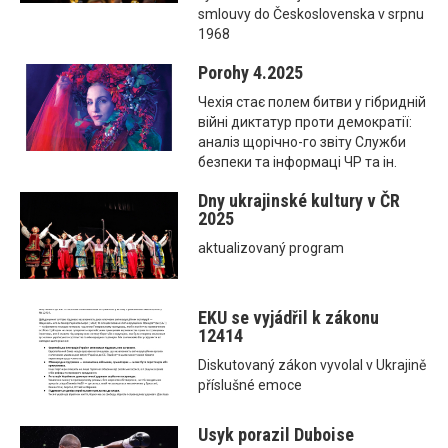
smlouvy do Československa v srpnu
1968
Porohy 4.2025
Чехія стає полем битви у гібридній
війні диктатур проти демократії:
аналіз щорічно-го звіту Служби
безпеки та інформаці ЧР та ін.
Dny ukrajinské kultury v ČR
2025
aktualizovaný program
EKU se vyjádřil k zákonu
12414
Diskutovaný zákon vyvolal v Ukrajině
příslušné emoce
Usyk porazil Duboise