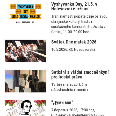
Vyshyvanka Day, 21.5. v
Holešovické tržnici
Tržní náměstí popáté ožije oslavou
ukrajinské kultury, tradic i
současného komunitního života v
Česku, 11.00-22.00 hod.
Svátek Dne matek 2026
10.5.2026, KC Novodvorská
Setkání s vládní zmocněnkyní
pro lidská práva
13. března 2026, Dům
národnostních menšin
"Думи мої"
7 березня 2026, 17:00 год,
Будинок національних меншин,