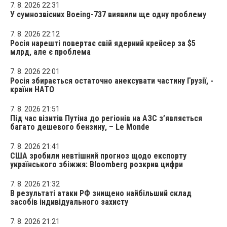
7. 8. 2026 22:31
У сумнозвісних Boeing-737 виявили ще одну проблему
7. 8. 2026 22:12
Росія нарешті повертає свій ядерний крейсер за $5
млрд, але є проблема
7. 8. 2026 22:01
Росія збирається остаточно анексувати частину Грузії, -
країни НАТО
7. 8. 2026 21:51
Під час візитів Путіна до регіонів на АЗС з’являється
багато дешевого бензину, – Le Monde
7. 8. 2026 21:41
США зробили невтішний прогноз щодо експорту
українського збіжжя: Bloomberg розкрив цифри
7. 8. 2026 21:32
В результаті атаки РФ знищено найбільший склад
засобів індивідуального захисту
7. 8. 2026 21:21