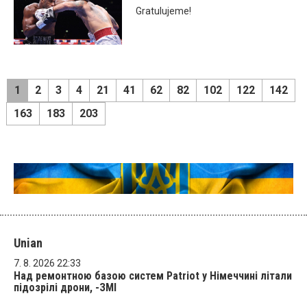
Gratulujeme!
1
2
3
4
21
41
62
82
102
122
142
163
183
203
Unian
7. 8. 2026 22:33
Над ремонтною базою систем Patriot у Німеччині літали
підозрілі дрони, -ЗМІ