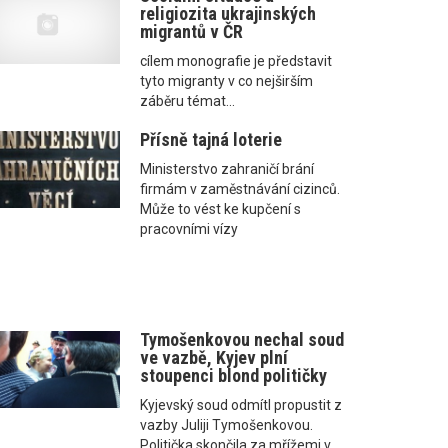
religiozita ukrajinských
migrantů v ČR
cílem monografie je představit
tyto migranty v co nejširším
záběru témat...
Přísně tajná loterie
Ministerstvo zahraničí brání
firmám v zaměstnávání cizinců.
Může to vést ke kupčení s
pracovními vízy
Tymošenkovou nechal soud
ve vazbě, Kyjev plní
stoupenci blond političky
Kyjevský soud odmítl propustit z
vazby Juliji Tymošenkovou.
Politička skončila za mřížemi v