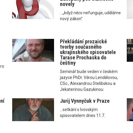
novely
...„když něco nefunguje, uděláme
nový zákon"
Překládání prozaické
tvorby současného
ukrajinského spisovatele
Tarase Prochaska do
češtiny
pro
Seminář bude veden v českém
jazyce PhDr. Věrou Lendělovou,
CSc., Alexandrou Stelibskou a
Jekaterinou Gazukinou
ní
Jurij Vynnyčuk v Praze
...setkání s lvovským
spisovatelem dnes 11.7.