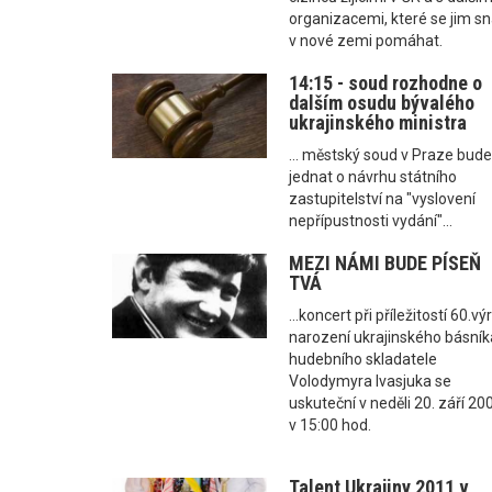
organizacemi, které se jim sn
v nové zemi pomáhat.
14:15 - soud rozhodne o
dalším osudu bývalého
ukrajinského ministra
... městský soud v Praze bud
jednat o návrhu státního
zastupitelství na "vyslovení
nepřípustnosti vydání"...
MEZI NÁMI BUDE PÍSEŇ
TVÁ
...koncert při příležitostí 60.vý
narození ukrajinského básník
hudebního skladatele
Volodymyra Ivasjuka se
uskuteční v neděli 20. září 20
v 15:00 hod.
Talent Ukrajiny 2011 v