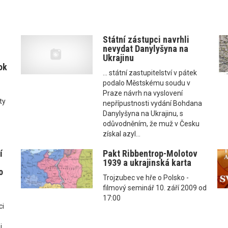
Státní zástupci navrhli
nevydat Danylyšyna na
Ukrajinu
ok
... státní zastupitelství v pátek
podalo Městskému soudu v
Praze návrh na vyslovení
ty
nepřípustnosti vydání Bohdana
Danylyšyna na Ukrajinu, s
odůvodněním, že muž v Česku
získal azyl...
í
Pakt Ribbentrop-Molotov
,
1939 a ukrajinská karta
o
Trojzubec ve hře o Polsko -
filmový seminář 10. září 2009 od
17:00
ci
i