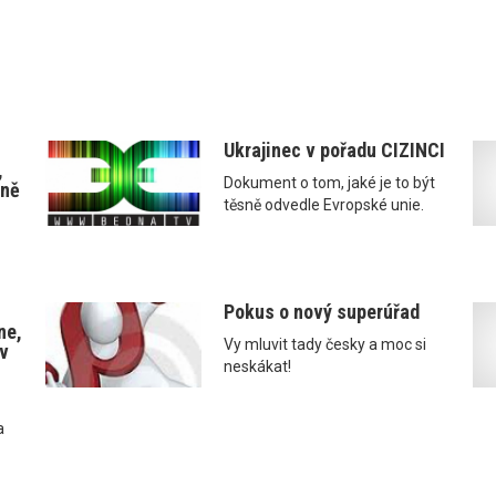
Ukrajinec v pořadu CIZINCI
,
Dokument o tom, jaké je to být
ině
těsně odvedle Evropské unie.
Pokus o nový superúřad
ne,
Vy mluvit tady česky a moc si
ov
neskákat!
a