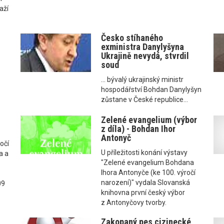
aží
Česko stíhaného
exministra Danylyšyna
Ukrajině nevydá, stvrdil
soud
e
... bývalý ukrajinský ministr
hospodářství Bohdan Danylyšyn
zůstane v České republice...
Zelené evangelium (výbor
z díla) - Bohdan Ihor
Antonyč
ročí
U příležitosti konání výstavy
a a
"Zelené evangelium Bohdana
Ihora Antonyče (ke 100. výročí
narození)" vydala Slovanská
09
knihovna první český výbor
z Antonyčovy tvorby.
Zakopaný pes cizinecké