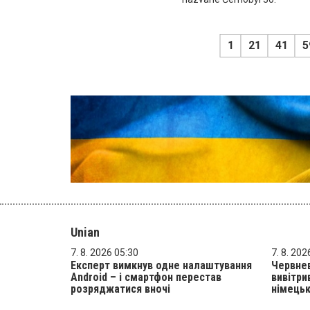
1
21
41
5
Unian
7. 8. 2026 05:30
7. 8. 202
Експерт вимкнув одне налаштування
Червнев
Android – і смартфон перестав
вивітри
розряджатися вночі
німецьк