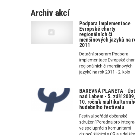
Archiv akcí
Podpora implementace
Evropské charty
regionálních či
menšinových jazyků na r
2011
Dotační program Podpora
implementace Evropské char
regionálních či menšinových
jazyků na rok 2011 - 2. kolo
BAREVNÁ PLANETA - Úst
nad Labem - 5. září 2009
10. ročník multikulturníh
hudebního festivalu
Festival pořádá občanské
sdružení Poradna pro integra
ve spolupráci s komunitami
cizinců žijícími v ČR a s dalším