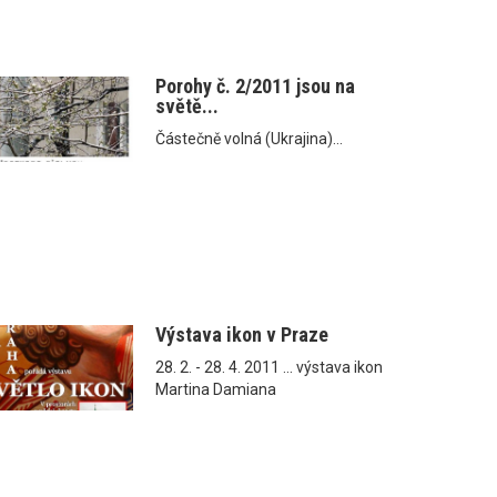
Porohy č. 2/2011 jsou na
světě...
Částečně volná (Ukrajina)...
Výstava ikon v Praze
28. 2. - 28. 4. 2011 ... výstava ikon
Martina Damiana