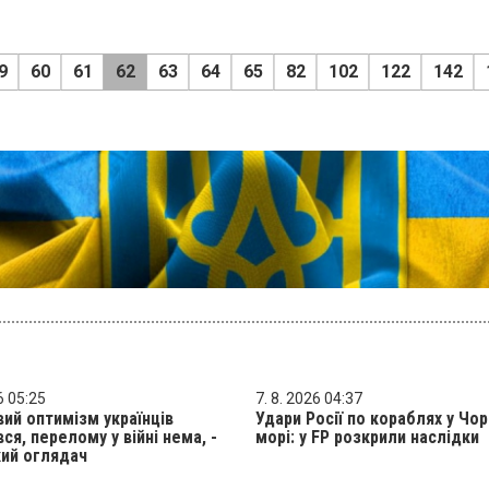
9
60
61
62
63
64
65
82
102
122
142
6 05:25
7. 8. 2026 04:37
ий оптимізм українців
Удари Росії по кораблях у Чо
вся, перелому у війні нема, -
морі: у FP розкрили наслідки
ий оглядач