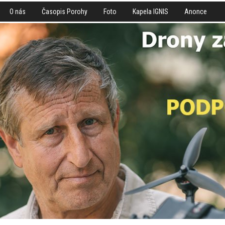
O nás
Časopis Porohy
Foto
Kapela IGNIS
Anonce