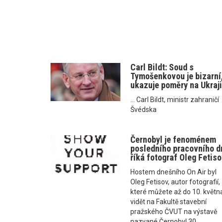
Carl Bildt: Soud s
Tymošenkovou je bizarní
ukazuje poměry na Ukraj
... Carl Bildt, ministr zahraničí
Švédska
Černobyl je fenoménem
posledního pracovního d
říká fotograf Oleg Fetis
Hostem dnešního On Air byl
Oleg Fetisov, autor fotografií,
které můžete až do 10. květn
vidět na Fakultě stavební
pražského ČVUT na výstavě
nazvané Černobyl 30.