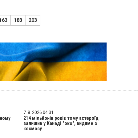
163
183
203
7. 8. 2026 04:31
рному
214 мільйонів років тому астероїд
залишив у Канаді "око", видиме з
космосу