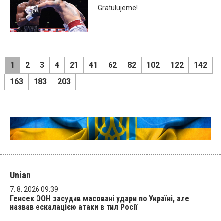
Gratulujeme!
1
2
3
4
21
41
62
82
102
122
142
163
183
203
Unian
7. 8. 2026 09:39
Генсек ООН засудив масовані удари по Україні, але
назвав ескалацією атаки в тил Росії