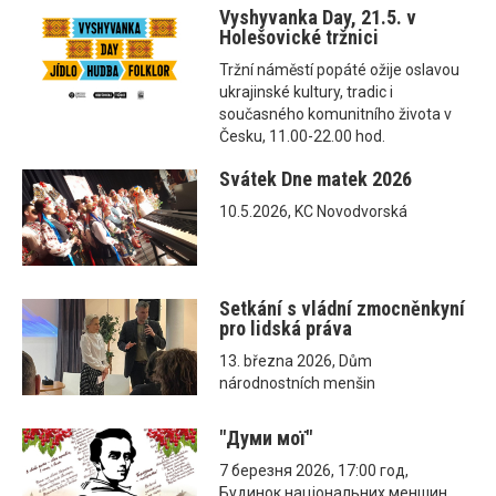
Vyshyvanka Day, 21.5. v
Holešovické tržnici
Tržní náměstí popáté ožije oslavou
ukrajinské kultury, tradic i
současného komunitního života v
Česku, 11.00-22.00 hod.
Svátek Dne matek 2026
10.5.2026, KC Novodvorská
Setkání s vládní zmocněnkyní
pro lidská práva
13. března 2026, Dům
národnostních menšin
"Думи мої"
7 березня 2026, 17:00 год,
Будинок національних меншин,