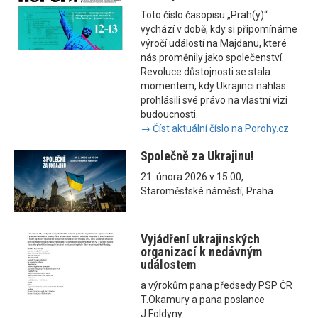
Toto číslo časopisu „Prah(y)“
vychází v době, kdy si připomínáme
výročí událostí na Majdanu, které
nás proměnily jako společenství.
Revoluce důstojnosti se stala
momentem, kdy Ukrajinci nahlas
prohlásili své právo na vlastní vizi
budoucnosti.
→ Číst aktuální číslo na Porohy.cz
Společně za Ukrajinu!
21. února 2026 v 15:00,
Staroměstské náměstí, Praha
Vyjádření ukrajinských
organizací k nedávným
událostem
a výrokům pana předsedy PSP ČR
T.Okamury a pana poslance
J.Foldyny