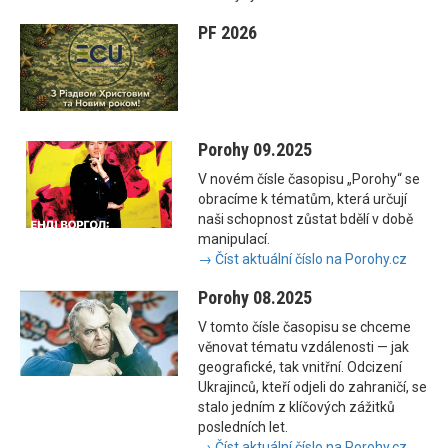
PF 2026
Porohy 09.2025
V novém čísle časopisu „Porohy“ se
obracíme k tématům, která určují
naši schopnost zůstat bdělí v době
manipulací.
→ Číst aktuální číslo na Porohy.cz
Porohy 08.2025
V tomto čísle časopisu se chceme
věnovat tématu vzdálenosti — jak
geografické, tak vnitřní. Odcizení
Ukrajinců, kteří odjeli do zahraničí, se
stalo jedním z klíčových zážitků
posledních let.
→ Číst aktuální číslo na Porohy.cz