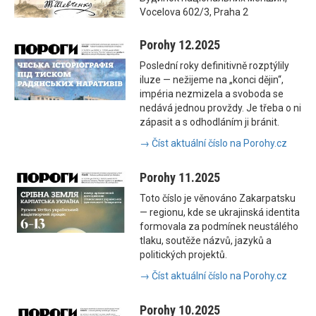
Vocelova 602/3, Praha 2
Porohy 12.2025
Poslední roky definitivně rozptýlily
iluze — nežijeme na „konci dějin“,
impéria nezmizela a svoboda se
nedává jednou provždy. Je třeba o ni
zápasit a s odhodláním ji bránit.
→ Číst aktuální číslo na Porohy.cz
Porohy 11.2025
Toto číslo je věnováno Zakarpatsku
— regionu, kde se ukrajinská identita
formovala za podmínek neustálého
tlaku, soutěže názvů, jazyků a
politických projektů.
→ Číst aktuální číslo na Porohy.cz
Porohy 10.2025