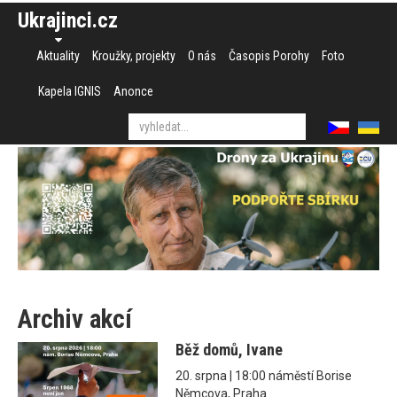
Ukrajinci.cz
Aktuality
Kroužky, projekty
O nás
Časopis Porohy
Foto
Kapela IGNIS
Anonce
Archiv akcí
Běž domů, Ivane
20. srpna | 18:00 náměstí Borise
Němcova, Praha