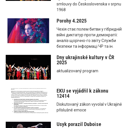
smlouvy do Československa v srpnu
1968
Porohy 4.2025
Чехія стає полем битви у гібридній
війні диктатур проти демократії:
аналіз щорічно-го звіту Служби
безпеки та інформаці ЧР та ін.
Dny ukrajinské kultury v ČR
2025
aktualizovaný program
EKU se vyjádřil k zákonu
12414
Diskutovaný zákon vyvolal v Ukrajině
příslušné emoce
Usyk porazil Duboise