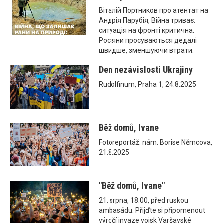
Віталій Портников про атентат на
Андрія Парубія, Війна триває:
ситуація на фронті критична.
Росіяни просуваються дедалі
швидше, зменшуючи втрати.
Den nezávislosti Ukrajiny
Rudolfinum, Praha 1, 24.8.2025
Běž domů, Ivane
Fotoreportáž: nám. Borise Němcova,
21.8.2025
"Běž domů, Ivane"
21. srpna, 18:00, před ruskou
ambasádu. Přijďte si připomenout
výročí invaze vojsk Varšavské