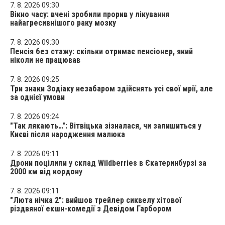
7. 8. 2026 09:30
Вікно часу: вчені зробили прорив у лікування
найагресивнішого раку мозку
7. 8. 2026 09:30
Пенсія без стажу: скільки отримає пенсіонер, який
ніколи не працював
7. 8. 2026 09:25
Три знаки Зодіаку незабаром здійснять усі свої мрії, але
за однієї умови
7. 8. 2026 09:24
"Так лякають…": Вітвіцька зізналася, чи залишиться у
Києві після народження малюка
7. 8. 2026 09:11
Дрони поцілили у склад Wildberries в Єкатеринбурзі за
2000 км від кордону
7. 8. 2026 09:11
"Люта нічка 2": вийшов трейлер сиквелу хітової
різдвяної екшн-комедії з Девідом Гарбором