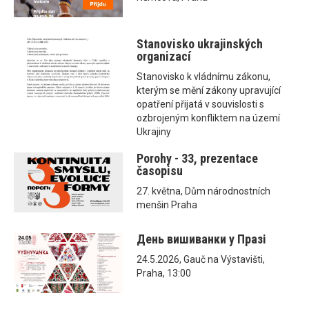
Stanovisko ukrajinských
organizací
Stanovisko k vládnímu zákonu,
kterým se mění zákony upravující
opatření přijatá v souvislosti s
ozbrojeným konfliktem na území
Ukrajiny
Porohy - 33, prezentace
časopisu
27. května, Dům národnostních
menšin Praha
День вишиванки у Празі
24.5.2026, Gauč na Výstavišti,
Praha, 13:00