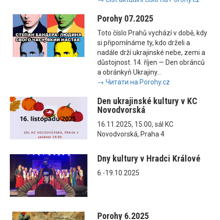
Porohy 07.2025
Toto číslo Prahů vychází v době, kdy
si připomínáme ty, kdo drželi a
nadále drží ukrajinské nebe, zemi a
důstojnost. 14. říjen — Den obránců
a obránkyň Ukrajiny...
→ Читати на Porohy.cz
Den ukrajinské kultury v KC
Novodvorská
16.11.2025, 15:00, sál KC
Novodvorská, Praha 4
Dny kultury v Hradci Králové
6.-19.10.2025
Porohy 6.2025