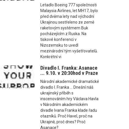
Letadlo Boeing 777 společnosti
Malaysia Airlines, let MH17, bylo
před dvěma lety nad východní
Ukrajinou sestřeleno ze země
raketovým systémem Buk
pocházejícím z Ruska. Na
tiskové konferenci v
Nizozemsku to uvedl
mezinárodní tým vyšetřovatelů.
Konkrétní vi
Divadlo I. Franka: Asanace
... 9.10. v 20:30hod v Praze
Národní akademické dramatické
04649343243446/
divadlo I. Franka ... Dnešní náš
ukrajinský příběh s
inscenováním hry Václava Havla
v Národním akademickém
divadle Ivana Franka klade řadu
otazníků. Proč Havel, proč na
Ukrajině, proč dnes? Proč
Asanace?