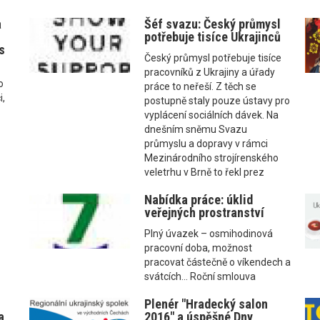
a
Šéf svazu: Český průmysl
potřebuje tisíce Ukrajinců
s
Český průmysl potřebuje tisíce
pracovníků z Ukrajiny a úřady
o
práce to neřeší. Z těch se
i,
postupně staly pouze ústavy pro
vyplácení sociálních dávek. Na
dnešním sněmu Svazu
průmyslu a dopravy v rámci
Mezinárodního strojírenského
veletrhu v Brně to řekl prez
Nabídka práce: úklid
veřejných prostranství
Plný úvazek – osmihodinová
pracovní doba, možnost
pracovat částečně o víkendech a
svátcích... Roční smlouva
Plenér "Hradecký salon
a
2016" a úspěšné Dny