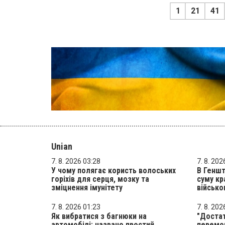
1
21
41
Unian
7. 8. 2026 03:28
7. 8. 202
У чому полягає користь волоських
В Геншт
горіхів для серця, мозку та
суму кр
зміцнення імунітету
військо
7. 8. 2026 01:23
7. 8. 202
Як вибратися з багнюки на
"Достат
автомобілі: названо простий
перемог