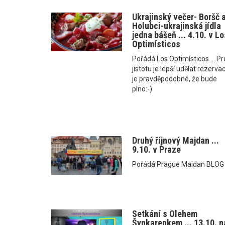
Ukrajinský večer- Boršč 
Holubci-ukrajinská jídla
jedna bášeň ... 4.10. v Lo
Optimísticos
Pořádá Los Optimísticos ... Pr
jistotu je lepší udělat rezervac
je pravděpodobné, že bude
plno:-)
Druhý říjnový Majdan ...
9.10. v Praze
Pořádá Prague Maidan BLOG
Setkání s Olehem
Šynkarenkem ... 13.10. n