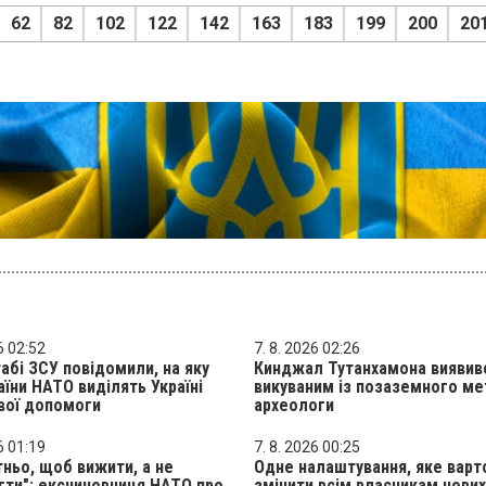
62
82
102
122
142
163
183
199
200
20
6 02:52
7. 8. 2026 02:26
абі ЗСУ повідомили, на яку
Кинджал Тутанхамона виявив
аїни НАТО виділять Україні
викуваним із позаземного мет
вої допомоги
археологи
6 01:19
7. 8. 2026 00:25
ньо, щоб вижити, а не
Одне налаштування, яке варт
ти": ексчиновниця НАТО про
змінити всім власникам нових