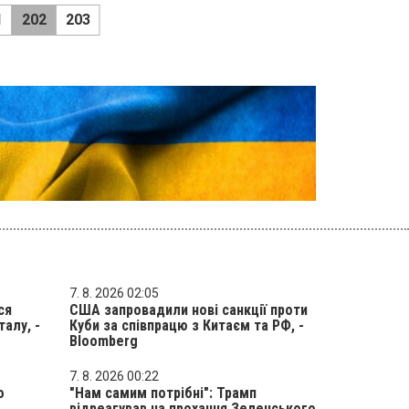
1
202
203
7. 8. 2026 02:05
ся
США запровадили нові санкції проти
алу, -
Куби за співпрацю з Китаєм та РФ, -
Bloomberg
7. 8. 2026 00:22
о
"Нам самим потрібні": Трамп
відреагував на прохання Зеленського