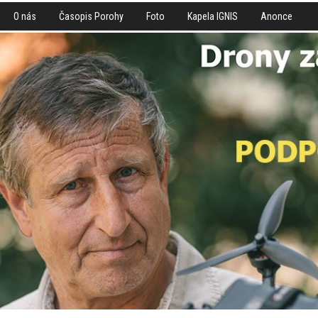
O nás
Časopis Porohy
Foto
Kapela IGNIS
Anonce