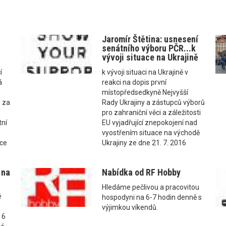
Jaromír Štětina: usnesení
senátního výboru PČR...k
vývoji situace na Ukrajině
í
k vývoji situaci na Ukrajině v
á
reakci na dopis první
místopředsedkyně Nejvyšší
u za
Rady Ukrajiny a zástupců výborů
pro zahraniční věci a záležitosti
tní
EU vyjadřující znepokojení nad
vyostřením situace na východě
nce
Ukrajiny ze dne 21. 7. 2016
 na
Nabídka od RF Hobby
Hledáme pečlivou a pracovitou
é
hospodyni na 6-7 hodin denně s
e
výjimkou víkendů.
16