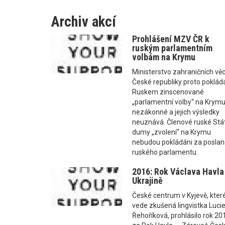
Archiv akcí
Prohlášení MZV ČR k
ruským parlamentním
volbám na Krymu
Ministerstvo zahraničních věc
České republiky proto poklád
Ruskem zinscenované
„parlamentní volby“ na Krym
nezákonné a jejich výsledky
neuznává. Členové ruské Stá
dumy „zvolení“ na Krymu
nebudou pokládáni za posla
ruského parlamentu.
2016: Rok Václava Havla
Ukrajině
České centrum v Kyjevě, kter
vede zkušená lingvistka Luci
Řehoříková, prohlásilo rok 20