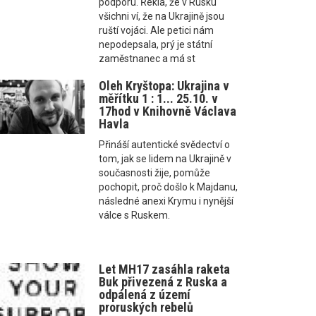
podporu. Řekla, že v Rusku
všichni ví, že na Ukrajině jsou
ruští vojáci. Ale petici nám
nepodepsala, prý je státní
zaměstnanec a má st
Oleh Kryštopa: Ukrajina v
měřítku 1 : 1... 25.10. v
17hod v Knihovně Václava
Havla
Přináší autentické svědectví o
tom, jak se lidem na Ukrajině v
současnosti žije, pomůže
pochopit, proč došlo k Majdanu,
následné anexi Krymu i nynější
válce s Ruskem.
Let MH17 zasáhla raketa
Buk přivezená z Ruska a
odpálená z území
proruských rebelů