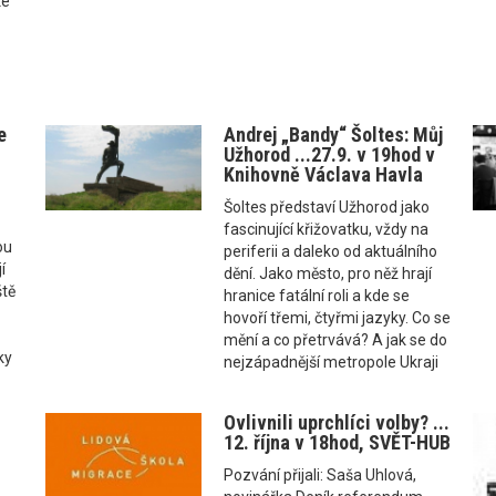
ké
e
Andrej „Bandy“ Šoltes: Můj
Užhorod ...27.9. v 19hod v
Knihovně Václava Havla
Šoltes představí Užhorod jako
fascinující křižovatku, vždy na
ou
periferii a daleko od aktuálního
í
dění. Jako město, pro něž hrají
ště
hranice fatální roli a kde se
hovoří třemi, čtyřmi jazyky. Co se
mění a co přetrvává? A jak se do
ky
nejzápadnější metropole Ukraji
Ovlivnili uprchlíci volby? ...
12. října v 18hod, SVĚT-HUB
Pozvání přijali: Saša Uhlová,