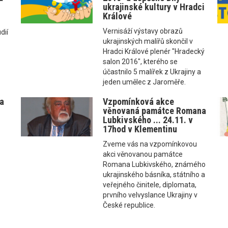
ukrajinské kultury v Hradci
Králové
Vernisáží výstavy obrazů
dií
ukrajinských malířů skončil v
Hradci Králové plenér "Hradecký
salon 2016", kterého se
účastnilo 5 malířek z Ukrajiny a
jeden umělec z Jaroměře.
la
Vzpomínková akce
věnovaná památce Romana
Lubkivského ... 24.11. v
17hod v Klementinu
Zveme vás na vzpomínkovou
akci věnovanou památce
Romana Lubkivského, známého
ukrajinského básníka, státního a
veřejného činitele, diplomata,
prvního velvyslance Ukrajiny v
České republice.