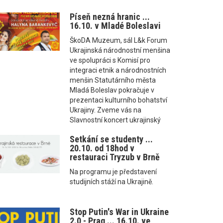
Píseň nezná hranic ...
16.10. v Mladé Boleslavi
ŠkoDA Muzeum, sál L&k Forum
Ukrajinská národnostní menšina
ve spolupráci s Komisí pro
integraci etnik a národnostních
menšin Statutárního města
Mladá Boleslav pokračuje v
prezentaci kulturního bohatství
Ukrajiny. Zveme vás na
Slavnostní koncert ukrajinský
Setkání se studenty ...
20.10. od 18hod v
restauraci Tryzub v Brně
Na programu je představení
studijních stáží na Ukrajině.
Stop Putin's War in Ukraine
2.0 - Prag ... 16.10. ve