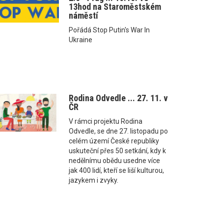
13hod na Staroměstském
náměstí
Pořádá Stop Putin's War In
Ukraine
Rodina Odvedle ... 27. 11. v
ČR
V rámci projektu Rodina
Odvedle, se dne 27. listopadu po
celém území České republiky
uskuteční přes 50 setkání, kdy k
nedělnímu obědu usedne více
jak 400 lidí, kteří se liší kulturou,
jazykem i zvyky.