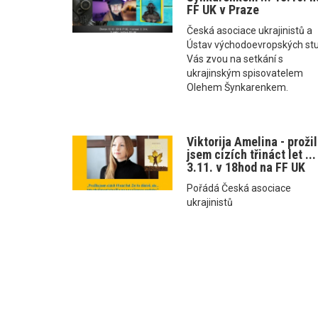
FF UK v Praze
Česká asociace ukrajinistů a
Ústav východoevropských stu
Vás zvou na setkání s
ukrajinským spisovatelem
Olehem Šynkarenkem.
Viktorija Amelina - proži
jsem cizích třináct let ...
3.11. v 18hod na FF UK
Pořádá Česká asociace
ukrajinistů