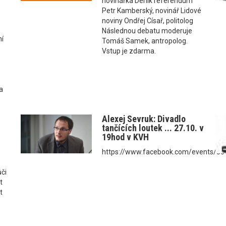
novinářka Deník referendum
Petr Kamberský, novinář Lidové
noviny Ondřej Císař, politolog
Následnou debatu moderuje
ní
Tomáš Samek, antropolog.
Vstup je zdarma.
a
Alexej Sevruk: Divadlo
tančících loutek ... 27.10. v
19hod v KVH
https://www.facebook.com/events/3
ůči
t
t