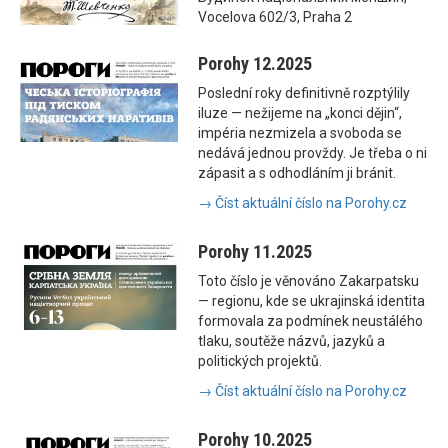
Vocelova 602/3, Praha 2
Porohy 12.2025
Poslední roky definitivně rozptýlily
iluze — nežijeme na „konci dějin“,
impéria nezmizela a svoboda se
nedává jednou provždy. Je třeba o ni
zápasit a s odhodláním ji bránit.
→ Číst aktuální číslo na Porohy.cz
Porohy 11.2025
Toto číslo je věnováno Zakarpatsku
— regionu, kde se ukrajinská identita
formovala za podmínek neustálého
tlaku, soutěže názvů, jazyků a
politických projektů.
→ Číst aktuální číslo na Porohy.cz
Porohy 10.2025