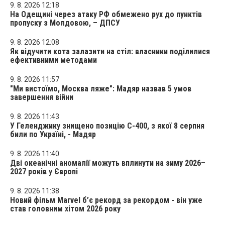
9. 8. 2026 12:18
На Одещині через атаку РФ обмежено рух до пунктів
пропуску з Молдовою, – ДПСУ
9. 8. 2026 12:08
Як відучити кота залазити на стіл: власники поділилися
ефективними методами
9. 8. 2026 11:57
"Ми вистоїмо, Москва ляже": Мадяр назвав 5 умов
завершення війни
9. 8. 2026 11:43
У Геленджику знищено позицію С-400, з якої 8 серпня
били по Україні, - Мадяр
9. 8. 2026 11:40
Дві океанічні аномалії можуть вплинути на зиму 2026–
2027 років у Європі
9. 8. 2026 11:38
Новий фільм Marvel б’є рекорд за рекордом - він уже
став головним хітом 2026 року