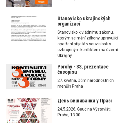
Stanovisko ukrajinských
organizací
Stanovisko k vládnímu zákonu,
kterým se mění zákony upravující
opatření přijatá v souvislosti s
ozbrojeným konfliktem na území
Ukrajiny
Porohy - 33, prezentace
časopisu
27. května, Dům národnostních
menšin Praha
День вишиванки у Празі
24.5.2026, Gauč na Výstavišti,
Praha, 13:00