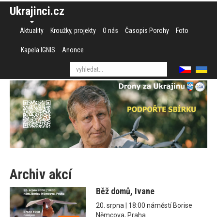
Ukrajinci.cz
Aktuality
Kroužky, projekty
O nás
Časopis Porohy
Foto
Kapela IGNIS
Anonce
Archiv akcí
Běž domů, Ivane
20. srpna | 18:00 náměstí Borise
Němcova, Praha