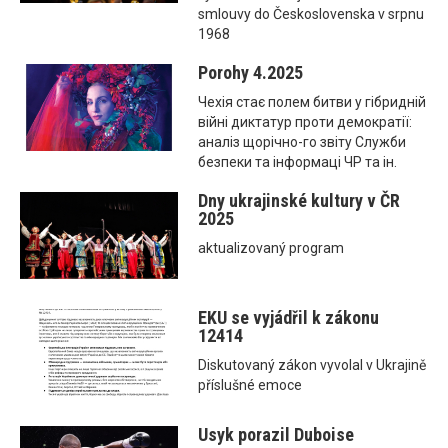
smlouvy do Československa v srpnu
1968
Porohy 4.2025
Чехія стає полем битви у гібридній
війні диктатур проти демократії:
аналіз щорічно-го звіту Служби
безпеки та інформаці ЧР та ін.
Dny ukrajinské kultury v ČR
2025
aktualizovaný program
EKU se vyjádřil k zákonu
12414
Diskutovaný zákon vyvolal v Ukrajině
příslušné emoce
Usyk porazil Duboise