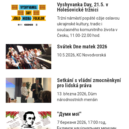
Vyshyvanka Day, 21.5. v
Holešovické tržnici
Tržní náměstí popáté ožije oslavou
ukrajinské kultury, tradic i
současného komunitního života v
Česku, 11.00-22.00 hod.
Svátek Dne matek 2026
10.5.2026, KC Novodvorská
Setkání s vládní zmocněnkyní
pro lidská práva
13. března 2026, Dům
národnostních menšin
"Думи мої"
7 березня 2026, 17:00 год,
Будинок національних меншин,