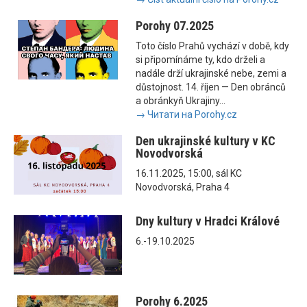
Porohy 07.2025
Toto číslo Prahů vychází v době, kdy
si připomínáme ty, kdo drželi a
nadále drží ukrajinské nebe, zemi a
důstojnost. 14. říjen — Den obránců
a obránkyň Ukrajiny...
→ Читати на Porohy.cz
Den ukrajinské kultury v KC
Novodvorská
16.11.2025, 15:00, sál KC
Novodvorská, Praha 4
Dny kultury v Hradci Králové
6.-19.10.2025
Porohy 6.2025