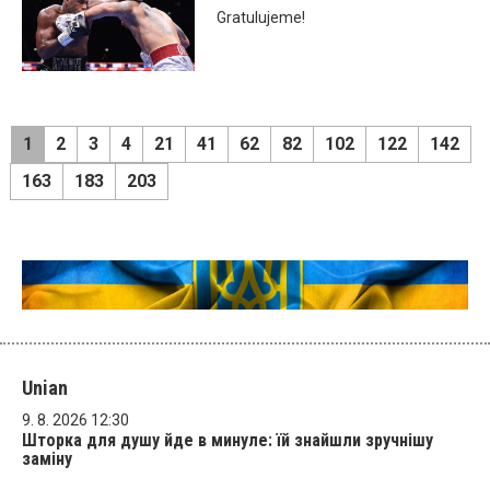
Gratulujeme!
1
2
3
4
21
41
62
82
102
122
142
163
183
203
Unian
9. 8. 2026 12:30
Шторка для душу йде в минуле: їй знайшли зручнішу
заміну