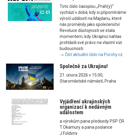
Toto číslo časopisu „Prah(y)“
vychází v době, kdy si připomínáme
výročí událostí na Majdanu, které
nás proměnily jako společenství.
Revoluce důstojnosti se stala
momentem, kdy Ukrajinci nahlas
prohlásili své právo na vlastní vizi
budoucnosti.
→ Číst aktuální číslo na Porohy.cz
Společně za Ukrajinu!
21. února 2026 v 15:00,
Staroměstské náměstí, Praha
Vyjádření ukrajinských
organizací k nedávným
událostem
a výrokům pana předsedy PSP ČR
T.Okamury a pana poslance
J.Foldyny