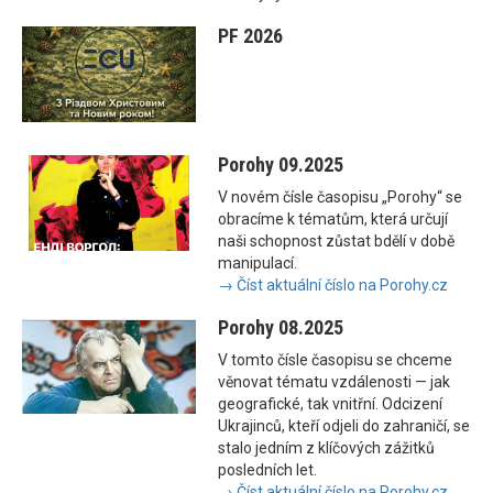
PF 2026
Porohy 09.2025
V novém čísle časopisu „Porohy“ se
obracíme k tématům, která určují
naši schopnost zůstat bdělí v době
manipulací.
→ Číst aktuální číslo na Porohy.cz
Porohy 08.2025
V tomto čísle časopisu se chceme
věnovat tématu vzdálenosti — jak
geografické, tak vnitřní. Odcizení
Ukrajinců, kteří odjeli do zahraničí, se
stalo jedním z klíčových zážitků
posledních let.
→ Číst aktuální číslo na Porohy.cz