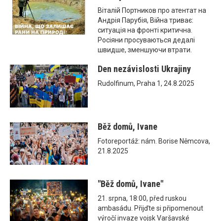
Віталій Портников про атентат на
Андрія Парубія, Війна триває:
ситуація на фронті критична.
Росіяни просуваються дедалі
швидше, зменшуючи втрати.
Den nezávislosti Ukrajiny
Rudolfinum, Praha 1, 24.8.2025
Běž domů, Ivane
Fotoreportáž: nám. Borise Němcova,
21.8.2025
"Běž domů, Ivane"
21. srpna, 18:00, před ruskou
ambasádu. Přijďte si připomenout
výročí invaze vojsk Varšavské