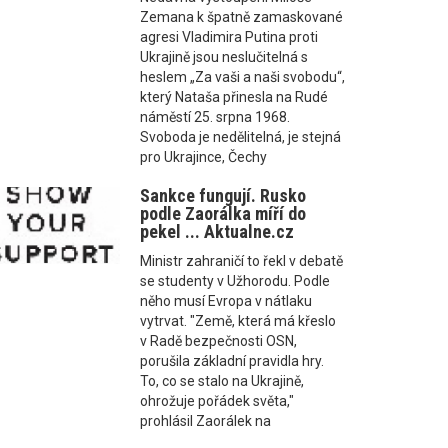
Zemana k špatně zamaskované
agresi Vladimira Putina proti
Ukrajině jsou neslučitelná s
heslem „Za vaši a naši svobodu“,
který Nataša přinesla na Rudé
náměstí 25. srpna 1968.
Svoboda je nedělitelná, je stejná
pro Ukrajince, Čechy
Sankce fungují. Rusko
podle Zaorálka míří do
pekel ... Aktualne.cz
Ministr zahraničí to řekl v debatě
se studenty v Užhorodu. Podle
něho musí Evropa v nátlaku
vytrvat. "Země, která má křeslo
v Radě bezpečnosti OSN,
porušila základní pravidla hry.
To, co se stalo na Ukrajině,
ohrožuje pořádek světa,"
prohlásil Zaorálek na