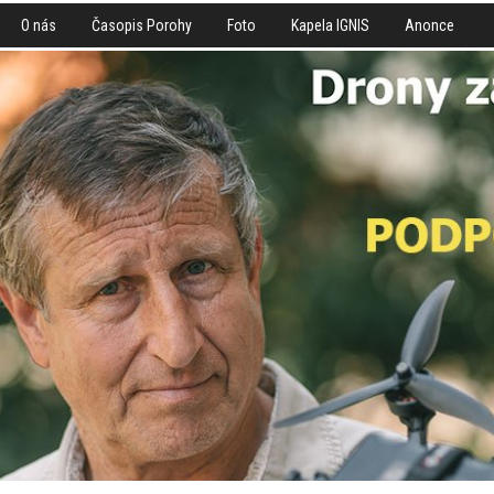
O nás
Časopis Porohy
Foto
Kapela IGNIS
Anonce