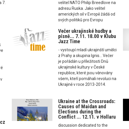
 7.
velitel NATO Philip Breedlove na
adresu Ruska. Jako velitel
amerických sil v Evropě žádá od
svých politiků pro Evropu
Večer ukrajinské hudby a
písně... 7.11. 18.00 v Klubu
Jazz Time
k
- vystoupí mladí ukrajinští umělci
ve
z Prahy a skupina Ignis... Večer
je pořádán u příležitosti Dnů
ukrajinské kultury v České
ré
republice, které jsou věnovány
všem, kteří pomáhali revoluci na
 v
Ukrajině v roce 2013-2014.
Ukraine at the Crossroads:
Causes of Maidan and
Elections during the
Conflict ... 12.11. v Hollaru
.cz
discussion dedicated to the