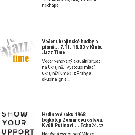
nechápe.
Večer ukrajinské hudby a
písně... 7.11. 18.00 v Klubu
Jazz Time
Večer věnovaný aktuální situaci
na Ukrajině... Vystoupí mladí
ukrajinští umělci z Prahy a
skupina Ignis ...
Hrdinové roku 1968
bojkotují Zemanovu oslavu.
Kvůli Putinovi ... Echo24.cz
Nedávná vystoupení Miloše