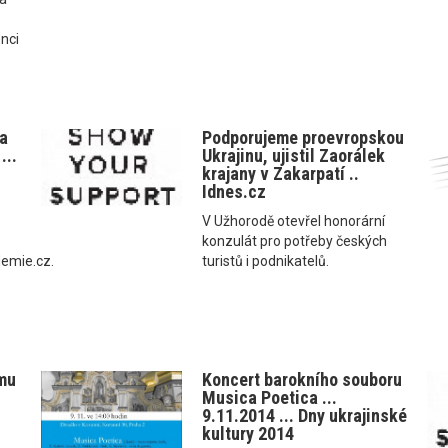
nci
ka
Podporujeme proevropskou
...
Ukrajinu, ujistil Zaorálek
krajany v Zakarpatí ..
Idnes.cz
V Užhorodě otevřel honorární
konzulát pro potřeby českých
emie.cz.
turistů i podnikatelů.
e
amu
Koncert barokního souboru
Musica Poetica ...
9.11.2014 ... Dny ukrajinské
kultury 2014
.