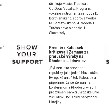
účinkuje Musica Poetica a
s:
OctOpus Vocalis.. Program:
vokálně instrumentální hudba D.
Bortnjanského, sborová tvorba
M. Berezovského, A. Vedela, P.
Turčaninova a poezie H.
Skovorody
Dnů
Premiér i Kalousek
kritizovali Zemana za
proruské výroky na
Rhodosu ... Idnes.cz
„Byl tam jako prezident
o
republiky, jako jediná hlava státu
Evropské unie,“ řekl Kalousek a
připomněl, že se Zeman na
konferenci na Rhodosu vyjádřil
pro zrušení sankcí Evropské unie
vůči Rusku kvůli dění na východu
Ukrajiny.