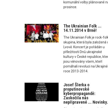
komunální volby plánované na
prosince.
The Ukrainian Folk ...
14.11.2014 v Brně!
The Ukrainian Folk je rock-fol
skupina, která byla založená 
Lvově. Koncert je pořádán u
příležitosti Dnů ukrajinské
kultury v České republice, kte
jsou věnovány všem, kteří
pomáhali revoluci na Ukrajině
roce 2013-2014.
Josef Šlerka o
proputinovské
kyberpropagandě:
Zaskočila nás
nepřipravené ... Novinky