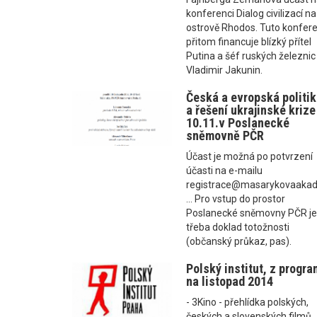
konferenci Dialog civilizací na
ostrově Rhodos. Tuto konfere
přitom financuje blízký přítel
Putina a šéf ruských železnic
Vladimir Jakunin.
Česká a evropská politi
a řešení ukrajinské krize 
10.11.v Poslanecké
sněmovně PČR
Účast je možná po potvrzení
účasti na e-mailu
registrace@masarykovaakad
... Pro vstup do prostor
Poslanecké sněmovny PČR j
třeba doklad totožnosti
(občanský průkaz, pas).
Polský institut, z progr
na listopad 2014
- 3Kino - přehlídka polských,
českých a slovenských filmů ..