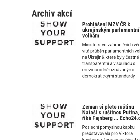
Archiv akcí
Prohlášení MZV ČR k
ukrajinským parlamentn
volbám
Ministerstvo zahraničních věc
vítá průběh parlamentních vo
na Ukrajině, které byly čestné
transparentní a v souladu s
mezinárodně uznávanými
demokratickými standardy.
Zeman si plete ruštinu
Nataši s ruštinou Putina,
říká Fajnberg ... Echo24.
Poslední pomyslnou kapku
představovala pro Viktora
Fajnberga Zemanova účast n