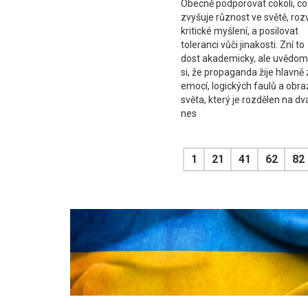
Obecně podporovat cokoli, co
zvyšuje různost ve světě, rozv
kritické myšlení, a posilovat
toleranci vůči jinakosti. Zní to
dost akademicky, ale uvědom
si, že propaganda žije hlavně 
emocí, logických faulů a obr
světa, který je rozdělen na dv
nes
1
21
41
62
82