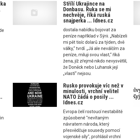
ska
Střílí Ukrajince na
,
Donbasu. Ruka se mi
z
nechvěje, říká ruská
snajperka ... Idnes.cz
dostala nabídku bojovat za
de
peníze například v Sýrii. „Nabízeli
mi pět tisíc dolarů za týden, dvě
války,“ tvrdí. „Já ale neválčím za
peníze, miluji svou vlast,“ říká
žena, jíž zřejmě nikdo nevysvětlil,
že Doněck nebo Luhansk její
„vlastí“ nejsou.
Rusko provokuje víc než v
minulosti, vrchní velitel
..
NATO žádá o posily ...
Idnes.cz
Evropa čelí rostoucí nestabilitě
ón
způsobené "nevítaným
,
návratem národa, který
přesvědčuje sousedy pomocí
vojenské síly", prohlásil vrchní