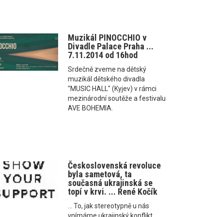
Muzikál PINOCCHIO v
Divadle Palace Praha ...
7.11.2014 od 16hod
Srdečně zveme na dětský
muzikál dětského divadla
"MUSIC HALL" (Kyjev) v rámci
mezinárodní soutěže a festivalu
AVE BOHEMIA.
Československá revoluce
byla sametová, ta
současná ukrajinská se
topí v krvi. ... René Kočík
... To, jak stereotypně u nás
vnímáme ukrajinský konflikt,