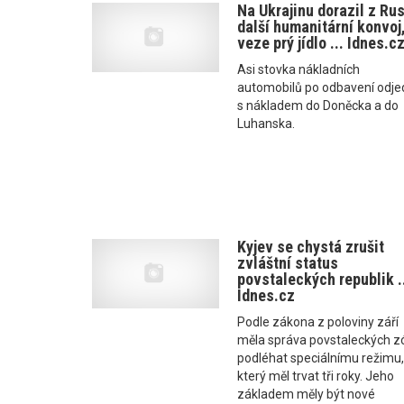
Na Ukrajinu dorazil z Ru
další humanitární konvoj
veze prý jídlo ... Idnes.c
Asi stovka nákladních
automobilů po odbavení odje
s nákladem do Doněcka a do
Luhanska.
Kyjev se chystá zrušit
zvláštní status
povstaleckých republik .
Idnes.cz
Podle zákona z poloviny září
měla správa povstaleckých z
podléhat speciálnímu režimu
který měl trvat tři roky. Jeho
základem měly být nové