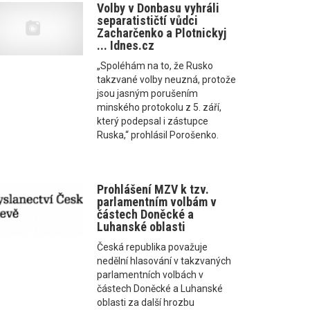
Volby v Donbasu vyhráli
separatističtí vůdci
Zacharčenko a Plotnickyj
... Idnes.cz
„Spoléhám na to, že Rusko
takzvané volby neuzná, protože
jsou jasným porušením
minského protokolu z 5. září,
který podepsal i zástupce
Ruska,“ prohlásil Porošenko.
Prohlášení MZV k tzv.
parlamentním volbám v
částech Doněcké a
Luhanské oblasti
Česká republika považuje
nedělní hlasování v takzvaných
parlamentních volbách v
částech Doněcké a Luhanské
oblasti za další hrozbu