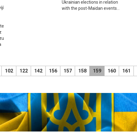
Ukrainian elections in relation
íjí
with the post-Maidan events...
te
z
azu
a
102
122
142
156
157
158
159
160
161