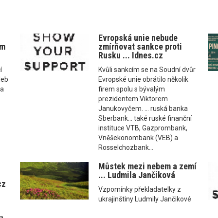
Evropská unie nebude
ím
zmírňovat sankce proti
Rusku ... Idnes.cz
í
Kvůli sankcím se na Soudní dvůr
leb
Evropské unie obrátilo několik
 a
firem spolu s bývalým
prezidentem Viktorem
Janukovyčem. ... ruská banka
Sberbank... také ruské finanční
instituce VTB, Gazprombank,
Vněšekonombank (VEB) a
Rosselchozbank...
Můstek mezi nebem a zemí
... Ludmila Jančiková
cz
Vzpomínky překladatelky z
ukrajinštiny Ludmily Jančikové
a