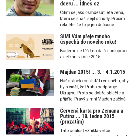
dceru ... Idnes.cz
Cítím se jako osmdesátiletá žena,
která se snaží sejít schody. Prosím
řekněte, že to je jen dočasné. ...
SIMI Vám přeje mnoho
úspěchů do nového roku!
Budeme se těšit na další spolupráci
a setkání v roce 2015.​..
Majdan 2015! ... 3. - 4.1.2015
Náš stánek musí stát i ve sněhu, aby
bylo vidět, že Praha podporuje
Ukrajinu. Proto se dobře oblečte a
přijďte. Pravý zimní Majdan začíná.
Červená karta pro Zemana a
Putina ... 18. ledna 2015
(prozatím)
Tato událost vznikla velice