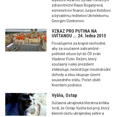
zdravotnictví Raise Bogatyrevě,
exministrovi financí Jurijovi Kolobovi
a bývalému ředitelovi Ukrtelekomu
Georgim Dzekonovi.
VZKAZ PRO PUTINA NA
UVÍTANOU ... 24. ledna 2015
Považujeme za krajně nevhodné,
aby za současné zahraničně -
politické situce byl do ČR zván
Vladimir Putin. Režim, který
současný ruský prezident
ztělesňuje, nedodržuje mezinárodní
dohody a silou okupuje území
sousedního státu. Počet obětí
Kremlem podněco
Vyšňa, Ostap
Súčasná ukrajinská literárna kritika
tvrdí, že Ostap Vyšňa bol prvý, ktorý
kliesnil cestu ukrajinskej satire a