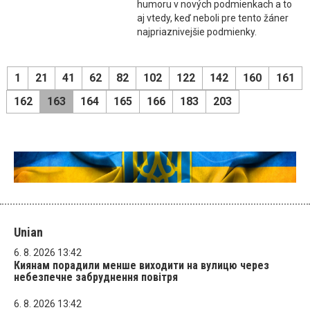
humoru v nových podmienkach a to
aj vtedy, keď neboli pre tento žáner
najpriaznivejšie podmienky.
1
21
41
62
82
102
122
142
160
161
162
163
164
165
166
183
203
Unian
6. 8. 2026 13:42
Киянам порадили менше виходити на вулицю через
небезпечне забруднення повітря
6. 8. 2026 13:42