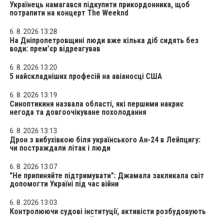
Українець намагався підкупити прикордонника, щоб
потрапити на концерт The Weeknd
6. 8. 2026 13:28
На Дніпропетровщині люди вже кілька діб сидять без
води: прем’єр відреагував
6. 8. 2026 13:20
5 найскладніших професій на авіаносці США
6. 8. 2026 13:19
Синоптикиня назвала області, які першими накриє
негода та довгоочікуване похолодання
6. 8. 2026 13:13
Дрон з вибухівкою біля українського Ан-24 в Лейпцигу:
чи постраждали літак і люди
6. 8. 2026 13:07
"Не припиняйте підтримувати": Джамала закликала світ
допомогти Україні під час війни
6. 8. 2026 13:03
Контролюючи судові інституції, активісти розбудовують