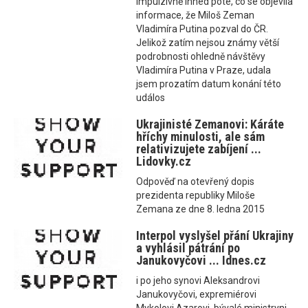
impulzivně ihned poté, co se objevila
informace, že Miloš Zeman
Vladimíra Putina pozval do ČR.
Jelikož zatím nejsou známy větší
podrobnosti ohledně návštěvy
Vladimíra Putina v Praze, udala
jsem prozatím datum konání této
událos
Ukrajinisté Zemanovi: Káráte
hříchy minulosti, ale sám
relativizujete zabíjení ...
Lidovky.cz
Odpověď na otevřený dopis
prezidenta republiky Miloše
Zemana ze dne 8. ledna 2015
Interpol vyslyšel přání Ukrajiny
a vyhlásil pátrání po
Janukovyčovi ... Idnes.cz
i po jeho synovi Aleksandrovi
Janukovyčovi, expremiérovi
Mykolovi Azarovi, bývalé ministryni