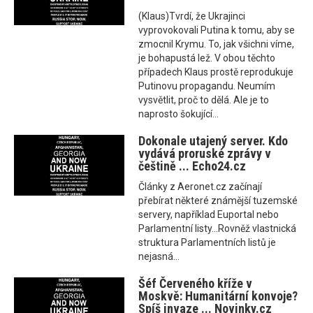
(Klaus)Tvrdí, že Ukrajinci
vyprovokovali Putina k tomu, aby se
zmocnil Krymu. To, jak všichni víme,
je bohapustá lež. V obou těchto
případech Klaus prostě reprodukuje
Putinovu propagandu. Neumím
vysvětlit, proč to dělá. Ale je to
naprosto šokující...
Dokonale utajený server. Kdo
vydává proruské zprávy v
češtině ... Echo24.cz
Články z Aeronet.cz začínají
přebírat některé známější tuzemské
servery, například Euportal nebo
Parlamentní listy...Rovněž vlastnická
struktura Parlamentních listů je
nejasná...
Šéf Červeného kříže v
Moskvě: Humanitární konvoje?
Spíš invaze ... Novinky.cz