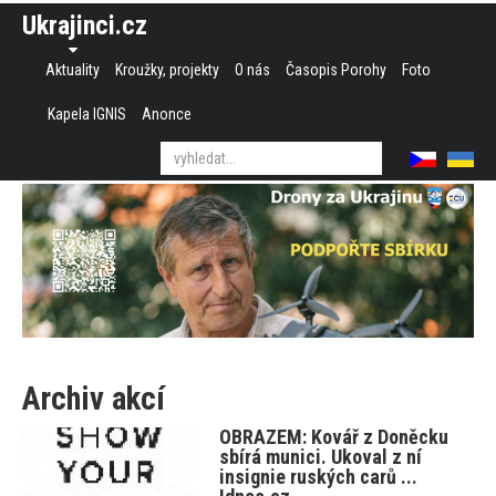
Ukrajinci.cz
Aktuality
Kroužky, projekty
O nás
Časopis Porohy
Foto
Kapela IGNIS
Anonce
Archiv akcí
OBRAZEM: Kovář z Doněcku
sbírá munici. Ukoval z ní
insignie ruských carů ...