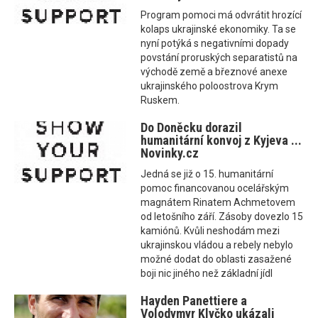
Program pomoci má odvrátit hrozící
kolaps ukrajinské ekonomiky. Ta se
nyní potýká s negativními dopady
povstání proruských separatistů na
východě země a březnové anexe
ukrajinského poloostrova Krym
Ruskem.
Do Doněcku dorazil
humanitární konvoj z Kyjeva ...
Novinky.cz
Jedná se již o 15. humanitární
pomoc financovanou ocelářským
magnátem Rinatem Achmetovem
od letošního září. Zásoby dovezlo 15
kamiónů. Kvůli neshodám mezi
ukrajinskou vládou a rebely nebylo
možné dodat do oblasti zasažené
boji nic jiného než základní jídl
Hayden Panettiere a
Volodymyr Klyčko ukázali