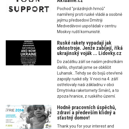
Aktualne.cz
Pochod "prázdných hrnců"
namířený proti ruské vládě a osobně
jejímu předsedovi Dmitriji
Medveděvovi uspořádali v centru
Moskvy ruští komunisté.
Ruské rakety vypadají jak
ohňostroje. Jenže zabíjejí, říká
ukrajinský voják ... Lidovky.cz
Do začátku září se našim jednotkám
dařilo, chystali jsme se obklíčit
Luhansk...Tehdy se do bojů otevřeně
zapojily ruské síly. V noci na 4. září
ostřelovaly naši základnu v obci
Dmytrivka raketomety Směrč, a to
zpoza hranice, z ruského území.
Hodně pracovních úspěchů,
zdraví a především klidný a
sťastný domov!
Thank you for your interest and