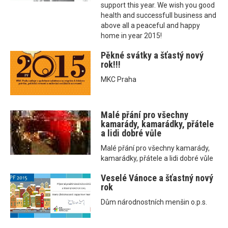
support this year. We wish you good
health and successfull business and
above all a peaceful and happy
home in year 2015!
Pěkné svátky a šťastý nový
rok!!!
MKC Praha
Malé přání pro všechny
kamarády, kamarádky, přátele
a lidi dobré vůle
Malé přání pro všechny kamarády,
kamarádky, přátele a lidi dobré vůle
Veselé Vánoce a šťastný nový
rok
Dům národnostních menšin o.p.s.