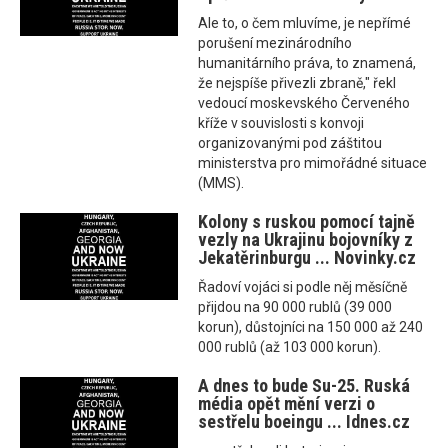
Ale to, o čem mluvíme, je nepřímé
porušení mezinárodního
humanitárního práva, to znamená,
že nejspíše přivezli zbraně," řekl
vedoucí moskevského Červeného
kříže v souvislosti s konvoji
organizovanými pod záštitou
ministerstva pro mimořádné situace
(MMS).
Kolony s ruskou pomocí tajně
vezly na Ukrajinu bojovníky z
Jekatěrinburgu ... Novinky.cz
Řadoví vojáci si podle něj měsíčně
přijdou na 90 000 rublů (39 000
korun), důstojníci na 150 000 až 240
000 rublů (až 103 000 korun).
A dnes to bude Su-25. Ruská
média opět mění verzi o
sestřelu boeingu ... Idnes.cz