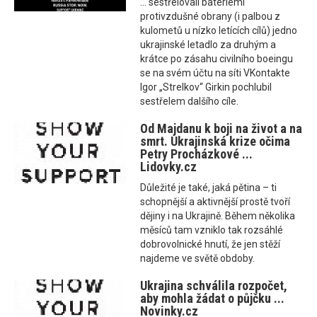
... sestřelovali bateriemi
protivzdušné obrany (i palbou z
kulometů u nízko letících cílů) jedno
ukrajinské letadlo za druhým a
krátce po zásahu civilního boeingu
se na svém účtu na síti VKontakte
Igor „Strelkov“ Girkin pochlubil
sestřelem dalšího cíle.
Od Majdanu k boji na život a na
smrt. Ukrajinská krize očima
Petry Procházkové ...
Lidovky.cz
Důležité je také, jaká pětina – ti
schopnější a aktivnější prostě tvoří
dějiny i na Ukrajině. Během několika
měsíců tam vzniklo tak rozsáhlé
dobrovolnické hnutí, že jen stěží
najdeme ve světě obdoby.
Ukrajina schválila rozpočet,
aby mohla žádat o půjčku ...
Novinky.cz