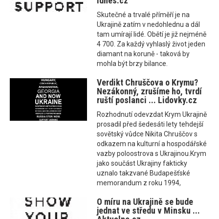
Idnes.cz
Skutečné a trvalé příměří je na
Ukrajině zatím v nedohlednu a dál
tam umírají lidé. Obětí je již nejméně
4 700. Za každý vyhlaslý život jeden
diamant na koruně - taková by
mohla být brzy bilance.
Verdikt Chruščova o Krymu?
Nezákonný, zrušíme ho, tvrdí
ruští poslanci ... Lidovky.cz
Rozhodnutí odevzdat Krym Ukrajině
prosadil před šedesáti lety tehdejší
sovětský vůdce Nikita Chruščov s
odkazem na kulturní a hospodářské
vazby poloostrova s Ukrajinou.Krym
jako součást Ukrajiny fakticky
uznalo takzvané Budapešťské
memorandum z roku 1994,
O míru na Ukrajině se bude
jednat ve středu v Minsku ...