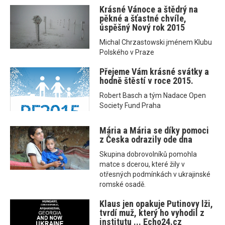
Krásné Vánoce a štědrý na
pěkné a šťastné chvíle,
úspěšný Nový rok 2015
Michal Chrzastowski jménem Klubu
Polského v Praze
Přejeme Vám krásné svátky a
hodně štěstí v roce 2015.
Robert Basch a tým Nadace Open
Society Fund Praha
Mária a Mária se díky pomoci
z Česka odrazily ode dna
Skupina dobrovolníků pomohla
matce s dcerou, které žily v
otřesných podmínkách v ukrajinské
romské osadě.
Klaus jen opakuje Putinovy lži,
tvrdí muž, který ho vyhodil z
institutu ... Echo24.cz