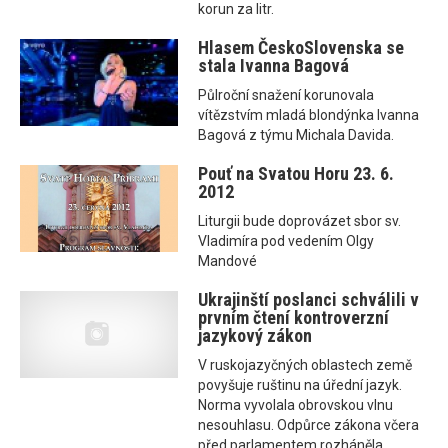
korun za litr.
Hlasem ČeskoSlovenska se
stala Ivanna Bagová
Půlroční snažení korunovala
vítězstvím mladá blondýnka Ivanna
Bagová z týmu Michala Davida.
Pouť na Svatou Horu 23. 6.
2012
Liturgii bude doprovázet sbor sv.
Vladimíra pod vedením Olgy
Mandové
Ukrajinští poslanci schválili v
prvním čtení kontroverzní
jazykový zákon
V ruskojazyčných oblastech země
povyšuje ruštinu na úřední jazyk.
Norma vyvolala obrovskou vlnu
nesouhlasu. Odpůrce zákona včera
před parlamentem rozháněla