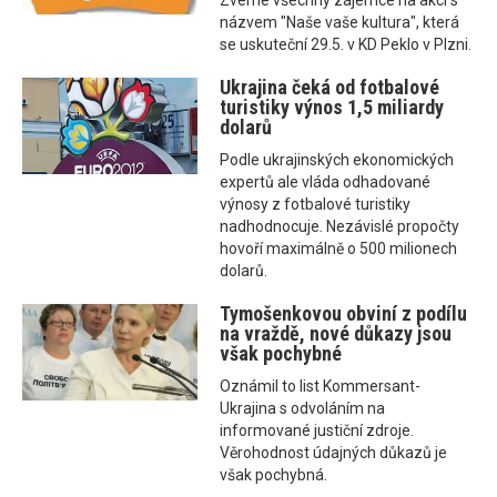
Zveme všechny zájemce na akci s
názvem "Naše vaše kultura", která
se uskuteční 29.5. v KD Peklo v Plzni.
Ukrajina čeká od fotbalové
turistiky výnos 1,5 miliardy
dolarů
Podle ukrajinských ekonomických
expertů ale vláda odhadované
výnosy z fotbalové turistiky
nadhodnocuje. Nezávislé propočty
hovoří maximálně o 500 milionech
dolarů.
Tymošenkovou obviní z podílu
na vraždě, nové důkazy jsou
však pochybné
Oznámil to list Kommersant-
Ukrajina s odvoláním na
informované justiční zdroje.
Věrohodnost údajných důkazů je
však pochybná.