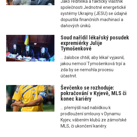
Jako ředitelka a faktický vlastník
společnosti Jednotné energetické
systémy Ukrajiny (JESU) se údajně
dopustila finančních machinací a
daňových úniků.
Soud nařídil lékařský posudek
expremiérky Julije
Tymošenkové
... žalobce chtěl, aby lékař vyjasnil,
jakou nemocí Tymošenková trpí a
zda by se nemohla procesu
účastnit.
Ševčenko se rozhoduje:
pokračování v Kyjevě, MLS či
konec kariéry
... přemýšlí nad nabídkou k
prodloužení smlouvy v Dynamu
Kyjev, vábením klubů ze zámořské
MLS, či ukončení kariéry.