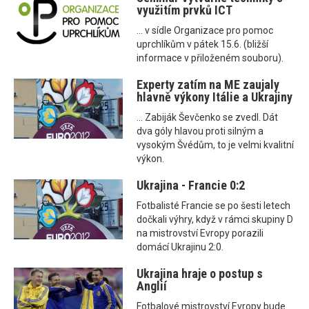
využitím prvků ICT
... v sídle Organizace pro pomoc
uprchlíkům v pátek 15.6. (bližší
informace v přiloženém souboru).
Experty zatím na ME zaujaly
hlavně výkony Itálie a Ukrajiny
... Zabiják Ševčenko se zvedl. Dát
dva góly hlavou proti silným a
vysokým Švédům, to je velmi kvalitní
výkon.
Ukrajina - Francie 0:2
Fotbalisté Francie se po šesti letech
dočkali výhry, když v rámci skupiny D
na mistrovství Evropy porazili
domácí Ukrajinu 2:0.
Ukrajina hraje o postup s
Anglií
Fotbalové mistrovství Evropy bude