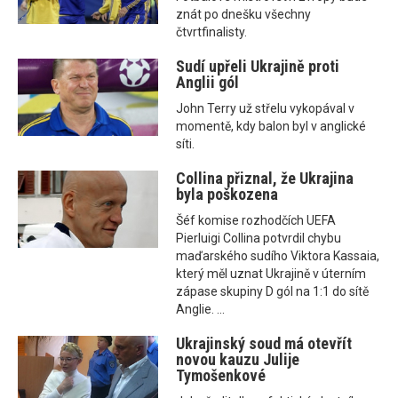
znát po dnešku všechny
čtvrtfinalisty.
Sudí upřeli Ukrajině proti
Anglii gól
John Terry už střelu vykopával v
momentě, kdy balon byl v anglické
síti.
Collina přiznal, že Ukrajina
byla poškozena
Šéf komise rozhodčích UEFA
Pierluigi Collina potvrdil chybu
maďarského sudího Viktora Kassaia,
který měl uznat Ukrajině v úterním
zápase skupiny D gól na 1:1 do sítě
Anglie. ...
Ukrajinský soud má otevřít
novou kauzu Julije
Tymošenkové