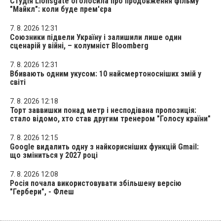
Студія Lionsgate оголосила про продовження фільму
"Майкл": коли буде прем'єра
7. 8. 2026 12:31
Союзники підвели Україну і залишили лише один
сценарій у війні, – колумніст Bloomberg
7. 8. 2026 12:31
Вбивають одним укусом: 10 найсмертоносніших змій у
світі
7. 8. 2026 12:18
Торт заввишки понад метр і несподівана пропозиція:
стало відомо, хто став другим тренером "Голосу країни"
7. 8. 2026 12:15
Google видалить одну з найкорисніших функцій Gmail:
що зміниться у 2027 році
7. 8. 2026 12:08
Росія почала використовувати збільшену версію
"Гербери", - Флеш