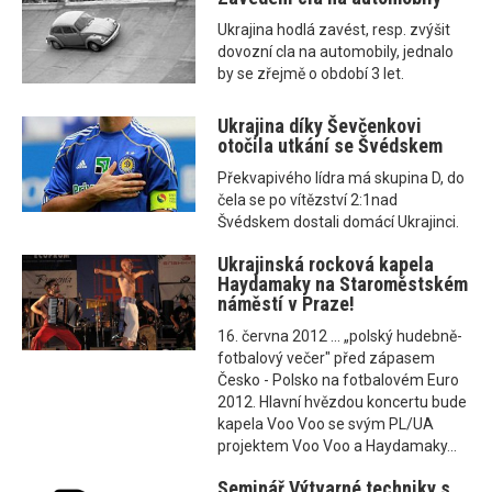
Ukrajina hodlá zavést, resp. zvýšit
dovozní cla na automobily, jednalo
by se zřejmě o období 3 let.
Ukrajina díky Ševčenkovi
otočila utkání se Švédskem
Překvapivého lídra má skupina D, do
čela se po vítězství 2:1nad
Švédskem dostali domácí Ukrajinci.
Ukrajinská rocková kapela
Haydamaky na Staroměstském
náměstí v Praze!
16. června 2012 ... „polský hudebně-
fotbalový večer" před zápasem
Česko - Polsko na fotbalovém Euro
2012. Hlavní hvězdou koncertu bude
kapela Voo Voo se svým PL/UA
projektem Voo Voo a Haydamaky...
Seminář Výtvarné techniky s