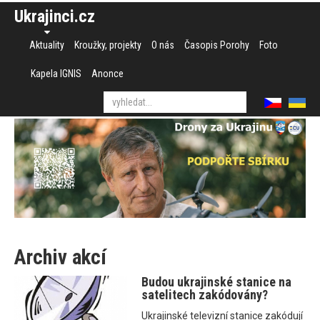
Ukrajinci.cz
Aktuality
Kroužky, projekty
O nás
Časopis Porohy
Foto
Kapela IGNIS
Anonce
Archiv akcí
Budou ukrajinské stanice na
satelitech zakódovány?
Ukrajinské televizní stanice zakódují