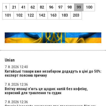
1
21
41
62
82
96
97
98
99
100
101
102
122
142
163
183
203
Unian
7. 8. 2026 12:40
Китайські товари вже незабаром додадуть в ціні до 50%:
експерт пояснив причину
7. 8. 2026 12:36
Влітку японці п'ють це щодня: напій без кофеїну,
корисний для травлення та судин
7. 8. 2026 12:36