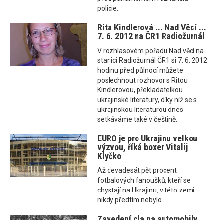
policie.
Rita Kindlerová ... Nad Věcí ...
7. 6. 2012 na ČR1 Radiožurnál
V rozhlasovém pořadu Nad věcí na
stanici Radiožurnál ČR1 si 7. 6. 2012
hodinu před půlnocí můžete
poslechnout rozhovor s Ritou
Kindlerovou, překladatelkou
ukrajinské literatury, díky níž se s
ukrajinskou literaturou dnes
setkáváme také v češtině.
EURO je pro Ukrajinu velkou
výzvou, říká boxer Vitalij
Klyčko
Až devadesát pět procent
fotbalových fanoušků, kteří se
chystají na Ukrajinu, v této zemi
nikdy předtím nebylo.
Zavedení cla na automobily