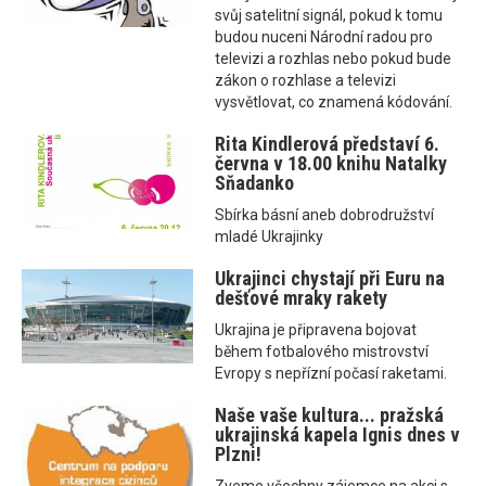
svůj satelitní signál, pokud k tomu
budou nuceni Národní radou pro
televizi a rozhlas nebo pokud bude
zákon o rozhlase a televizi
vysvětlovat, co znamená kódování.
Rita Kindlerová představí 6.
června v 18.00 knihu Natalky
Sňadanko
Sbírka básní aneb dobrodružství
mladé Ukrajinky
Ukrajinci chystají při Euru na
dešťové mraky rakety
Ukrajina je připravena bojovat
během fotbalového mistrovství
Evropy s nepřízní počasí raketami.
Naše vaše kultura... pražská
ukrajinská kapela Ignis dnes v
Plzni!