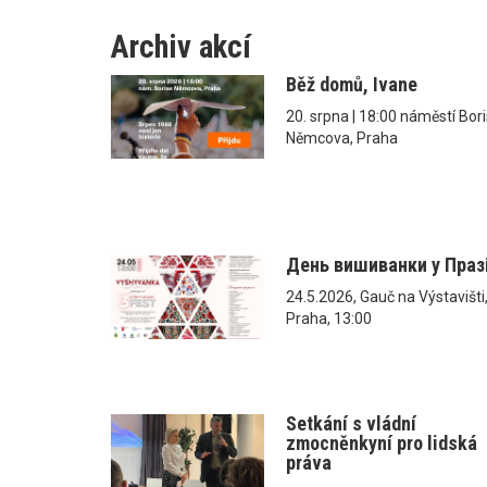
Archiv akcí
Běž domů, Ivane
20. srpna | 18:00 náměstí Bor
Němcova, Praha
День вишиванки у Праз
24.5.2026, Gauč na Výstavišti
Praha, 13:00
Setkání s vládní
zmocněnkyní pro lidská
práva