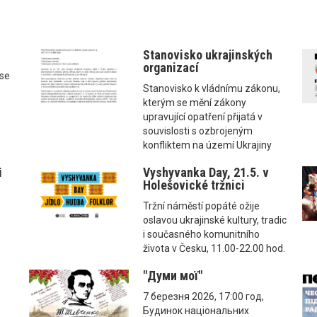
Stanovisko ukrajinských
organizací
ise
Stanovisko k vládnímu zákonu,
kterým se mění zákony
upravující opatření přijatá v
souvislosti s ozbrojeným
konfliktem na území Ukrajiny
і
Vyshyvanka Day, 21.5. v
Holešovické tržnici
,
Tržní náměstí popáté ožije
oslavou ukrajinské kultury, tradic
i současného komunitního
života v Česku, 11.00-22.00 hod.
"Думи мої"
7 березня 2026, 17:00 год,
Будинок національних