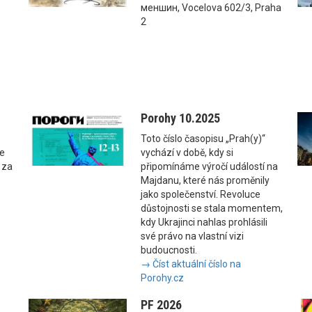
меншин, Vocelova 602/3, Praha
2
Porohy 10.2025
Toto číslo časopisu „Prah(y)“
se
vychází v době, kdy si
 za
připomínáme výročí událostí na
Majdanu, které nás proměnily
jako společenství. Revoluce
důstojnosti se stala momentem,
kdy Ukrajinci nahlas prohlásili
své právo na vlastní vizi
budoucnosti.
→ Číst aktuální číslo na
Porohy.cz
PF 2026