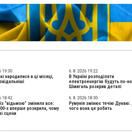
6 19:30
6. 8. 2026 19:22
кі народилися в ці місяці,
В Україні розподіляти
овідальніші
електроенергію будуть по-но
Шмигаль розкрив деталі
6 18:42
6. 8. 2026 18:30
 із "відьмою" змінила все:
Румунія змінює течію Дунаю:
000-х вперше розкрила, чому
чого вона це робить
зі сцени