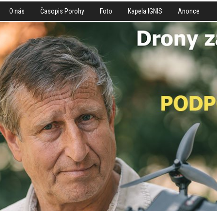
O nás
Časopis Porohy
Foto
Kapela IGNIS
Anonce