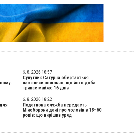
6. 8. 2026 18:57
Супутник Сатурна обертається
вому:
настільки повільно, що його доба
триває майже 16 днів
6. 8. 2026 18:22
 для
Податкова служба передасть
Міноборони дані про чоловіків 18–60
років: що вирішив уряд