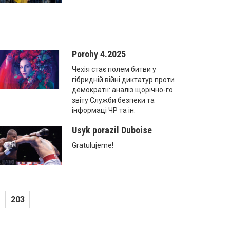
Porohy 4.2025
Чехія стає полем битви у
гібридній війні диктатур проти
демократії: аналіз щорічно-го
звіту Служби безпеки та
інформаці ЧР та ін.
Usyk porazil Duboise
Gratulujeme!
203