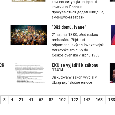
триває: ситуація на фронті
критична. Росіяни
просуваються дедалі швидше,
зменшуючи втрати.
"Běž domů, Ivane"
21. srpna, 18:00, před ruskou
ambasádu. Přijďte si
připomenout výročí invaze vojsk
Varšavské smlouvy do
Československa v srpnu 1968
 ČR
EKU se vyjádřil k zákonu
12414
Diskutovaný zákon vyvolal v
Ukrajině příslušné emoce
3
4
21
41
62
82
102
122
142
163
183