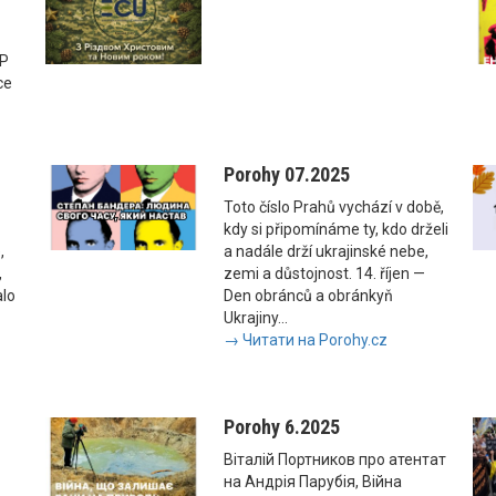
SP
ce
Porohy 07.2025
Toto číslo Prahů vychází v době,
kdy si připomínáme ty, kdo drželi
,
a nadále drží ukrajinské nebe,
,
zemi a důstojnost. 14. říjen —
alo
Den obránců a obránkyň
Ukrajiny...
→ Читати на Porohy.cz
Porohy 6.2025
Віталій Портников про атентат
на Андрія Парубія, Війна