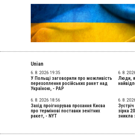
Unian
6. 8. 2026 19:35
6. 8. 202
У Польщі заговорили про можливість
Люди, я
перехоплення російських ракет над
найвідп
Україною, - PAP
6. 8. 2026 18:56
6. 8. 202
Захід проігнорував прохання Києва
Зустріч
про термінові поставки зенітних
зірка 2
ракет, - NYT
зникла 