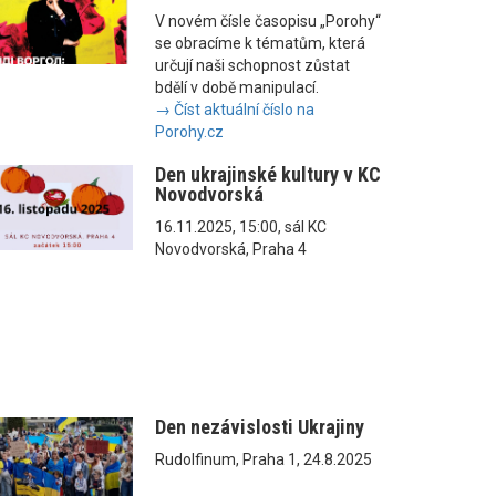
V novém čísle časopisu „Porohy“
se obracíme k tématům, která
určují naši schopnost zůstat
bdělí v době manipulací.
→ Číst aktuální číslo na
Porohy.cz
Den ukrajinské kultury v KC
Novodvorská
16.11.2025, 15:00, sál KC
Novodvorská, Praha 4
Den nezávislosti Ukrajiny
Rudolfinum, Praha 1, 24.8.2025