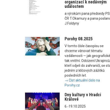
organizací k nedávným
událostem
a výrokům pana předsedy P
ČR T.Okamury a pana poslan
J.Foldyny
Porohy 08.2025
V tomto čísle časopisu se
chceme věnovat tématu
vzdálenosti — jak geografické
tak vnitřní. Odcizení Ukrajinců
kteří odjeli do zahraničí, se st
jedním z klíčových zážitků
posledních let.
→ Číst aktuální číslo na
Porohy.cz
Dny kultury v Hradci
Králové
6.-19.10.2025