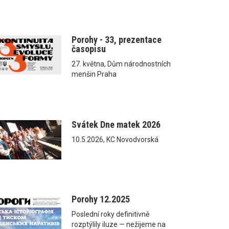
Porohy - 33, prezentace
časopisu
27. května, Dům národnostních
menšin Praha
Svátek Dne matek 2026
10.5.2026, KC Novodvorská
Porohy 12.2025
Poslední roky definitivně
rozptýlily iluze — nežijeme na