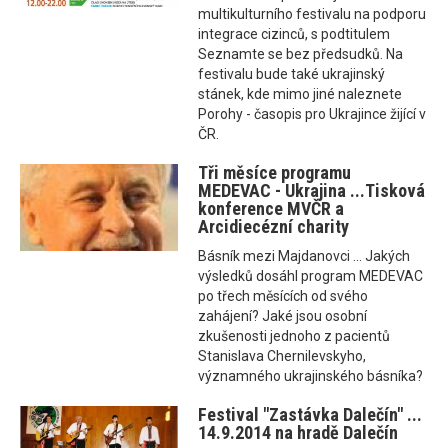
multikulturního festivalu na podporu
integrace cizinců, s podtitulem
Seznamte se bez předsudků. Na
festivalu bude také ukrajinský
stánek, kde mimo jiné naleznete
Porohy - časopis pro Ukrajince žijící v
ČR.
Tři měsíce programu
MEDEVAC - Ukrajina ...Tisková
konference MVČR a
Arcidiecézní charity
Básník mezi Majdanovci ... Jakých
výsledků dosáhl program MEDEVAC
po třech měsících od svého
zahájení? Jaké jsou osobní
zkušenosti jednoho z pacientů
Stanislava Chernilevskyho,
významného ukrajinského básníka?
Festival "Zastávka Dalečín" ...
14.9.2014 na hradě Dalečín