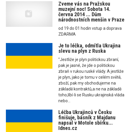
Zveme vás na Pražskou
muzejní noc! Sobota 14.
června 2014 ... Dům
národnostních menšin v Praze
od 19 do 01 hodin vstup a doprava
ZDARMA
Je to léčka, odmítla Ukrajina
slevu na plyn z Ruska
"Jestliže je plyn politickou zbraní,
pak je jasné, že jde o politickou
zbraň v rukou ruské vlády. A jestliže
je plyn, jako je tomu v celém světě,
zboží, pak my obchodujeme na
základě kontraktů,a ne na základě
toho,líbí-li se Rusku ukrajinská vláda
nebo...
Léčba Ukrajinců v Česku
finišuje, básník z Majdanu
napsal v Motole sbírku...
Idnes.cz