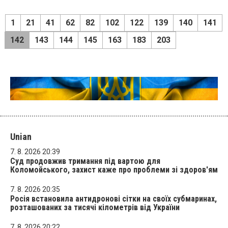
1
21
41
62
82
102
122
139
140
141
142
143
144
145
163
183
203
Unian
7. 8. 2026 20:39
Суд продовжив тримання під вартою для
Коломойського, захист каже про проблеми зі здоров'ям
7. 8. 2026 20:35
Росія встановила антидронові сітки на своїх субмаринах,
розташованих за тисячі кілометрів від України
7. 8. 2026 20:22