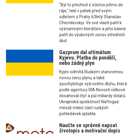
"Byl to přechod z očistce přímo do
ráje," řekl v pátek před svým
odletem z Prahy 63letý Stanislav
Chernilevskyi. Ve své vlasti patří k
významným literátům a jeho básně
patří do výukových osnov středních
škol.
Gazprom dal ultimátum
Kyjevu. Platba do pondělí,
nebo žádný plyn
Kyjev odmítá Ruskem stanovenou
novou cenu plynu a také
zpochybňuje výši svého dluhu, která
podle agentury RIA Novosti celkově
dosahoval čtyř a půl miliardy dolarů.
Ukrajinská společnost Naftogaz
minulý měsíc část ruských
pohledávek splatila.
Naučte se správně napsat
životopis a motivační dopis