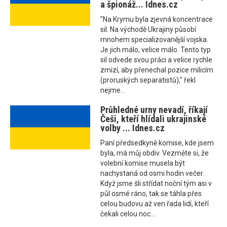
a špionáž... Idnes.cz
"Na Krymu byla zjevná koncentrace
sil. Na východě Ukrajiny působí
mnohem specializovanější vojska.
Je jich málo, velice málo. Tento typ
sil odvede svou práci a velice rychle
zmizí, aby přenechal pozice milicím
(proruských separatistů)," řekl
nejme...
Průhledné urny nevadí, říkají
Češi, kteří hlídali ukrajinské
volby ... Idnes.cz
Paní předsedkyně komise, kde jsem
byla, má můj obdiv. Vezměte si, že
volební komise musela být
nachystaná od osmi hodin večer.
Když jsme šli střídat noční tým asi v
půl osmé ráno, tak se táhla přes
celou budovu až ven řada lidí, kteří
čekali celou noc...