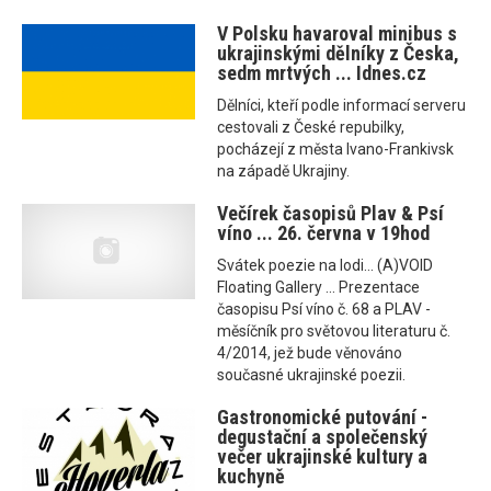
V Polsku havaroval minibus s
ukrajinskými dělníky z Česka,
sedm mrtvých ... Idnes.cz
Dělníci, kteří podle informací serveru
cestovali z České repubilky,
pocházejí z města Ivano-Frankivsk
na západě Ukrajiny.
Večírek časopisů Plav & Psí
víno ... 26. června v 19hod
Svátek poezie na lodi... (A)VOID
Floating Gallery ... Prezentace
časopisu Psí víno č. 68 a PLAV -
měsíčník pro světovou literaturu č.
4/2014, jež bude věnováno
současné ukrajinské poezii.
Gastronomické putování -
degustační a společenský
večer ukrajinské kultury a
kuchyně