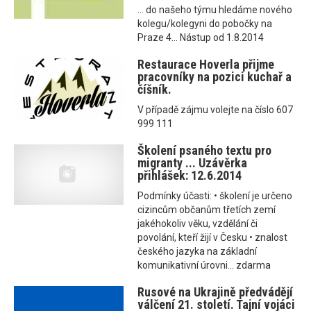
... do našeho týmu hledáme nového
kolegu/kolegyni do pobočky na
Praze 4... Nástup od 1.8.2014
Restaurace Hoverla přijme
pracovníky na pozici kuchař a
číšník.
V případě zájmu volejte na číslo 607
999 111
Školení psaného textu pro
migranty ... Uzávěrka
přihlášek: 12.6.2014
Podmínky účasti: • školení je určeno
cizincům občanům třetích zemí
jakéhokoliv věku, vzdělání či
povolání, kteří žijí v Česku • znalost
českého jazyka na základní
komunikativní úrovni... zdarma
Rusové na Ukrajině předvádějí
válčení 21. století. Tajní vojáci