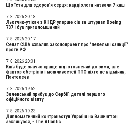
Що їсти для здоров’я серця: кардіологи назвали 7 каш
7. 8. 2026 20:18
Льотчик-утікач з КНДР уперше сів за штурвал Boeing
737 і був приголомшений
7. 8. 2026 20:17
Сенат США схвалив законопроект про "пекельні санкції"
проти РФ
7. 8. 2026 20:01
Київ буде значно краще підготовлений до зими, але
фактор обстрілів і можливостей ППО ніхто не відміняв, -
Пантелеєв
7. 8. 2026 19:52
Зеленський прибув до Сербії: деталі першого
офіційного візиту
7. 8. 2026 19:23
Дипломатичний контранаступ України на Вашингтон
захлинувся, - The Atlantic