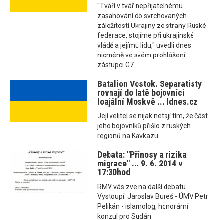
"Tváří v tvář nepřijatelnému
zasahování do svrchovaných
záležitostí Ukrajiny ze strany Ruské
federace, stojíme při ukrajinské
vládě a jejímu lidu," uvedli dnes
nicméně ve svém prohlášení
zástupci G7.
Batalion Vostok. Separatisty
rovnají do latě bojovníci
loajální Moskvě ... Idnes.cz
Její velitel se nijak netají tím, že část
jeho bojovníků přišlo z ruských
regionů na Kavkazu.
Debata: "Přínosy a rizika
migrace" ... 9. 6. 2014 v
17:30hod
RMV vás zve na další debatu...
Vystoupí: Jaroslav Bureš - ÚMV Petr
Pelikán - islamolog, honorární
konzul pro Súdán