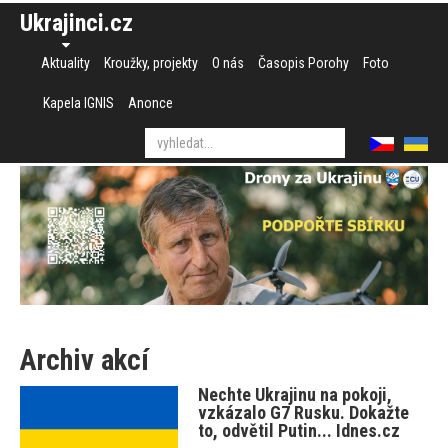
Ukrajinci.cz
Aktuality
Kroužky, projekty
O nás
Časopis Porohy
Foto
Kapela IGNIS
Anonce
Archiv akcí
Nechte Ukrajinu na pokoji,
vzkázalo G7 Rusku. Dokažte
to, odvětil Putin... Idnes.cz