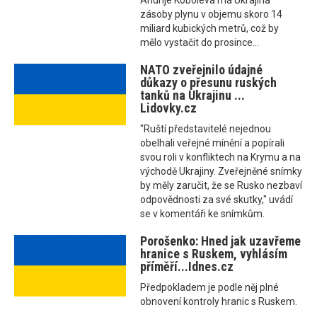
Andrije Koboleva má Ukrajina
zásoby plynu v objemu skoro 14
miliard kubických metrů, což by
mělo vystačit do prosince...
NATO zveřejnilo údajné
důkazy o přesunu ruských
tanků na Ukrajinu ...
Lidovky.cz
"Ruští představitelé nejednou
obelhali veřejné mínění a popírali
svou roli v konfliktech na Krymu a na
východě Ukrajiny. Zveřejněné snímky
by měly zaručit, že se Rusko nezbaví
odpovědnosti za své skutky," uvádí
se v komentáři ke snímkům.
Porošenko: Hned jak uzavřeme
hranice s Ruskem, vyhlásím
příměří...Idnes.cz
Předpokladem je podle něj plné
obnovení kontroly hranic s Ruskem.