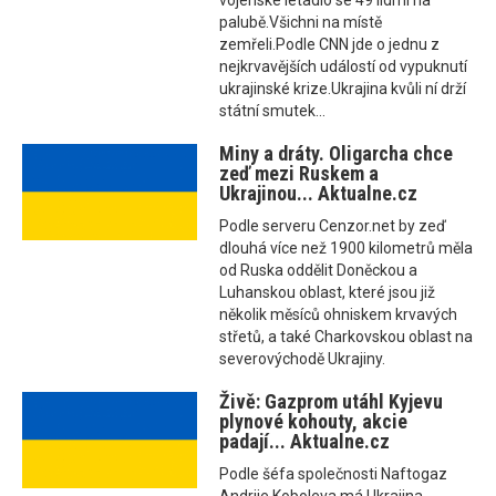
vojenské letadlo se 49 lidmi na
palubě.Všichni na místě
zemřeli.Podle CNN jde o jednu z
nejkrvavějších událostí od vypuknutí
ukrajinské krize.Ukrajina kvůli ní drží
státní smutek...
Miny a dráty. Oligarcha chce
zeď mezi Ruskem a
Ukrajinou... Aktualne.cz
Podle serveru Cenzor.net by zeď
dlouhá více než 1900 kilometrů měla
od Ruska oddělit Doněckou a
Luhanskou oblast, které jsou již
několik měsíců ohniskem krvavých
střetů, a také Charkovskou oblast na
severovýchodě Ukrajiny.
Živě: Gazprom utáhl Kyjevu
plynové kohouty, akcie
padají... Aktualne.cz
Podle šéfa společnosti Naftogaz