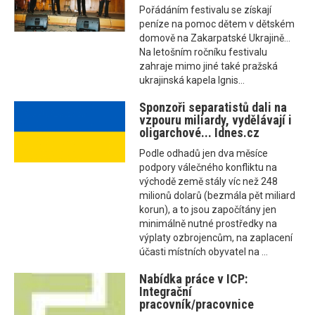
Pořádáním festivalu se získají
peníze na pomoc dětem v dětském
domově na Zakarpatské Ukrajině...
Na letošním ročníku festivalu
zahraje mimo jiné také pražská
ukrajinská kapela Ignis...
Sponzoři separatistů dali na
vzpouru miliardy, vydělávají i
oligarchové... Idnes.cz
Podle odhadů jen dva měsíce
podpory válečného konfliktu na
východě země stály víc než 248
milionů dolarů (bezmála pět miliard
korun), a to jsou započítány jen
minimálně nutné prostředky na
výplaty ozbrojencům, na zaplacení
účasti místních obyvatel na ...
Nabídka práce v ICP:
Integrační
pracovník/pracovnice