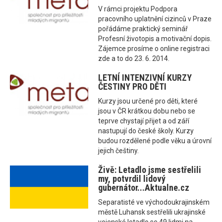
V rámci projektu Podpora
pracovního uplatnění cizinců v Praze
pořádáme praktický seminář
Profesní životopis a motivační dopis.
Zájemce prosíme o online registraci
zde a to do 23. 6. 2014.
LETNÍ INTENZIVNÍ KURZY
ČESTINY PRO DĚTI
Kurzy jsou určené pro děti, které
jsou v ČR krátkou dobu nebo se
teprve chystají přijet a od září
nastupují do české školy. Kurzy
budou rozdělené podle věku a úrovní
jejich češtiny.
Živě: Letadlo jsme sestřelili
my, potvrdil lidový
gubernátor...Aktualne.cz
Separatisté ve východoukrajinském
městě Luhansk sestřelili ukrajinské