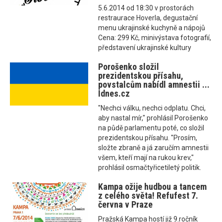
5.6.2014 od 18:30 v prostorách
restraurace Hoverla, degustační
menu ukrajinské kuchyně a nápojů
Cena: 299 Kč, minivýstava fotografií,
představení ukrajinské kultury
Porošenko složil
prezidentskou přísahu,
povstalcům nabídl amnestii ...
Idnes.cz
"Nechci válku, nechci odplatu. Chci,
aby nastal mír," prohlásil Porošenko
na půdě parlamentu poté, co složil
prezidentskou přísahu. "Prosím,
složte zbraně a já zaručím amnestii
všem, kteří mají na rukou krev,"
prohlásil osmačtyřicetiletý politik.
Kampa ožije hudbou a tancem
z celého světa! Refufest 7.
června v Praze
Pražská Kampa hostí již 9.ročník