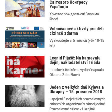
Світового Конґресу
Українців
Христос рождається! Славімо
Його!
Volnočasové aktivity pro děti
cizinců zdarma
Vyzkoušejte si 5 měsíců (věk 10-15
let)
Leonid Pljušč: Na karnevalu
dějin, nakladatelství Triáda
- doslov k českému vydání napsala
Oksana Zabužková
Jeden z velkých dnů Kyjeva a
Ukrajiny – 15. prosinec 2018
- spojení 3 největších pravoslavných
církevních organizací v rámci jediné
Pravoslavné církve v Ukrajině