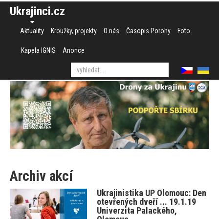
Ukrajinci.cz
Aktuality
Kroužky, projekty
O nás
Časopis Porohy
Foto
Kapela IGNIS
Anonce
Archiv akcí
Ukrajinistika UP Olomouc: Den
otevřených dveří ... 19.1.19
Univerzita Palackého,