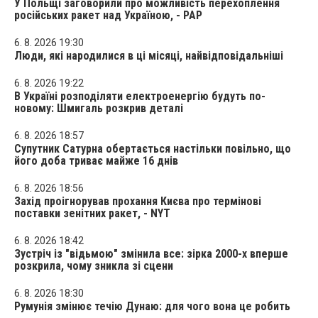
У Польщі заговорили про можливість перехоплення
російських ракет над Україною, - PAP
6. 8. 2026 19:30
Люди, які народилися в ці місяці, найвідповідальніші
6. 8. 2026 19:22
В Україні розподіляти електроенергію будуть по-
новому: Шмигаль розкрив деталі
6. 8. 2026 18:57
Супутник Сатурна обертається настільки повільно, що
його доба триває майже 16 днів
6. 8. 2026 18:56
Захід проігнорував прохання Києва про термінові
поставки зенітних ракет, - NYT
6. 8. 2026 18:42
Зустріч із "відьмою" змінила все: зірка 2000-х вперше
розкрила, чому зникла зі сцени
6. 8. 2026 18:30
Румунія змінює течію Дунаю: для чого вона це робить