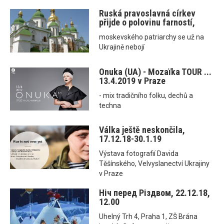
Ruská pravoslavná církev
přijde o polovinu farností,
moskevského patriarchy se už na
Ukrajině nebojí
Onuka (UA) - Mozaїka TOUR ...
13.4.2019 v Praze
- mix tradičního folku, dechů a
techna
Válka ještě neskončila,
17.12.18-30.1.19
Výstava fotografií Davida
Těšínského, Velvyslanectví Ukrajiny
v Praze
Ніч перед Різдвом, 22.12.18,
12.00
Uhelný Trh 4, Praha 1, ZŠ Brána