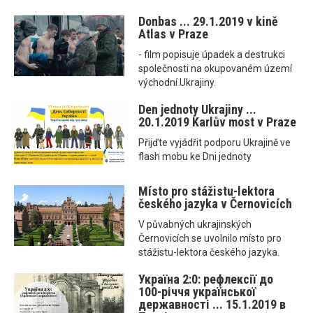
Donbas ... 29.1.2019 v kině
Atlas v Praze
- film popisuje úpadek a destrukci
společnosti na okupovaném území
východní Ukrajiny.
Den jednoty Ukrajiny ...
20.1.2019 Karlův most v Praze
Přijďte vyjádřit podporu Ukrajině ve
flash mobu ke Dni jednoty
Místo pro stážistu-lektora
českého jazyka v Černovicích
V půvabných ukrajinských
Černovicích se uvolnilo místo pro
stážistu-lektora českého jazyka.
Україна 2:0: рефлексії до
100-річчя української
державності ... 15.1.2019 в