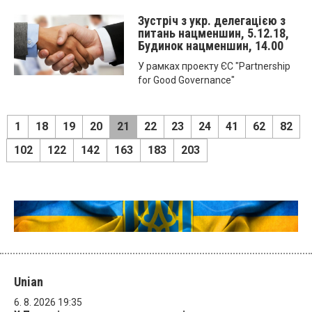
Зустріч з укр. делегацією з
питань нацменшин, 5.12.18,
Будинок нацменшин, 14.00
У рамках проекту ЄС "Partnership
for Good Governance"
1
18
19
20
21
22
23
24
41
62
82
102
122
142
163
183
203
Unian
6. 8. 2026 19:35