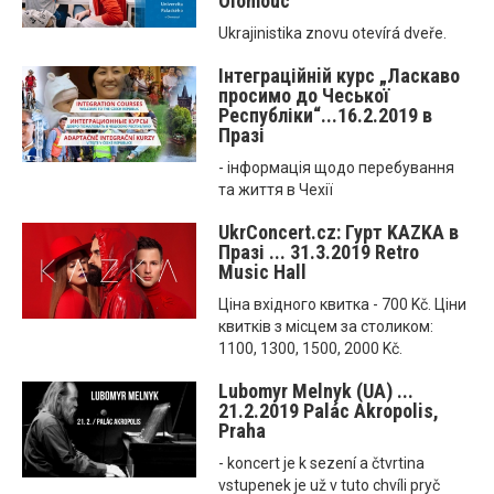
Olomouc
Ukrajinistika znovu otevírá dveře.
Інтеграційнiй курс „Ласкаво
просимо до Чеської
Республіки“...16.2.2019 в
Празі
- інформація щодо перебування
та життя в Чехії
UkrConcert.cz: Гурт KAZKA в
Празі ... 31.3.2019 Retro
Music Hall
Ціна вхідного квитка - 700 Kč. Ціни
квитків з місцем за столиком:
1100, 1300, 1500, 2000 Kč.
Lubomyr Melnyk (UA) ...
21.2.2019 Palác Akropolis,
Praha
- koncert je k sezení a čtvrtina
vstupenek je už v tuto chvíli pryč