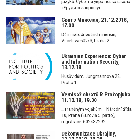
jazyků. Суботня українська школа
«Ерудит» запрошує
Свято Миколая, 21.12.2018,
17.00
Dům národnostních menšin,
Vocelova 602/3, Praha 2
Ukrainian Experience: Cyber
and Information Security,
13.12.18
Husův dům, Jungmannova 22,
Praha 1
Vernisáž obrazů R.Prokopjuka
11.12.18, 19.00
...zraněným vojákům..., Národní třída
10, Praha (Eurovia 5. patro),
registrace: 602437292
Dekomunizace Ukrajiny,