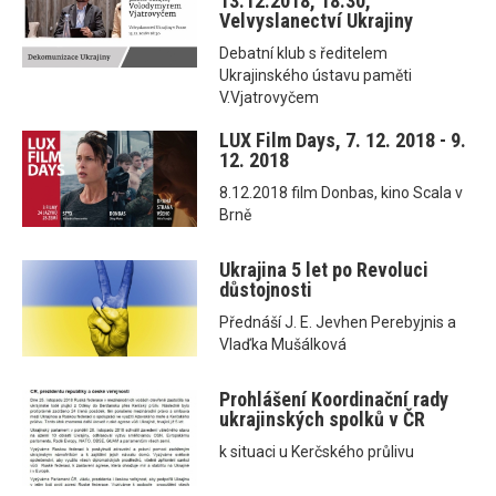
13.12.2018, 18.30,
Velvyslanectví Ukrajiny
Debatní klub s ředitelem
Ukrajinského ústavu paměti
V.Vjatrovyčem
LUX Film Days, 7. 12. 2018 - 9.
12. 2018
8.12.2018 film Donbas, kino Scala v
Brně
Ukrajina 5 let po Revoluci
důstojnosti
Přednáší J. E. Jevhen Perebyjnis a
Vlaďka Mušálková
Prohlášení Koordinační rady
ukrajinských spolků v ČR
k situaci u Kerčského průlivu