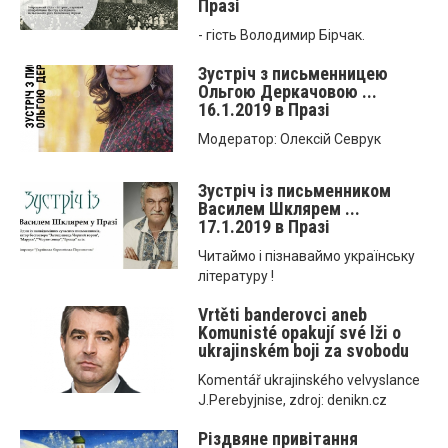
Празі
- гість Володимир Бірчак.
Зустріч з письменницею
Ольгою Деркачовою ...
16.1.2019 в Празі
Модератор: Олексій Севрук
Зустріч із письменником
Василем Шклярем ...
17.1.2019 в Празі
Читаймо і пізнаваймо українську
літературу !
Vrtěti banderovci aneb
Komunisté opakují své lži o
ukrajinském boji za svobodu
Komentář ukrajinského velvyslance
J.Perebyjnise, zdroj: denikn.cz
Різдвяне привітання