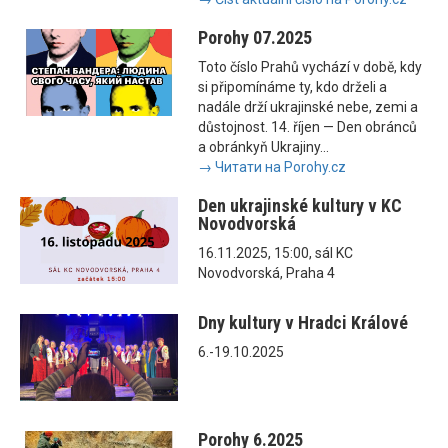
Porohy 07.2025
Toto číslo Prahů vychází v době, kdy
si připomínáme ty, kdo drželi a
nadále drží ukrajinské nebe, zemi a
důstojnost. 14. říjen — Den obránců
a obránkyň Ukrajiny...
→ Читати на Porohy.cz
Den ukrajinské kultury v KC
Novodvorská
16.11.2025, 15:00, sál KC
Novodvorská, Praha 4
Dny kultury v Hradci Králové
6.-19.10.2025
Porohy 6.2025