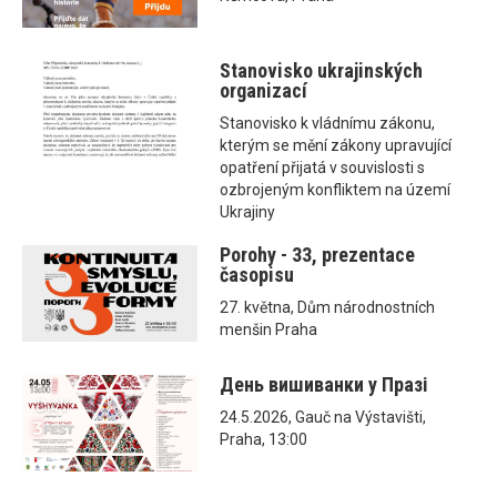
Stanovisko ukrajinských
organizací
Stanovisko k vládnímu zákonu,
kterým se mění zákony upravující
opatření přijatá v souvislosti s
ozbrojeným konfliktem na území
Ukrajiny
Porohy - 33, prezentace
časopisu
27. května, Dům národnostních
menšin Praha
День вишиванки у Празі
24.5.2026, Gauč na Výstavišti,
Praha, 13:00