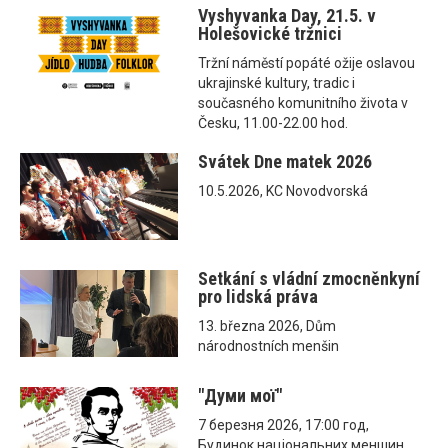
Vyshyvanka Day, 21.5. v
Holešovické tržnici
Tržní náměstí popáté ožije oslavou
ukrajinské kultury, tradic i
současného komunitního života v
Česku, 11.00-22.00 hod.
Svátek Dne matek 2026
10.5.2026, KC Novodvorská
Setkání s vládní zmocněnkyní
pro lidská práva
13. března 2026, Dům
národnostních menšin
"Думи мої"
7 березня 2026, 17:00 год,
Будинок національних меншин,