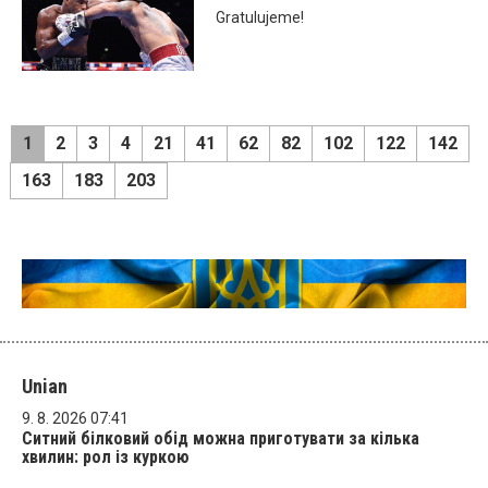
Gratulujeme!
1
2
3
4
21
41
62
82
102
122
142
163
183
203
Unian
9. 8. 2026 07:41
Ситний білковий обід можна приготувати за кілька
хвилин: рол із куркою