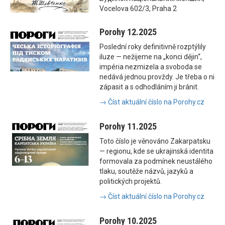
Vocelova 602/3, Praha 2
Porohy 12.2025
Poslední roky definitivně rozptýlily
iluze — nežijeme na „konci dějin“,
impéria nezmizela a svoboda se
nedává jednou provždy. Je třeba o ni
zápasit a s odhodláním ji bránit.
→ Číst aktuální číslo na Porohy.cz
Porohy 11.2025
Toto číslo je věnováno Zakarpatsku
— regionu, kde se ukrajinská identita
formovala za podmínek neustálého
tlaku, soutěže názvů, jazyků a
politických projektů.
→ Číst aktuální číslo na Porohy.cz
Porohy 10.2025