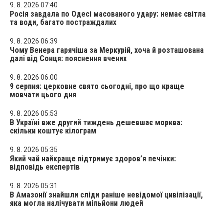
9. 8. 2026 07:40
Росія завдала по Одесі масованого удару: немає світла
та води, багато постраждалих
9. 8. 2026 06:39
Чому Венера гарячіша за Меркурій, хоча й розташована
далі від Сонця: пояснення вчених
9. 8. 2026 06:00
9 серпня: церковне свято сьогодні, про що краще
мовчати цього дня
9. 8. 2026 05:53
В Україні вже другий тиждень дешевшає морква:
скільки коштує кілограм
9. 8. 2026 05:35
Який чай найкраще підтримує здоров’я печінки:
відповідь експертів
9. 8. 2026 05:31
В Амазонії знайшли сліди раніше невідомої цивілізації,
яка могла налічувати мільйони людей