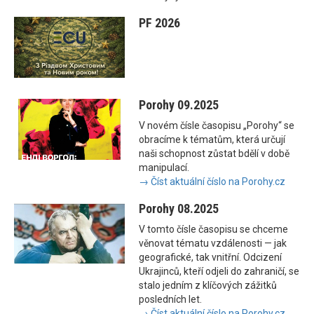
PF 2026
Porohy 09.2025
V novém čísle časopisu „Porohy“ se
obracíme k tématům, která určují
naši schopnost zůstat bdělí v době
manipulací.
→ Číst aktuální číslo na Porohy.cz
Porohy 08.2025
V tomto čísle časopisu se chceme
věnovat tématu vzdálenosti — jak
geografické, tak vnitřní. Odcizení
Ukrajinců, kteří odjeli do zahraničí, se
stalo jedním z klíčových zážitků
posledních let.
→ Číst aktuální číslo na Porohy.cz