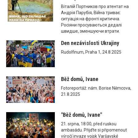
Віталій Портников про атентат на
Андрія Парубія, Війна триває:
ситуація на фронті критична.
Росіяни просуваються дедалі
швидше, зменшуючи втрати.
Den nezávislosti Ukrajiny
Rudolfinum, Praha 1, 24.8.2025
Běž domů, Ivane
Fotoreportáž: nám. Borise Němcova,
21.8.2025
"Běž domů, Ivane"
21. srpna, 18:00, před ruskou
ambasádu. Přijďte si připomenout
výročí invaze vojsk Varšavské