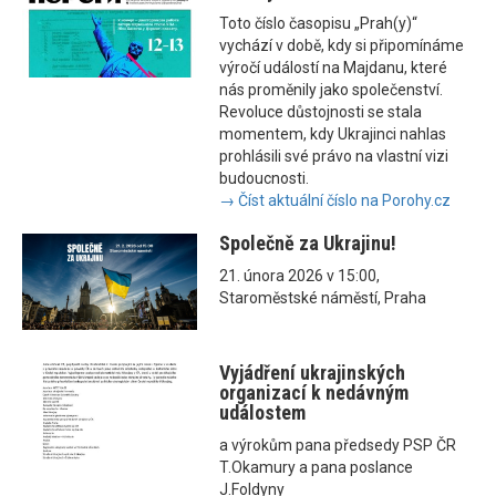
Toto číslo časopisu „Prah(y)“
vychází v době, kdy si připomínáme
výročí událostí na Majdanu, které
nás proměnily jako společenství.
Revoluce důstojnosti se stala
momentem, kdy Ukrajinci nahlas
prohlásili své právo na vlastní vizi
budoucnosti.
→ Číst aktuální číslo na Porohy.cz
Společně za Ukrajinu!
21. února 2026 v 15:00,
Staroměstské náměstí, Praha
Vyjádření ukrajinských
organizací k nedávným
událostem
a výrokům pana předsedy PSP ČR
T.Okamury a pana poslance
J.Foldyny