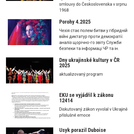
smlouvy do Československa v srpnu
1968
Porohy 4.2025
Чехія стає полем битви у гібридній
війні диктатур проти демократії:
аналіз щорічно-го звіту Служби
безпеки та інформаці ЧР та ін.
Dny ukrajinské kultury v ČR
2025
aktualizovaný program
EKU se vyjádřil k zákonu
12414
Diskutovaný zákon vyvolal v Ukrajině
příslušné emoce
Usyk porazil Duboise