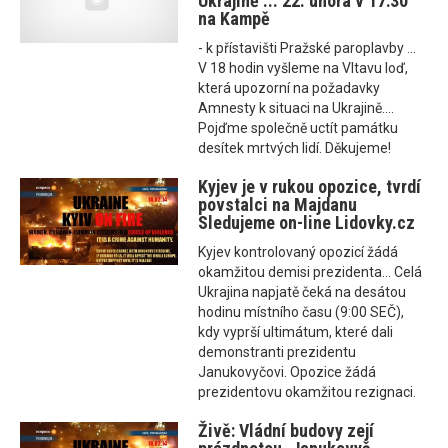
Ukrajině ... 22. února v 17:30
na Kampě
- k přístavišti Pražské paroplavby ...
V 18 hodin vyšleme na Vltavu loď,
která upozorní na požadavky
Amnesty k situaci na Ukrajině....
Pojďme společně uctít památku
desítek mrtvých lidí. Děkujeme!
Kyjev je v rukou opozice, tvrdí
povstalci na Majdanu
Sledujeme on-line Lidovky.cz
Kyjev kontrolovaný opozicí žádá
okamžitou demisi prezidenta... Celá
Ukrajina napjatě čeká na desátou
hodinu místního času (9:00 SEČ),
kdy vyprší ultimátum, které dali
demonstranti prezidentu
Janukovyčovi. Opozice žádá
prezidentovu okamžitou rezignaci.
Živě: Vládní budovy zejí