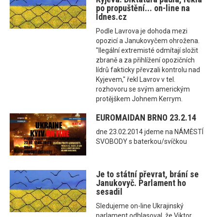
po propuštění... on-line na
Idnes.cz
Podle Lavrova je dohoda mezi
opozicí a Janukovyčem ohrožena.
"Ilegální extremisté odmítají složit
zbraně a za přihlížení opozičních
lídrů fakticky převzali kontrolu nad
Kyjevem," řekl Lavrov v tel.
rozhovoru se svým americkým
protějškem Johnem Kerrym.
EUROMAIDAN BRNO 23.2.14
dne 23.02.2014 jdeme na NÁMĚSTÍ
SVOBODY s baterkou/svíčkou
Je to státní převrat, brání se
Janukovyč. Parlament ho
sesadil
Sledujeme on-line Ukrajinský
parlament odhlasoval, že Viktor