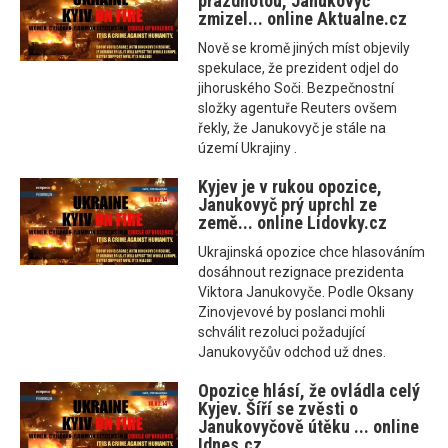
prázdnotou, Janukovyč
zmizel... online Aktualne.cz
Nově se kromě jiných míst objevily
spekulace, že prezident odjel do
jihoruského Soči. Bezpečnostní
složky agentuře Reuters ovšem
řekly, že Janukovyč je stále na
území Ukrajiny .
Kyjev je v rukou opozice,
Janukovyč prý uprchl ze
země... online Lidovky.cz
Ukrajinská opozice chce hlasováním
dosáhnout rezignace prezidenta
Viktora Janukovyče. Podle Oksany
Zinovjevové by poslanci mohli
schválit rezoluci požadující
Janukovyčův odchod už dnes.
Opozice hlásí, že ovládla celý
Kyjev. Šíří se zvěsti o
Janukovyčově útěku ... online
Idnes.cz