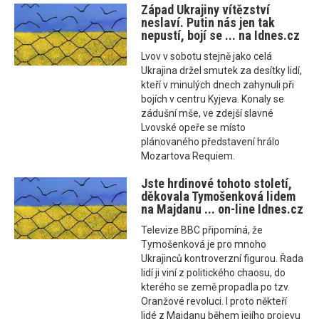
Západ Ukrajiny vítězství
neslaví. Putin nás jen tak
nepustí, bojí se ... na Idnes.cz
Lvov v sobotu stejně jako celá
Ukrajina držel smutek za desítky lidí,
kteří v minulých dnech zahynuli při
bojích v centru Kyjeva. Konaly se
zádušní mše, ve zdejší slavné
Lvovské opeře se místo
plánovaného představení hrálo
Mozartova Requiem.
Jste hrdinové tohoto století,
děkovala Tymošenková lidem
na Majdanu ... on-line Idnes.cz
Televize BBC připomíná, že
Tymošenková je pro mnoho
Ukrajinců kontroverzní figurou. Řada
lidí ji viní z politického chaosu, do
kterého se země propadla po tzv.
Oranžové revoluci. I proto někteří
lidé z Majdanu během jejího projevu