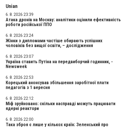
Unian
6. 8. 2026 23:39
Атака дронів на Москву: аналітики оцінили ефективність
роботи російської ППО
6. 8. 2026 23:24
Жінки з дипломами частіше обирають успішних
чоловіків без вищої освіти, – дослідження
6. 8. 2026 23:07
Україна ставить Путіна на передвиборчий годинник, -
Newsweek
6. 8. 2026 22:53
Корецький анонсував збільшення заробітної плати
педагогів з 1 вересня
6. 8. 2026 22:12
Міф зруйновано: скільки насправді можуть працювати
ядерні реактори
6. 8. 2026 22:00
Така зброя є лише у кількох країн: Зеленський про