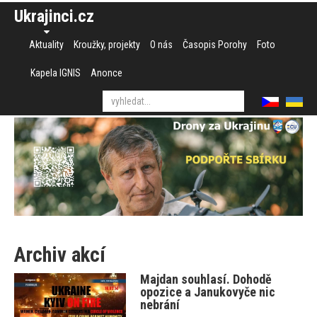
Ukrajinci.cz
Aktuality
Kroužky, projekty
O nás
Časopis Porohy
Foto
Kapela IGNIS
Anonce
Archiv akcí
Majdan souhlasí. Dohodě
opozice a Janukovyče nic
nebrání