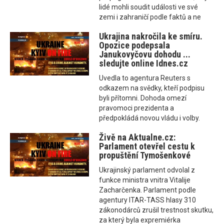
lidé mohli soudit události ve své
zemi i zahraničí podle faktů a ne
Ukrajina nakročila ke smíru.
Opozice podepsala
Janukovyčovu dohodu ...
sledujte online Idnes.cz
Uvedla to agentura Reuters s
odkazem na svědky, kteří podpisu
byli přítomni. Dohoda omezí
pravomoci prezidenta a
předpokládá novou vládu i volby.
Živě na Aktualne.cz:
Parlament otevřel cestu k
propuštění Tymošenkové
Ukrajinský parlament odvolal z
funkce ministra vnitra Vitalije
Zacharčenka. Parlament podle
agentury ITAR-TASS hlasy 310
zákonodárců zrušil trestnost skutku,
za který byla expremiérka