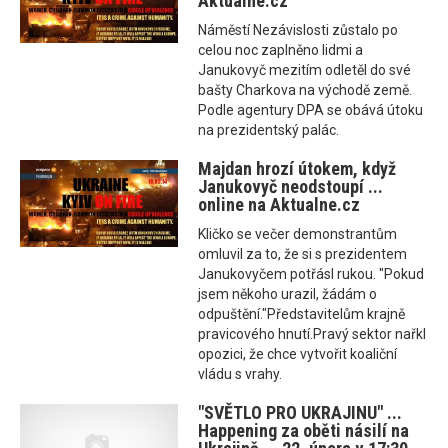
Aktualne.cz
Náměstí Nezávislosti zůstalo po
celou noc zaplněno lidmi a
Janukovyč mezitím odletěl do své
bašty Charkova na východě země.
Podle agentury DPA se obává útoku
na prezidentský palác.
Majdan hrozí útokem, když
Janukovyč neodstoupí ...
online na Aktualne.cz
Kličko se večer demonstrantům
omluvil za to, že si s prezidentem
Janukovyčem potřásl rukou. "Pokud
jsem někoho urazil, žádám o
odpuštění."Představitelům krajně
pravicového hnutí.Pravý sektor nařkl
opozici, že chce vytvořit koaliční
vládu s vrahy.
"SVĚTLO PRO UKRAJINU" ...
Happening za oběti násilí na