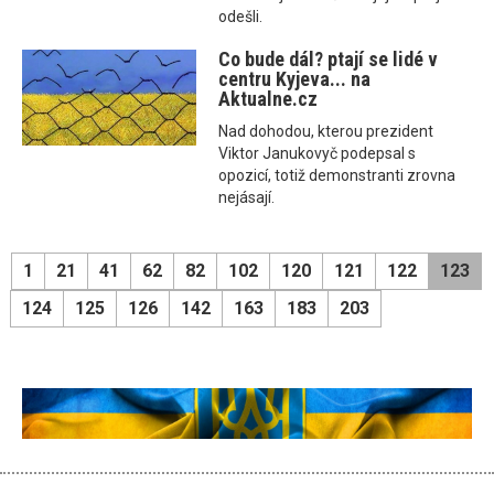
odešli.
Co bude dál? ptají se lidé v
centru Kyjeva... na
Aktualne.cz
Nad dohodou, kterou prezident
Viktor Janukovyč podepsal s
opozicí, totiž demonstranti zrovna
nejásají.
1
21
41
62
82
102
120
121
122
123
124
125
126
142
163
183
203