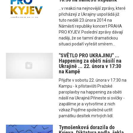
...v reakci na nejnovější zprávy, které
přicházejí z Ukrajiny uspořádá již
tuto neděli 23.února 2014 na
Náměstí republiky koncert PRAHA
PRO KYJEV. Poslední zprávy dávají
naději, že se tamní dramatickou
situaci podaří vyřešit smírem...
"SVĚTLO PRO UKRAJINU" ...
Happening za oběti násilí na
Ukrajině ... 22. února v 17:30
na Kampě
Přijďte v sobotu 22. února v 17:30 na
Kampu - k přístavišti Pražské
paroplavby na happening za oběti
násilí na Ukrajině.Přineste si svíčky -
zapálíme je a vytvoříme z nich
vzkaz.Pojďme společně uctít
památku desítek mrtvých lidí.
Tymošenková dorazila do
Kyjeva. Diktatura padla, řekla