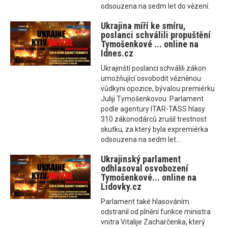
odsouzena na sedm let do vězení.
Ukrajina míří ke smíru,
poslanci schválili propuštění
Tymošenkové ... online na
Idnes.cz
Ukrajinští poslanci schválili zákon
umožňující osvobodit vězněnou
vůdkyni opozice, bývalou premiérku
Juliji Tymošenkovou. Parlament
podle agentury ITAR-TASS hlasy
310 zákonodárců zrušil trestnost
skutku, za který byla expremiérka
odsouzena na sedm let...
Ukrajinský parlament
odhlasoval osvobození
Tymošenkové... online na
Lidovky.cz
Parlament také hlasováním
odstranil od plnění funkce ministra
vnitra Vitalije Zacharčenka, který