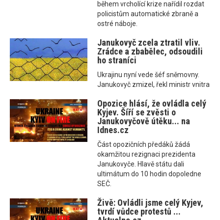
během vrcholící krize nařídil rozdat
policistům automatické zbraně a
ostré náboje.
Janukovyč zcela ztratil vliv.
Zrádce a zbabělec, odsoudili
ho straníci
Ukrajinu nyní vede šéf sněmovny.
Janukovyč zmizel, řekl ministr vnitra
Opozice hlásí, že ovládla celý
Kyjev. Šíří se zvěsti o
Janukovyčově útěku... na
Idnes.cz
Část opozičních předáků žádá
okamžitou rezignaci prezidenta
Janukovyče. Hlavě státu dali
ultimátum do 10 hodin dopoledne
SEČ.
Živě: Ovládli jsme celý Kyjev,
tvrdí vůdce protestů ...