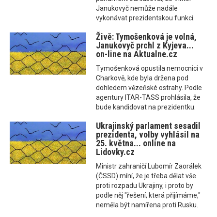
Janukovyč nemůže nadále
vykonávat prezidentskou funkci.
Živě: Tymošenková je volná,
Janukovyč prchl z Kyjeva...
on-line na Aktualne.cz
Tymošenková opustila nemocnici v
Charkově, kde byla držena pod
dohledem vězeňské ostrahy. Podle
agentury ITAR-TASS prohlásila, že
bude kandidovat na prezidentku.
Ukrajinský parlament sesadil
prezidenta, volby vyhlásil na
25. května... online na
Lidovky.cz
Ministr zahraničí Lubomír Zaorálek
(ČSSD) míní, že je třeba dělat vše
proti rozpadu Ukrajiny, i proto by
podle něj "řešení, která přijímáme,"
neměla být namířena proti Rusku.