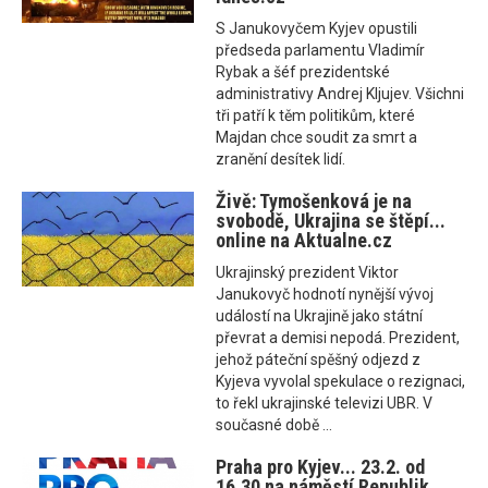
S Janukovyčem Kyjev opustili
předseda parlamentu Vladimír
Rybak a šéf prezidentské
administrativy Andrej Kljujev. Všichni
tři patří k těm politikům, které
Majdan chce soudit za smrt a
zranění desítek lidí.
Živě: Tymošenková je na
svobodě, Ukrajina se štěpí...
online na Aktualne.cz
Ukrajinský prezident Viktor
Janukovyč hodnotí nynější vývoj
událostí na Ukrajině jako státní
převrat a demisi nepodá. Prezident,
jehož páteční spěšný odjezd z
Kyjeva vyvolal spekulace o rezignaci,
to řekl ukrajinské televizi UBR. V
současné době ...
Praha pro Kyjev... 23.2. od
16.30 na náměstí Republik