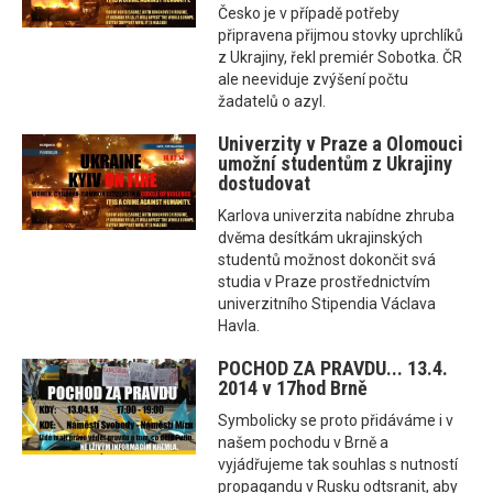
Česko je v případě potřeby
připravena přijmou stovky uprchlíků
z Ukrajiny, řekl premiér Sobotka. ČR
ale neeviduje zvýšení počtu
žadatelů o azyl.
Univerzity v Praze a Olomouci
umožní studentům z Ukrajiny
dostudovat
Karlova univerzita nabídne zhruba
dvěma desítkám ukrajinských
studentů možnost dokončit svá
studia v Praze prostřednictvím
univerzitního Stipendia Václava
Havla.
POCHOD ZA PRAVDU... 13.4.
2014 v 17hod Brně
Symbolicky se proto přidáváme i v
našem pochodu v Brně a
vyjádřujeme tak souhlas s nutností
propagandu v Rusku odtsranit, aby