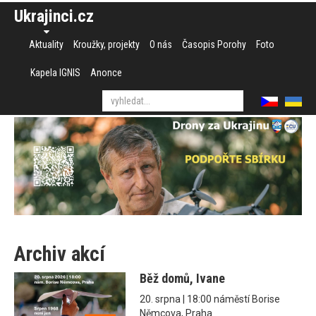
Ukrajinci.cz
Aktuality
Kroužky, projekty
O nás
Časopis Porohy
Foto
Kapela IGNIS
Anonce
Archiv akcí
Běž domů, Ivane
20. srpna | 18:00 náměstí Borise
Němcova, Praha