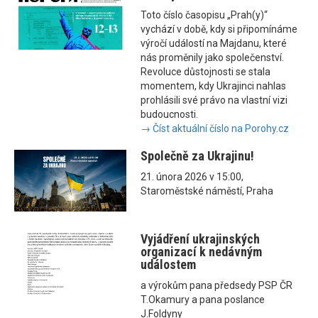
Toto číslo časopisu „Prah(y)“
vychází v době, kdy si připomínáme
výročí událostí na Majdanu, které
nás proměnily jako společenství.
Revoluce důstojnosti se stala
momentem, kdy Ukrajinci nahlas
prohlásili své právo na vlastní vizi
budoucnosti.
→ Číst aktuální číslo na Porohy.cz
Společně za Ukrajinu!
21. února 2026 v 15:00,
Staroměstské náměstí, Praha
Vyjádření ukrajinských
organizací k nedávným
událostem
a výrokům pana předsedy PSP ČR
T.Okamury a pana poslance
J.Foldyny