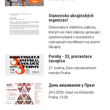
Stanovisko ukrajinských
organizací
Stanovisko k vládnímu zákonu,
kterým se mění zákony upravující
opatření přijatá v souvislosti s
ozbrojeným konfliktem na území
Ukrajiny
Porohy - 33, prezentace
časopisu
27. května, Dům národnostních
menšin Praha
День вишиванки у Празі
24.5.2026, Gauč na Výstavišti,
Praha, 13:00