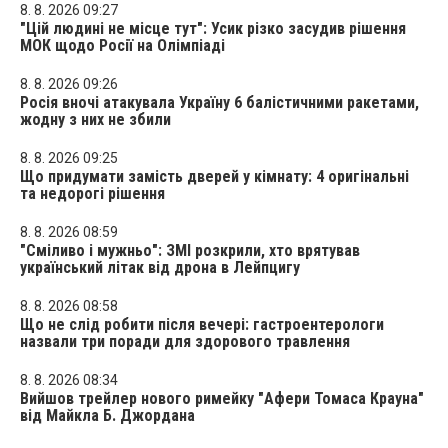
8. 8. 2026 09:27
"Цій людині не місце тут": Усик різко засудив рішення
МОК щодо Росії на Олімпіаді
8. 8. 2026 09:26
Росія вночі атакувала Україну 6 балістичними ракетами,
жодну з них не збили
8. 8. 2026 09:25
Що придумати замість дверей у кімнату: 4 оригінальні
та недорогі рішення
8. 8. 2026 08:59
"Сміливо і мужньо": ЗМІ розкрили, хто врятував
український літак від дрона в Лейпцигу
8. 8. 2026 08:58
Що не слід робити після вечері: гастроентерологи
назвали три поради для здорового травлення
8. 8. 2026 08:34
Вийшов трейлер нового римейку "Афери Томаса Крауна"
від Майкла Б. Джордана