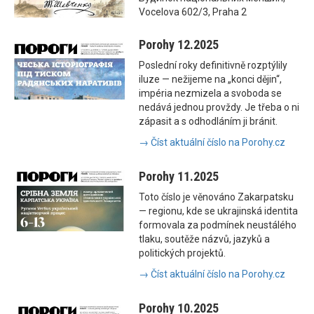
Vocelova 602/3, Praha 2
Porohy 12.2025
Poslední roky definitivně rozptýlily
iluze — nežijeme na „konci dějin“,
impéria nezmizela a svoboda se
nedává jednou provždy. Je třeba o ni
zápasit a s odhodláním ji bránit.
→ Číst aktuální číslo na Porohy.cz
Porohy 11.2025
Toto číslo je věnováno Zakarpatsku
— regionu, kde se ukrajinská identita
formovala za podmínek neustálého
tlaku, soutěže názvů, jazyků a
politických projektů.
→ Číst aktuální číslo na Porohy.cz
Porohy 10.2025