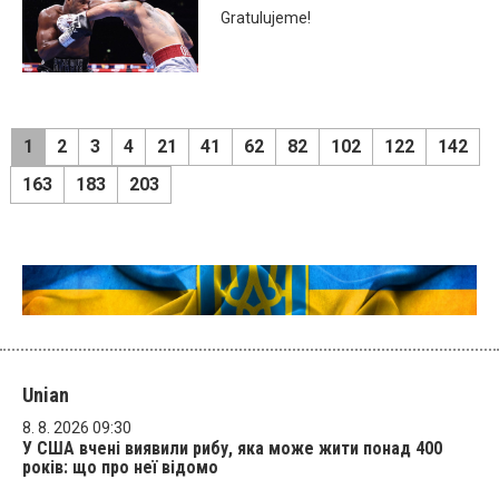
Gratulujeme!
1
2
3
4
21
41
62
82
102
122
142
163
183
203
Unian
8. 8. 2026 09:30
У США вчені виявили рибу, яка може жити понад 400
років: що про неї відомо