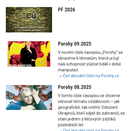
PF 2026
Porohy 09.2025
V novém čísle časopisu „Porohy“ se
obracíme k tématům, která určují
naši schopnost zůstat bdělí v době
manipulací.
→ Číst aktuální číslo na Porohy.cz
Porohy 08.2025
V tomto čísle časopisu se chceme
věnovat tématu vzdálenosti — jak
geografické, tak vnitřní. Odcizení
Ukrajinců, kteří odjeli do zahraničí, se
stalo jedním z klíčových zážitků
posledních let.
→ Číst aktuální číslo na Porohy.cz