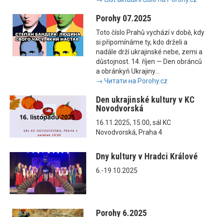
Porohy 07.2025
Toto číslo Prahů vychází v době, kdy
si připomínáme ty, kdo drželi a
nadále drží ukrajinské nebe, zemi a
důstojnost. 14. říjen — Den obránců
a obránkyň Ukrajiny...
→ Читати на Porohy.cz
Den ukrajinské kultury v KC
Novodvorská
16.11.2025, 15:00, sál KC
Novodvorská, Praha 4
Dny kultury v Hradci Králové
6.-19.10.2025
Porohy 6.2025