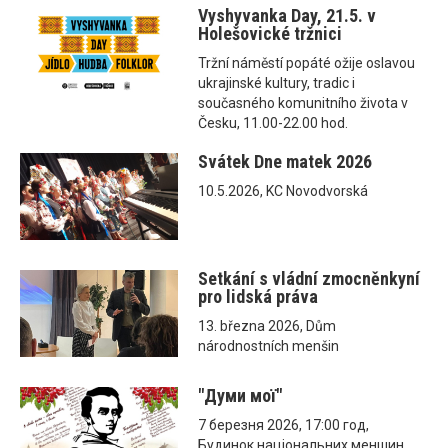
Vyshyvanka Day, 21.5. v
Holešovické tržnici
Tržní náměstí popáté ožije oslavou
ukrajinské kultury, tradic i
současného komunitního života v
Česku, 11.00-22.00 hod.
Svátek Dne matek 2026
10.5.2026, KC Novodvorská
Setkání s vládní zmocněnkyní
pro lidská práva
13. března 2026, Dům
národnostních menšin
"Думи мої"
7 березня 2026, 17:00 год,
Будинок національних меншин,