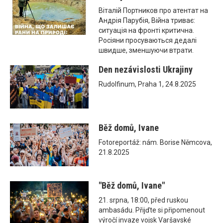
Віталій Портников про атентат на
Андрія Парубія, Війна триває:
ситуація на фронті критична.
Росіяни просуваються дедалі
швидше, зменшуючи втрати.
Den nezávislosti Ukrajiny
Rudolfinum, Praha 1, 24.8.2025
Běž domů, Ivane
Fotoreportáž: nám. Borise Němcova,
21.8.2025
"Běž domů, Ivane"
21. srpna, 18:00, před ruskou
ambasádu. Přijďte si připomenout
výročí invaze vojsk Varšavské