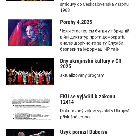
smlouvy do Československa v srpnu
1968
Porohy 4.2025
Чехія стає полем битви у гібридній
війні диктатур проти демократії:
аналіз щорічно-го звіту Служби
безпеки та інформаці ЧР та ін.
Dny ukrajinské kultury v ČR
2025
aktualizovaný program
EKU se vyjádřil k zákonu
12414
Diskutovaný zákon vyvolal v Ukrajině
příslušné emoce
Usyk porazil Duboise