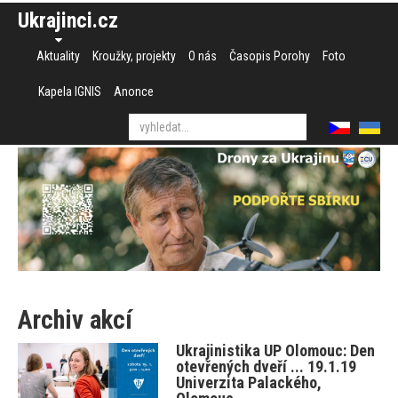
Ukrajinci.cz
Aktuality
Kroužky, projekty
O nás
Časopis Porohy
Foto
Kapela IGNIS
Anonce
Archiv akcí
Ukrajinistika UP Olomouc: Den
otevřených dveří ... 19.1.19
Univerzita Palackého,