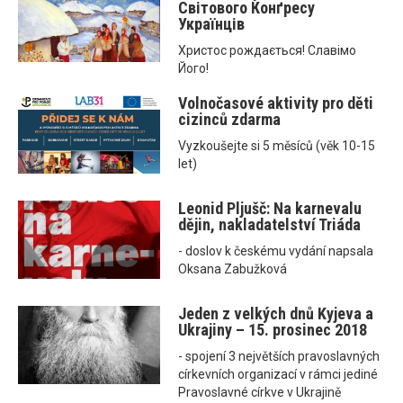
Світового Конґресу
Українців
Христос рождається! Славімо
Його!
Volnočasové aktivity pro děti
cizinců zdarma
Vyzkoušejte si 5 měsíců (věk 10-15
let)
Leonid Pljušč: Na karnevalu
dějin, nakladatelství Triáda
- doslov k českému vydání napsala
Oksana Zabužková
Jeden z velkých dnů Kyjeva a
Ukrajiny – 15. prosinec 2018
- spojení 3 největších pravoslavných
církevních organizací v rámci jediné
Pravoslavné církve v Ukrajině