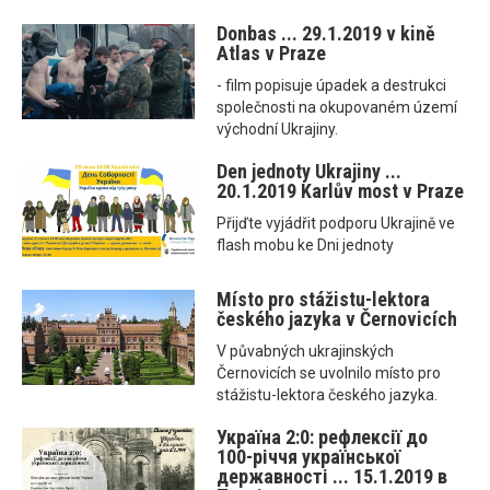
Donbas ... 29.1.2019 v kině
Atlas v Praze
- film popisuje úpadek a destrukci
společnosti na okupovaném území
východní Ukrajiny.
Den jednoty Ukrajiny ...
20.1.2019 Karlův most v Praze
Přijďte vyjádřit podporu Ukrajině ve
flash mobu ke Dni jednoty
Místo pro stážistu-lektora
českého jazyka v Černovicích
V půvabných ukrajinských
Černovicích se uvolnilo místo pro
stážistu-lektora českého jazyka.
Україна 2:0: рефлексії до
100-річчя української
державності ... 15.1.2019 в