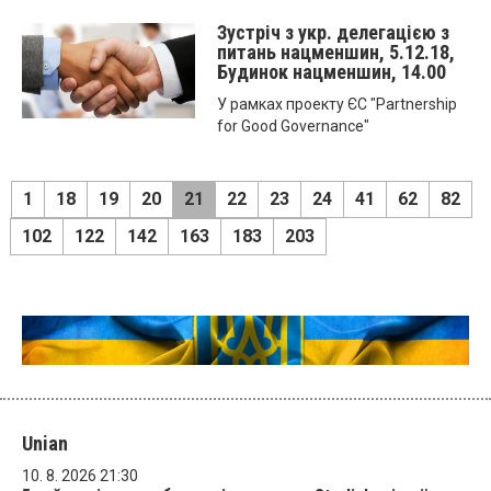
Зустріч з укр. делегацією з
питань нацменшин, 5.12.18,
Будинок нацменшин, 14.00
У рамках проекту ЄС "Partnership
for Good Governance"
1
18
19
20
21
22
23
24
41
62
82
102
122
142
163
183
203
Unian
10. 8. 2026 21:30