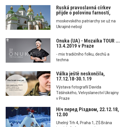
Ruská pravoslavná církev
přijde o polovinu farností,
moskevského patriarchy se už na
Ukrajině nebojí
Onuka (UA) - Mozaїka TOUR ...
13.4.2019 v Praze
- mix tradičního folku, dechů a
techna
Válka ještě neskončila,
17.12.18-30.1.19
Výstava fotografií Davida
Těšínského, Velvyslanectví Ukrajiny
v Praze
Ніч перед Різдвом, 22.12.18,
12.00
Uhelný Trh 4, Praha 1, ZŠ Brána