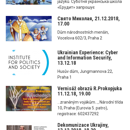
jazyků. Суботня українська школа
«Ерудит» запрошує
Свято Миколая, 21.12.2018,
17.00
Dům národnostních menšin,
Vocelova 602/3, Praha 2
Ukrainian Experience: Cyber
and Information Security,
13.12.18
Husův dům, Jungmannova 22,
Praha 1
Vernisáž obrazů R.Prokopjuka
11.12.18, 19.00
...zraněným vojákům..., Národní třída
10, Praha (Eurovia 5. patro),
registrace: 602437292
Dekomunizace Ukrajiny,