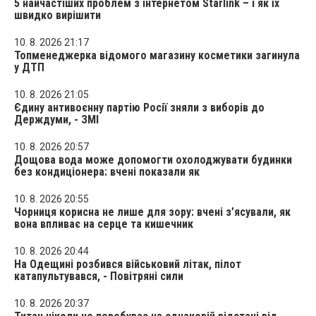
5 найчастіших проблем з інтернетом Starlink – і як їх
швидко вирішити
10. 8. 2026 21:17
Топменеджерка відомого магазину косметики загинула
у ДТП
10. 8. 2026 21:05
Єдину антивоєнну партію Росії зняли з виборів до
Держдуми, - ЗМІ
10. 8. 2026 20:57
Дощова вода може допомогти охолоджувати будинки
без кондиціонера: вчені показали як
10. 8. 2026 20:55
Чорниця корисна не лише для зору: вчені з’ясували, як
вона впливає на серце та кишечник
10. 8. 2026 20:44
На Одещині розбився військовий літак, пілот
катапультувався, - Повітряні сили
10. 8. 2026 20:37