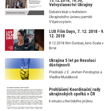
13.12.2018, 18.30,
Velvyslanectví Ukrajiny
Debatní klub s ředitelem
Ukrajinského ústavu paměti
V.Vjatrovyčem
LUX Film Days, 7. 12. 2018 - 9.
12. 2018
8.12.2018 film Donbas, kino Scala v
Brně
Ukrajina 5 let po Revoluci
důstojnosti
Přednáší J. E. Jevhen Perebyjnis a
Vlaďka Mušálková
Prohlášení Koordinační rady
ukrajinských spolků v ČR
k situaci u Kerčského průlivu