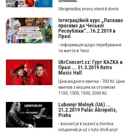
Olomouc
Ukrajinistika znovu otevírá dveře.
Інтеграційнiй курс „Ласкаво
просимо до Чеської
Республіки“...16.2.2019 в
Празі
- інформація щодо перебування
та життя в Чехії
UkrConcert.cz: Гурт KAZKA в
Празі ... 31.3.2019 Retro
Music Hall
Ціна вхідного квитка - 700 Kč. Ціни
квитків з місцем за столиком:
1100, 1300, 1500, 2000 Kč.
Lubomyr Melnyk (UA) ...
21.2.2019 Palác Akropolis,
Praha
- koncert je k sezení a čtvrtina
vstupenek je už v tuto chvíli pryč