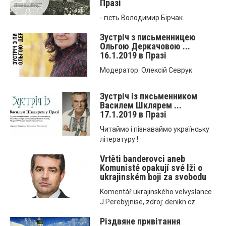
Празі
- гість Володимир Бірчак.
Зустріч з письменницею
Ольгою Деркачовою ...
16.1.2019 в Празі
Модератор: Олексій Севрук
Зустріч із письменником
Василем Шклярем ...
17.1.2019 в Празі
Читаймо і пізнаваймо українську
літературу !
Vrtěti banderovci aneb
Komunisté opakují své lži o
ukrajinském boji za svobodu
Komentář ukrajinského velvyslance
J.Perebyjnise, zdroj: denikn.cz
Різдвяне привітання