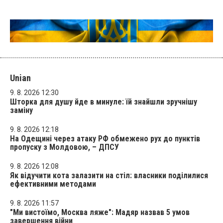
Unian
9. 8. 2026 12:30
Шторка для душу йде в минуле: їй знайшли зручнішу
заміну
9. 8. 2026 12:18
На Одещині через атаку РФ обмежено рух до пунктів
пропуску з Молдовою, – ДПСУ
9. 8. 2026 12:08
Як відучити кота залазити на стіл: власники поділилися
ефективними методами
9. 8. 2026 11:57
"Ми вистоїмо, Москва ляже": Мадяр назвав 5 умов
завершення війни