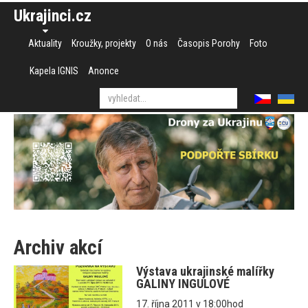
Ukrajinci.cz
Aktuality
Kroužky, projekty
O nás
Časopis Porohy
Foto
Kapela IGNIS
Anonce
Archiv akcí
Výstava ukrajinské malířky
GALINY INGULOVÉ
17. října 2011 v 18:00hod