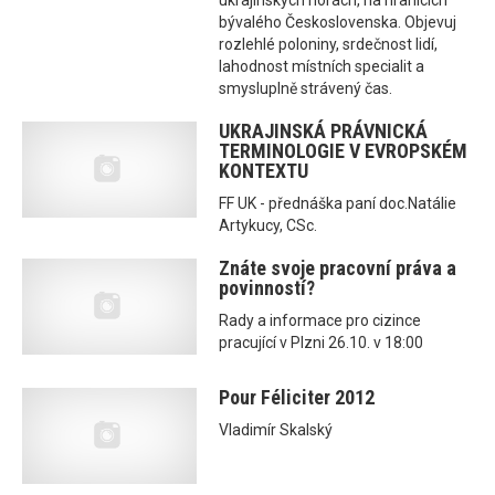
ukrajinských horách, na hranicích
bývalého Československa. Objevuj
rozlehlé poloniny, srdečnost lidí,
lahodnost místních specialit a
smysluplně strávený čas.
UKRAJINSKÁ PRÁVNICKÁ
TERMINOLOGIE V EVROPSKÉM
KONTEXTU
FF UK - přednáška paní doc.Natálie
Artykucy, CSc.
Znáte svoje pracovní práva a
povinností?
Rady a informace pro cizince
pracující v Plzni 26.10. v 18:00
Pour Féliciter 2012
Vladimír Skalský