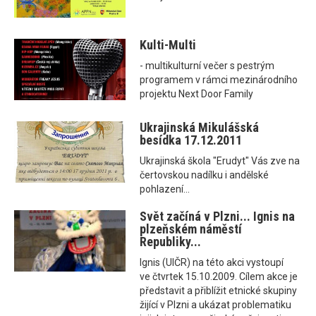
Kulti-Multi
- multikulturní večer s pestrým
programem v rámci mezinárodního
projektu Next Door Family
Ukrajinská Mikulášská
besídka 17.12.2011
Ukrajinská škola "Erudyt" Vás zve na
čertovskou nadílku i andělské
pohlazení...
Svět začíná v Plzni... Ignis na
plzeňském náměstí
Republiky...
Ignis (UIČR) na této akci vystoupí
ve čtvrtek 15.10.2009. Cílem akce je
představit a přiblížit etnické skupiny
žijící v Plzni a ukázat problematiku