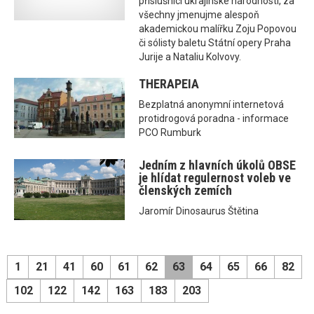
příslušníci ukrajinské národnosti, za
všechny jmenujme alespoň
akademickou malířku Zoju Popovou
či sólisty baletu Státní opery Praha
Jurije a Nataliu Kolvovy.
THERAPEIA
Bezplatná anonymní internetová
protidrogová poradna - informace
PCO Rumburk
Jedním z hlavních úkolů OBSE
je hlídat regulernost voleb ve
členských zemích
Jaromír Dinosaurus Štětina
1
21
41
60
61
62
63
64
65
66
82
102
122
142
163
183
203