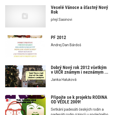
Veselé Vánoce a šťastný Nový
Rok
přejí Sasinovi
PF 2012
Andrej Dan Bárdoš
Dobrý Nový rok 2012 všetkým
v UIČR známym i neznámym ...
Janka Haluková
Připojte se k projektu RODINA
OD VEDLE 2009!
Setkání padesáti českých rodin a
padesáti rodin cizinců u společného