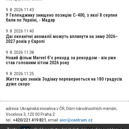
9. 8. 2026 11:43
У Геленджику знищено позицію С-400, з якої 8 серпня
били по Україні, - Мадяр
9. 8. 2026 11:40
Дві океанічні аномалії можуть вплинути на зиму 2026–
2027 років у Європі
9. 8. 2026 11:38
Новий фільм Marvel б’є рекорд за рекордом - він уже
став головним хітом 2026 року
9. 8. 2026 11:25
Життя цих знаків Зодіаку перевернеться на 180 градусів
дуже скоро
adresa: Ukrajinská iniciativa v ČR, Dům národnostních menšin,
Vocelova 3, 120 00 Praha 2
tel.:
+420/221 419 821
, email:
uicr@centrum.cz