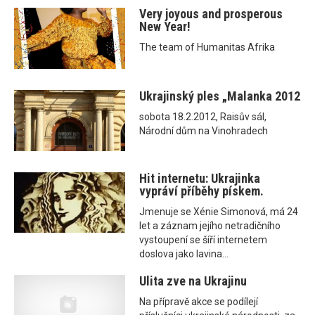
Very joyous and prosperous
New Year!
The team of Humanitas Afrika
Ukrajinský ples „Malanka 2012
sobota 18.2.2012, Raisův sál,
Národní dům na Vinohradech
Hit internetu: Ukrajinka
vypráví příběhy pískem.
Jmenuje se Xénie Simonová, má 24
let a záznam jejího netradičního
vystoupení se šíří internetem
doslova jako lavina...
Ulita zve na Ukrajinu
Na přípravě akce se podílejí