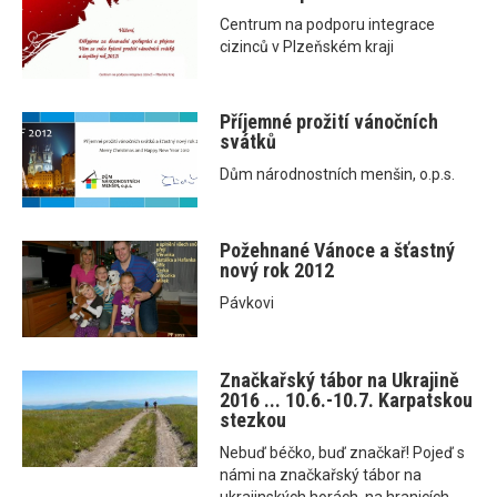
Centrum na podporu integrace
cizinců v Plzeňském kraji
Příjemné prožití vánočních
svátků
Dům národnostních menšin, o.p.s.
Požehnané Vánoce a šťastný
nový rok 2012
Pávkovi
Značkařský tábor na Ukrajině
2016 ... 10.6.-10.7. Karpatskou
stezkou
Nebuď béčko, buď značkař! Pojeď s
námi na značkařský tábor na