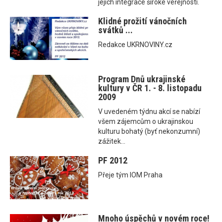
jejich integrace široké veřejnosti.
Klidné prožití vánočních
svátků ...
Redakce UKRNOVINY.cz
Program Dnů ukrajinské
kultury v ČR 1. - 8. listopadu
2009
V uvedeném týdnu akcí se nabízí
všem zájemcům o ukrajinskou
kulturu bohatý (byť nekonzumní)
zážitek...
PF 2012
Přeje tým IOM Praha
Mnoho úspěchů v novém roce!