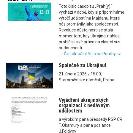
Toto číslo časopisu „Prah(y)“
vychází v době, kdy si připomínáme
výročí událostí na Majdanu, které
nás proměnily jako společenství.
Revoluce důstojnosti se stala
momentem, kdy Ukrajinci nahlas
prohlásili své právo na vlastní vizi
budoucnosti.
→ Číst aktuální číslo na Porohy.cz
Společně za Ukrajinu!
21. února 2026 v 15:00,
Staroměstské náměstí, Praha
Vyjádření ukrajinských
organizací k nedávným
událostem
a výrokům pana předsedy PSP ČR
T.Okamury a pana poslance
J.Foldyny