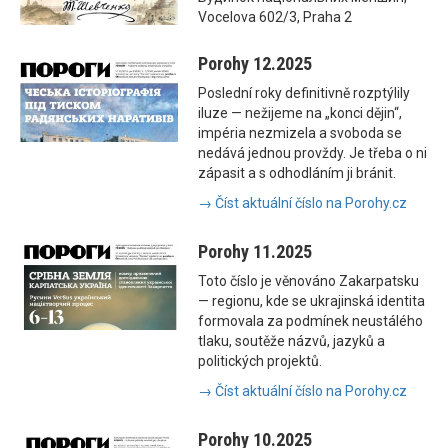
Vocelova 602/3, Praha 2
Porohy 12.2025
Poslední roky definitivně rozptýlily
iluze — nežijeme na „konci dějin“,
impéria nezmizela a svoboda se
nedává jednou provždy. Je třeba o ni
zápasit a s odhodláním ji bránit.
→ Číst aktuální číslo na Porohy.cz
Porohy 11.2025
Toto číslo je věnováno Zakarpatsku
— regionu, kde se ukrajinská identita
formovala za podmínek neustálého
tlaku, soutěže názvů, jazyků a
politických projektů.
→ Číst aktuální číslo na Porohy.cz
Porohy 10.2025