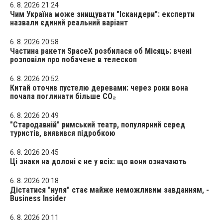
6. 8. 2026 21:24
Чим Україна може знищувати "Іскандери": експерти
назвали єдиний реальний варіант
6. 8. 2026 20:58
Частина ракети SpaceX розбилася об Місяць: вчені
розповіли про побачене в телескоп
6. 8. 2026 20:52
Китай оточив пустелю деревами: через роки вона
почала поглинати більше CO₂
6. 8. 2026 20:49
"Стародавній" римський театр, популярний серед
туристів, виявився підробкою
6. 8. 2026 20:45
Ці знаки на долоні є не у всіх: що вони означають
6. 8. 2026 20:18
Дістатися "нуля" стає майже неможливим завданням, -
Business Insider
6. 8. 2026 20:11