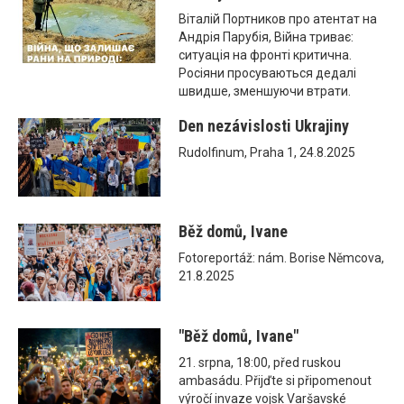
Віталій Портников про атентат на
Андрія Парубія, Війна триває:
ситуація на фронті критична.
Росіяни просуваються дедалі
швидше, зменшуючи втрати.
Den nezávislosti Ukrajiny
Rudolfinum, Praha 1, 24.8.2025
Běž domů, Ivane
Fotoreportáž: nám. Borise Němcova,
21.8.2025
"Běž domů, Ivane"
21. srpna, 18:00, před ruskou
ambasádu. Přijďte si připomenout
výročí invaze vojsk Varšavské