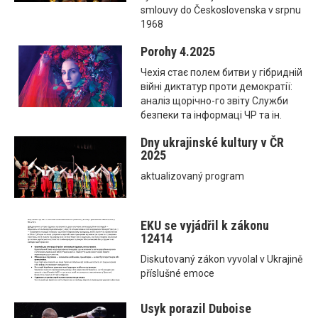
smlouvy do Československa v srpnu
1968
Porohy 4.2025
Чехія стає полем битви у гібридній
війні диктатур проти демократії:
аналіз щорічно-го звіту Служби
безпеки та інформаці ЧР та ін.
Dny ukrajinské kultury v ČR
2025
aktualizovaný program
EKU se vyjádřil k zákonu
12414
Diskutovaný zákon vyvolal v Ukrajině
příslušné emoce
Usyk porazil Duboise