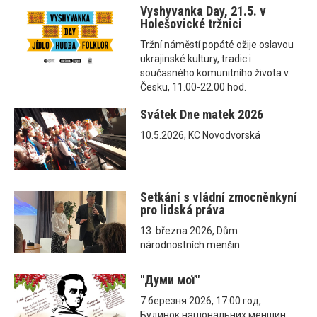
Vyshyvanka Day, 21.5. v
Holešovické tržnici
Tržní náměstí popáté ožije oslavou
ukrajinské kultury, tradic i
současného komunitního života v
Česku, 11.00-22.00 hod.
Svátek Dne matek 2026
10.5.2026, KC Novodvorská
Setkání s vládní zmocněnkyní
pro lidská práva
13. března 2026, Dům
národnostních menšin
"Думи мої"
7 березня 2026, 17:00 год,
Будинок національних меншин,