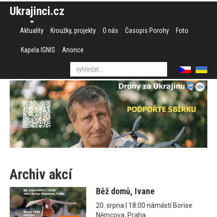
Ukrajinci.cz
Aktuality
Kroužky, projekty
O nás
Časopis Porohy
Foto
Kapela IGNIS
Anonce
Archiv akcí
Běž domů, Ivane
20. srpna | 18:00 náměstí Borise
Němcova, Praha