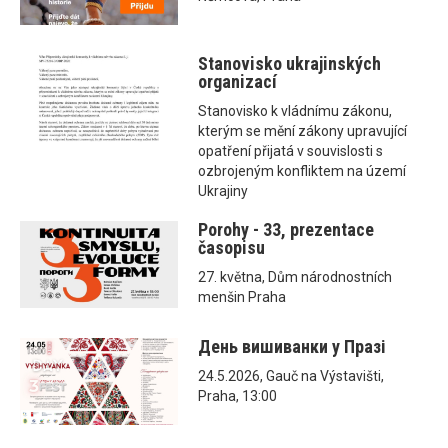
Stanovisko ukrajinských
organizací
Stanovisko k vládnímu zákonu,
kterým se mění zákony upravující
opatření přijatá v souvislosti s
ozbrojeným konfliktem na území
Ukrajiny
Porohy - 33, prezentace
časopisu
27. května, Dům národnostních
menšin Praha
День вишиванки у Празі
24.5.2026, Gauč na Výstavišti,
Praha, 13:00