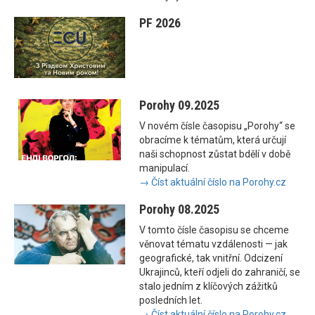
PF 2026
Porohy 09.2025
V novém čísle časopisu „Porohy“ se
obracíme k tématům, která určují
naši schopnost zůstat bdělí v době
manipulací.
→ Číst aktuální číslo na Porohy.cz
Porohy 08.2025
V tomto čísle časopisu se chceme
věnovat tématu vzdálenosti — jak
geografické, tak vnitřní. Odcizení
Ukrajinců, kteří odjeli do zahraničí, se
stalo jedním z klíčových zážitků
posledních let.
→ Číst aktuální číslo na Porohy.cz