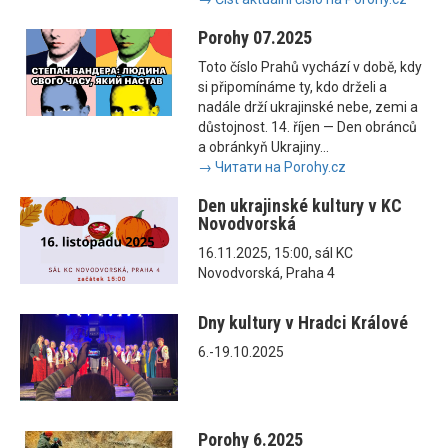
Porohy 07.2025
Toto číslo Prahů vychází v době, kdy
si připomínáme ty, kdo drželi a
nadále drží ukrajinské nebe, zemi a
důstojnost. 14. říjen — Den obránců
a obránkyň Ukrajiny...
→ Читати на Porohy.cz
Den ukrajinské kultury v KC
Novodvorská
16.11.2025, 15:00, sál KC
Novodvorská, Praha 4
Dny kultury v Hradci Králové
6.-19.10.2025
Porohy 6.2025