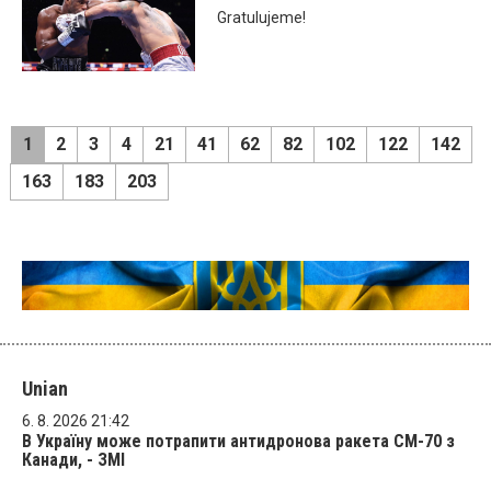
Gratulujeme!
1
2
3
4
21
41
62
82
102
122
142
163
183
203
Unian
6. 8. 2026 21:42
В Україну може потрапити антидронова ракета CM-70 з
Канади, - ЗМІ