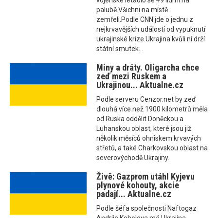
vojenské letadlo se 49 lidmi na
palubě.Všichni na místě
zemřeli.Podle CNN jde o jednu z
nejkrvavějších událostí od vypuknutí
ukrajinské krize.Ukrajina kvůli ní drží
státní smutek...
Miny a dráty. Oligarcha chce
zeď mezi Ruskem a
Ukrajinou... Aktualne.cz
Podle serveru Cenzor.net by zeď
dlouhá více než 1900 kilometrů měla
od Ruska oddělit Doněckou a
Luhanskou oblast, které jsou již
několik měsíců ohniskem krvavých
střetů, a také Charkovskou oblast na
severovýchodě Ukrajiny.
Živě: Gazprom utáhl Kyjevu
plynové kohouty, akcie
padají... Aktualne.cz
Podle šéfa společnosti Naftogaz