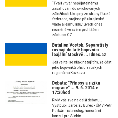
"Tváří v tvář nepřijatelnému
zasahování do svrchovaných
záležitostí Ukrajiny ze strany Ruské
federace, stojíme při ukrajinské
vládě a jejímu lidu," uvedli dnes
nicméně ve svém prohlášení
zástupci G7.
Batalion Vostok. Separatisty
rovnají do latě bojovníci
loajální Moskvě ... Idnes.cz
Její velitel se nijak netají tím, že část
jeho bojovníků přišlo z ruských
regionů na Kavkazu.
Debata: "Přínosy a rizika
migrace" ... 9. 6. 2014 v
17:30hod
RMV vás zve na další debatu...
Vystoupí: Jaroslav Bureš - ÚMV Petr
Pelikán - islamolog, honorární
konzul pro Súdán