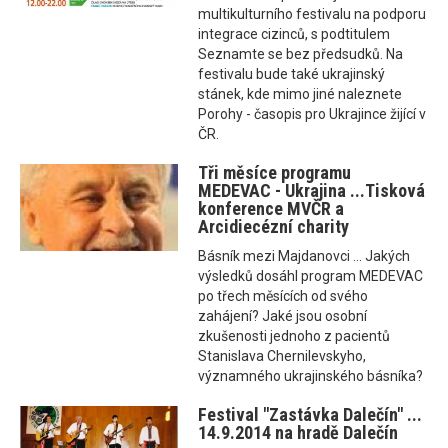
multikulturního festivalu na podporu
integrace cizinců, s podtitulem
Seznamte se bez předsudků. Na
festivalu bude také ukrajinský
stánek, kde mimo jiné naleznete
Porohy - časopis pro Ukrajince žijící v
ČR.
Tři měsíce programu
MEDEVAC - Ukrajina ...Tisková
konference MVČR a
Arcidiecézní charity
Básník mezi Majdanovci ... Jakých
výsledků dosáhl program MEDEVAC
po třech měsících od svého
zahájení? Jaké jsou osobní
zkušenosti jednoho z pacientů
Stanislava Chernilevskyho,
významného ukrajinského básníka?
Festival "Zastávka Dalečín" ...
14.9.2014 na hradě Dalečín