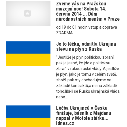
Zveme vás na Pražskou
muzejní noc! Sobota 14.
června 2014 ... Dům
národnostních menšin v Praze
od 19 do 01 hodin vstup a doprava
ZDARMA
Je to léčka, odmítla Ukrajina
slevu na plyn z Ruska
"Jestliže je plyn politickou zbraní,
pak je jasné, že jde o politickou
zbraň v rukou ruské vlády. A jestliže
je plyn, jako je tomu v celém světě,
zboží, pak my obchodujeme na
základě kontraktů,a ne na základě
toho,líbí-li se Rusku ukrajinská vláda
nebo...
Léčba Ukrajinců v Česku
finišuje, básník z Majdanu
napsal v Motole sbírku...
Idnes.cz