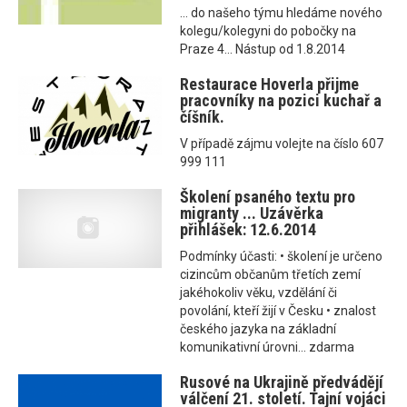
... do našeho týmu hledáme nového
kolegu/kolegyni do pobočky na
Praze 4... Nástup od 1.8.2014
Restaurace Hoverla přijme
pracovníky na pozici kuchař a
číšník.
V případě zájmu volejte na číslo 607
999 111
Školení psaného textu pro
migranty ... Uzávěrka
přihlášek: 12.6.2014
Podmínky účasti: • školení je určeno
cizincům občanům třetích zemí
jakéhokoliv věku, vzdělání či
povolání, kteří žijí v Česku • znalost
českého jazyka na základní
komunikativní úrovni... zdarma
Rusové na Ukrajině předvádějí
válčení 21. století. Tajní vojáci