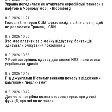
Україна погодилася не атакувати неросійські танкери з
нафтою в Чорному морі, - Bloomberg
8. 8. 2026 11:21
Головний генерал США шукає вихід з війни в Ірані, щоб
не розлютити Трампа, - CNN
8. 8. 2026 10:56
Хто має платити за сімейну відпустку: британців
здивували очікування покоління Z
8. 8. 2026 10:55
У Росії загорілись одразу два великі НПЗ після атаки
українських дронів
8. 8. 2026 10:49
Під джунглями В'єтнаму виявили печеру з рідкісними
кам'яними "перлинами"
8. 8. 2026 10:42
Для чого потрібна кожна сторона терки: про деякі
функції, про які ви не знали