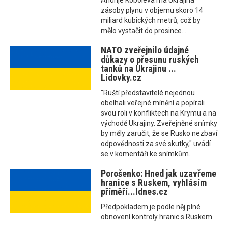
Andrije Koboleva má Ukrajina
zásoby plynu v objemu skoro 14
miliard kubických metrů, což by
mělo vystačit do prosince...
NATO zveřejnilo údajné
důkazy o přesunu ruských
tanků na Ukrajinu ...
Lidovky.cz
"Ruští představitelé nejednou
obelhali veřejné mínění a popírali
svou roli v konfliktech na Krymu a na
východě Ukrajiny. Zveřejněné snímky
by měly zaručit, že se Rusko nezbaví
odpovědnosti za své skutky," uvádí
se v komentáři ke snímkům.
Porošenko: Hned jak uzavřeme
hranice s Ruskem, vyhlásím
příměří...Idnes.cz
Předpokladem je podle něj plné
obnovení kontroly hranic s Ruskem.