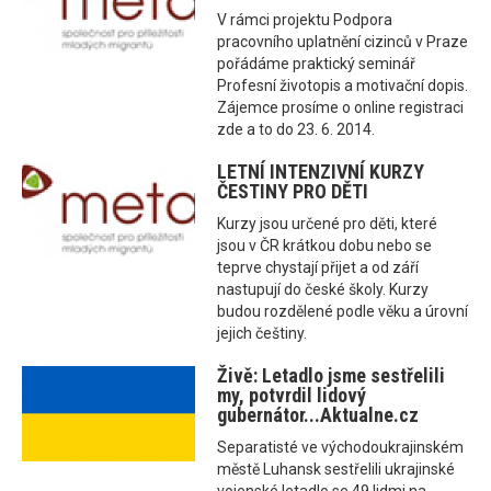
V rámci projektu Podpora
pracovního uplatnění cizinců v Praze
pořádáme praktický seminář
Profesní životopis a motivační dopis.
Zájemce prosíme o online registraci
zde a to do 23. 6. 2014.
LETNÍ INTENZIVNÍ KURZY
ČESTINY PRO DĚTI
Kurzy jsou určené pro děti, které
jsou v ČR krátkou dobu nebo se
teprve chystají přijet a od září
nastupují do české školy. Kurzy
budou rozdělené podle věku a úrovní
jejich češtiny.
Živě: Letadlo jsme sestřelili
my, potvrdil lidový
gubernátor...Aktualne.cz
Separatisté ve východoukrajinském
městě Luhansk sestřelili ukrajinské