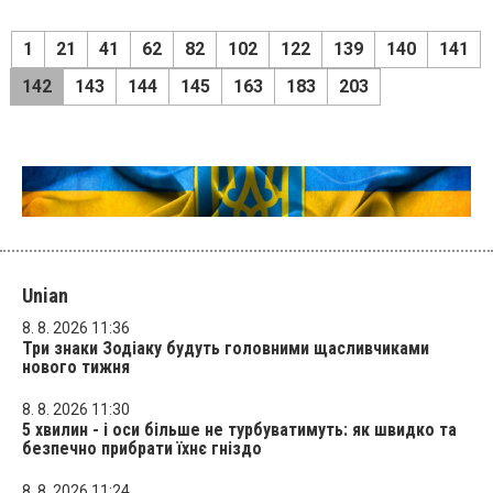
1
21
41
62
82
102
122
139
140
141
142
143
144
145
163
183
203
Unian
8. 8. 2026 11:36
Три знаки Зодіаку будуть головними щасливчиками
нового тижня
8. 8. 2026 11:30
5 хвилин - і оси більше не турбуватимуть: як швидко та
безпечно прибрати їхнє гніздо
8. 8. 2026 11:24