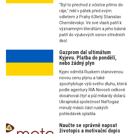
"Byl to přechod z očistce přímo do
ráje," řekl v pátek před svým
odletem z Prahy 63letý Stanislav
Chernilevskyi. Ve své vlasti patří k
významným literátům a jeho básně
patří do výukových osnov středních
škol.
Gazprom dal ultimátum
Kyjevu. Platba do pondělí,
nebo žádný plyn
Kyjev odmítá Ruskem stanovenou
novou cenu plynu a také
zpochybňuje výši svého dluhu, která
podle agentury RIA Novosti celkově
dosahoval čtyř a půl miliardy dolarů.
Ukrajinská společnost Naftogaz
minulý měsíc část ruských
pohledávek splatila.
Naučte se správně napsat
životopis a motivační dopis