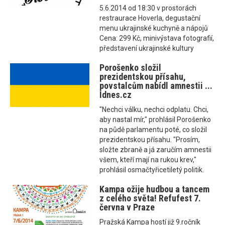
5.6.2014 od 18:30 v prostorách
restraurace Hoverla, degustační
menu ukrajinské kuchyně a nápojů
Cena: 299 Kč, minivýstava fotografií,
představení ukrajinské kultury
Porošenko složil
prezidentskou přísahu,
povstalcům nabídl amnestii ...
Idnes.cz
"Nechci válku, nechci odplatu. Chci,
aby nastal mír," prohlásil Porošenko
na půdě parlamentu poté, co složil
prezidentskou přísahu. "Prosím,
složte zbraně a já zaručím amnestii
všem, kteří mají na rukou krev,"
prohlásil osmačtyřicetiletý politik.
Kampa ožije hudbou a tancem
z celého světa! Refufest 7.
června v Praze
Pražská Kampa hostí již 9.ročník