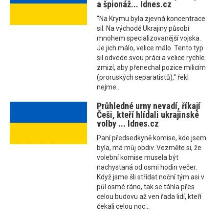
a špionáž... Idnes.cz
"Na Krymu byla zjevná koncentrace
sil. Na východě Ukrajiny působí
mnohem specializovanější vojska.
Je jich málo, velice málo. Tento typ
sil odvede svou práci a velice rychle
zmizí, aby přenechal pozice milicím
(proruských separatistů)," řekl
nejme...
Průhledné urny nevadí, říkají
Češi, kteří hlídali ukrajinské
volby ... Idnes.cz
Paní předsedkyně komise, kde jsem
byla, má můj obdiv. Vezměte si, že
volební komise musela být
nachystaná od osmi hodin večer.
Když jsme šli střídat noční tým asi v
půl osmé ráno, tak se táhla přes
celou budovu až ven řada lidí, kteří
čekali celou noc...