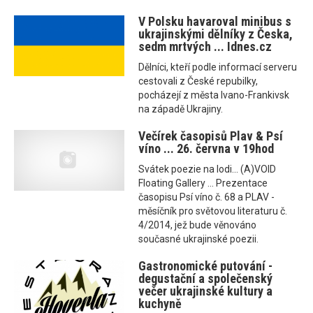
V Polsku havaroval minibus s
ukrajinskými dělníky z Česka,
sedm mrtvých ... Idnes.cz
Dělníci, kteří podle informací serveru
cestovali z České repubilky,
pocházejí z města Ivano-Frankivsk
na západě Ukrajiny.
Večírek časopisů Plav & Psí
víno ... 26. června v 19hod
Svátek poezie na lodi... (A)VOID
Floating Gallery ... Prezentace
časopisu Psí víno č. 68 a PLAV -
měsíčník pro světovou literaturu č.
4/2014, jež bude věnováno
současné ukrajinské poezii.
Gastronomické putování -
degustační a společenský
večer ukrajinské kultury a
kuchyně