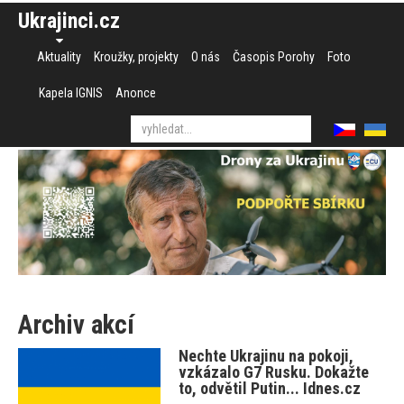
Ukrajinci.cz
Aktuality
Kroužky, projekty
O nás
Časopis Porohy
Foto
Kapela IGNIS
Anonce
Archiv akcí
Nechte Ukrajinu na pokoji,
vzkázalo G7 Rusku. Dokažte
to, odvětil Putin... Idnes.cz