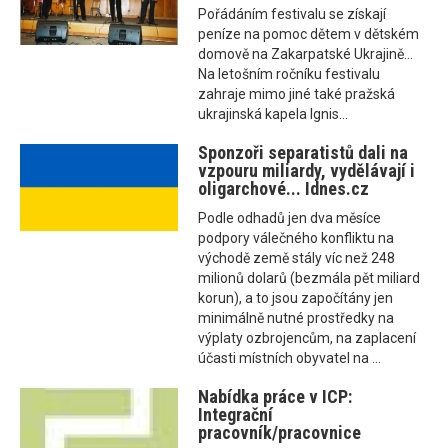
Pořádáním festivalu se získají
peníze na pomoc dětem v dětském
domově na Zakarpatské Ukrajině...
Na letošním ročníku festivalu
zahraje mimo jiné také pražská
ukrajinská kapela Ignis...
Sponzoři separatistů dali na
vzpouru miliardy, vydělávají i
oligarchové... Idnes.cz
Podle odhadů jen dva měsíce
podpory válečného konfliktu na
východě země stály víc než 248
milionů dolarů (bezmála pět miliard
korun), a to jsou započítány jen
minimálně nutné prostředky na
výplaty ozbrojencům, na zaplacení
účasti místních obyvatel na ...
Nabídka práce v ICP:
Integrační
pracovník/pracovnice