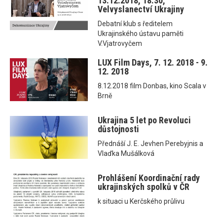
13.12.2018, 18.30,
Velvyslanectví Ukrajiny
Debatní klub s ředitelem
Ukrajinského ústavu paměti
V.Vjatrovyčem
LUX Film Days, 7. 12. 2018 - 9.
12. 2018
8.12.2018 film Donbas, kino Scala v
Brně
Ukrajina 5 let po Revoluci
důstojnosti
Přednáší J. E. Jevhen Perebyjnis a
Vlaďka Mušálková
Prohlášení Koordinační rady
ukrajinských spolků v ČR
k situaci u Kerčského průlivu