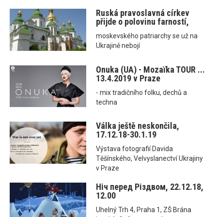
Ruská pravoslavná církev
přijde o polovinu farností,
moskevského patriarchy se už na
Ukrajině nebojí
Onuka (UA) - Mozaїka TOUR ...
13.4.2019 v Praze
- mix tradičního folku, dechů a
techna
Válka ještě neskončila,
17.12.18-30.1.19
Výstava fotografií Davida
Těšínského, Velvyslanectví Ukrajiny
v Praze
Ніч перед Різдвом, 22.12.18,
12.00
Uhelný Trh 4, Praha 1, ZŠ Brána