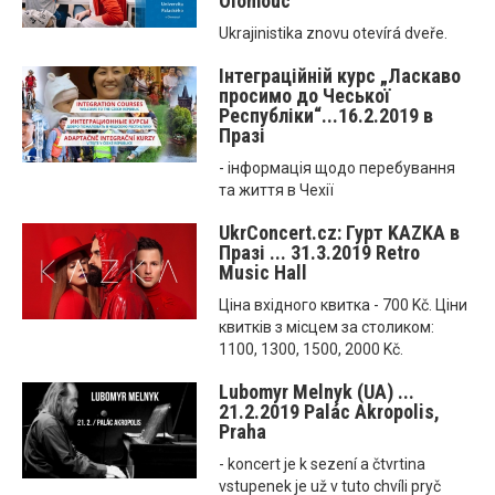
Olomouc
Ukrajinistika znovu otevírá dveře.
Інтеграційнiй курс „Ласкаво
просимо до Чеської
Республіки“...16.2.2019 в
Празі
- інформація щодо перебування
та життя в Чехії
UkrConcert.cz: Гурт KAZKA в
Празі ... 31.3.2019 Retro
Music Hall
Ціна вхідного квитка - 700 Kč. Ціни
квитків з місцем за столиком:
1100, 1300, 1500, 2000 Kč.
Lubomyr Melnyk (UA) ...
21.2.2019 Palác Akropolis,
Praha
- koncert je k sezení a čtvrtina
vstupenek je už v tuto chvíli pryč