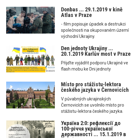
Donbas ... 29.1.2019 v kině
Atlas v Praze
- film popisuje úpadek a destrukci
společnosti na okupovaném území
východní Ukrajiny.
Den jednoty Ukrajiny ...
20.1.2019 Karlův most v Praze
Přijďte vyjádřit podporu Ukrajině ve
flash mobu ke Dni jednoty
Místo pro stážistu-lektora
českého jazyka v Černovicích
V půvabných ukrajinských
Černovicích se uvolnilo místo pro
stážistu-lektora českého jazyka.
Україна 2:0: рефлексії до
100-річчя української
державності ... 15.1.2019 в