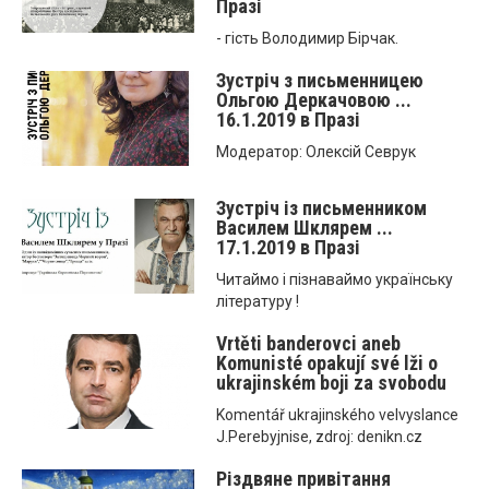
Празі
- гість Володимир Бірчак.
Зустріч з письменницею
Ольгою Деркачовою ...
16.1.2019 в Празі
Модератор: Олексій Севрук
Зустріч із письменником
Василем Шклярем ...
17.1.2019 в Празі
Читаймо і пізнаваймо українську
літературу !
Vrtěti banderovci aneb
Komunisté opakují své lži o
ukrajinském boji za svobodu
Komentář ukrajinského velvyslance
J.Perebyjnise, zdroj: denikn.cz
Різдвяне привітання