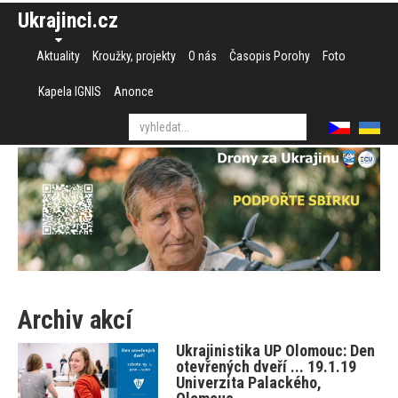
Ukrajinci.cz
Aktuality
Kroužky, projekty
O nás
Časopis Porohy
Foto
Kapela IGNIS
Anonce
Archiv akcí
Ukrajinistika UP Olomouc: Den
otevřených dveří ... 19.1.19
Univerzita Palackého,