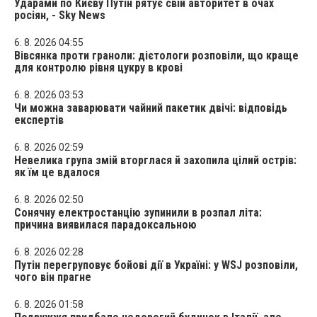
Ударами по Києву Путін рятує свій авторитет в очах
росіян, - Sky News
6. 8. 2026 04:55
Вівсянка проти граноли: дієтологи розповіли, що краще
для контролю рівня цукру в крові
6. 8. 2026 03:53
Чи можна заварювати чайний пакетик двічі: відповідь
експертів
6. 8. 2026 02:59
Невелика група змій вторглася й захопила цілий острів:
як їм це вдалося
6. 8. 2026 02:50
Сонячну електростанцію зупинили в розпал літа:
причина виявилася парадоксальною
6. 8. 2026 02:28
Путін перегруповує бойові дії в Україні: у WSJ розповіли,
чого він прагне
6. 8. 2026 01:58