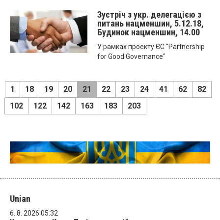
Зустріч з укр. делегацією з
питань нацменшин, 5.12.18,
Будинок нацменшин, 14.00
У рамках проекту ЄС "Partnership
for Good Governance"
1
18
19
20
21
22
23
24
41
62
82
102
122
142
163
183
203
Unian
6. 8. 2026 05:32