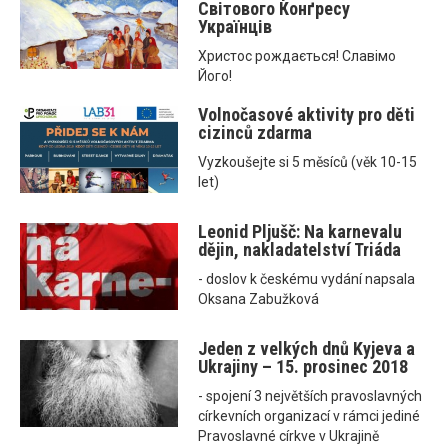
Світового Конґресу
Українців
Христос рождається! Славімо
Його!
Volnočasové aktivity pro děti
cizinců zdarma
Vyzkoušejte si 5 měsíců (věk 10-15
let)
Leonid Pljušč: Na karnevalu
dějin, nakladatelství Triáda
- doslov k českému vydání napsala
Oksana Zabužková
Jeden z velkých dnů Kyjeva a
Ukrajiny – 15. prosinec 2018
- spojení 3 největších pravoslavných
církevních organizací v rámci jediné
Pravoslavné církve v Ukrajině