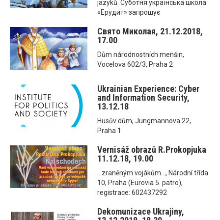
jazyků. Суботня українська школа
«Ерудит» запрошує
Свято Миколая, 21.12.2018,
17.00
Dům národnostních menšin,
Vocelova 602/3, Praha 2
Ukrainian Experience: Cyber
and Information Security,
13.12.18
Husův dům, Jungmannova 22,
Praha 1
Vernisáž obrazů R.Prokopjuka
11.12.18, 19.00
...zraněným vojákům..., Národní třída
10, Praha (Eurovia 5. patro),
registrace: 602437292
Dekomunizace Ukrajiny,