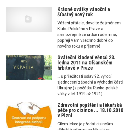
Krásné svátky vánoční a
šťastný nový rok
Vážení přátele, dovolte že jménem
Klubu Polského v Praze a
samozřejmě ze srdce i ode mne,
popřeji Vám všechno dobré do
nového roku a příjemné
Sváteční kladení věnců 23.
ledna 2011 na Olšanském
hřbitově v Praze
... u příležitosti oslav 92. výročí
sjednocení západní a východní části
Ukrajiny (z počátku Rusko-polské
války z let 1919 až 1921)...
Zdravotní pojištění a lékařská
péče pro cizince ... 18.10.2010
v Plzni
Cílem lekce je předat cizincům
důležité informace týkající se