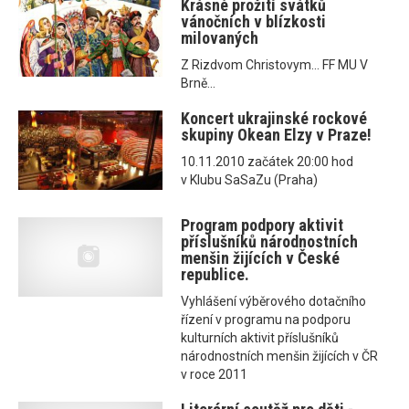
Krásné prožití svátků
vánočních v blízkosti
milovaných
Z Rizdvom Christovym... FF MU V
Brně...
Koncert ukrajinské rockové
skupiny Okean Elzy v Praze!
10.11.2010 začátek 20:00 hod
v Klubu SaSaZu (Praha)
Program podpory aktivit
příslušníků národnostních
menšin žijících v České
republice.
Vyhlášení výběrového dotačního
řízení v programu na podporu
kulturních aktivit příslušníků
národnostních menšin žijících v ČR
v roce 2011