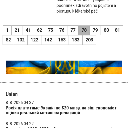
podmínek zdravotního pojištění a
přístupu k lékařské péči.
1
21
41
62
75
76
77
78
79
80
81
82
102
122
142
163
183
203
Unian
8. 8. 2026 04:37
Росія платитиме Україні по $20 млрд на рік: економіст
оцінив реальний механізм репарацій
8. 8. 2026 04:22