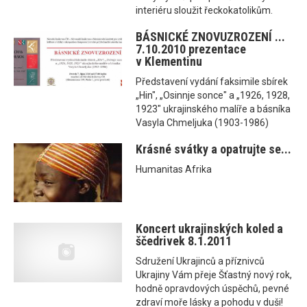
interiéru sloužit řeckokatolikům.
BÁSNICKÉ ZNOVUZROZENÍ ...
7.10.2010 prezentace
v Klementinu
Představení vydání faksimile sbírek
„Hin", „Osinnje sonce" a „1926, 1928,
1923" ukrajinského malíře a básníka
Vasyla Chmeljuka (1903-1986)
Krásné svátky a opatrujte se...
Humanitas Afrika
Koncert ukrajinských koled a
ščedrivek 8.1.2011
Sdružení Ukrajinců a příznivců
Ukrajiny Vám přeje Šťastný nový rok,
hodně opravdových úspěchů, pevné
zdraví moře lásky a pohodu v duši!