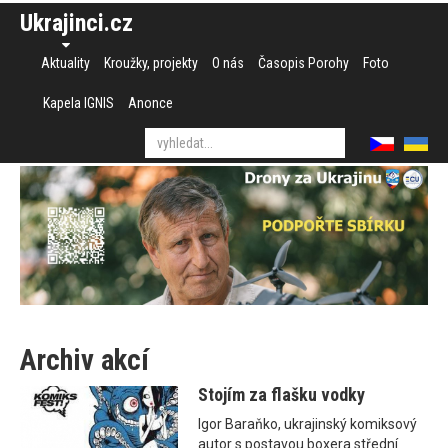
Ukrajinci.cz
Aktuality
Kroužky, projekty
O nás
Časopis Porohy
Foto
Kapela IGNIS
Anonce
Archiv akcí
Stojím za flašku vodky
Igor Baraňko, ukrajinský komiksový
autor s postavou boxera střední