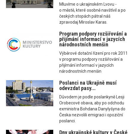
Mluvíme o ukrajinském Lvovu -
o městě, které osobně navštívil a po
českých stopách pátral náš
zpravodaj Miroslav Karas.
Program podpory rozšiřování a
přijímání informací v jazycích
národnostních menšin
Výběrové dotační řízení pro rok 2011
v programu podpory rozšiřování a
přijímání informací v jazycích
národnostních menšin
Poslanci na Ukrajině musí
odevzdat pasy...
Důvodem je podle poslankyně Lesji
Orobecové obava, aby po odchodu
exministra Bohdana Danylyšyna do
Česka nezvolili emigraci i opoziční
poslanci.
Dny ukrajinské kultury v České