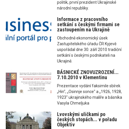
politik, první prezident Ukrajinské
národní republiky.
Informace z pracovního
setkání s českými firmami se
zastoupením na Ukrajině
Obchodně ekonomický úsek
Zastupitelského úřadu ČR Kyjevě
uspořádal dne 30. září 2010 tradiční
setkání s českými podnikateli na
Ukrajině.
BÁSNICKÉ ZNOVUZROZENÍ...
7.10.2010 v Klementinu
Prezentace vydání faksimile sbírek
„Hin", „Osinnje sonce" a „1926, 1928,
1923" ukrajinského malíře a básníka
Vasyla Chmeljuka
Lvovskými uličkami po
českých stopách... v pořadu
Objektiv