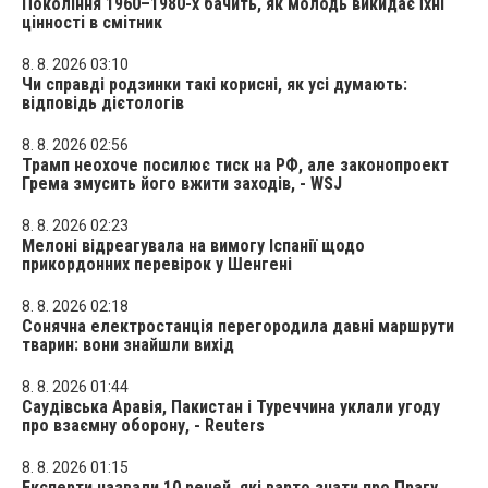
Покоління 1960–1980-х бачить, як молодь викидає їхні
цінності в смітник
8. 8. 2026 03:10
Чи справді родзинки такі корисні, як усі думають:
відповідь дієтологів
8. 8. 2026 02:56
Трамп неохоче посилює тиск на РФ, але законопроект
Грема змусить його вжити заходів, - WSJ
8. 8. 2026 02:23
Мелоні відреагувала на вимогу Іспанії щодо
прикордонних перевірок у Шенгені
8. 8. 2026 02:18
Сонячна електростанція перегородила давні маршрути
тварин: вони знайшли вихід
8. 8. 2026 01:44
Саудівська Аравія, Пакистан і Туреччина уклали угоду
про взаємну оборону, - Reuters
8. 8. 2026 01:15
Експерти назвали 10 речей, які варто знати про Прагу