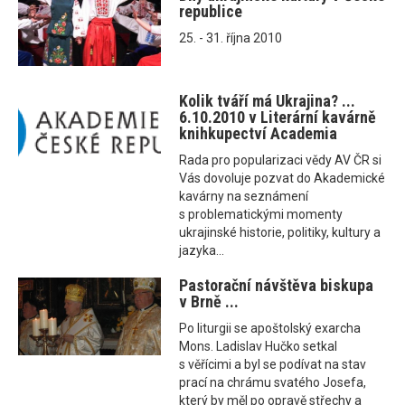
republice
25. - 31. října 2010
Kolik tváří má Ukrajina? ...
6.10.2010 v Literární kavárně
knihkupectví Academia
Rada pro popularizaci vědy AV ČR si
Vás dovoluje pozvat do Akademické
kavárny na seznámení
s problematickými momenty
ukrajinské historie, politiky, kultury a
jazyka...
Pastorační návštěva biskupa
v Brně ...
Po liturgii se apoštolský exarcha
Mons. Ladislav Hučko setkal
s věřícimi a byl se podívat na stav
prací na chrámu svatého Josefa,
který by měl po opravě střechy a