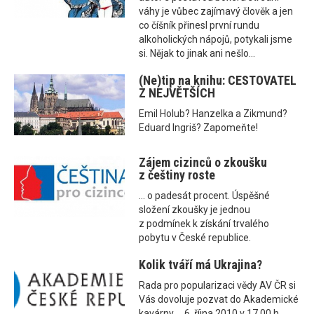
váhy je vůbec zajímavý člověk a jen
co číšník přinesl první rundu
alkoholických nápojů, potykali jsme
si. Nějak to jinak ani nešlo...
(Ne)tip na knihu: CESTOVATEL
Z NEJVĚTŠÍCH
Emil Holub? Hanzelka a Zikmund?
Eduard Ingriš? Zapomeňte!
Zájem cizinců o zkoušku
z češtiny roste
... o padesát procent. Úspěšné
složení zkoušky je jednou
z podmínek k získání trvalého
pobytu v České republice.
Kolik tváří má Ukrajina?
Rada pro popularizaci vědy AV ČR si
Vás dovoluje pozvat do Akademické
kavárny ... 6. října 2010 v 17.00 h