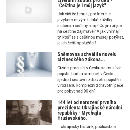
Literární soutěž pro děti -
"Čeština je i můj jazyk"
Jak vidí češtinu ti, pro které je
jazykem novým? Jaké zážitky
s učením češtiny mají? Co jim přijde
na češtině zajímavé? A jak vnímají
ty, kteří se s češtinou musejí potýkat,
jejich čeští spolužáci?
Sněmovna schválila novelu
cizineckého zákona...
Cizinci pracující v Česku se musí víc
pojistit, budou si muset v Česku
sjednat cestovní zdravotní pojištění
v rozsahu komplexní zdravotní péče
pro pobyt nad 90 dní.
144 let od narození prvního
prezidenta Ukrajinské národní
republiky - Mychajla
Hruševského.
... ukrajinský historik, publicista a