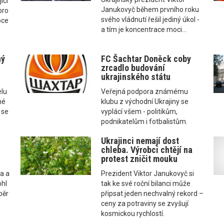
ící
Janukovyč během prvního roku
pro
svého vládnutí řešil jediný úkol -
oce
a tím je koncentrace moci...
ný
FC Šachtar Doněck coby
zrcadlo budování
ukrajinského státu
elu
Veřejná podpora známému
né
klubu z východní Ukrajiny se
 se
vyplácí všem - politikům,
podnikatelům i fotbalistům.
Ukrajinci nemají dost
chleba. Výrobci chtějí na
protest zničit mouku
ta a
Prezident Viktor Janukovyč si
ohl
tak ke své roční bilanci může
běr
připsat jeden nechvalný rekord –
ceny za potraviny se zvyšují
kosmickou rychlostí.