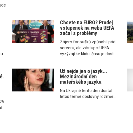
bude
Chcete na EURO? Prodej
vstupenek na webu UEFA
začal s problémy
Zájem fanoušků způsobil pád
serveru, ale zástupci UEFA
ou
vyzývají ke klidu: času je dost.
ě
Už nejde jen o jazyk...
é.
Mezinárodní den
mateřského jazyka
Na Ukrajině tento den dostal
letos téměř doslovný rozměr...
 25
ní