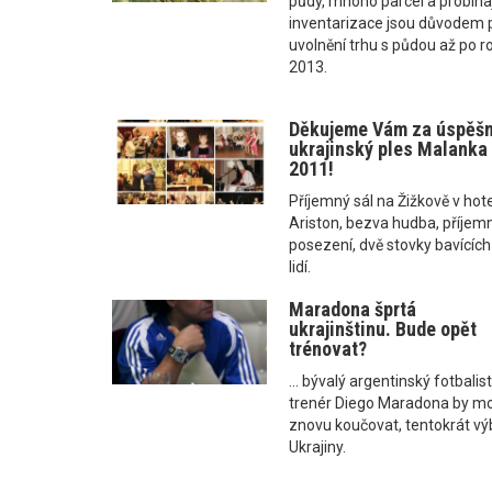
půdy, mnoho parcel a probíhaj
inventarizace jsou důvodem 
uvolnění trhu s půdou až po r
2013.
Děkujeme Vám za úspěš
ukrajinský ples Malanka
2011!
Příjemný sál na Žižkově v hot
Ariston, bezva hudba, příjem
posezení, dvě stovky bavících
lidí.
Maradona šprtá
ukrajinštinu. Bude opět
trénovat?
... bývalý argentinský fotbalis
trenér Diego Maradona by m
znovu koučovat, tentokrát vý
Ukrajiny.