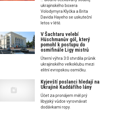
ukrajinského boxera
Volodymyra Klyčka a Brita
Davida Hayeho se uskuteční
letos v létě.
V Šachtaru velebí
Hüschmanův gól, který
pomohl k postupu do
osmifinále Ligy mistrů
Úterní výhra 3:0 stvrdila průnik
ukrajinského velkoklubu mezi
elitní evropskou osmičku.
Kyjevští poslanci hledají na
Ukrajině Kaddáfího lány
Účet za pronájem měl prý
libyjský vůdce vyrovnávat
dodávkami ropy.