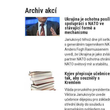
Archiv akcí
Ukrajina je ochotna posíl
spolupráci s NATO ve
stávající formě a
mechanismu
Janukovyč téhož dne při setk
s generálním tajemníkem N
Anders Fogh Rasmussenem
uvedl, že Ukrajina je jako zvlá
partner NATO ochotna chráni
NATO světový mír a stabilitu.
Kyjev přepisuje učebnice
tak, aby souzněly s
Kremlem
Vláda proruského prezidenta
Viktora Janukovyče uvede
učebnice dějepisu pro základn
střední školy do souladu s
kremelským pohledem na