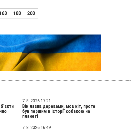
163
183
203
7. 8. 2026 17:21
обʼєкти
Він лазив деревами, мов кіт, проте
ично
був першим в історії собакою на
планеті
7. 8. 2026 16:49