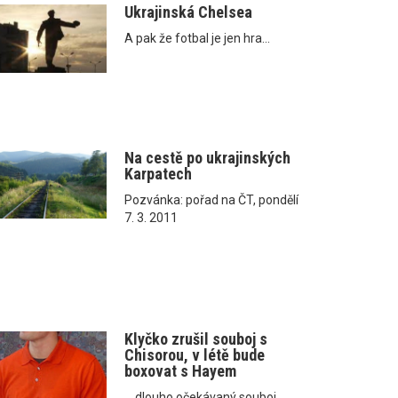
Ukrajinská Chelsea
A pak že fotbal je jen hra...
Na cestě po ukrajinských
Karpatech
Pozvánka: pořad na ČT, pondělí
7. 3. 2011
Klyčko zrušil souboj s
Chisorou, v létě bude
boxovat s Hayem
... dlouho očekávaný souboj