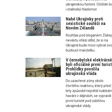
ukrajinskou historii. Očištěn 
i stalinský hladomor.
Nahé Ukrajinky proti
sexistické soutěži na
Novém Zélandě
Rozhlas pod sloganem Získej
nevěstu vítězi slíbil, že si na
Ukrajině bude moci vybrat sv
budoucí manželku...
V černobylské elektrárn
byli oficiálně první turist
Prohlídky povolila
ukrajinská vláda
Do uzavřené zóny okolo
čtvrtého reaktoru, který před
lety způsobil největší nukleár
havárii v dějinách, se vypravili
první turisté pod záštitou
ukrajinské vlády.