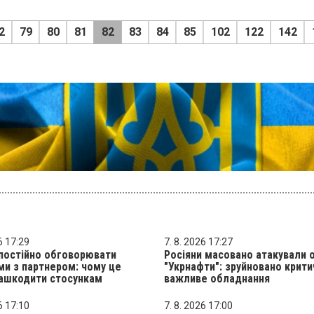
2
79
80
81
82
83
84
85
102
122
142
6 17:29
7. 8. 2026 17:27
постійно обговорювати
Росіяни масовано атакували 
и з партнером: чому це
"Укрнафти": зруйновано крит
ашкодити стосункам
важливе обладнання
6 17:10
7. 8. 2026 17:00