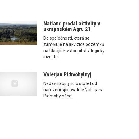
Natland prodal aktivity v
ukrajinském Agru 21
Do společnosti, která se
zaměřuje na akvizice pozemků
na Ukrajině, vstoupil strategický
investor.
Valerjan Pidmohylnyj
Nedávno uplynulo sto let od
narození spisovatele Valerjana
Pidmohylného.