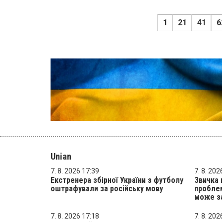
1
21
41
6
Unian
7. 8. 2026 17:39
7. 8. 202
Екстренера збірної України з футболу
Звичка 
оштрафували за російську мову
проблем
може з
7. 8. 2026 17:18
7. 8. 202