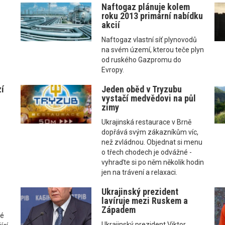
Naftogaz plánuje kolem
roku 2013 primární nabídku
akcií
Naftogaz vlastní síť plynovodů
na svém území, kterou teče plyn
od ruského Gazpromu do
Evropy.
zí
Jeden oběd v Tryzubu
vystačí medvědovi na půl
zimy
Ukrajinská restaurace v Brně
dopřává svým zákazníkům víc,
než zvládnou. Objednat si menu
o třech chodech je odvážné -
vyhraďte si po něm několik hodin
jen na trávení a relaxaci.
Ukrajinský prezident
lavíruje mezi Ruskem a
Západem
ké
Ukrajinský prezident Viktor