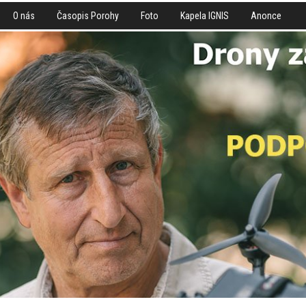
O nás
Časopis Porohy
Foto
Kapela IGNIS
Anonce