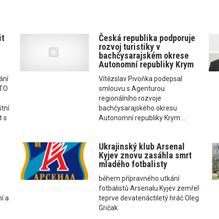
it
Česká republika podporuje
rozvoj turistiky v
bachčysarajském okrese
Autonomní republiky Krym
ání
Vítězslav Pivoňka podepsal
ATO
smlouvu s Agenturou
regionálního rozvoje
štní
bachčysarajského okresu
t s
Autonomní republiky Krym ...
Ukrajinský klub Arsenal
Kyjev znovu zasáhla smrt
mladého fotbalisty
během přípravného utkání
fotbalistů Arsenalu Kyjev zemřel
í a
teprve devatenáctiletý hráč Oleg
Gričak