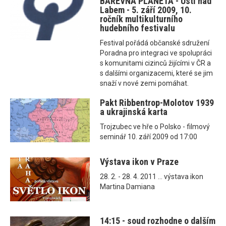
BAREVNÁ PLANETA - Ústí nad
Labem - 5. září 2009, 10.
ročník multikulturního
hudebního festivalu
Festival pořádá občanské sdružení
Poradna pro integraci ve spolupráci
s komunitami cizinců žijícími v ČR a
s dalšími organizacemi, které se jim
snaží v nové zemi pomáhat.
Pakt Ribbentrop-Molotov 1939
a ukrajinská karta
Trojzubec ve hře o Polsko - filmový
seminář 10. září 2009 od 17:00
Výstava ikon v Praze
28. 2. - 28. 4. 2011 ... výstava ikon
Martina Damiana
14:15 - soud rozhodne o dalším