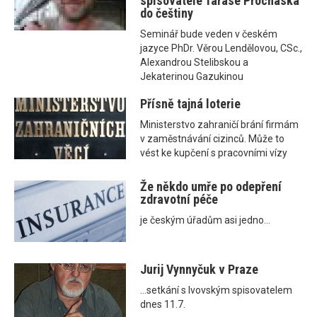
spisovatele Tarase Prochaska
do češtiny
Seminář bude veden v českém
jazyce PhDr. Věrou Lendělovou, CSc.,
Alexandrou Stelibskou a
Jekaterinou Gazukinou
Přísně tajná loterie
Ministerstvo zahraničí brání firmám
v zaměstnávání cizinců. Může to
vést ke kupčení s pracovními vízy
Že někdo umře po odepření
zdravotní péče
je českým úřadům asi jedno...
Jurij Vynnyčuk v Praze
...setkání s lvovským spisovatelem
dnes 11.7.