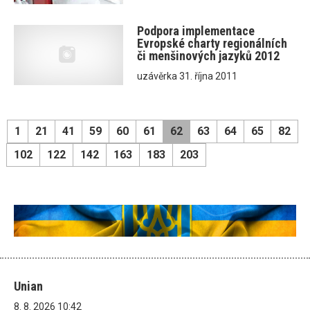
Podpora implementace
Evropské charty regionálních
či menšinových jazyků 2012
uzávěrka 31. října 2011
1
21
41
59
60
61
62
63
64
65
82
102
122
142
163
183
203
Unian
8. 8. 2026 10:42