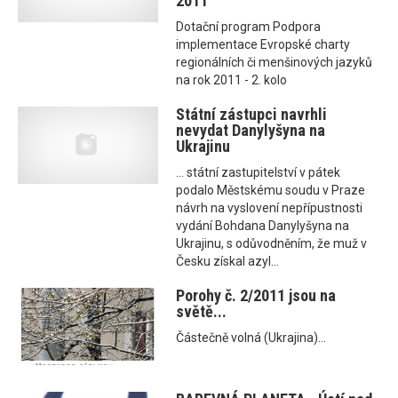
2011
Dotační program Podpora
implementace Evropské charty
regionálních či menšinových jazyků
na rok 2011 - 2. kolo
Státní zástupci navrhli
nevydat Danylyšyna na
Ukrajinu
... státní zastupitelství v pátek
podalo Městskému soudu v Praze
návrh na vyslovení nepřípustnosti
vydání Bohdana Danylyšyna na
Ukrajinu, s odůvodněním, že muž v
Česku získal azyl...
Porohy č. 2/2011 jsou na
světě...
Částečně volná (Ukrajina)...