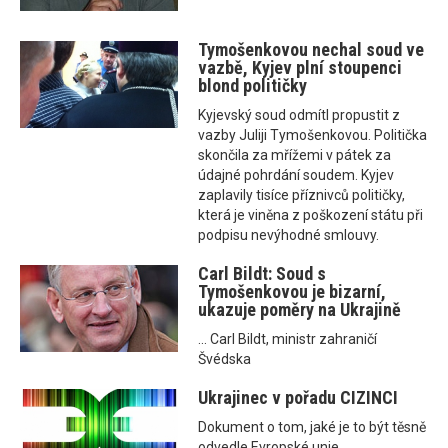
Tymošenkovou nechal soud ve
vazbě, Kyjev plní stoupenci
blond političky
Kyjevský soud odmítl propustit z
vazby Juliji Tymošenkovou. Politička
skončila za mřížemi v pátek za
údajné pohrdání soudem. Kyjev
zaplavily tisíce příznivců političky,
která je viněna z poškození státu při
podpisu nevýhodné smlouvy.
Carl Bildt: Soud s
Tymošenkovou je bizarní,
ukazuje poměry na Ukrajině
... Carl Bildt, ministr zahraničí
Švédska
Ukrajinec v pořadu CIZINCI
Dokument o tom, jaké je to být těsně
odvedle Evropské unie.