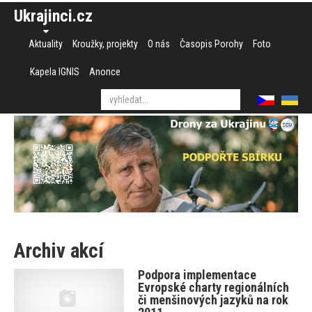
Ukrajinci.cz
Aktuality
Kroužky, projekty
O nás
Časopis Porohy
Foto
Kapela IGNIS
Anonce
Archiv akcí
Podpora implementace
Evropské charty regionálních
či menšinových jazyků na rok