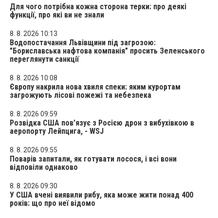
Для чого потрібна кожна сторона терки: про деякі
функції, про які ви не знали
8. 8. 2026 10:13
Водопостачання Львівщини під загрозою:
"Бориславська нафтова компанія" просить Зеленського
переглянути санкції
8. 8. 2026 10:08
Європу накрила нова хвиля спеки: яким курортам
загрожують лісові пожежі та небезпека
8. 8. 2026 09:59
Розвідка США пов’язує з Росією дрон з вибухівкою в
аеропорту Лейпцига, - WSJ
8. 8. 2026 09:55
Поварів запитали, як готувати лосося, і всі вони
відповіли однаково
8. 8. 2026 09:30
У США вчені виявили рибу, яка може жити понад 400
років: що про неї відомо