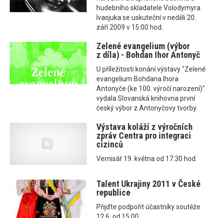
hudebního skladatele Volodymyra
Ivasjuka se uskuteční v neděli 20.
září 2009 v 15:00 hod.
Zelené evangelium (výbor
z díla) - Bohdan Ihor Antonyč
U příležitosti konání výstavy "Zelené
evangelium Bohdana Ihora
Antonyče (ke 100. výročí narození)"
vydala Slovanská knihovna první
český výbor z Antonyčovy tvorby.
Výstava koláží z výročních
zpráv Centra pro integraci
cizinců
Vernisář 19. května od 17.30 hod.
Talent Ukrajiny 2011 v České
republice
Přijďte podpořit účastníky soutěže
12.6. od 15:00