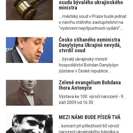
osudu bývalého ukrajinského
ministra
... městský soud v Praze bude jednat
o návrhu státního zastupitelství na
"vyslovení nepřípustnosti vydání"...
Česko stíhaného exministra
Danylyšyna Ukrajině nevydá,
stvrdil soud
... bývalý ukrajinský ministr
hospodářství Bohdan Danylyšyn
zůstane v České republice...
Zelené evangelium Bohdana
Ihora Antonyče
Výstava ke 100. výročí narození - 9.
září 2009 od 16.30
MEZI NÁMI BUDE PÍSEŇ TVÁ
...koncert při příležitostí 60.výročí
narození ukrajinského básníka a