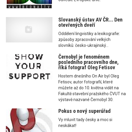
Slovanský ústav AV ČR... Den
otevřených dveří
Oddělení lingvistiky a lexikografie:
způsoby zpracování velkých
slovníků: česko-ukrajinský...
Černobyl je fenoménem
posledního pracovního dne,
říká fotograf Oleg Fetisov
Hostem dnešního On Air byl Oleg
Fetisov, autor fotografií, které
můžete až do 10. května vidět na
Fakultě stavební pražského ČVUT na
výstavě nazvané Černobyl 30.
Pokus o nový superúřad
Vy mluvit tady česky a moc si
neskákat!