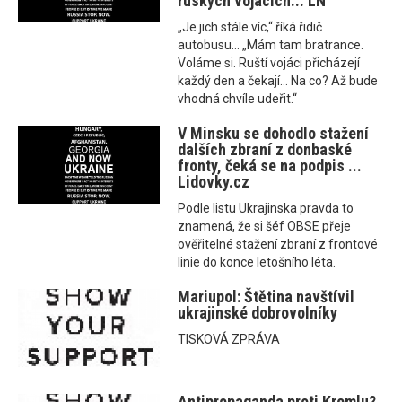
ruských vojácích... LN
„Je jich stále víc,“ říká řidič
autobusu... „Mám tam bratrance.
Voláme si. Ruští vojáci přicházejí
každý den a čekají… Na co? Až bude
vhodná chvíle udeřit.“
V Minsku se dohodlo stažení
dalších zbraní z donbaské
fronty, čeká se na podpis ...
Lidovky.cz
Podle listu Ukrajinska pravda to
znamená, že si šéf OBSE přeje
ověřitelné stažení zbraní z frontové
linie do konce letošního léta.
Mariupol: Štětina navštívil
ukrajinské dobrovolníky
TISKOVÁ ZPRÁVA
Antipropaganda proti Kremlu?