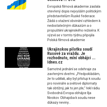
Evropská filmová akademie zaslala
otevřený dopis nejvyšším politickým
představitelům Ruské federace.
Žádá o stažení obvinění vzhledem k
nedostatečným důkazům a o
propuštění ukrajinského režiséra. K
výzvě se v tomto týdnu připojila
Polská filmová akademie
Ukrajinskou pilotku soudí
Rusové za vraždu. Je
rozhodnuto, míní obhájci ...
Idnes.cz
Samotné jednání se odehraje za
zavřenými dveřmi. „Předpokládám,
že to udělali, aby byl přístup k soudu
pro novináře a světové diplomaty
tak obtížný, jak to jen jde,“ řekl rádiu
Svobodná Evropa obhájce Ilja
Nivokov. Obhajoba k soudu nese
důkazy neviny...