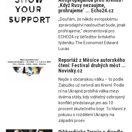
‚Když Rusy nezaujme,
prohrajeme‘ ... Echo24.cz
„Doufám, že někdo evropskému
zpravodajství naslouchat bude, jinak
prohrajeme,“ okomentoval pro
ECHO24.cz šéfeditor britského
týdeníku The Economist Edward
Lucas.
Reportáž z Měsíce autorského
čtení: Festival druhých měst ...
Novinky.cz
Nejde o občanskou válku – to podle
Zabužko už netvrdí ani Kreml. Podle
ní na Ukrajině probíhá válka mezi
dvěma státy, kdy viditelný ozbrojený
konflikt představuje jen asi 10
procent skutečného boje. To hlavní z
pokusu o rozdělení Ukrajiny na
západní proev
Pikkardijska Tercija v divadle