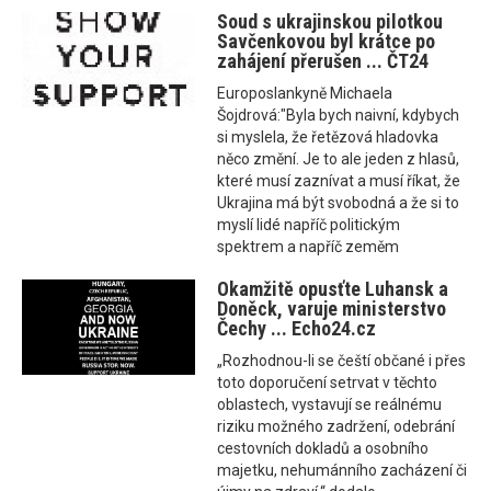
Soud s ukrajinskou pilotkou
Savčenkovou byl krátce po
zahájení přerušen ... ČT24
Europoslankyně Michaela
Šojdrová:"Byla bych naivní, kdybych
si myslela, že řetězová hladovka
něco změní. Je to ale jeden z hlasů,
které musí zaznívat a musí říkat, že
Ukrajina má být svobodná a že si to
myslí lidé napříč politickým
spektrem a napříč zeměm
Okamžitě opusťte Luhansk a
Doněck, varuje ministerstvo
Čechy ... Echo24.cz
„Rozhodnou-li se čeští občané i přes
toto doporučení setrvat v těchto
oblastech, vystavují se reálnému
riziku možného zadržení, odebrání
cestovních dokladů a osobního
majetku, nehumánního zacházení či