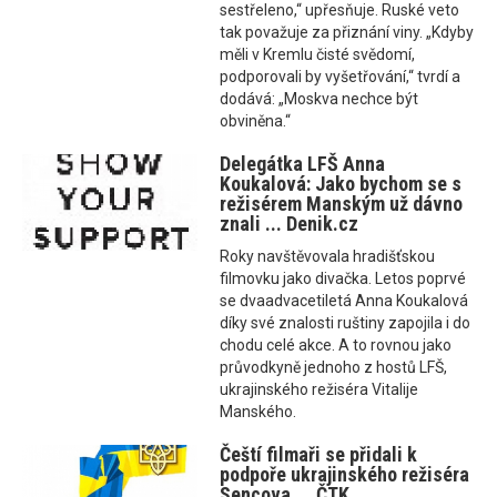
sestřeleno,“ upřesňuje. Ruské veto
tak považuje za přiznání viny. „Kdyby
měli v Kremlu čisté svědomí,
podporovali by vyšetřování,“ tvrdí a
dodává: „Moskva nechce být
obviněna.“
Delegátka LFŠ Anna
Koukalová: Jako bychom se s
režisérem Manským už dávno
znali ... Denik.cz
Roky navštěvovala hradišťskou
filmovku jako divačka. Letos poprvé
se dvaadvacetiletá Anna Koukalová
díky své znalosti ruštiny zapojila i do
chodu celé akce. A to rovnou jako
průvodkyně jednoho z hostů LFŠ,
ukrajinského režiséra Vitalije
Manského.
Čeští filmaři se přidali k
podpoře ukrajinského režiséra
Sencova ... ČTK