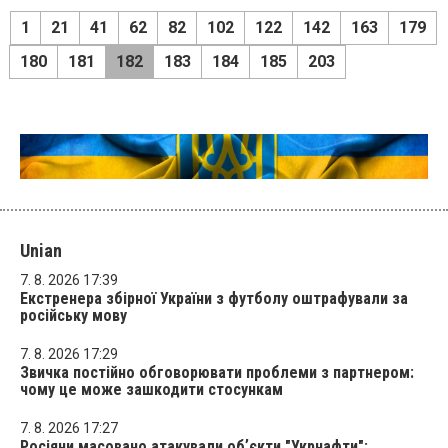
1
21
41
62
82
102
122
142
163
179
180
181
182
183
184
185
203
Unian
7. 8. 2026 17:39
Екстренера збірної України з футболу оштрафували за
російську мову
7. 8. 2026 17:29
Звичка постійно обговорювати проблеми з партнером:
чому це може зашкодити стосункам
7. 8. 2026 17:27
Росіяни масовано атакували обʼєкти "Укрнафти":