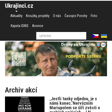
Ukrajinci.cz
Aktuality
Kroužky, projekty
O nás
Časopis Porohy
Foto
Kapela IGNIS
Anonce
Archiv akcí
‚Jestli tanky odjedou, je s
námi konec.‘Nervózním
Mariupolem se šíří zvěsti o