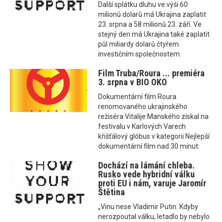
Další splátku dluhu ve výši 60
milionů dolarů má Ukrajina zaplatit
23. srpna a 58 milionů 23. září. Ve
stejný den má Ukrajina také zaplatit
půl miliardy dolarů čtyřem
investičním společnostem.
Film Truba/Roura ... premiéra
3. srpna v BIO OKO
Dokumentární film Roura
renomovaného ukrajinského
režiséra Vitalije Manského získal na
festivalu v Karlových Varech
křišťálový glóbus v kategorii Nejlepší
dokumentární film nad 30 minut.
Dochází na lámání chleba.
Rusko vede hybridní válku
proti EU i nám, varuje Jaromír
Štětina
„Vinu nese Vladimir Putin. Kdyby
nerozpoutal válku, letadlo by nebylo