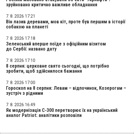
зруйновано критично важливе обладнання
7. 8. 2026 17:21
Він лазив деревами, мов кіт, проте був першим в історії
собакою на планеті
7. 8. 2026 17:18
Зеленський вперше поїде з офіційним візитом
до Сербії: названо дату
7. 8. 2026 17:10
8 серпня: церковне свято сьогодні, що потрібно
зробити, щоб здійснилося бажання
7. 8. 2026 17:00
Гороскоп на 8 серпня: Левам – відпочинок, Козерогам –
зустріч з рідними
7. 8. 2026 16:49
Як модернізація С-300 перетворює їх на український
аналог Patriot: аналітики розповіли