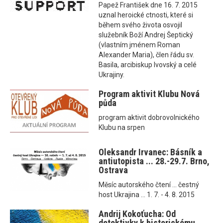
Papež František dne 16. 7. 2015
uznal heroické ctnosti, které si
během svého života osvojil
služebník Boží Andrej Šeptický
(vlastním jménem Roman
Alexander Maria), člen řádu sv.
Basila, arcibiskup lvovský a celé
Ukrajiny.
Program aktivit Klubu Nová
půda
program aktivit dobrovolnického
Klubu na srpen
Oleksandr Irvanec: Básník a
antiutopista ... 28.-29.7. Brno,
Ostrava
Měsíc autorského čtení ... čestný
host Ukrajina ... 1. 7. - 4. 8. 2015
Andrij Kokoťucha: Od
detektivky k historickému