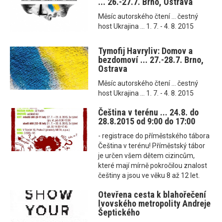
... 26.-27.7. Brno, Ostrava
Měsíc autorského čtení ... čestný
host Ukrajina ... 1. 7. - 4. 8. 2015
Tymofij Havryliv: Domov a
bezdomoví ... 27.-28.7. Brno,
Ostrava
Měsíc autorského čtení ... čestný
host Ukrajina ... 1. 7. - 4. 8. 2015
Čeština v terénu ... 24.8. do
28.8.2015 od 9:00 do 17:00
- registrace do příměstského tábora
Čeština v terénu! Příměstský tábor
je určen všem dětem cizincům,
které mají mírně pokročilou znalost
češtiny a jsou ve věku 8 až 12 let.
Otevřena cesta k blahořečení
lvovského metropolity Andreje
Šeptického