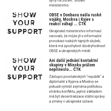
újmy na zdraví,“ dodalo
ministerstvo.
OBSE v Donbasu našla ruské
vojáky, Moskva i Kyjev s
reakcí váhají ... ČTK
Ukrajinské ministerstvo informací
varovalo, že může jít o informační
provokaci ruských tajných služeb,
která má zpochybnit důvěryhodnost
OBSE a ukrajinských médií.
Ani další jednání kontaktní
skupiny v Minsku průlom
nepřineslo... ČTK
Zástupci povstaleckých "republik" a
diplomaté z Kyjeva a Moskvy se
pokusili vyřešit zejména politickou
stránku konfliktu, jejímž základem
má být decentralizace státní správy
a změny v ukrajinské ústavě.