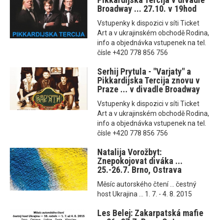
Broadway ... 27.10. v 19hod
Vstupenky k dispozici v síti Ticket
Art a v ukrajinském obchodě Rodina,
info a objednávka vstupenek na tel.
čísle +420 778 856 756
Serhij Prytula - "Varjaty" a
Pikkardijska Tercija znovu v
Praze ... v divadle Broadway
Vstupenky k dispozici v síti Ticket
Art a v ukrajinském obchodě Rodina,
info a objednávka vstupenek na tel.
čísle +420 778 856 756
Natalija Vorožbyt:
Znepokojovat diváka ...
25.-26.7. Brno, Ostrava
Měsíc autorského čtení ... čestný
host Ukrajina ... 1. 7. - 4. 8. 2015
Les Belej: Zakarpatská mafie