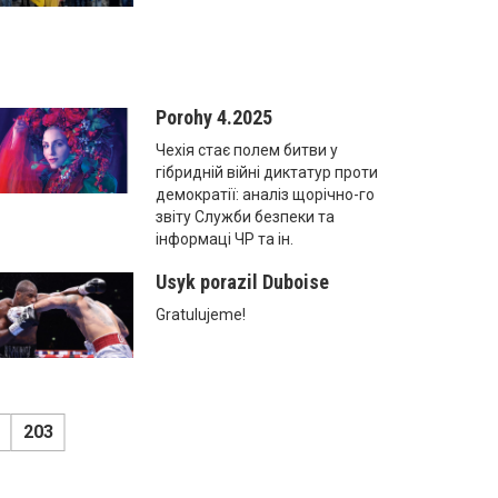
Porohy 4.2025
Чехія стає полем битви у
гібридній війні диктатур проти
демократії: аналіз щорічно-го
звіту Служби безпеки та
інформаці ЧР та ін.
Usyk porazil Duboise
Gratulujeme!
203