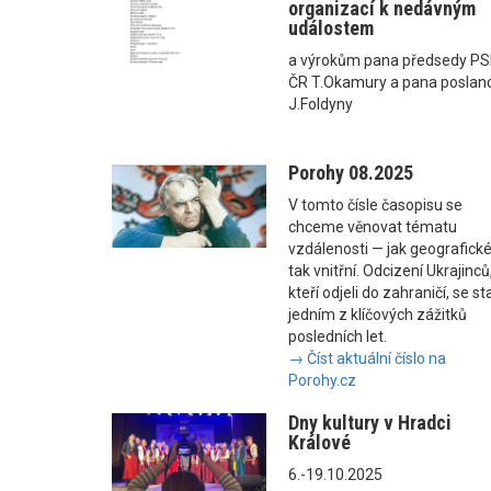
organizací k nedávným
událostem
a výrokům pana předsedy P
ČR T.Okamury a pana poslan
J.Foldyny
Porohy 08.2025
V tomto čísle časopisu se
chceme věnovat tématu
vzdálenosti — jak geografické
tak vnitřní. Odcizení Ukrajinců
kteří odjeli do zahraničí, se st
jedním z klíčových zážitků
posledních let.
→ Číst aktuální číslo na
Porohy.cz
Dny kultury v Hradci
Králové
6.-19.10.2025