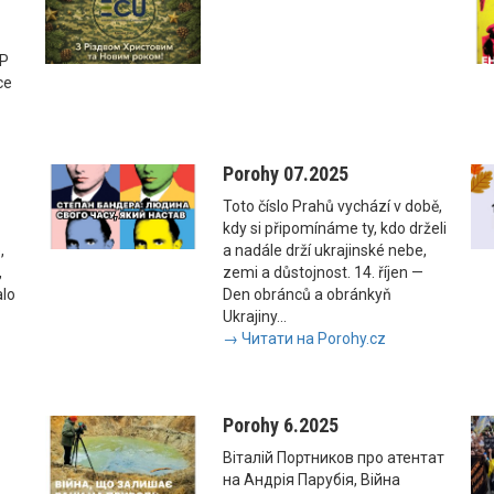
SP
ce
Porohy 07.2025
Toto číslo Prahů vychází v době,
kdy si připomínáme ty, kdo drželi
,
a nadále drží ukrajinské nebe,
,
zemi a důstojnost. 14. říjen —
alo
Den obránců a obránkyň
Ukrajiny...
→ Читати на Porohy.cz
Porohy 6.2025
Віталій Портников про атентат
на Андрія Парубія, Війна