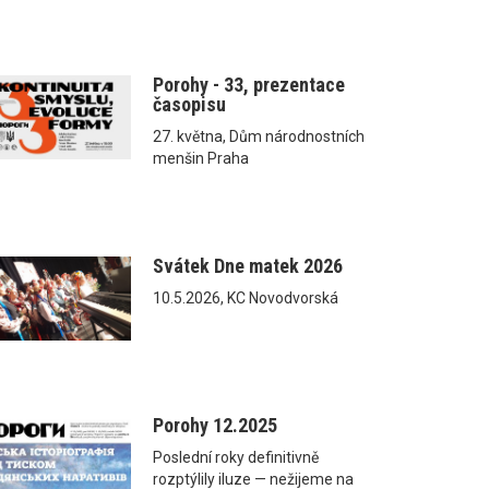
Porohy - 33, prezentace
časopisu
27. května, Dům národnostních
menšin Praha
Svátek Dne matek 2026
10.5.2026, KC Novodvorská
Porohy 12.2025
Poslední roky definitivně
rozptýlily iluze — nežijeme na