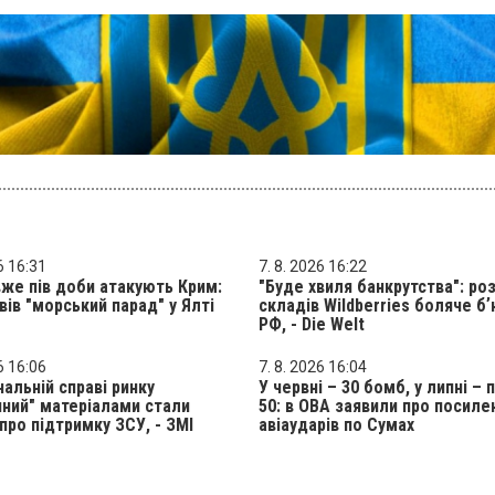
6 16:31
7. 8. 2026 16:22
же пів доби атакують Крим:
"Буде хвиля банкрутства": ро
вів "морський парад" у Ялті
складів Wildberries боляче б
РФ, - Die Welt
6 16:06
7. 8. 2026 16:04
нальній справі ринку
У червні – 30 бомб, у липні – 
ний" матеріалами стали
50: в ОВА заявили про посиле
про підтримку ЗСУ, - ЗМІ
авіаударів по Сумах