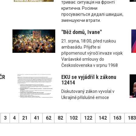
триває: ситуація на фронті
критична. Росіяни
просуваються дедалі швидше,
зменшуючи втрати.
"Běž domů, Ivane"
21. srpna, 18:00, před ruskou
ambasádu. Přijďte si
připomenout výročí invaze vojsk
Varšavské smlouvy do
Československa v srpnu 1968
 ČR
EKU se vyjádřil k zákonu
12414
Diskutovaný zákon vyvolal v
Ukrajině příslušné emoce
3
4
21
41
62
82
102
122
142
163
183