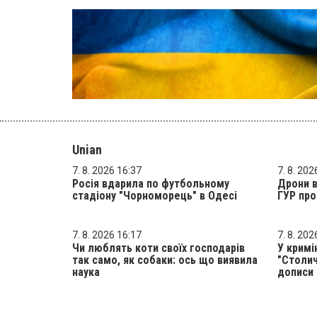
Unian
7. 8. 2026 16:37
7. 8. 202
Росія вдарила по футбольному
Дрони в
стадіону "Чорноморець" в Одесі
ГУР про
7. 8. 2026 16:17
7. 8. 202
Чи люблять коти своїх господарів
У кримі
так само, як собаки: ось що виявила
"Столич
наука
дописи 