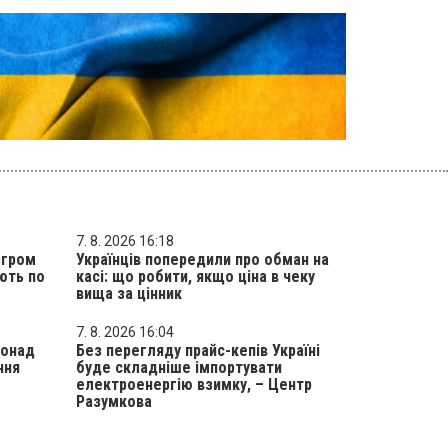
7. 8. 2026 16:18
згром
Українців попередили про обман на
ʼють по
касі: що робити, якщо ціна в чеку
вища за цінник
7. 8. 2026 16:04
понад
Без перегляду прайс-кепів Україні
ння
буде складніше імпортувати
електроенергію взимку, – Центр
Разумкова