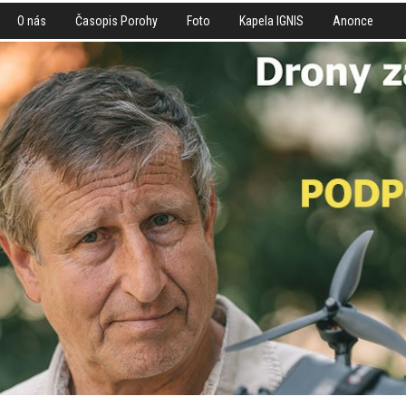
O nás
Časopis Porohy
Foto
Kapela IGNIS
Anonce