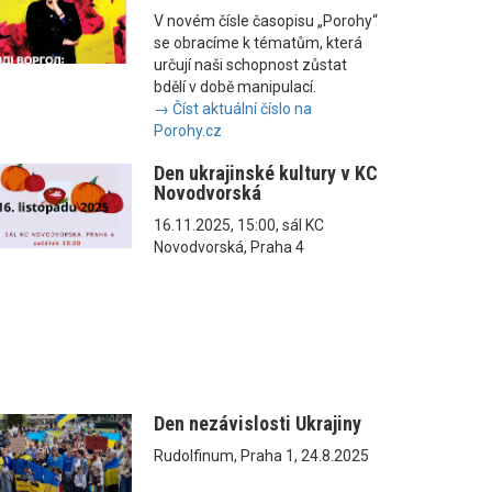
V novém čísle časopisu „Porohy“
se obracíme k tématům, která
určují naši schopnost zůstat
bdělí v době manipulací.
→ Číst aktuální číslo na
Porohy.cz
Den ukrajinské kultury v KC
Novodvorská
16.11.2025, 15:00, sál KC
Novodvorská, Praha 4
Den nezávislosti Ukrajiny
Rudolfinum, Praha 1, 24.8.2025