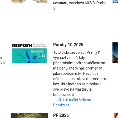
меншин, Vocelova 602/3, Praha
2
Porohy 10.2025
Toto číslo časopisu „Prah(y)“
se
vychází v době, kdy si
 za
připomínáme výročí událostí na
Majdanu, které nás proměnily
jako společenství. Revoluce
důstojnosti se stala momentem,
kdy Ukrajinci nahlas prohlásili
své právo na vlastní vizi
budoucnosti.
→ Číst aktuální číslo na
Porohy.cz
PF 2026