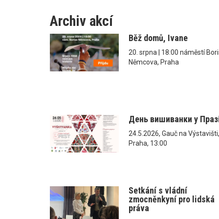
Archiv akcí
Běž domů, Ivane
20. srpna | 18:00 náměstí Bor
Němcova, Praha
День вишиванки у Праз
24.5.2026, Gauč na Výstavišti
Praha, 13:00
Setkání s vládní
zmocněnkyní pro lidská
práva