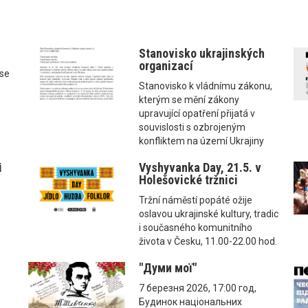
Stanovisko ukrajinských
organizací
ise
Stanovisko k vládnímu zákonu,
kterým se mění zákony
upravující opatření přijatá v
souvislosti s ozbrojeným
konfliktem na území Ukrajiny
і
Vyshyvanka Day, 21.5. v
Holešovické tržnici
,
Tržní náměstí popáté ožije
oslavou ukrajinské kultury, tradic
i současného komunitního
života v Česku, 11.00-22.00 hod.
"Думи мої"
7 березня 2026, 17:00 год,
Будинок національних