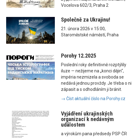
Vocelova 602/3, Praha 2
Společně za Ukrajinu!
21. února 2026 v 15:00,
Staroměstské náměstí, Praha
Porohy 12.2025
Poslední roky definitivně rozptýlily
iluze — nežijeme na „konci dějin“,
impéria nezmizela a svoboda se
nedává jednou provždy. Je třeba o ni
zápasit a s odhodláním ji bránit.
→ Číst aktuální číslo na Porohy.cz
Vyjádření ukrajinských
organizací k nedávným
událostem
a výrokům pana předsedy PSP ČR