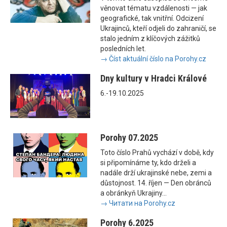
věnovat tématu vzdálenosti — jak
geografické, tak vnitřní. Odcizení
Ukrajinců, kteří odjeli do zahraničí, se
stalo jedním z klíčových zážitků
posledních let.
→ Číst aktuální číslo na Porohy.cz
Dny kultury v Hradci Králové
6.-19.10.2025
Porohy 07.2025
Toto číslo Prahů vychází v době, kdy
si připomínáme ty, kdo drželi a
nadále drží ukrajinské nebe, zemi a
důstojnost. 14. říjen — Den obránců
a obránkyň Ukrajiny...
→ Читати на Porohy.cz
Porohy 6.2025