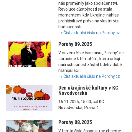
nás proměnily jako společenství.
Revoluce důstojnosti se stala
momentem, kdy Ukrajinci nahlas
prohlásili své právo na vlastní vizi
budoucnosti.
→ Číst aktuální číslo na Porohy.cz
Porohy 09.2025
V novém čísle časopisu „Porohy“ se
obracíme k tématům, která určují
naši schopnost zůstat bdělí v době
manipulací.
→ Číst aktuální číslo na Porohy.cz
Den ukrajinské kultury v KC
Novodvorská
16.11.2025, 15:00, sál KC
Novodvorská, Praha 4
Porohy 08.2025
V tomto čísle časopisu se chceme