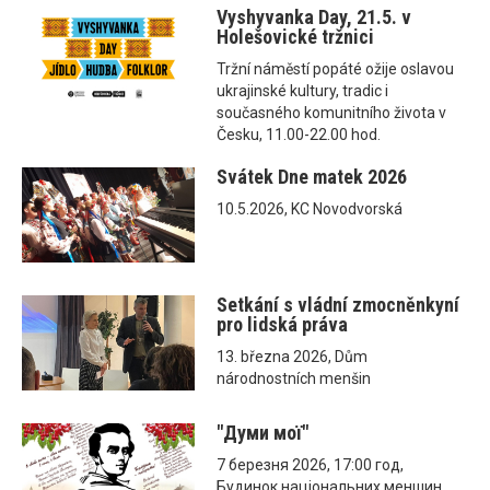
Vyshyvanka Day, 21.5. v
Holešovické tržnici
Tržní náměstí popáté ožije oslavou
ukrajinské kultury, tradic i
současného komunitního života v
Česku, 11.00-22.00 hod.
Svátek Dne matek 2026
10.5.2026, KC Novodvorská
Setkání s vládní zmocněnkyní
pro lidská práva
13. března 2026, Dům
národnostních menšin
"Думи мої"
7 березня 2026, 17:00 год,
Будинок національних меншин,