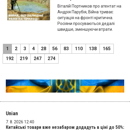
Віталій Портников про атентат на
Андрія Парубія, Війна триває:
ситуація на фронті критична.
Росіяни просуваються дедалі
швидше, зменшуючи втрати.
1
2
3
4
28
56
83
110
138
165
192
219
247
274
Unian
7. 8. 2026 12:40
Китайські товари вже незабаром додадуть в ціні до 50%: