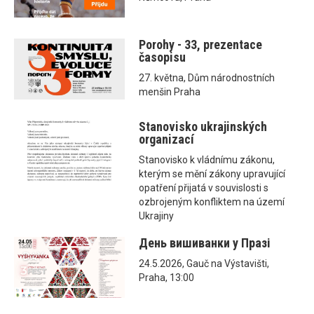
Porohy - 33, prezentace
časopisu
27. května, Dům národnostních
menšin Praha
Stanovisko ukrajinských
organizací
Stanovisko k vládnímu zákonu,
kterým se mění zákony upravující
opatření přijatá v souvislosti s
ozbrojeným konfliktem na území
Ukrajiny
День вишиванки у Празі
24.5.2026, Gauč na Výstavišti,
Praha, 13:00