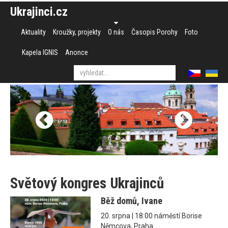
Ukrajinci.cz
Aktuality
Kroužky, projekty
O nás
Časopis Porohy
Foto
Kapela IGNIS
Anonce
Světový kongres Ukrajinců
Běž domů, Ivane
20. srpna | 18:00 náměstí Borise
Němcova, Praha