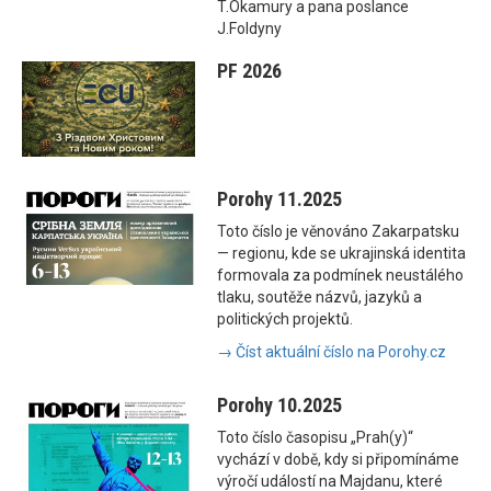
T.Okamury a pana poslance
J.Foldyny
PF 2026
Porohy 11.2025
Toto číslo je věnováno Zakarpatsku
— regionu, kde se ukrajinská identita
formovala za podmínek neustálého
tlaku, soutěže názvů, jazyků a
politických projektů.
→ Číst aktuální číslo na Porohy.cz
Porohy 10.2025
Toto číslo časopisu „Prah(y)“
vychází v době, kdy si připomínáme
výročí událostí na Majdanu, které