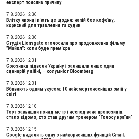
експерт пояснив причину
7. 8. 2026 12:36
Влітку японці п'ють це щодня: напій без кофеїну,
корисний для травлення та судин
7. 8. 2026 12:36
Студія Lionsgate оголосила про продовження фільму
"Майкл": коли буде прем'єра
7. 8. 2026 12:31
Союзники підвели Україну і залишили лише один
сценарій у війні, – колумніст Bloomberg
7. 8. 2026 12:31
Вбивають одним укусом: 10 найсмертоносніших змій у
світі
7. 8. 2026 12:18
Торт заввишки понад метр і несподівана пропозиція:
стало відомо, хто став другим тренером "Голосу країни"
7. 8. 2026 12:15
Google видалить одну з найкорисніших функцій Gmail: