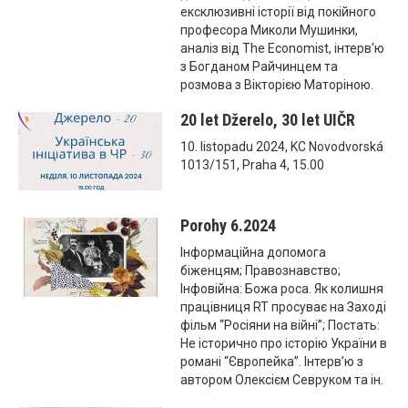
ексклюзивні історії від покійного
професора Миколи Мушинки,
аналіз від The Economist, інтерв'ю
з Богданом Райчинцем та
розмова з Вікторією Маторіною.
20 let Džerelo, 30 let UIČR
10. listopadu 2024, KC Novodvorská
1013/151, Praha 4, 15.00
Porohy 6.2024
Інформаційна допомога
біженцям; Правознавство;
Інфовійна: Божа роса. Як колишня
працівниця RT просуває на Заході
фільм “Росіяни на війні”; Постать:
Не історично про історію України в
романі “Європейка”. Інтерв’ю з
автором Олексієм Севруком та ін.