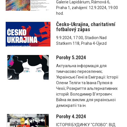
Galerie Lapidárium, Rámová 6,
Praha 1, zahájení: 12.9.2024, 19.00
hod.
Česko-Ukrajina, charitativní
fotbalový zápas
9.9.2024, 17.00, Stadion Nad
Statkem 118, Praha 4-Újezd
Porohy 5.2024
Актуальна інформація для
тимчасово переселених;
Українські Генії в Еміграції: Історії
Олени Теліги та Івана Пулюя в
Чехії; Розкриття альтернативних
історій: Володимир В’ятрович:
Війна як виклик для української
демократії та ін.
Porohy 4.2024
ІСТОРІЯ БУДИНКУ "СЛОВО": ВІД