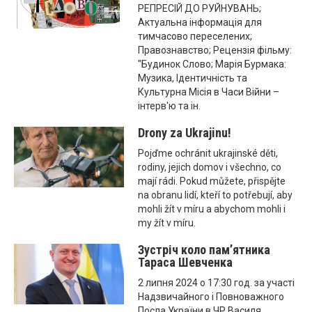
РЕПРЕСІЙ ДО РУЙНУВАНЬ;
Актуальна інформація для
тимчасово переселених;
Правознавство; Рецензія фільму:
"Будинок Слово; Марія Бурмака:
Музика, Ідентичність та
Культурна Місія в Часи Війни –
інтерв'ю та ін.
Drony za Ukrajinu!
Pojďme ochránit ukrajinské děti,
rodiny, jejich domov i všechno, co
mají rádi. Pokud můžete, přispějte
na obranu lidí, kteří to potřebují, aby
mohli žít v míru a abychom mohli i
my žít v míru.
Зустріч коло пам’ятника
Тараса Шевченка
2 липня 2024 о 17:30 год. за участі
Надзвичайного і Повноважного
Посла України в ЧР Василя