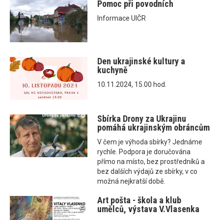
Pomoc při povodních
Informace UIČR
Den ukrajinské kultury a
kuchyně
10.11.2024, 15.00 hod.
Sbírka Drony za Ukrajinu
pomáhá ukrajinským obráncům
V čem je výhoda sbírky? Jednáme
rychle. Podpora je doručována
přímo na místo, bez prostředníků a
bez dalších výdajů ze sbírky, v co
možná nejkratší době.
Art pošta - škola a klub
umělců, výstava V.Vlasenka