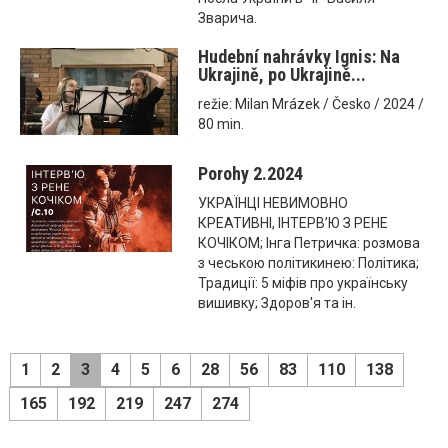
Зварича.
Hudební nahrávky Ignis: Na
Ukrajině, po Ukrajině...
režie: Milan Mrázek / Česko / 2024 /
80 min.
Porohy 2.2024
УКРАЇНЦІ НЕВИМОВНО
КРЕАТИВНІ, ІНТЕРВ’Ю З РЕНЕ
КОЧІКОМ; Інга Петричка: розмова
з чеською політикинею: Політика;
Традиції: 5 міфів про українську
вишивку; Здоров'я та ін.
1
2
3
4
5
6
28
56
83
110
138
165
192
219
247
274