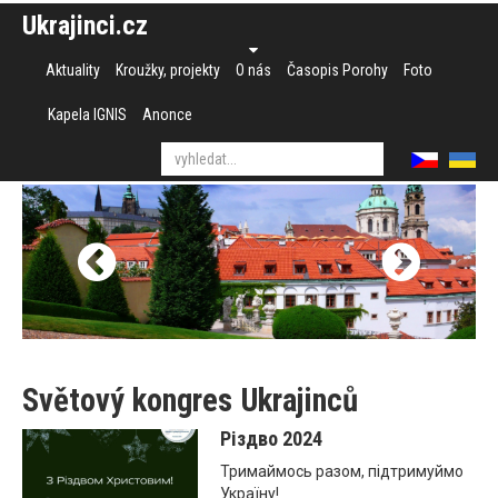
Ukrajinci.cz
Aktuality
Kroužky, projekty
O nás
Časopis Porohy
Foto
Kapela IGNIS
Anonce
Světový kongres Ukrajinců
Різдво 2024
Тримаймось разом, підтримуймо
Україну!