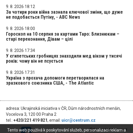
9. 8. 2026 18:12
За чотири роки війна зазнала ключової зміни, що дуже
не подобається Путіну, - ABC News
9. 8. 2026 18:00
Гороскоп на 10 серпня за картами Таро: Близнюкам –
старі переконання, Дівам – цілі
9. 8. 2026 17:34
У єгипетських гробницях знаходили мед віком у тисячі
років: чому він не псується
9. 8. 2026 17:31
Україна з прохача допомоги перетворилася на
зразкового союзника США, - The Atlantic
adresa: Ukrajinská iniciativa v ČR, Dům národnostních menšin,
Vocelova 3, 120 00 Praha 2
tel.:
+420/221 419 821
, email:
uicr@centrum.cz
Tento web používá k poskytování služeb, personalizaci reklam a