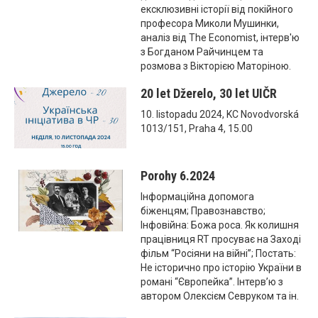
ексклюзивні історії від покійного
професора Миколи Мушинки,
аналіз від The Economist, інтерв'ю
з Богданом Райчинцем та
розмова з Вікторією Маторіною.
20 let Džerelo, 30 let UIČR
10. listopadu 2024, KC Novodvorská
1013/151, Praha 4, 15.00
Porohy 6.2024
Інформаційна допомога
біженцям; Правознавство;
Інфовійна: Божа роса. Як колишня
працівниця RT просуває на Заході
фільм “Росіяни на війні”; Постать:
Не історично про історію України в
романі “Європейка”. Інтерв’ю з
автором Олексієм Севруком та ін.