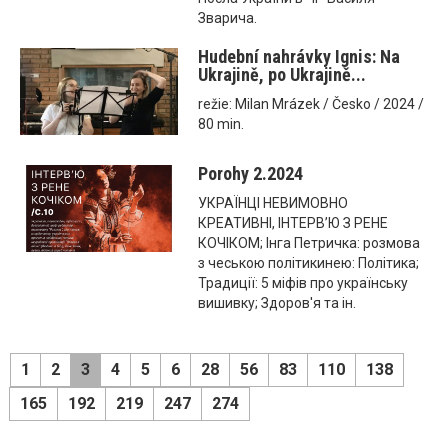
Зварича.
Hudební nahrávky Ignis: Na
Ukrajině, po Ukrajině...
režie: Milan Mrázek / Česko / 2024 /
80 min.
Porohy 2.2024
УКРАЇНЦІ НЕВИМОВНО
КРЕАТИВНІ, ІНТЕРВ’Ю З РЕНЕ
КОЧІКОМ; Інга Петричка: розмова
з чеською політикинею: Політика;
Традиції: 5 міфів про українську
вишивку; Здоров'я та ін.
1
2
3
4
5
6
28
56
83
110
138
165
192
219
247
274