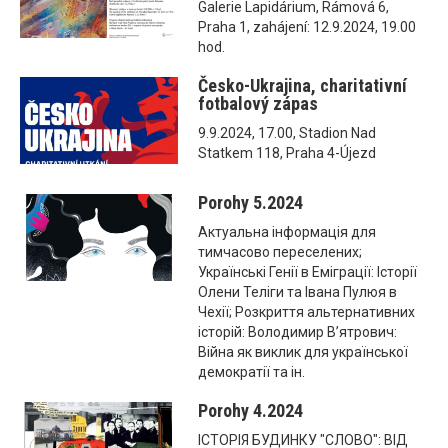
Galerie Lapidárium, Rámová 6,
Praha 1, zahájení: 12.9.2024, 19.00
hod.
Česko-Ukrajina, charitativní
fotbalový zápas
9.9.2024, 17.00, Stadion Nad
Statkem 118, Praha 4-Újezd
Porohy 5.2024
Актуальна інформація для
тимчасово переселених;
Українські Генії в Еміграції: Історії
Олени Теліги та Івана Пулюя в
Чехії; Розкриття альтернативних
історій: Володимир В’ятрович:
Війна як виклик для української
демократії та ін.
Porohy 4.2024
ІСТОРІЯ БУДИНКУ "СЛОВО": ВІД