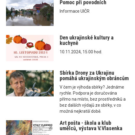
Pomoc při povodních
Informace UIČR
Den ukrajinské kultury a
kuchyně
10.11.2024, 15.00 hod.
Sbírka Drony za Ukrajinu
pomáhá ukrajinským obráncům
V čem je výhoda sbírky? Jednáme
rychle. Podpora je doručována
přímo na místo, bez prostředníků a
bez dalších výdajů ze sbírky, v co
možná nejkratší době.
Art pošta - škola a klub
umělců, výstava V.Vlasenka