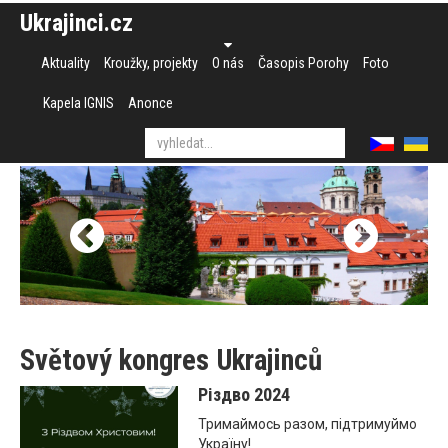
Ukrajinci.cz
Aktuality
Kroužky, projekty
O nás
Časopis Porohy
Foto
Kapela IGNIS
Anonce
Světový kongres Ukrajinců
Різдво 2024
Тримаймось разом, підтримуймо
Україну!