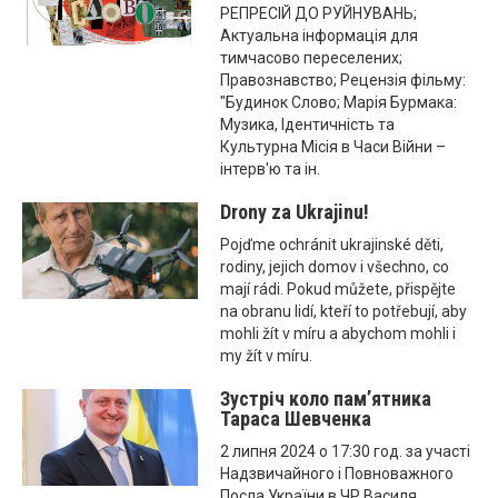
РЕПРЕСІЙ ДО РУЙНУВАНЬ;
Актуальна інформація для
тимчасово переселених;
Правознавство; Рецензія фільму:
"Будинок Слово; Марія Бурмака:
Музика, Ідентичність та
Культурна Місія в Часи Війни –
інтерв'ю та ін.
Drony za Ukrajinu!
Pojďme ochránit ukrajinské děti,
rodiny, jejich domov i všechno, co
mají rádi. Pokud můžete, přispějte
na obranu lidí, kteří to potřebují, aby
mohli žít v míru a abychom mohli i
my žít v míru.
Зустріч коло пам’ятника
Тараса Шевченка
2 липня 2024 о 17:30 год. за участі
Надзвичайного і Повноважного
Посла України в ЧР Василя