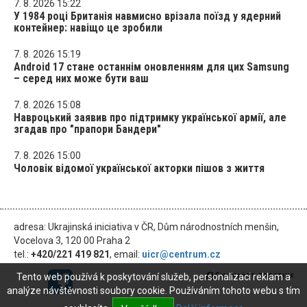
7. 8. 2026 15:22
У 1984 році Британія навмисно врізала поїзд у ядерний
контейнер: навіщо це зробили
7. 8. 2026 15:19
Android 17 стане останнім оновленням для цих Samsung
– серед них може бути ваш
7. 8. 2026 15:08
Навроцький заявив про підтримку української армії, але
згадав про "прапори Бандери"
7. 8. 2026 15:00
Чоловік відомої української акторки пішов з життя
adresa: Ukrajinská iniciativa v ČR, Dům národnostních menšin,
Vocelova 3, 120 00 Praha 2
tel.:
+420/221 419 821
, email:
uicr@centrum.cz
Tento web používá k poskytování služeb, personalizaci reklam a
analýze návštěvnosti soubory cookie. Používáním tohoto webu s tím