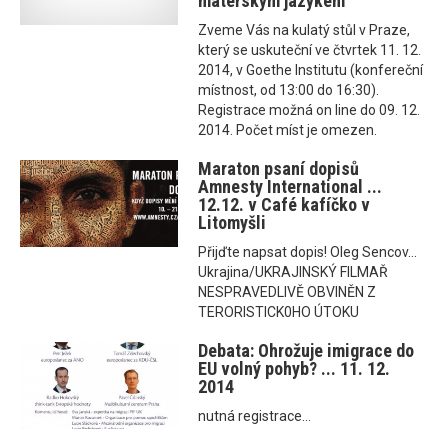
mateřským jazykem
Zveme Vás na kulatý stůl v Praze,
který se uskuteční ve čtvrtek 11. 12.
2014, v Goethe Institutu (konfereční
místnost, od 13:00 do 16:30).
Registrace možná on line do 09. 12.
2014. Počet míst je omezen.
Maraton psaní dopisů
Amnesty International ...
12.12. v Café kafíčko v
Litomyšli
Přijďte napsat dopis! Oleg Sencov...
Ukrajina/UKRAJINSKÝ FILMAŘ
NESPRAVEDLIVĚ OBVINĚN Z
TERORISTICK0HO ÚTOKU
Debata: Ohrožuje imigrace do
EU volný pohyb? ... 11. 12.
2014
nutná registrace...