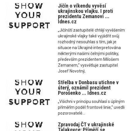
Jičín o víkendu vyvěsí
ukrajinskou vlajku. I proti
prezidentu Zemanovi ...
Idnes.cz
„Jičínští zastupitelé chtějí vyvěšením
ukrajinské vlajky také vyjádřit svůj
rozhodný nesouhlas s tím, jak je
situace na Ukrajině interpretována
některými našimi čelnými politiky,
především prezidentem Milošem
Zemanem,“ vysvětluje zastupitel
Josef Novotný,
Střelba v Donbasu utichne v
úterý, oznámil prezident
Porošenko ... Idnes.cz
„Všichni v principu souhlasí s úplným
příměřím podél frontové linie,“ uvedli
pozorovatelé...
Zpravodaj ČT v ukrajinské
Talakovce: Příměří se