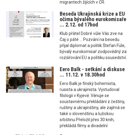
migrantech žijících v ČR.
Beseda Ukrajinská krize a EU
očima bývalého eurokomisaře
... 2.12. od 17hod
Klub přátel Dobré vůle Vás zve na
Čaj o páté ... Pozvání na besedu
přijal diplomat a politik Štefan Füle,
bývalý eurokomisař zodpovědný za
rozšiřování EU a politiku sousedství.
Eero Balk - setkání a diskuse
... 11.12. v 18.30hod
Eero Balk je finský bohemista,
rusista a ukrajinista. Vystudoval
filologii v Kyjevě. Věnuje se
soustavnému překládání z češtiny,
ruštiny a ukrajinštiny, ale zajímá se
také o slovenštinu a lužickou
srbštinu.Přeložil přes 30 knih,
překládá filmy a divadelní