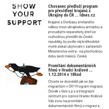
Chovanec předloží program
pro přesídlení krajanů z
Ukrajiny do ČR ... Idnes.cz
Krajané z Donbasu zmítaného
válkou mezi ukrajinskou armádou a
proruskými separatisty, kteří se
rozhodnou přesídlit do České
republiky, by podle něj krátkodobě
mohli získat ubytování v zařízeních
Ministerstva vnitra - na přechodnou
dobu šesti měsíců. Česká
Promítání dokumentárních
filmů v Hradci králové ...
1.12.2014 v 18hod
Chcete se dozvědět jak se žije
migrantům v ČR? Program migrace,
Člověk v tísni o.p.s a Integrační
centrum pro cizince Hradec Králové
Vás zvou na promítání
dokumentárních filmů o migraci a