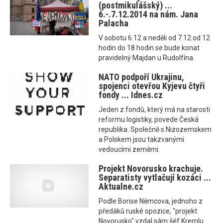
(postmikulášský) ...
6.-.7.12.2014 na nám. Jana
Palacha
V sobotu 6.12 a neděli od 7.12.od 12
hodin do 18 hodin se bude konat
pravidelný Majdan u Rudolfína.
NATO podpoří Ukrajinu,
spojenci otevřou Kyjevu čtyři
fondy ... Idnes.cz
Jeden z fondů, který má na starosti
reformu logistiky, povede Česká
republika. Společně s Nizozemskem
a Polskem jsou takzvanými
vedoucími zeměmi.
Projekt Novorusko krachuje.
Separatisty vytlačují kozáci ...
Aktualne.cz
Podle Borise Němcova, jednoho z
předáků ruské opozice, "projekt
Novorusko" vzdal sám šéf Kremlu