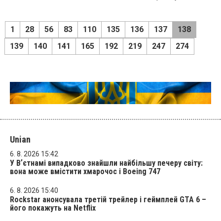
1
28
56
83
110
135
136
137
138
139
140
141
165
192
219
247
274
Unian
6. 8. 2026 15:42
У Вʼєтнамі випадково знайшли найбільшу печеру світу:
вона може вмістити хмарочос і Boeing 747
6. 8. 2026 15:40
Rockstar анонсувала третій трейлер і геймплей GTA 6 –
його покажуть на Netflix