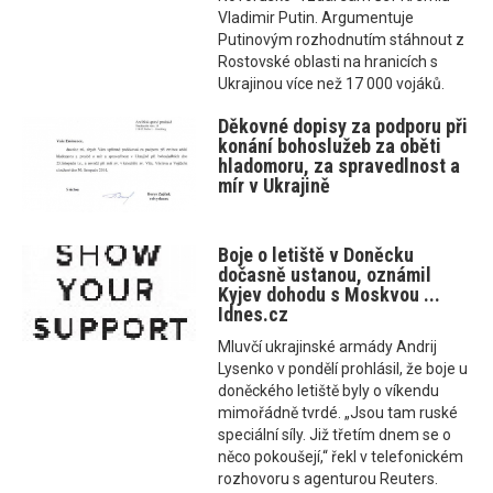
Vladimir Putin. Argumentuje
Putinovým rozhodnutím stáhnout z
Rostovské oblasti na hranicích s
Ukrajinou více než 17 000 vojáků.
Děkovné dopisy za podporu při
konání bohoslužeb za oběti
hladomoru, za spravedlnost a
mír v Ukrajině
Boje o letiště v Doněcku
dočasně ustanou, oznámil
Kyjev dohodu s Moskvou ...
Idnes.cz
Mluvčí ukrajinské armády Andrij
Lysenko v pondělí prohlásil, že boje u
doněckého letiště byly o víkendu
mimořádně tvrdé. „Jsou tam ruské
speciální síly. Již třetím dnem se o
něco pokoušejí,“ řekl v telefonickém
rozhovoru s agenturou Reuters.