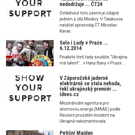
nedodržuje ... ČT24
Ovládnout toto území je údajně
jedním z cílů Moskvy. V Talakovce
natáčel zpravodaj ČT Miroslav
Karas.
Selo i Ludy v Praze ...
6.12.2014
Finalisté třetí řady soutěže "Ukrajina
má talent"... v Hany Bany v Praze ...
V Záporožské jaderné
elektrárně se stala nehoda,
řekl ukrajinský premiér ...
Idnes.cz
Mezinárodní agentura pro
atomovou energii (MAAE) podle
Reuters prozatím incident na
Ukrajině nekomentovala.
Petiční Majdan