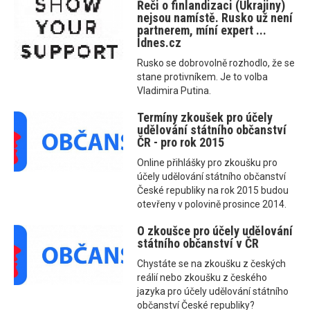
Řeči o finlandizaci (Ukrajiny)
nejsou namístě. Rusko už není
partnerem, míní expert ...
Idnes.cz
Rusko se dobrovolně rozhodlo, že se
stane protivníkem. Je to volba
Vladimira Putina.
Termíny zkoušek pro účely
udělování státního občanství
ČR - pro rok 2015
Online přihlášky pro zkoušku pro
účely udělování státního občanství
České republiky na rok 2015 budou
otevřeny v polovině prosince 2014.
O zkoušce pro účely udělování
státního občanství v ČR
Chystáte se na zkoušku z českých
reálií nebo zkoušku z českého
jazyka pro účely udělování státního
občanství České republiky?