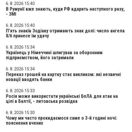
6. 8. 2026 15:40
В Румунії вже знають, куди РФ вдарить наступного разу,
- ЗМІ
6. 8. 2026 15:40
П’ять знаків Зодіаку отримають знак долі: число ангела
8/6 принесе їм удачу
6. 8. 2026 15:34
Українець у Німеччині шпигував за оборонним
підприємством, його затримали
6. 8. 2026 15:34
Переказ грошей на картку стає викликом: які незвичні
новації вводять банки
6. 8. 2026 15:33
Росія може використати українські БпЛА для атак на
цілі в Балтії, - литовська розвідка
6. 8. 2026 15:30
Чому ми часто прокидаємося саме о 3-й годині ночі:
пояснення вчених