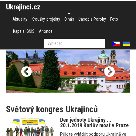
Ukrajinci.cz
Aktuality
Kroužky, projekty
O nás
Časopis Porohy
Foto
Kapela IGNIS
Anonce
Světový kongres Ukrajinců
Den jednoty Ukrajiny ...
20.1.2019 Karlův most v Praze
Přijďte vyjádřit podporu Ukrajině ve