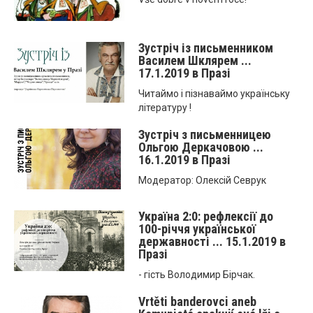
Зустріч із письменником
Василем Шклярем ...
17.1.2019 в Празі
Читаймо і пізнаваймо українську
літературу !
Зустріч з письменницею
Ольгою Деркачовою ...
16.1.2019 в Празі
Модератор: Олексій Севрук
Україна 2:0: рефлексії до
100-річчя української
державності ... 15.1.2019 в
Празі
- гість Володимир Бірчак.
Vrtěti banderovci aneb