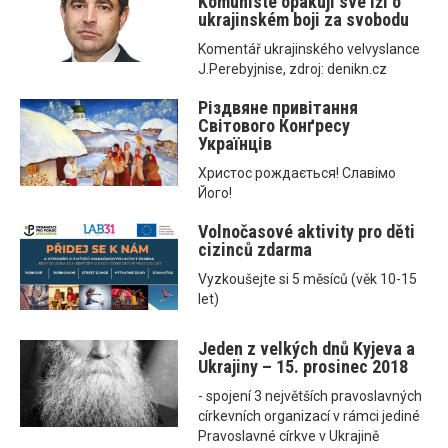
Komunisté opakují své lži o
ukrajinském boji za svobodu
Komentář ukrajinského velvyslance
J.Perebyjnise, zdroj: denikn.cz
Різдвяне привітання
Світового Конґресу
Українців
Христос рождається! Славімо
Його!
Volnočasové aktivity pro děti
cizinců zdarma
Vyzkoušejte si 5 měsíců (věk 10-15
let)
Jeden z velkých dnů Kyjeva a
Ukrajiny – 15. prosinec 2018
- spojení 3 největších pravoslavných
církevních organizací v rámci jediné
Pravoslavné církve v Ukrajině