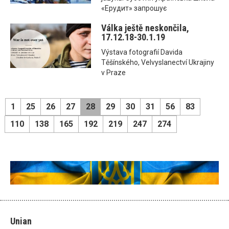
«Ерудит» запрошує
Válka ještě neskončila,
17.12.18-30.1.19
Výstava fotografií Davida
Těšínského, Velvyslanectví Ukrajiny
v Praze
1
25
26
27
28
29
30
31
56
83
110
138
165
192
219
247
274
Unian