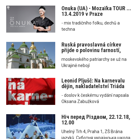
Onuka (UA) - Mozaїka TOUR ...
13.4.2019 v Praze
- mix tradičního folku, dechů a
techna
Ruská pravoslavná církev
přijde o polovinu farností,
moskevského patriarchy se už na
Ukrajině nebojí
Leonid Pljušč: Na karnevalu
dějin, nakladatelství Triáda
- doslov k českému vydání napsala
Oksana Zabužková
Ніч перед Різдвом, 22.12.18,
12.00
Uhelný Trh 4, Praha 1, ZŠ Brána
jazyků. Суботня українська школа