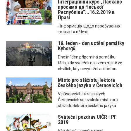
Інтеграційнiй курс „Ласкаво
просимо до Чеської
Республіки“...16.2.2019 в
Празі
- інформація щодо перебування
та життя в Чехії
16. leden - den uctění památky
Kyborgů
Dnešní den připomíná památku
těch, kdo vydrželi na svém místě ve
chvílích, kdy nevydržel ani beton.
Místo pro stážistu-lektora
českého jazyka v Černovicích
V půvabných ukrajinských
Černovicích se uvolnilo místo pro
stážistu-lektora českého jazyka.
Sváteční pozdrav UIČR - PF
2019
Vše dobré v novém roce!