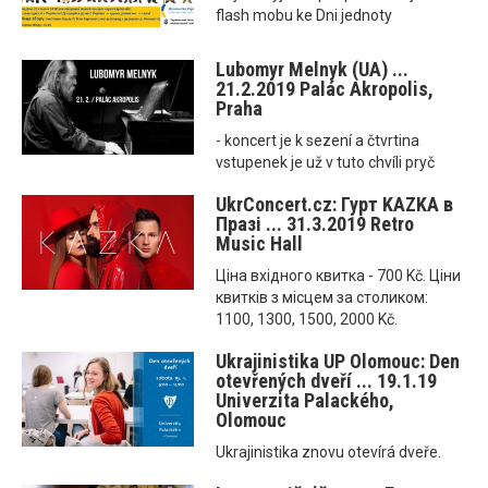
flash mobu ke Dni jednoty
Lubomyr Melnyk (UA) ...
21.2.2019 Palác Akropolis,
Praha
- koncert je k sezení a čtvrtina
vstupenek je už v tuto chvíli pryč
UkrConcert.cz: Гурт KAZKA в
Празі ... 31.3.2019 Retro
Music Hall
Ціна вхідного квитка - 700 Kč. Ціни
квитків з місцем за столиком:
1100, 1300, 1500, 2000 Kč.
Ukrajinistika UP Olomouc: Den
otevřených dveří ... 19.1.19
Univerzita Palackého,
Olomouc
Ukrajinistika znovu otevírá dveře.