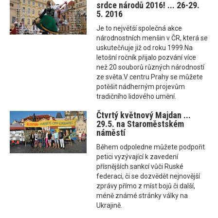
srdce národů 2016! ... 26-29.
5. 2016
Je to největší společná akce
národnostních menšin v ČR, která se
uskutečňuje již od roku 1999.Na
letošní ročník přijalo pozvání více
než 20 souborů různých národností
ze světa.V centru Prahy se můžete
potěšit nádherným projevům
tradičního lidového umění.
Čtvrtý květnový Majdan ...
29.5. na Staroměstském
náměstí
Během odpoledne můžete podpořit
petici vyzývající k zavedení
přísnějších sankcí vůči Ruské
federaci, či se dozvědět nejnovější
zprávy přímo z míst bojů či další,
méně známé stránky války na
Ukrajině.