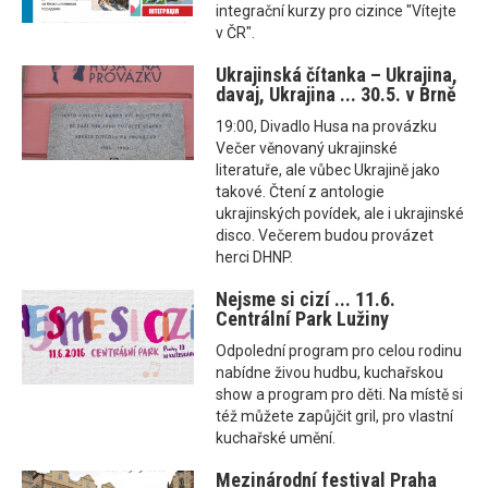
integrační kurzy pro cizince "Vítejte
v ČR".
Ukrajinská čítanka – Ukrajina,
davaj, Ukrajina ... 30.5. v Brně
19:00, Divadlo Husa na provázku
Večer věnovaný ukrajinské
literatuře, ale vůbec Ukrajině jako
takové. Čtení z antologie
ukrajinských povídek, ale i ukrajinské
disco. Večerem budou provázet
herci DHNP.
Nejsme si cizí ... 11.6.
Centrální Park Lužiny
Odpolední program pro celou rodinu
nabídne živou hudbu, kuchařskou
show a program pro děti. Na místě si
též můžete zapůjčit gril, pro vlastní
kuchařské umění.
Mezinárodní festival Praha