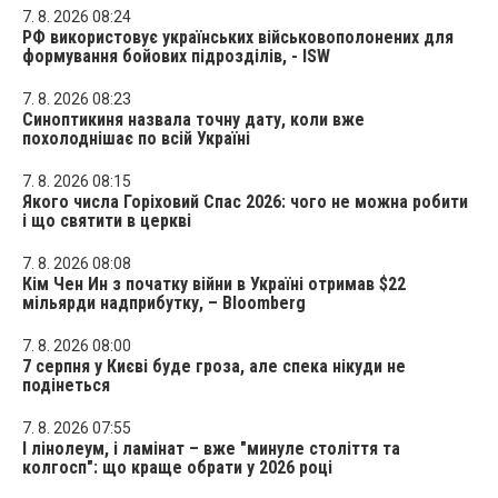
7. 8. 2026 08:24
РФ використовує українських військовополонених для
формування бойових підрозділів, - ISW
7. 8. 2026 08:23
Синоптикиня назвала точну дату, коли вже
похолоднішає по всій Україні
7. 8. 2026 08:15
Якого числа Горіховий Спас 2026: чого не можна робити
і що святити в церкві
7. 8. 2026 08:08
Кім Чен Ин з початку війни в Україні отримав $22
мільярди надприбутку, – Bloomberg
7. 8. 2026 08:00
7 серпня у Києві буде гроза, але спека нікуди не
подінеться
7. 8. 2026 07:55
І лінолеум, і ламінат – вже "минуле століття та
колгосп": що краще обрати у 2026 році