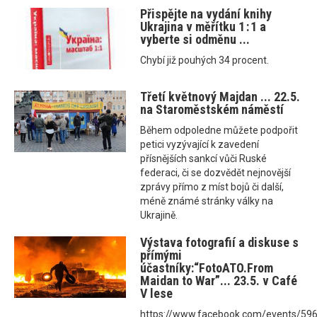
Přispějte na vydání knihy
Ukrajina v měřítku 1 : 1 a
vyberte si odměnu ...
Chybí již pouhých 34 procent.
Třetí květnový Majdan ... 22.5.
na Staroměstském náměstí
Během odpoledne můžete podpořit
petici vyzývající k zavedení
přísnějších sankcí vůči Ruské
federaci, či se dozvědět nejnovější
zprávy přímo z míst bojů či další,
méně známé stránky války na
Ukrajině.
Výstava fotografií a diskuse s
přímými
účastníky:“FotoATO.From
Maidan to War”... 23.5. v Café
V lese
https://www.facebook.com/events/5