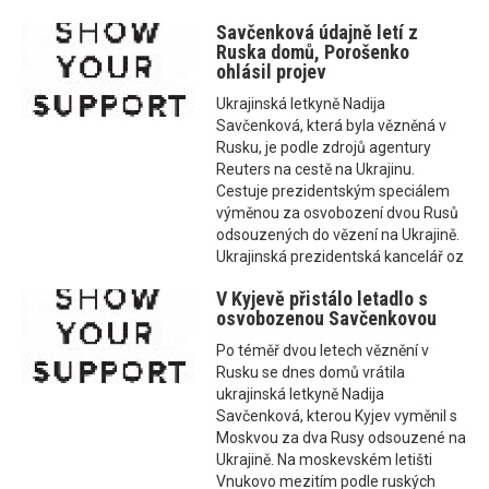
Savčenková údajně letí z
Ruska domů, Porošenko
ohlásil projev
Ukrajinská letkyně Nadija
Savčenková, která byla vězněná v
Rusku, je podle zdrojů agentury
Reuters na cestě na Ukrajinu.
Cestuje prezidentským speciálem
výměnou za osvobození dvou Rusů
odsouzených do vězení na Ukrajině.
Ukrajinská prezidentská kancelář oz
V Kyjevě přistálo letadlo s
osvobozenou Savčenkovou
Po téměř dvou letech věznění v
Rusku se dnes domů vrátila
ukrajinská letkyně Nadija
Savčenková, kterou Kyjev vyměnil s
Moskvou za dva Rusy odsouzené na
Ukrajině. Na moskevském letišti
Vnukovo mezitím podle ruských