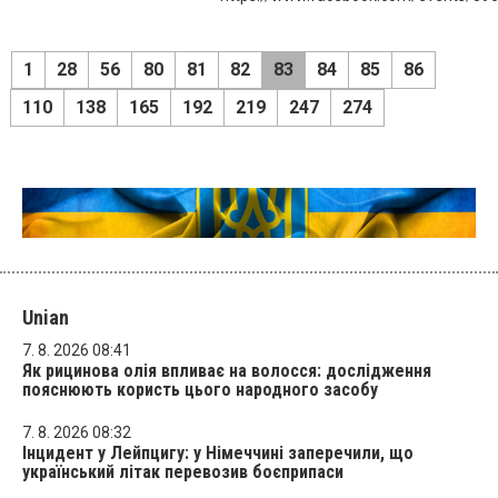
1
28
56
80
81
82
83
84
85
86
110
138
165
192
219
247
274
Unian
7. 8. 2026 08:41
Як рицинова олія впливає на волосся: дослідження
пояснюють користь цього народного засобу
7. 8. 2026 08:32
Інцидент у Лейпцигу: у Німеччині заперечили, що
український літак перевозив боєприпаси