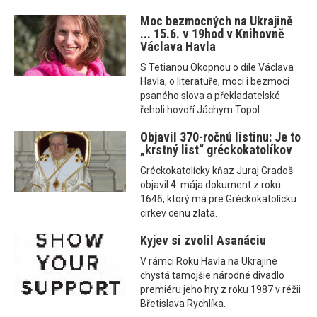
Moc bezmocných na Ukrajině
... 15.6. v 19hod v Knihovně
Václava Havla
S Tetianou Okopnou o díle Václava
Havla, o literatuře, moci i bezmoci
psaného slova a překladatelské
řeholi hovoří Jáchym Topol.
Objavil 370-ročnú listinu: Je to
„krstný list“ gréckokatolíkov
Gréckokatolícky kňaz Juraj Gradoš
objavil 4. mája dokument z roku
1646, ktorý má pre Gréckokatolícku
cirkev cenu zlata.
Kyjev si zvolil Asanáciu
V rámci Roku Havla na Ukrajine
chystá tamojšie národné divadlo
premiéru jeho hry z roku 1987 v réžii
Břetislava Rychlíka.