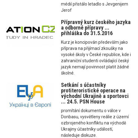
médií přistálo letadlo s Jevgenijem
Jerof
Přípravný kurz českého jazyka
a odborné přípravy ...
přihláška do 31.5.2016
Kurz je koncipován především jako
příprava na přijímací zkoušky na
vysoké školy v České republice, kde i
zahraniční studenti ovládající český
jazyk nemají povinnost platit žádné
školné.
Setkání s účastníky
protiteroristické operace na
východní Ukrajině a sportovci
... 24.5. PSN House
promítání dokumentu o válce v
Donbasu, vysvětleny reálie z území
ozbrojeného konfliktu na východě
Ukrajiny účastníky událostí,
následuje diskuze.