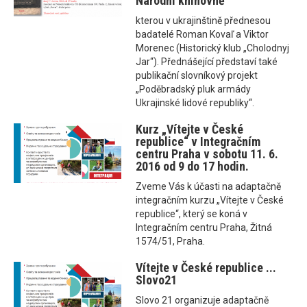
Národní knihovně
kterou v ukrajinštině přednesou
badatelé Roman Kovaľ a Viktor
Morenec (Historický klub „Cholodnyj
Jar“). Přednášející představí také
publikační slovníkový projekt
„Poděbradský pluk armády
Ukrajinské lidové republiky“.
Kurz „Vítejte v České
republice“ v Integračním
centru Praha v sobotu 11. 6.
2016 od 9 do 17 hodin.
Zveme Vás k účasti na adaptačně
integračním kurzu „Vítejte v České
republice“, který se koná v
Integračním centru Praha, Žitná
1574/51, Praha.
Vítejte v České republice ...
Slovo21
Slovo 21 organizuje adaptačně