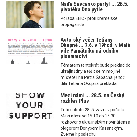
Naďa Savčenko party! ... 26.5.
pivotéka Dno pytle
Pořádá EEIC - proti kremelské
propagandě
Autorský večer Tetiany
Okopné ... 7.6. v 19hod. v Malé
vile Památníku národního
písemnictví
Tématem tentokrát bude překlad do
ukrajinštiny a těšit se mimo jiné
můžete i na Petra Šabacha, jehož
díla Tetiana Okopná překládá.
Mezi námi ... 28.5. na Český
rozhlas Plus
Tuto sobotu 28. 5. zazní v pořadu
Mezi námi od 15.10 do 15.30
rozhovor s ukrajinským novinářem a
blogerem Denysem Kazanským.
Zveme k poslechu.