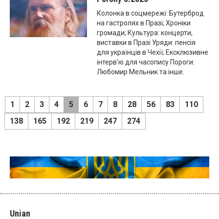
Колонка в соцмережі: Бутерброд
на гастролях в Празі; Хроніки
громади; Культура: концерти,
виставки в Празі Уряди: пенсія
для українців в Чехії; Ексклюзивне
інтерв'ю для часопису Пороги:
Любомир Мельник та інше.
1
2
3
4
5
6
7
8
28
56
83
110
138
165
192
219
247
274
Unian