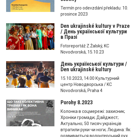
Termín pro odevzdání překladu: 10.
prosince 2023
Den ukrajinské kultury v Praze
/ День української культури
в Празі
Fotoreportáž Z.Žalský, KC
Novodvorská, 15.10.23
День української культури /
Den ukrajinské kultury
15.10.2023, 14.00 Культурний
центр Новодворська / KC
Novodvorská, Praha 4
Porohy 8.2023
Колонка в соцмережі: захисник;
Хроніки громади; Дайджест;
Актуально; 50 тисяч українців
втратили руки чи ноги; Людина: Як
розвивається волонтерський рух