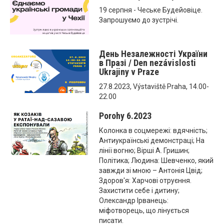
19 серпня - Чеське Будейовіце.
Запрошуємо до зустрічі.
День Незалежності України
в Празі / Den nezávislosti
Ukrajiny v Praze
27.8.2023, Výstaviště Praha, 14.00-
22.00
Porohy 6.2023
Колонка в соцмережі: вдячність;
Антиукраїнські демонстраці; На
лінії вогню; Вірші А. Гришин;
Політика; Людина: Шевченко, який
завжди зі мною – Антонія Цвід;
Здоров'я: Харчові отруєння.
Захистити себе і дитину;
Олександр Ірванець:
міфотворець, що лінується
писати.