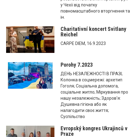
у Чехії від початку
повномасштабного вторгнення та
ін.
Charitativní koncert Svitlany
Reichel
CARPE DIEM, 16.9.2023
Porohy 7.2023
ДЕНЬ НЕЗАЛЕЖНОСТІ В ПРАЗІ;
Колонка в соцмережі: архетип
Гоголя; Соціальна допомога,
соціальне житло; Міркування про
нашу незалежність; Здоров'я:
Душевна гігієна або як
налагодити своє життя;
Суспільство
Evropský kongres Ukrajinců v
Praze