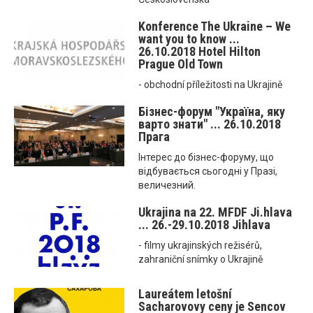
Konference The Ukraine – We
want you to know ...
26.10.2018 Hotel Hilton
Prague Old Town
- obchodní příležitosti na Ukrajině
Бізнес-форум "Україна, яку
варто знати" ... 26.10.2018
Прага
Інтерес до бізнес-форуму, що
відбувається сьогодні у Празі,
величезний.
Ukrajina na 22. MFDF Ji.hlava
... 26.-29.10.2018 Jihlava
- filmy ukrajinských režisérů,
zahraniční snímky o Ukrajině
Laureátem letošní
Sacharovovy ceny je Sencov