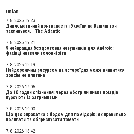
Unian
7. 8. 2026 19:23
Дипломатичний контранаступ України на Вашингтон
захлинувся, - The Atlantic
7. 8. 2026 19:21
5 найкращих бездротових навушників для Android:
фахівці назвали головні хіти
7. 8. 2026 19:19
Найдорожчим ресурсом на астероїдах може виявитися
зовсім не платина
7. 8. 2026 19:06
До 10 годин спізнення: через обстріли низка поїздів
курсують із затримками
7. 8. 2026 19:00
Що дає сироватка з йодом для помідорів: як правильно
поливати та обприскувати томати
7. 8. 2026 18:42