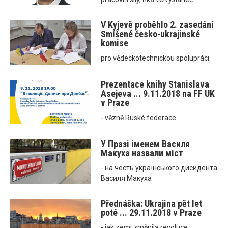
V Kyjevě proběhlo 2. zasedání
Smíšené česko-ukrajinské
komise
pro vědeckotechnickou spolupráci
Prezentace knihy Stanislava
Asejeva ... 9.11.2018 na FF UK
v Praze
- vězně Ruské federace
У Празі іменем Василя
Макуха назвали міст
- на честь українського дисидента
Василя Макуха
Přednáška: Ukrajina pět let
poté ... 29.11.2018 v Praze
- jak zemi změnila revoluce