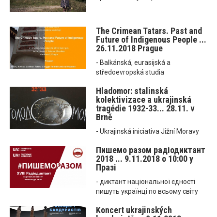
The Crimean Tatars. Past and
Future of Indigenous People ...
26.11.2018 Prague
- Balkánská, eurasijská a
středoevropská studia
Hladomor: stalinská
kolektivizace a ukrajinská
tragédie 1932-33... 28.11. v
Brně
- Ukrajinská iniciativa Jižní Moravy
Пишемо разом радіодиктант
2018 ... 9.11.2018 o 10:00 у
Празі
- диктант національної єдності
пишуть українці по всьому світу
Koncert ukrajinských