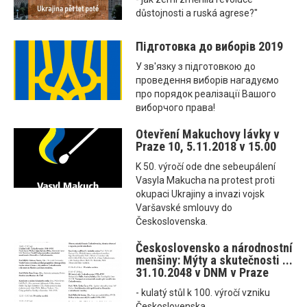
důstojnosti a ruská agrese?"
Підготовка до виборів 2019
У зв'язку з підготовкою до
проведення виборів нагадуємо
про порядок реалізації Вашого
виборчого права!
Otevření Makuchovy lávky v
Praze 10, 5.11.2018 v 15.00
K 50. výročí ode dne sebeupálení
Vasyla Makucha na protest proti
okupaci Ukrajiny a invazi vojsk
Varšavské smlouvy do
Československa.
Československo a národnostní
menšiny: Mýty a skutečnosti ...
31.10.2048 v DNM v Praze
- kulatý stůl k 100. výročí vzniku
Československa