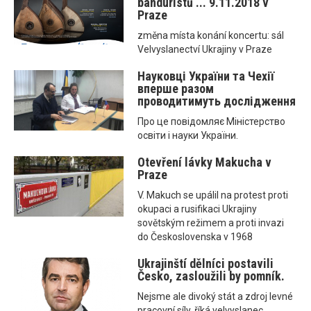
banduristů ... 9.11.2018 v
Praze
změna místa konání koncertu: sál
Velvyslanectví Ukrajiny v Praze
Науковці України та Чехії
вперше разом
проводитимуть дослідження
Про це повідомляє Міністерство
освіти і науки України.
Otevření lávky Makucha v
Praze
V. Makuch se upálil na protest proti
okupaci a rusifikaci Ukrajiny
sovětským režimem a proti invazi
do Československa v 1968
Ukrajinští dělníci postavili
Česko, zasloužili by pomník.
Nejsme ale divoký stát a zdroj levné
pracovní síly, říká velvyslanec