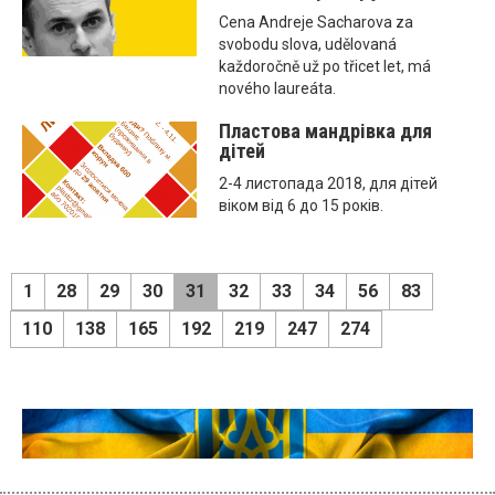
Cena Andreje Sacharova za
svobodu slova, udělovaná
každoročně už po třicet let, má
nového laureáta.
Пластова мандрівка для
дітей
2-4 листопада 2018, для дітей
віком від 6 до 15 років.
1
28
29
30
31
32
33
34
56
83
110
138
165
192
219
247
274