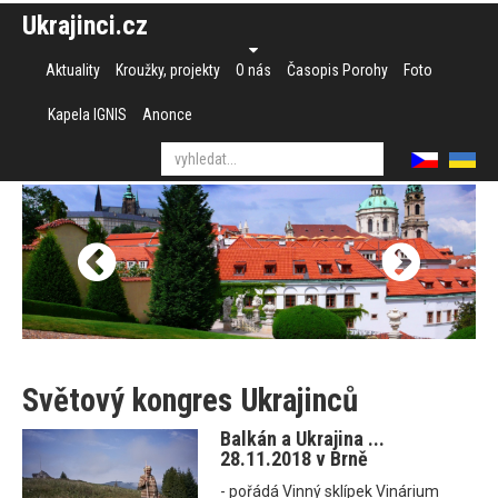
Ukrajinci.cz
Aktuality
Kroužky, projekty
O nás
Časopis Porohy
Foto
Kapela IGNIS
Anonce
Světový kongres Ukrajinců
Balkán a Ukrajina ...
28.11.2018 v Brně
- pořádá Vinný sklípek Vinárium