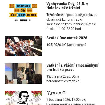
Vyshyvanka Day, 21.5. v
Holešovické tržnici
Tržní náměstí popáté ožije oslavou
ukrajinské kultury, tradic i
současného komunitního života v
Česku, 11.00-22.00 hod.
Svátek Dne matek 2026
10.5.2026, KC Novodvorská
Setkání s vládní zmocněnkyní
pro lidská práva
13. března 2026, Dům
národnostních menšin
"Думи мої"
7 березня 2026, 17:00 год,
Будинок національних меншин,