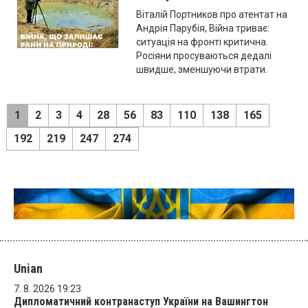
Віталій Портников про атентат на
Андрія Парубія, Війна триває:
ситуація на фронті критична.
Росіяни просуваються дедалі
швидше, зменшуючи втрати.
1
2
3
4
28
56
83
110
138
165
192
219
247
274
Unian
7. 8. 2026 19:23
Дипломатичний контранаступ України на Вашингтон