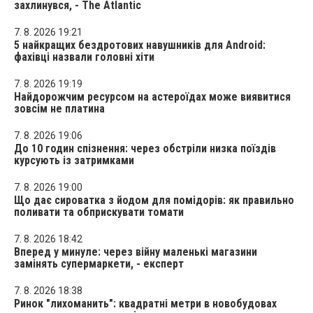
захлинувся, - The Atlantic
7. 8. 2026 19:21
5 найкращих бездротових навушників для Android:
фахівці назвали головні хіти
7. 8. 2026 19:19
Найдорожчим ресурсом на астероїдах може виявитися
зовсім не платина
7. 8. 2026 19:06
До 10 годин спізнення: через обстріли низка поїздів
курсують із затримками
7. 8. 2026 19:00
Що дає сироватка з йодом для помідорів: як правильно
поливати та обприскувати томати
7. 8. 2026 18:42
Вперед у минуле: через війну маленькі магазини
замінять супермаркети, - експерт
7. 8. 2026 18:38
Ринок "лихоманить": квадратні метри в новобудовах