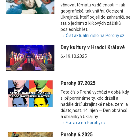
věnovat tématu vzdálenosti — jak
geografické, tak vnitřní. Odcizení
Ukrajinců, kteří odjeli do zahraničí, se
stalo jedním z klíčových zážitků
posledních let.
→ Číst aktuální číslo na Porohy.cz
Dny kultury v Hradci Králové
6.-19.10.2025
Porohy 07.2025
Toto číslo Prahů vychází v době, kdy
si připomínáme ty, kdo drželi a
nadále drží ukrajinské nebe, zemi a
důstojnost. 14. říjen — Den obránců
a obránkyň Ukrajiny...
→ Читати на Porohy.cz
Porohy 6.2025