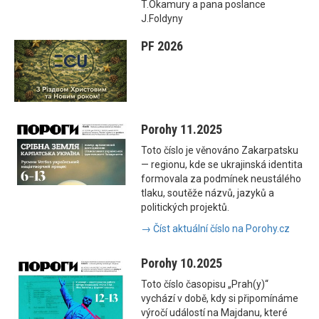
T.Okamury a pana poslance
J.Foldyny
PF 2026
Porohy 11.2025
Toto číslo je věnováno Zakarpatsku
— regionu, kde se ukrajinská identita
formovala za podmínek neustálého
tlaku, soutěže názvů, jazyků a
politických projektů.
→ Číst aktuální číslo na Porohy.cz
Porohy 10.2025
Toto číslo časopisu „Prah(y)“
vychází v době, kdy si připomínáme
výročí událostí na Majdanu, které