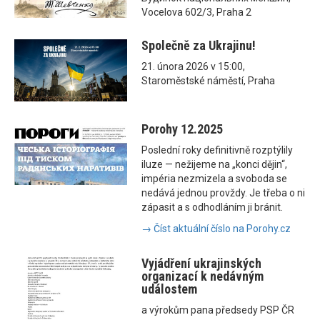
Vocelova 602/3, Praha 2
Společně za Ukrajinu!
21. února 2026 v 15:00,
Staroměstské náměstí, Praha
Porohy 12.2025
Poslední roky definitivně rozptýlily
iluze — nežijeme na „konci dějin“,
impéria nezmizela a svoboda se
nedává jednou provždy. Je třeba o ni
zápasit a s odhodláním ji bránit.
→ Číst aktuální číslo na Porohy.cz
Vyjádření ukrajinských
organizací k nedávným
událostem
a výrokům pana předsedy PSP ČR