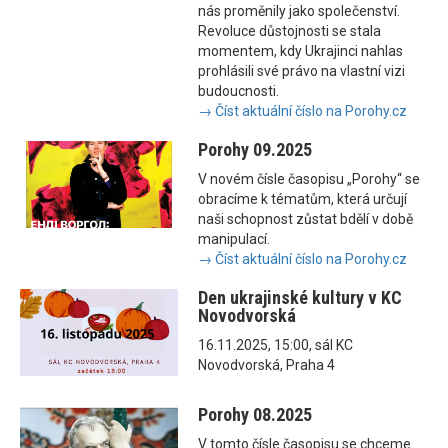
nás proměnily jako společenství.
Revoluce důstojnosti se stala
momentem, kdy Ukrajinci nahlas
prohlásili své právo na vlastní vizi
budoucnosti.
→ Číst aktuální číslo na Porohy.cz
Porohy 09.2025
V novém čísle časopisu „Porohy“ se
obracíme k tématům, která určují
naši schopnost zůstat bdělí v době
manipulací.
→ Číst aktuální číslo na Porohy.cz
Den ukrajinské kultury v KC
Novodvorská
16.11.2025, 15:00, sál KC
Novodvorská, Praha 4
Porohy 08.2025
V tomto čísle časopisu se chceme