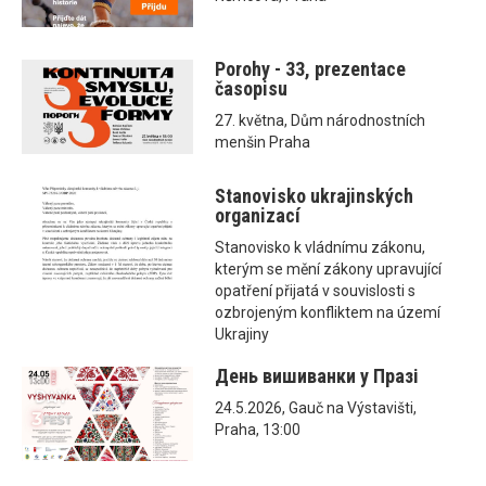
Porohy - 33, prezentace
časopisu
27. května, Dům národnostních
menšin Praha
Stanovisko ukrajinských
organizací
Stanovisko k vládnímu zákonu,
kterým se mění zákony upravující
opatření přijatá v souvislosti s
ozbrojeným konfliktem na území
Ukrajiny
День вишиванки у Празі
24.5.2026, Gauč na Výstavišti,
Praha, 13:00