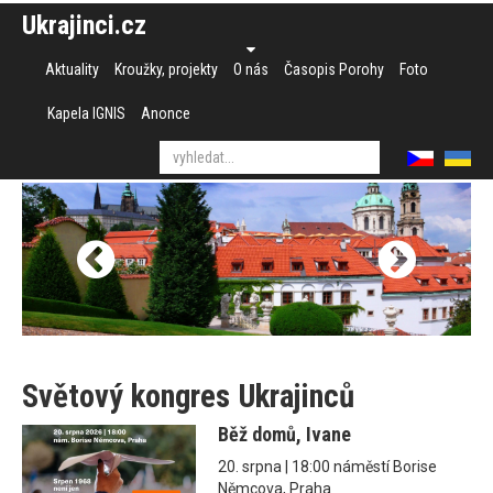
Ukrajinci.cz
Aktuality
Kroužky, projekty
O nás
Časopis Porohy
Foto
Kapela IGNIS
Anonce
Světový kongres Ukrajinců
Běž domů, Ivane
20. srpna | 18:00 náměstí Borise
Němcova, Praha