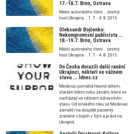
17.-18.7. Brno, Ostrava
Měsíc autorského čtení ... čestný
host Ukrajina ... 1. 7. - 4. 8. 2015
Oleksandr Bojčenko:
Nekompromisní publicista ...
18.-19.7. Brno, Ostrava
Měsíc autorského čtení ... čestný
host Ukrajina ... 1. 7. - 4. 8. 2015
Do Česka dorazili další ranění
Ukrajinci, někteří ve vážném
stavu ... Idnes.cz
Medevac pomáhá hlavně dětem,
starším lidem nebo ženám, které se
nacházejí ve vážném zdravotním
stavu. Od loňského roku se Medevac
zaměřil i na dospělé pacienty
zraněné v bojích v Sýrii a právě na
Ukrajině.
Anatolij Dnistrovyj: Kultura