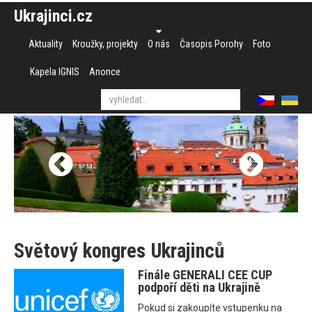
Ukrajinci.cz
Aktuality
Kroužky, projekty
O nás
Časopis Porohy
Foto
Kapela IGNIS
Anonce
Světový kongres Ukrajinců
Finále GENERALI CEE CUP
podpoří děti na Ukrajině
Pokud si zakoupíte vstupenku na