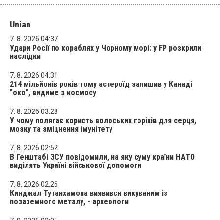
Unian
7. 8. 2026 04:37
Удари Росії по кораблях у Чорному морі: у FP розкрили
наслідки
7. 8. 2026 04:31
214 мільйонів років тому астероїд залишив у Канаді
"око", видиме з космосу
7. 8. 2026 03:28
У чому полягає користь волоських горіхів для серця,
мозку та зміцнення імунітету
7. 8. 2026 02:52
В Генштабі ЗСУ повідомили, на яку суму країни НАТО
виділять Україні військової допомоги
7. 8. 2026 02:26
Кинджал Тутанхамона виявився викуваним із
позаземного металу, - археологи