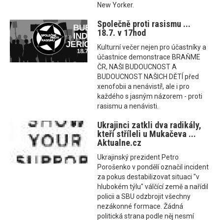
New Yorker.
Společně proti rasismu ...
18.7. v 17hod
Kulturní večer nejen pro účastníky a
účastnice demonstrace BRAŇME
ČR, NAŠI BUDOUCNOST A
BUDOUCNOST NAŠICH DĚTÍ před
xenofobii a nenávistí!, ale i pro
každého s jasným názorem - proti
rasismu a nenávisti.
Ukrajinci zatkli dva radikály,
kteří stříleli u Mukačeva ...
Aktualne.cz
Ukrajinský prezident Petro
Porošenko v pondělí označil incident
za pokus destabilizovat situaci "v
hlubokém týlu" válčící země a nařídil
policii a SBU odzbrojit všechny
nezákonné formace. Žádná
politická strana podle něj nesmí