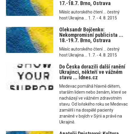
17.-18.7. Brno, Ostrava
Měsíc autorského čtení ... čestný
host Ukrajina ... 1. 7. - 4. 8. 2015
Oleksandr Bojčenko:
Nekompromisní publicista ...
18.-19.7. Brno, Ostrava
Měsíc autorského čtení ... čestný
host Ukrajina ... 1. 7. - 4. 8. 2015
Do Česka dorazili další ranění
Ukrajinci, někteří ve vážném
stavu ... Idnes.cz
Medevac pomáhá hlavně dětem,
starším lidem nebo ženám, které se
nacházejí ve vážném zdravotním
stavu. Od loňského roku se Medevac
zaměřil i na dospělé pacienty
zraněné v bojích v Sýrii a právě na
Ukrajině.
Anatolij Dnistrovyj: Kultura