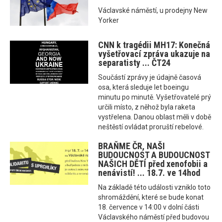
Václavské náměstí, u prodejny New
Yorker
CNN k tragédii MH17: Konečná
vyšetřovací zpráva ukazuje na
separatisty ... ČT24
Součástí zprávy je údajně časová
osa, která sleduje let boeingu
minutu po minutě. Vyšetřovatelé prý
určili místo, z něhož byla raketa
vystřelena. Danou oblast měli v době
neštěstí ovládat proruští rebelové.
BRAŇME ČR, NAŠI
BUDOUCNOST A BUDOUCNOST
NAŠICH DĚTÍ před xenofobii a
nenávistí! ... 18.7. ve 14hod
Na základě této události vzniklo toto
shromáždění, které se bude konat
18. července v 14:00 v dolní části
Václavského náměstí před budovou