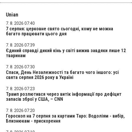
Unian
7. 8. 2026 07:40
7 серпня: церковне свято сьогодні, кому не можна
багато працювати цього дня
7. 8. 2026 07:39
Єдиний справді дикий кінь у світі вижив завдяки лише 12
тваринам
7. 8. 2026 07:30
Спаси, День Незалежності та багато чого іншого: усі
свята серпня 2026 року в Україні
7. 8. 2026 07:23
Трамп розлютився через витік інформації про дефіцит
запасів зброї у США, – CNN
7. 8. 2026 07:20
Гороскоп на 7 серпня за картами Таро: Водоліям - вибір,
Близнюкам - прискорення