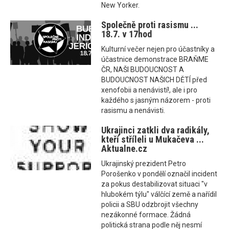
New Yorker.
Společně proti rasismu ...
18.7. v 17hod
Kulturní večer nejen pro účastníky a
účastnice demonstrace BRAŇME
ČR, NAŠI BUDOUCNOST A
BUDOUCNOST NAŠICH DĚTÍ před
xenofobii a nenávistí!, ale i pro
každého s jasným názorem - proti
rasismu a nenávisti.
Ukrajinci zatkli dva radikály,
kteří stříleli u Mukačeva ...
Aktualne.cz
Ukrajinský prezident Petro
Porošenko v pondělí označil incident
za pokus destabilizovat situaci "v
hlubokém týlu" válčící země a nařídil
policii a SBU odzbrojit všechny
nezákonné formace. Žádná
politická strana podle něj nesmí