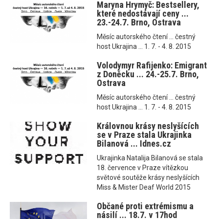
Maryna Hrymyč: Bestsellery,
které nedostávají ceny ...
23.-24.7. Brno, Ostrava
Měsíc autorského čtení ... čestný
host Ukrajina ... 1. 7. - 4. 8. 2015
Volodymyr Rafijenko: Emigrant
z Doněcku ... 24.-25.7. Brno,
Ostrava
Měsíc autorského čtení ... čestný
host Ukrajina ... 1. 7. - 4. 8. 2015
Královnou krásy neslyšících
se v Praze stala Ukrajinka
Bilanová ... Idnes.cz
Ukrajinka Natalija Bilanová se stala
18. července v Praze vítězkou
světové soutěže krásy neslyšících
Miss & Mister Deaf World 2015
Občané proti extrémismu a
násilí ... 18.7. v 17hod