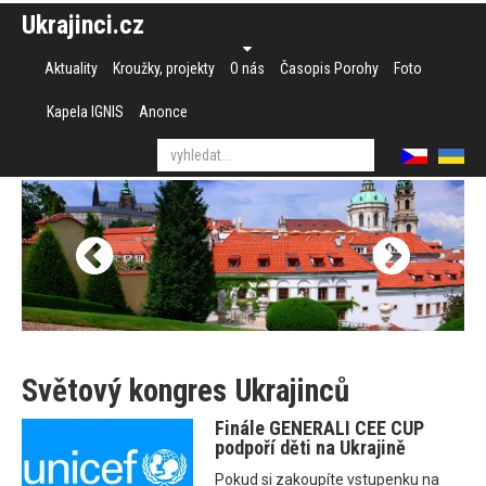
Ukrajinci.cz
Aktuality
Kroužky, projekty
O nás
Časopis Porohy
Foto
Kapela IGNIS
Anonce
Světový kongres Ukrajinců
Finále GENERALI CEE CUP
podpoří děti na Ukrajině
Pokud si zakoupíte vstupenku na