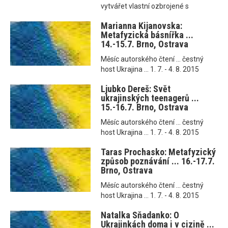
vytvářet vlastní ozbrojené s
Marianna Kijanovska:
Metafyzická básnířka ...
14.-15.7. Brno, Ostrava
Měsíc autorského čtení ... čestný
host Ukrajina ... 1. 7. - 4. 8. 2015
Ljubko Dereš: Svět
ukrajinských teenagerů ...
15.-16.7. Brno, Ostrava
Měsíc autorského čtení ... čestný
host Ukrajina ... 1. 7. - 4. 8. 2015
Taras Prochasko: Metafyzický
způsob poznávání ... 16.-17.7.
Brno, Ostrava
Měsíc autorského čtení ... čestný
host Ukrajina ... 1. 7. - 4. 8. 2015
Natalka Sňadanko: O
Ukrajinkách doma i v cizině ...