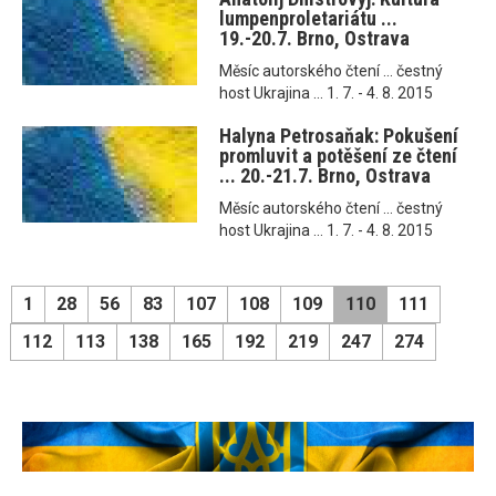
lumpenproletariátu ...
19.-20.7. Brno, Ostrava
Měsíc autorského čtení ... čestný
host Ukrajina ... 1. 7. - 4. 8. 2015
Halyna Petrosaňak: Pokušení
promluvit a potěšení ze čtení
... 20.-21.7. Brno, Ostrava
Měsíc autorského čtení ... čestný
host Ukrajina ... 1. 7. - 4. 8. 2015
1
28
56
83
107
108
109
110
111
112
113
138
165
192
219
247
274