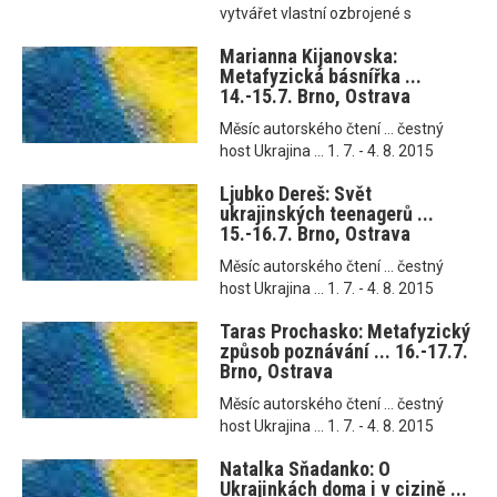
vytvářet vlastní ozbrojené s
Marianna Kijanovska:
Metafyzická básnířka ...
14.-15.7. Brno, Ostrava
Měsíc autorského čtení ... čestný
host Ukrajina ... 1. 7. - 4. 8. 2015
Ljubko Dereš: Svět
ukrajinských teenagerů ...
15.-16.7. Brno, Ostrava
Měsíc autorského čtení ... čestný
host Ukrajina ... 1. 7. - 4. 8. 2015
Taras Prochasko: Metafyzický
způsob poznávání ... 16.-17.7.
Brno, Ostrava
Měsíc autorského čtení ... čestný
host Ukrajina ... 1. 7. - 4. 8. 2015
Natalka Sňadanko: O
Ukrajinkách doma i v cizině ...