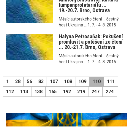
lumpenproletariátu ...
19.-20.7. Brno, Ostrava
Měsíc autorského čtení ... čestný
host Ukrajina ... 1. 7. - 4. 8. 2015
Halyna Petrosaňak: Pokušení
promluvit a potěšení ze čtení
... 20.-21.7. Brno, Ostrava
Měsíc autorského čtení ... čestný
host Ukrajina ... 1. 7. - 4. 8. 2015
1
28
56
83
107
108
109
110
111
112
113
138
165
192
219
247
274