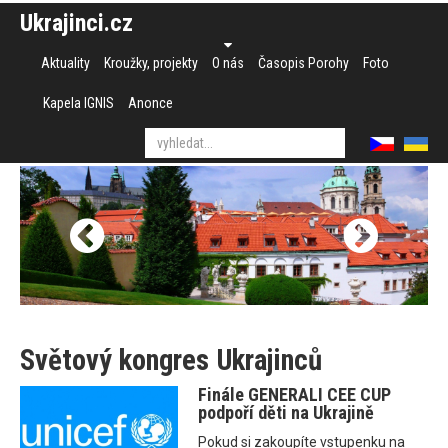
Ukrajinci.cz
Aktuality
Kroužky, projekty
O nás
Časopis Porohy
Foto
Kapela IGNIS
Anonce
Světový kongres Ukrajinců
Finále GENERALI CEE CUP
podpoří děti na Ukrajině
Pokud si zakoupíte vstupenku na