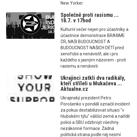
New Yorker.
Společně proti rasismu ...
18.7. v 17hod
Kulturní večer nejen pro účastníky a
účastnice demonstrace BRAŇME
ČR, NAŠI BUDOUCNOST A
BUDOUCNOST NAŠICH DĚTÍ před
xenofobii a nenávistí!, ale i pro
každého s jasným názorem - proti
rasismu a nenávisti.
Ukrajinci zatkli dva radikály,
kteří stříleli u Mukačeva ...
Aktualne.cz
Ukrajinský prezident Petro
Porošenko v pondělí označil incident
za pokus destabilizovat situaci "v
hlubokém týlu" válčící země a nařídil
policii a SBU odzbrojit všechny
nezákonné formace. Žádná
politická strana podle něj nesmí