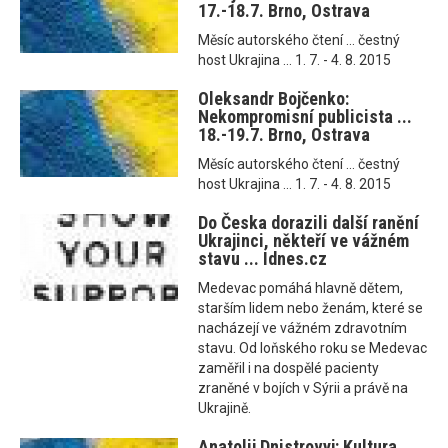
17.-18.7. Brno, Ostrava
Měsíc autorského čtení ... čestný
host Ukrajina ... 1. 7. - 4. 8. 2015
Oleksandr Bojčenko:
Nekompromisní publicista ...
18.-19.7. Brno, Ostrava
Měsíc autorského čtení ... čestný
host Ukrajina ... 1. 7. - 4. 8. 2015
Do Česka dorazili další ranění
Ukrajinci, někteří ve vážném
stavu ... Idnes.cz
Medevac pomáhá hlavně dětem,
starším lidem nebo ženám, které se
nacházejí ve vážném zdravotním
stavu. Od loňského roku se Medevac
zaměřil i na dospělé pacienty
zraněné v bojích v Sýrii a právě na
Ukrajině.
Anatolij Dnistrovyj: Kultura