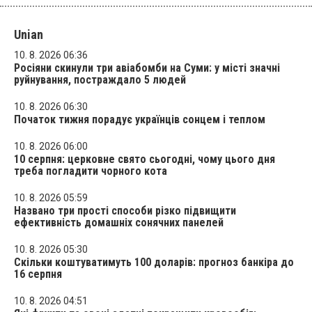
Unian
10. 8. 2026 06:36
Росіяни скинули три авіабомби на Суми: у місті значні
руйнування, постраждало 5 людей
10. 8. 2026 06:30
Початок тижня порадує українців сонцем і теплом
10. 8. 2026 06:00
10 серпня: церковне свято сьогодні, чому цього дня
треба погладити чорного кота
10. 8. 2026 05:59
Названо три прості способи різко підвищити
ефективність домашніх сонячних панелей
10. 8. 2026 05:30
Скільки коштуватимуть 100 доларів: прогноз банкіра до
16 серпня
10. 8. 2026 04:51