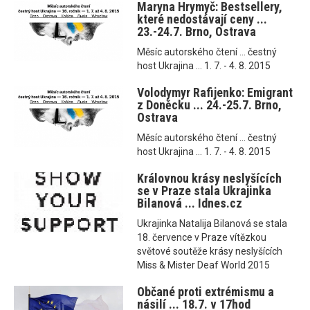
Maryna Hrymyč: Bestsellery,
které nedostávají ceny ...
23.-24.7. Brno, Ostrava
Měsíc autorského čtení ... čestný
host Ukrajina ... 1. 7. - 4. 8. 2015
Volodymyr Rafijenko: Emigrant
z Doněcku ... 24.-25.7. Brno,
Ostrava
Měsíc autorského čtení ... čestný
host Ukrajina ... 1. 7. - 4. 8. 2015
Královnou krásy neslyšících
se v Praze stala Ukrajinka
Bilanová ... Idnes.cz
Ukrajinka Natalija Bilanová se stala
18. července v Praze vítězkou
světové soutěže krásy neslyšících
Miss & Mister Deaf World 2015
Občané proti extrémismu a
násilí ... 18.7. v 17hod