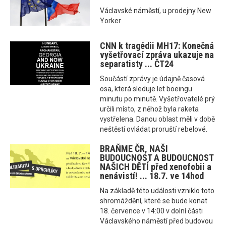
Václavské náměstí, u prodejny New
Yorker
CNN k tragédii MH17: Konečná
vyšetřovací zpráva ukazuje na
separatisty ... ČT24
Součástí zprávy je údajně časová
osa, která sleduje let boeingu
minutu po minutě. Vyšetřovatelé prý
určili místo, z něhož byla raketa
vystřelena. Danou oblast měli v době
neštěstí ovládat proruští rebelové.
BRAŇME ČR, NAŠI
BUDOUCNOST A BUDOUCNOST
NAŠICH DĚTÍ před xenofobii a
nenávistí! ... 18.7. ve 14hod
Na základě této události vzniklo toto
shromáždění, které se bude konat
18. července v 14:00 v dolní části
Václavského náměstí před budovou