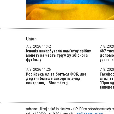
Unian
7. 8. 2026 11:42
7. 8. 202
Іспанія викарбувала пам'ятну срібну
687 тис
монету на честь тріумфу збірної з
допомог
футболу
урагани
7. 8. 2026 11:26
7. 8. 202
Російська еліта боїться ФСБ, яка
Faceboo
дедалі більше виходить з-під
столітт
контролю, - Bloomberg
"Пригод
випере
adresa: Ukrajinská iniciativa v ČR, Dům národnostních 
tel.:
+420/221 419 821
, email:
uicr@centrum.cz