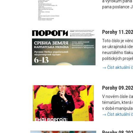
a výrokům pana
pana poslance J
Porohy 11.20
Toto číslo je vě
se ukrajinská i
neustálého tlaku
politických proje
→ Číst aktuální 
Porohy 09.20
V novém čísle č
tématům, která u
v době manipulac
→ Číst aktuální 
Porohy 08.20