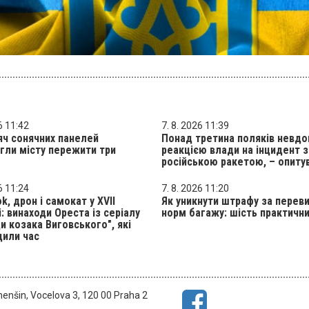
6 11:42
7. 8. 2026 11:39
яч сонячних панелей
Понад третина поляків невд
ли місту пережити три
реакцією влади на інцидент з
російською ракетою, – опиту
6 11:24
7. 8. 2026 11:20
k, дрон і самокат у XVII
Як уникнути штрафу за перев
і: винаходи Ореста із серіалу
норм багажу: шість практичн
и козака Виговського", які
дили час
menšin, Vocelova 3, 120 00 Praha 2