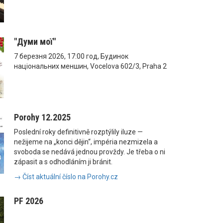
"Думи мої"
7 березня 2026, 17:00 год, Будинок
національних меншин, Vocelova 602/3, Praha 2
Porohy 12.2025
Poslední roky definitivně rozptýlily iluze —
nežijeme na „konci dějin“, impéria nezmizela a
svoboda se nedává jednou provždy. Je třeba o ni
zápasit a s odhodláním ji bránit.
→ Číst aktuální číslo na Porohy.cz
PF 2026