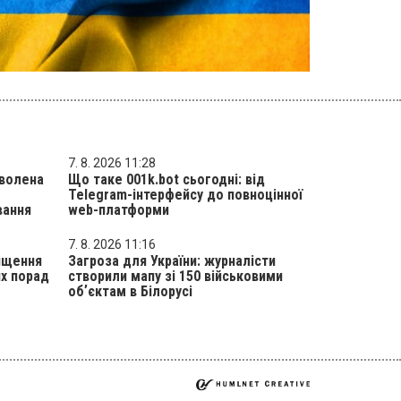
7. 8. 2026 11:28
оволена
Що таке 001k.bot сьогодні: від
Telegram-інтерфейсу до повноцінної
вання
web-платформи
7. 8. 2026 11:16
ищення
Загроза для України: журналісти
их порад
створили мапу зі 150 військовими
обʼєктам в Білорусі