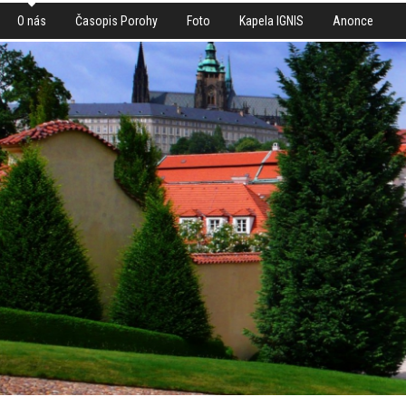
O nás
Časopis Porohy
Foto
Kapela IGNIS
Anonce