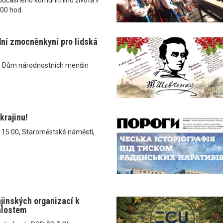
.00 hod.
dní zmocněnkyní pro lidská
, Dům národnostních menšin
krajinu!
v 15:00, Staroměstské náměstí,
ajinských organizací k
álostem