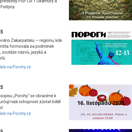
 předsedy PSP ČR T.Okamury a
.Foldyny
25
nováno Zakarpatsku — regionu, kde
dentita formovala za podmínek
, soutěže názvů, jazyků a
ktů.
číslo na Porohy.cz
25
asopisu „Porohy“ se obracíme k
rčují naši schopnost zůstat bdělí
í.
číslo na Porohy.cz
25