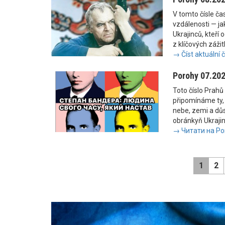
V tomto čísle č
vzdálenosti — jak
Ukrajinců, kteří 
z klíčových zážit
→ Číst aktuální 
Porohy 07.20
Toto číslo Prahů 
připomínáme ty, 
nebe, zemi a důs
obránkyň Ukrajiny
→ Читати на Po
1
2