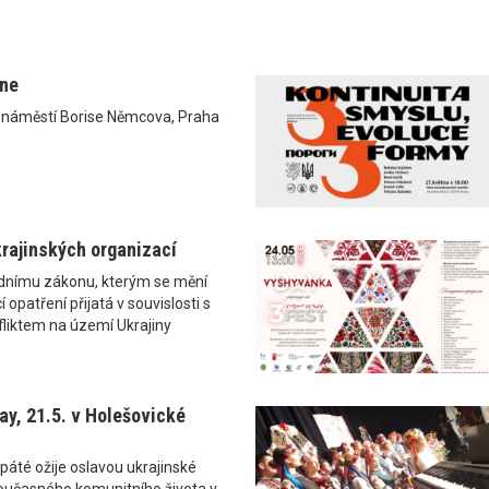
ane
0 náměstí Borise Němcova, Praha
rajinských organizací
ádnímu zákonu, kterým se mění
 opatření přijatá v souvislosti s
liktem na území Ukrajiny
y, 21.5. v Holešovické
páté ožije oslavou ukrajinské
i současného komunitního života v