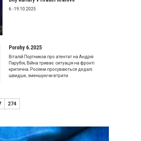
6.-19.10.2025
Porohy 6.2025
Віталій Портников про атентат на Андрія
Парубія, Війна триває: ситуація на фронті
критична. Росіяни просуваються дедалі
швидше, зменшуючи втрати.
7
274