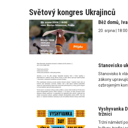
Světový kongres Ukrajinců
Běž domů, Iv
20. srpna | 18:0
Stanovisko uk
Stanovisko k vl
zákony upravující
ozbrojeným konf
Vyshyvanka Da
tržnici
Tržní náměstí po
kultury, tradic 