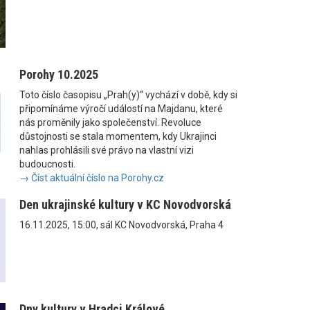
Porohy 10.2025
Toto číslo časopisu „Prah(y)“ vychází v době, kdy si
připomínáme výročí událostí na Majdanu, které
nás proměnily jako společenství. Revoluce
důstojnosti se stala momentem, kdy Ukrajinci
nahlas prohlásili své právo na vlastní vizi
budoucnosti.
→ Číst aktuální číslo na Porohy.cz
Den ukrajinské kultury v KC Novodvorská
16.11.2025, 15:00, sál KC Novodvorská, Praha 4
Dny kultury v Hradci Králové