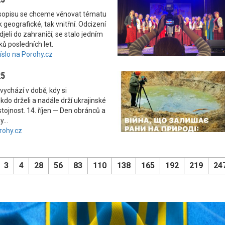
asopisu se chceme věnovat tématu
 geografické, tak vnitřní. Odcizení
odjeli do zahraničí, se stalo jedním
ků posledních let.
číslo na Porohy.cz
25
vychází v době, kdy si
kdo drželi a nadále drží ukrajinské
tojnost. 14. říjen — Den obránců a
...
rohy.cz
3
4
28
56
83
110
138
165
192
219
24