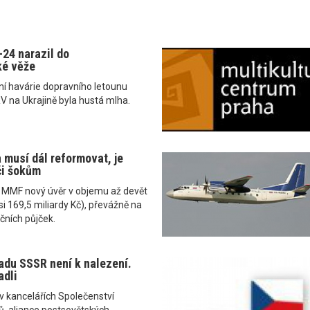
-24 narazil do
ké věže
ní havárie dopravního letounu
 na Ukrajině byla hustá mlha.
 musí dál reformovat, je
či šokům
o MMF nový úvěr v objemu až devět
si 169,5 miliardy Kč), převážně na
čních půjček.
adu SSSR není k nalezení.
adli
 v kancelářích Společenství
ů, aliance postsovětských