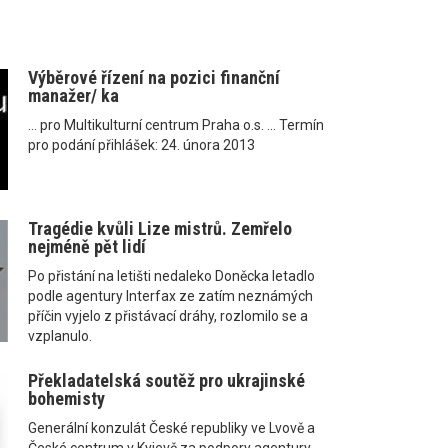
Výběrové řízení na pozici finanční
manažer/ ka
... pro Multikulturní centrum Praha o.s. ... Termín
pro podání přihlášek: 24. února 2013
Tragédie kvůli Lize mistrů. Zemřelo
nejméně pět lidí
Po přistání na letišti nedaleko Doněcka letadlo
podle agentury Interfax ze zatím neznámých
příčin vyjelo z přistávací dráhy, rozlomilo se a
vzplanulo.
Překladatelská soutěž pro ukrajinské
bohemisty
Generální konzulát České republiky ve Lvově a
České centrum v Kyjevě za podpory agentury