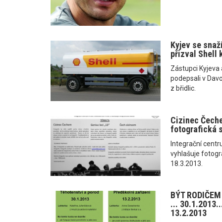
Kyjev se snaží
přizval Shell 
Zástupci Kyjeva 
podepsali v Dav
z břidlic.
Cizinec Čeche
fotografická 
Integrační cent
vyhlašuje fotogr
18.3.2013.
BÝT RODIČEM V
... 30.1.2013..
13.2.2013