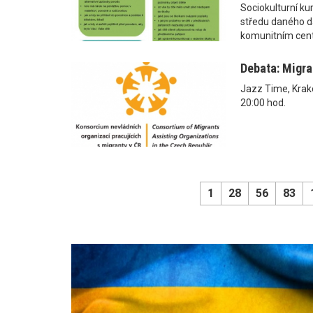
Sociokulturní ku
středu daného da
komunitním cent
Debata: Migran
Jazz Time, Krako
20:00 hod.
1
28
56
83