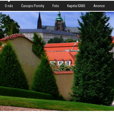
O nás
Časopis Porohy
Foto
Kapela IGNIS
Anonce