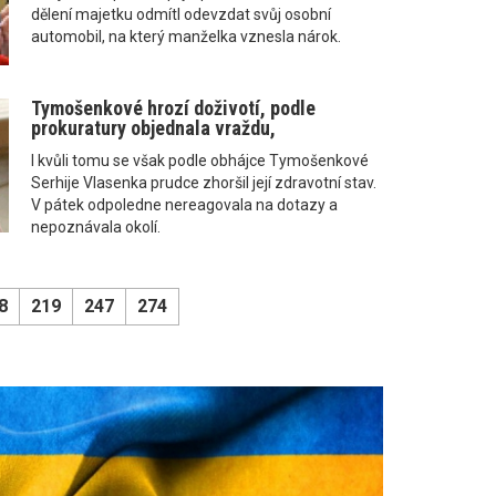
dělení majetku odmítl odevzdat svůj osobní
automobil, na který manželka vznesla nárok.
Tymošenkové hrozí doživotí, podle
prokuratury objednala vraždu,
I kvůli tomu se však podle obhájce Tymošenkové
Serhije Vlasenka prudce zhoršil její zdravotní stav.
V pátek odpoledne nereagovala na dotazy a
nepoznávala okolí.
8
219
247
274