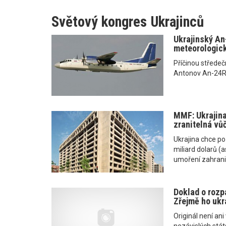
Světový kongres Ukrajinců
Ukrajinský An
meteorologic
Příčinou středeč
Antonov An-24RV
MMF: Ukrajina
zranitelná vů
Ukrajina chce p
miliard dolarů (a
umoření zahrani
Doklad o rozp
Zřejmě ho ukr
Originál není ani
nezávislých stát