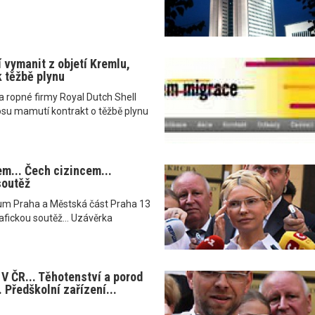
 vymanit z objetí Kremlu,
k těžbě plynu
a ropné firmy Royal Dutch Shell
osu mamutí kontrakt o těžbě plynu
m... Čech cizincem...
soutěž
rum Praha a Městská část Praha 13
afickou soutěž... Uzávěrka
 ČR... Těhotenství a porod
. Předškolní zařízení...