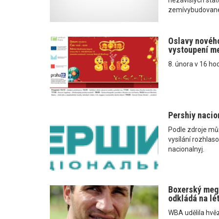
zemívybudované
Oslavy nového
vystoupení m
8. února v 16 h
Pershiy nacio
Podle zdroje mů
vysílání rozhlas
nacionalnyj.
Boxerský mega
odkládá na lé
WBA udělila hvě