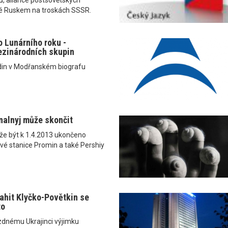
 Ruskem na troskách SSSR.
 Lunárního roku -
ezinárodních skupin
odin v Modřanském biografu
nalnyj může skončit
že být k 1.4.2013 ukončeno
ové stanice Promin a také Pershiy
hit Klyčko-Povětkin se
to
zdnému Ukrajinci výjimku