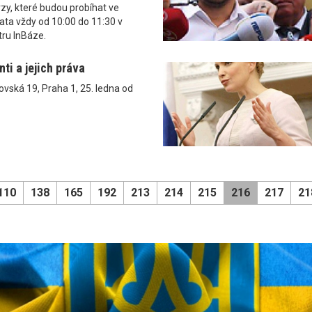
rzy, které budou probíhat ve
ta vždy od 10:00 do 11:30 v
ru InBáze.
ti a jejich práva
vská 19, Praha 1, 25. ledna od
110
138
165
192
213
214
215
216
217
21