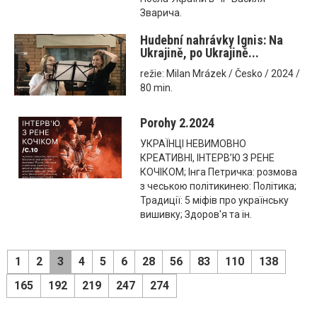
Зварича.
Hudební nahrávky Ignis: Na
Ukrajině, po Ukrajině...
režie: Milan Mrázek / Česko / 2024 /
80 min.
Porohy 2.2024
УКРАЇНЦІ НЕВИМОВНО
КРЕАТИВНІ, ІНТЕРВ’Ю З РЕНЕ
КОЧІКОМ; Інга Петричка: розмова
з чеською політикинею: Політика;
Традиції: 5 міфів про українську
вишивку; Здоров'я та ін.
1
2
3
4
5
6
28
56
83
110
138
165
192
219
247
274