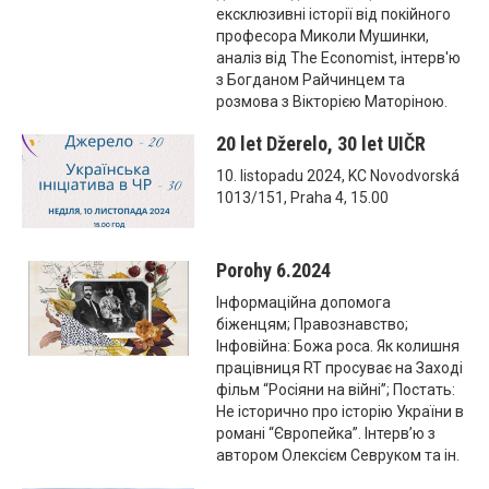
ексклюзивні історії від покійного
професора Миколи Мушинки,
аналіз від The Economist, інтерв'ю
з Богданом Райчинцем та
розмова з Вікторією Маторіною.
20 let Džerelo, 30 let UIČR
10. listopadu 2024, KC Novodvorská
1013/151, Praha 4, 15.00
Porohy 6.2024
Інформаційна допомога
біженцям; Правознавство;
Інфовійна: Божа роса. Як колишня
працівниця RT просуває на Заході
фільм “Росіяни на війні”; Постать:
Не історично про історію України в
романі “Європейка”. Інтерв’ю з
автором Олексієм Севруком та ін.