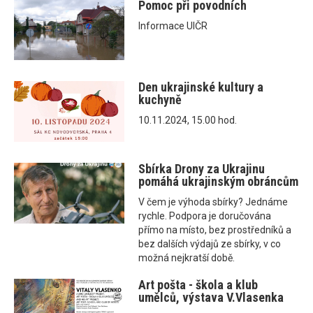
Pomoc při povodních
Informace UIČR
Den ukrajinské kultury a
kuchyně
10.11.2024, 15.00 hod.
Sbírka Drony za Ukrajinu
pomáhá ukrajinským obráncům
V čem je výhoda sbírky? Jednáme
rychle. Podpora je doručována
přímo na místo, bez prostředníků a
bez dalších výdajů ze sbírky, v co
možná nejkratší době.
Art pošta - škola a klub
umělců, výstava V.Vlasenka