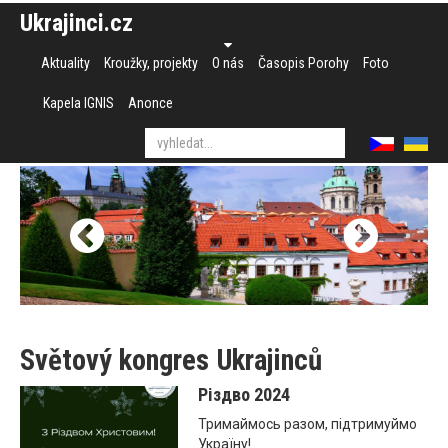
Ukrajinci.cz
Aktuality
Kroužky, projekty
O nás
Časopis Porohy
Foto
Kapela IGNIS
Anonce
Světový kongres Ukrajinců
Різдво 2024
Тримаймось разом, підтримуймо
Україну!