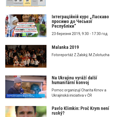
Інтеграційнiй курс „Ласкаво
просимо до Чеської
Республіки“
23 березня 2019, 9:30 - 17:30 год.
Malanka 2019
Fotoreportáž Z.Žalský, M.Zolotucha
Na Ukrajinu vyráží další
humanitární konvoj
Pomoc organizují Charita Krnov a
Ukrajinská iniciativa v ČR
Pavlo Klimkin: Proč Krym není
ruský?