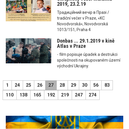
2019, 23.2.19
Традиційний вечір в Празі /
tradiční večer v Praze, «KC
Novodvorská», Novodvorská
1013/151, Praha 4
Donbas ... 29.1.2019 v kině
Atlas v Praze
- film popisuje úpadek a destrukci
společnosti na okupovaném území
východní Ukrajiny.
1
24
25
26
27
28
29
30
56
83
110
138
165
192
219
247
274