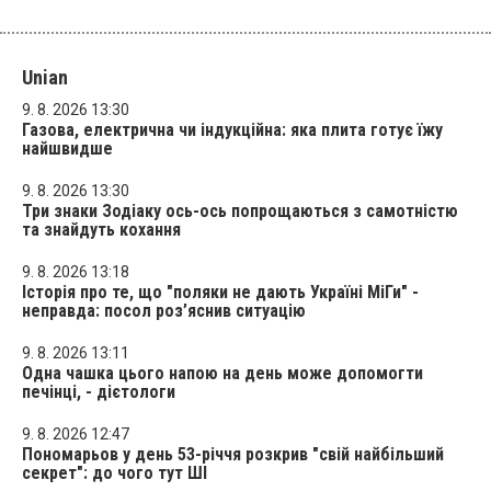
Unian
9. 8. 2026 13:30
Газова, електрична чи індукційна: яка плита готує їжу
найшвидше
9. 8. 2026 13:30
Три знаки Зодіаку ось-ось попрощаються з самотністю
та знайдуть кохання
9. 8. 2026 13:18
Історія про те, що "поляки не дають Україні МіГи" -
неправда: посол роз’яснив ситуацію
9. 8. 2026 13:11
Одна чашка цього напою на день може допомогти
печінці, - дієтологи
9. 8. 2026 12:47
Пономарьов у день 53-річчя розкрив "свій найбільший
секрет": до чого тут ШІ