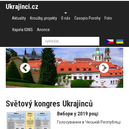
Ukrajinci.cz
Aktuality
Kroužky, projekty
O nás
Časopis Porohy
Foto
Kapela IGNIS
Anonce
Světový kongres Ukrajinců
Вибори у 2019 році
Голосування в Чеській Республіці