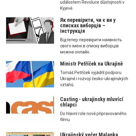
událostem Revoluce důstojnosti v
Kyjevě.
Як перевірити, чи є ви у
списках виборців –
інструкція
Відтепер перевірити наявність
свого імені в списку виборців
можна онлайн.
Ministr Petříček na Ukrajině
Tomáš Petříček vyjádřil podporu
Ukrajině i rozvoji česko-ukrajinských
vztahů.
Casting - ukrajinsky mluvící
chlapci
Do hlavní role nově připravovaného
filmu.
Ukrajinský večer Malanka