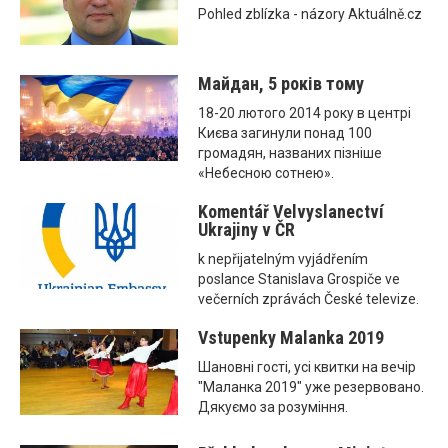
Pohled zblízka - názory Aktuálně.cz
Майдан, 5 років тому
18-20 лютого 2014 року в центрі
Києва загинули понад 100
громадян, названих пізніше
«Небесною сотнею».
Komentář Velvyslanectví
Ukrajiny v ČR
k nepřijatelným vyjádřením
poslance Stanislava Grospiče ve
večerních zprávách České televize.
Vstupenky Malanka 2019
Шановні гості, усі квитки на вечір
"Маланка 2019" уже резервовано.
Дякуємо за розуміння.