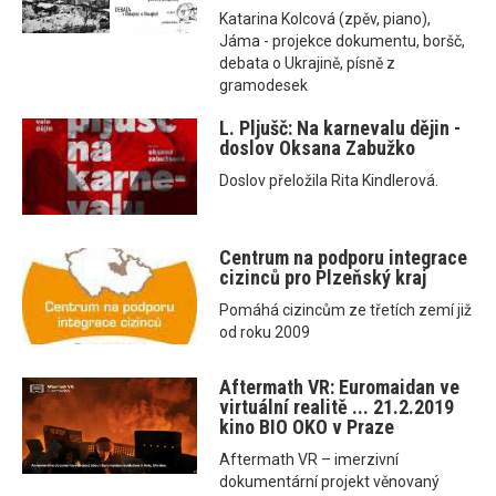
Katarina Kolcová (zpěv, piano),
Jáma - projekce dokumentu, boršč,
debata o Ukrajině, písně z
gramodesek
L. Pljušč: Na karnevalu dějin -
doslov Oksana Zabužko
Doslov přeložila Rita Kindlerová.
Centrum na podporu integrace
cizinců pro Plzeňský kraj
Pomáhá cizincům ze třetích zemí již
od roku 2009
Aftermath VR: Euromaidan ve
virtuální realitě ... 21.2.2019
kino BIO OKO v Praze
Aftermath VR – imerzivní
dokumentární projekt věnovaný