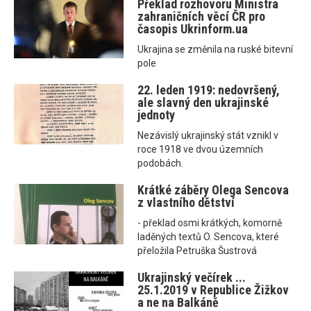
Překlad rozhovoru Ministra
zahraničních věcí ČR pro
časopis Ukrinform.ua
Ukrajina se změnila na ruské bitevní
pole
22. leden 1919: nedovršený,
ale slavný den ukrajinské
jednoty
Nezávislý ukrajinský stát vznikl v
roce 1918 ve dvou územních
podobách.
Krátké záběry Olega Sencova
z vlastního dětství
- překlad osmi krátkých, komorně
laděných textů O. Sencova, které
přeložila Petruška Šustrová
Ukrajinský večírek ...
25.1.2019 v Republice Žižkov
a ne na Balkáně