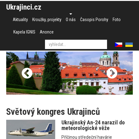
Ukrajinci.cz
Aktuality
Kroužky, projekty
O nás
Časopis Porohy
Foto
Kapela IGNIS
Anonce
Světový kongres Ukrajinců
Ukrajinský An-24 narazil do
meteorologické věže
Příčinou středeční havárie