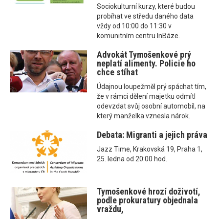
Sociokulturní kurzy, které budou
probíhat ve středu daného data
vždy od 10:00 do 11:30 v
komunitním centru InBáze.
Advokát Tymošenkové prý
neplatí alimenty. Policie ho
chce stíhat
Údajnou loupežměl prý spáchat tím,
že v rámci dělení majetku odmítl
odevzdat svůj osobní automobil, na
který manželka vznesla nárok.
Debata: Migranti a jejich práva
Jazz Time, Krakovská 19, Praha 1,
25. ledna od 20:00 hod.
Tymošenkové hrozí doživotí,
podle prokuratury objednala
vraždu,