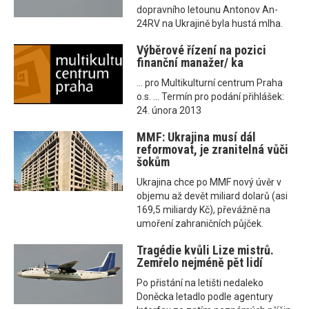
dopravního letounu Antonov An-
24RV na Ukrajině byla hustá mlha.
Výběrové řízení na pozici
finanční manažer/ ka
... pro Multikulturní centrum Praha
o.s. ... Termín pro podání přihlášek:
24. února 2013
MMF: Ukrajina musí dál
reformovat, je zranitelná vůči
šokům
Ukrajina chce po MMF nový úvěr v
objemu až devět miliard dolarů (asi
169,5 miliardy Kč), převážně na
umoření zahraničních půjček.
Tragédie kvůli Lize mistrů.
Zemřelo nejméně pět lidí
Po přistání na letišti nedaleko
Doněcka letadlo podle agentury