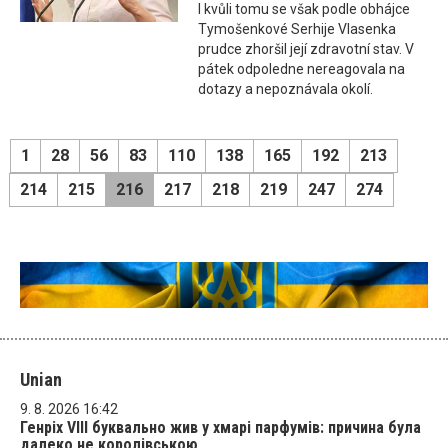
I kvůli tomu se však podle obhájce
Tymošenkové Serhije Vlasenka
prudce zhoršil její zdravotní stav. V
pátek odpoledne nereagovala na
dotazy a nepoznávala okolí.
1
28
56
83
110
138
165
192
213
214
215
216
217
218
219
247
274
Unian
9. 8. 2026 16:42
Генріх VIII буквально жив у хмарі парфумів: причина була
далеко не королівською