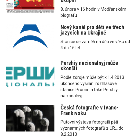
skupin
8. února v 16 hodin v Modřanském
biografu
Nový kanál pro děti ve třech
jazycích na Ukrajině
Stanice se zaměří na děti ve věku od
4 do 16 let.
Pershiy nacionalnyj může
skončit
Podle zdroje může být k 1.4.2013
ukončeno vysílání rozhlasové
stanice Promin a také Pershiy
nacionalnyj.
Česká fotografie v Ivano-
Frankivsku
Putovní výstava fotografií pěti
významných fotografů z ČR... do
8.2.2013