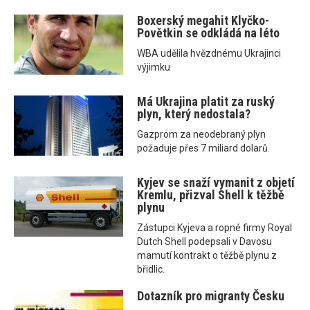
Boxerský megahit Klyčko-
Povětkin se odkládá na léto
WBA udělila hvězdnému Ukrajinci
výjimku
Má Ukrajina platit za ruský
plyn, který nedostala?
Gazprom za neodebraný plyn
požaduje přes 7 miliard dolarů.
Kyjev se snaží vymanit z objetí
Kremlu, přizval Shell k těžbě
plynu
Zástupci Kyjeva a ropné firmy Royal
Dutch Shell podepsali v Davosu
mamutí kontrakt o těžbě plynu z
břidlic.
Dotazník pro migranty Česku