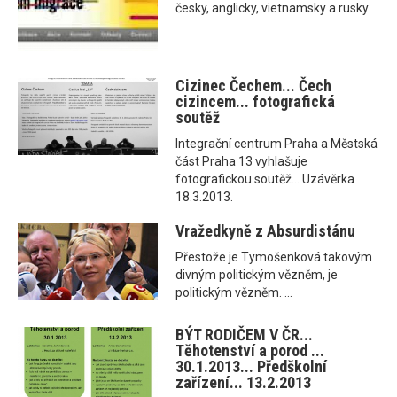
česky, anglicky, vietnamsky a rusky
Cizinec Čechem... Čech
cizincem... fotografická
soutěž
Integrační centrum Praha a Městská
část Praha 13 vyhlašuje
fotografickou soutěž... Uzávěrka
18.3.2013.
Vražedkyně z Absurdistánu
Přestože je Tymošenková takovým
divným politickým vězněm, je
politickým vězněm. ...
BÝT RODIČEM V ČR...
Těhotenství a porod ...
30.1.2013... Předškolní
zařízení... 13.2.2013