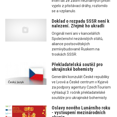
Interfax ze zatím neznámých příčin
vyjelo z přistávací dráhy, rozlomilo
se a vzplanulo.
Doklad o rozpadu SSSR není k
nalezení. Zřejmě ho ukradli
Originál není ani v kancelářích
Společenství nezávislých států,
aliance postsovětských
zemívybudované Ruskem na
troskách SSSR.
Překladatelská soutěž pro
ukrajinské bohemisty
Generální konzulát České republiky
ve Lvově a České centrum v Kyjevě
za podpory agentury CzechTourism
vyhlašují 3. ročník překladatelské
soutěže pro ukrajinské bohemisty.
Oslavy nového Lunárního roku
- vystoupení mezinárodních