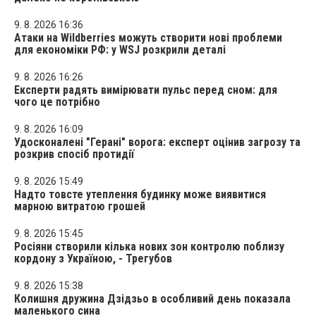
9. 8. 2026 16:36
Атаки на Wildberries можуть створити нові проблеми
для економіки РФ: у WSJ розкрили деталі
9. 8. 2026 16:26
Експерти радять вимірювати пульс перед сном: для
чого це потрібно
9. 8. 2026 16:09
Удосконалені "Герані" ворога: експерт оцінив загрозу та
розкрив спосіб протидії
9. 8. 2026 15:49
Надто товсте утеплення будинку може виявитися
марною витратою грошей
9. 8. 2026 15:45
Росіяни створили кілька нових зон контролю поблизу
кордону з Україною, - Трегубов
9. 8. 2026 15:38
Колишня дружина Дзідзьо в особливий день показала
маленького сина