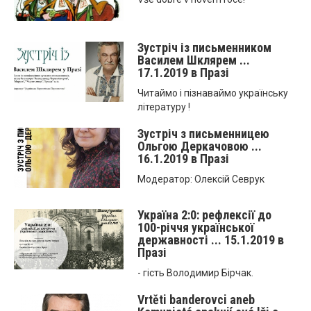
Зустріч із письменником
Василем Шклярем ...
17.1.2019 в Празі
Читаймо і пізнаваймо українську
літературу !
Зустріч з письменницею
Ольгою Деркачовою ...
16.1.2019 в Празі
Модератор: Олексій Севрук
Україна 2:0: рефлексії до
100-річчя української
державності ... 15.1.2019 в
Празі
- гість Володимир Бірчак.
Vrtěti banderovci aneb