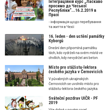
Інтеграційнiй курс „Ласкаво
просимо до Чеської
Республіки“...16.2.2019 в
Празі
- інформація щодо перебування
та життя в Чехії
16. leden - den uctění památky
Kyborgů
Dnešní den připomíná památku
těch, kdo vydrželi na svém místě ve
chvílích, kdy nevydržel ani beton.
Místo pro stážistu-lektora
českého jazyka v Černovicích
V půvabných ukrajinských
Černovicích se uvolnilo místo pro
stážistu-lektora českého jazyka.
Sváteční pozdrav UIČR - PF
2019
Vše dobré v novém roce!