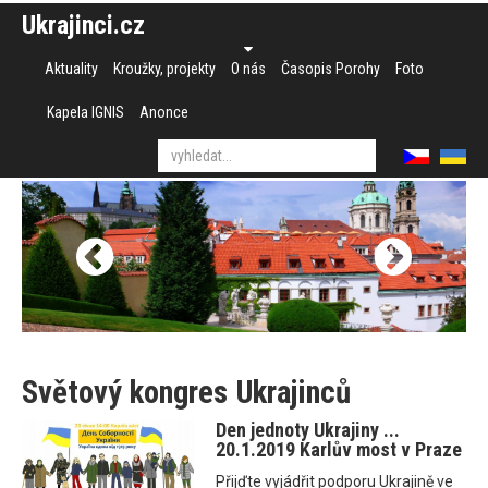
Ukrajinci.cz
Aktuality
Kroužky, projekty
O nás
Časopis Porohy
Foto
Kapela IGNIS
Anonce
Světový kongres Ukrajinců
Den jednoty Ukrajiny ...
20.1.2019 Karlův most v Praze
Přijďte vyjádřit podporu Ukrajině ve