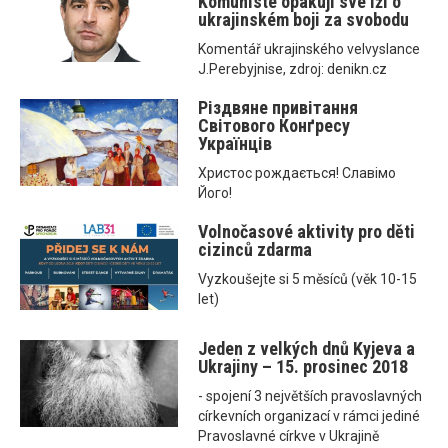
Komunisté opakují své lži o
ukrajinském boji za svobodu
Komentář ukrajinského velvyslance
J.Perebyjnise, zdroj: denikn.cz
Різдвяне привітання
Світового Конґресу
Українців
Христос рождається! Славімо
Його!
Volnočasové aktivity pro děti
cizinců zdarma
Vyzkoušejte si 5 měsíců (věk 10-15
let)
Jeden z velkých dnů Kyjeva a
Ukrajiny – 15. prosinec 2018
- spojení 3 největších pravoslavných
církevních organizací v rámci jediné
Pravoslavné církve v Ukrajině