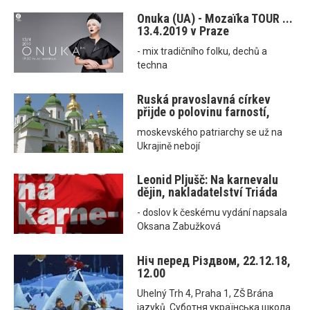
Onuka (UA) - Mozaїka TOUR ...
13.4.2019 v Praze
- mix tradičního folku, dechů a
techna
Ruská pravoslavná církev
přijde o polovinu farností,
moskevského patriarchy se už na
Ukrajině nebojí
Leonid Pljušč: Na karnevalu
dějin, nakladatelství Triáda
- doslov k českému vydání napsala
Oksana Zabužková
Ніч перед Різдвом, 22.12.18,
12.00
Uhelný Trh 4, Praha 1, ZŠ Brána
jazyků. Суботня українська школа