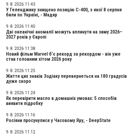
9. 8. 2026 11:43
У Геленджику знищено позицію С-400, з якої 8 серпня
били по Україні, - Мадяр
9. 8. 2026 11:40
Дві океанічні аномалії можуть вплинути на зиму 2026–
2027 років у Європі
9. 8. 2026 11:38
Новий фільм Marvel б’є рекорд за рекордом - він уже
став головним хітом 2026 року
9. 8. 2026 11:25
Життя цих знаків Зодіаку перевернеться на 180 градусів
дуже скоро
9. 8. 2026 11:24
Як перевірити масло в домашніх умовах: 5 способів
виявити підробку
9. 8. 2026 11:16
Росіяни просунулися у Часовому Яру, - DeepState
9. 8. 2026 11:12