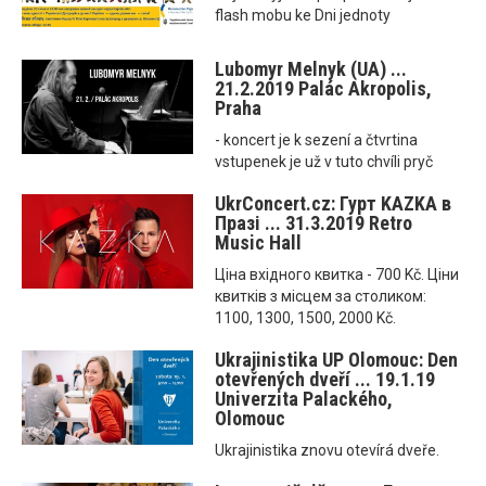
flash mobu ke Dni jednoty
Lubomyr Melnyk (UA) ...
21.2.2019 Palác Akropolis,
Praha
- koncert je k sezení a čtvrtina
vstupenek je už v tuto chvíli pryč
UkrConcert.cz: Гурт KAZKA в
Празі ... 31.3.2019 Retro
Music Hall
Ціна вхідного квитка - 700 Kč. Ціни
квитків з місцем за столиком:
1100, 1300, 1500, 2000 Kč.
Ukrajinistika UP Olomouc: Den
otevřených dveří ... 19.1.19
Univerzita Palackého,
Olomouc
Ukrajinistika znovu otevírá dveře.