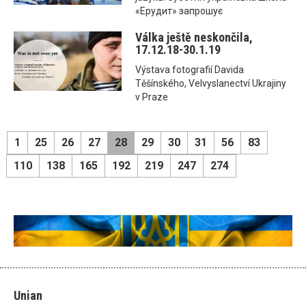
«Ерудит» запрошує
Válka ještě neskončila,
17.12.18-30.1.19
Výstava fotografií Davida
Těšínského, Velvyslanectví Ukrajiny
v Praze
1
25
26
27
28
29
30
31
56
83
110
138
165
192
219
247
274
Unian