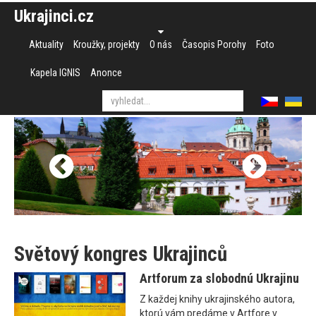
Ukrajinci.cz
Aktuality
Kroužky, projekty
O nás
Časopis Porohy
Foto
Kapela IGNIS
Anonce
Světový kongres Ukrajinců
Artforum za slobodnú Ukrajinu
Z každej knihy ukrajinského autora,
ktorú vám predáme v Artfore v