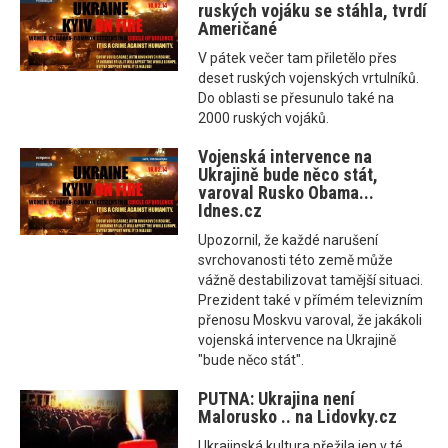
ruských vojáku se stáhla, tvrdí
Američané
V pátek večer tam přiletělo přes
deset ruských vojenských vrtulníků.
Do oblasti se přesunulo také na
2000 ruských vojáků.
Vojenská intervence na
Ukrajině bude něco stát,
varoval Rusko Obama...
Idnes.cz
Upozornil, že každé narušení
svrchovanosti této země může
vážně destabilizovat tamější situaci.
Prezident také v přímém televizním
přenosu Moskvu varoval, že jakákoli
vojenská intervence na Ukrajině
"bude něco stát".
PUTNA: Ukrajina není
Malorusko .. na Lidovky.cz
Ukrajinská kultura přežila jen v té