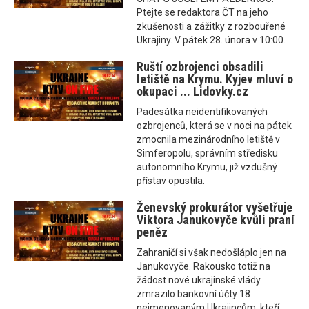
Ptejte se redaktora ČT na jeho
zkušenosti a zážitky z rozbouřené
Ukrajiny. V pátek 28. února v 10:00.
Ruští ozbrojenci obsadili
letiště na Krymu. Kyjev mluví o
okupaci ... Lidovky.cz
Padesátka neidentifikovaných
ozbrojenců, která se v noci na pátek
zmocnila mezinárodního letiště v
Simferopolu, správním středisku
autonomního Krymu, již vzdušný
přístav opustila.
Ženevský prokurátor vyšetřuje
Viktora Janukovyče kvůli praní
peněz
Zahraničí si však nedošláplo jen na
Janukovyče. Rakousko totiž na
žádost nové ukrajinské vlády
zmrazilo bankovní účty 18
nejmenovaným Ukrajincům, kteří