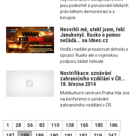
jsou podezřelí z porušování lidských
práv během demonstrací a z
korupce.
Nesvrhli mě, utekl jsem, řekl
Janukovyč. Rusko o pomoc
nežádá... na Idnes.cz
Hodlá i nadále prosazovat dohodu s
opozicí. Rusko ale o vojenskou
podporu žádat nebude.
Nostrifikace: uznávání
zahraničního vzdělání v ČR...
18. března 2014
Multikulturní centrum Praha Vás zve
na konferenci o uznávání
zahraničního vzdělání v ČR.
1
28
56
83
110
138
165
185
186
187
188
189
190
191
192
219
247