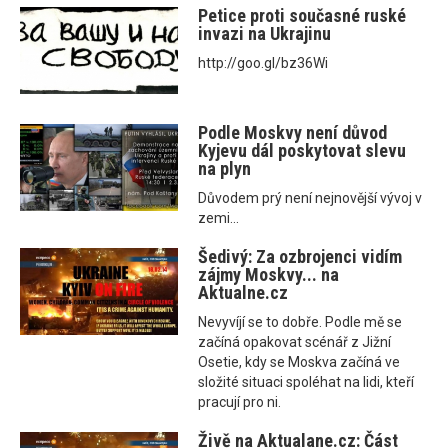
Petice proti současné ruské
invazi na Ukrajinu
http://goo.gl/bz36Wi
Podle Moskvy není důvod
Kyjevu dál poskytovat slevu
na plyn
Důvodem prý není nejnovější vývoj v
zemi...
Šedivý: Za ozbrojenci vidím
zájmy Moskvy... na
Aktualne.cz
Nevyvíjí se to dobře. Podle mě se
začíná opakovat scénář z Jižní
Osetie, kdy se Moskva začíná ve
složité situaci spoléhat na lidi, kteří
pracují pro ni.
Živě na Aktualane.cz: Část