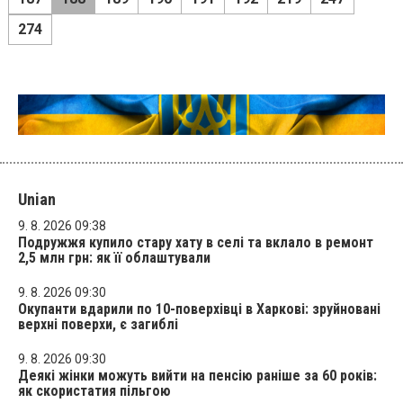
274
Unian
9. 8. 2026 09:38
Подружжя купило стару хату в селі та вклало в ремонт
2,5 млн грн: як її облаштували
9. 8. 2026 09:30
Окупанти вдарили по 10-поверхівці в Харкові: зруйновані
верхні поверхи, є загиблі
9. 8. 2026 09:30
Деякі жінки можуть вийти на пенсію раніше за 60 років:
як скористатия пільгою