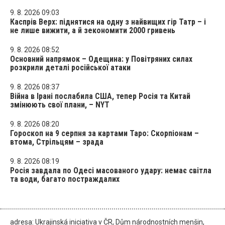
9. 8. 2026 09:03
Каспрів Верх: піднятися на одну з найвищих гір Татр – і
не лише вижити, а й зекономити 2000 гривень
9. 8. 2026 08:52
Основний напрямок – Одещина: у Повітряних силах
розкрили деталі російської атаки
9. 8. 2026 08:37
Війна в Ірані послабила США, тепер Росія та Китай
змінюють свої плани, – NYT
9. 8. 2026 08:20
Гороскоп на 9 серпня за картами Таро: Скорпіонам –
втома, Стрільцям – зрада
9. 8. 2026 08:19
Росія завдала по Одесі масованого удару: немає світла
та води, багато постраждалих
adresa: Ukrajinská iniciativa v ČR, Dům národnostních menšin,