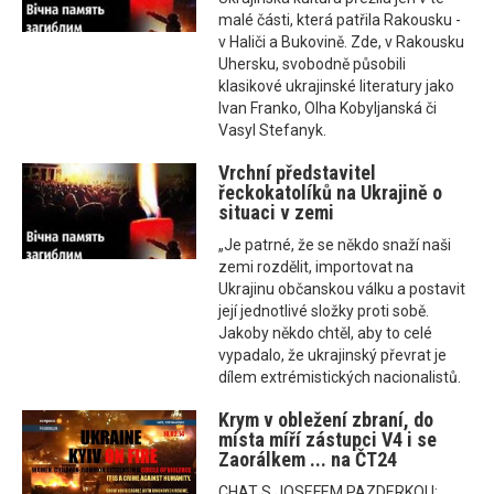
malé části, která patřila Rakousku -
v Haliči a Bukovině. Zde, v Rakousku
Uhersku, svobodně působili
klasikové ukrajinské literatury jako
Ivan Franko, Olha Kobyljanská či
Vasyl Stefanyk.
Vrchní představitel
řeckokatolíků na Ukrajině o
situaci v zemi
„Je patrné, že se někdo snaží naši
zemi rozdělit, importovat na
Ukrajinu občanskou válku a postavit
její jednotlivé složky proti sobě.
Jakoby někdo chtěl, aby to celé
vypadalo, že ukrajinský převrat je
dílem extrémistických nacionalistů.
Krym v obležení zbraní, do
místa míří zástupci V4 i se
Zaorálkem ... na ČT24
CHAT S JOSEFEM PAZDERKOU: