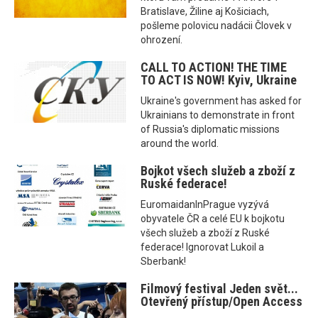
Bratislave, Žiline aj Košiciach,
pošleme polovicu nadácii Človek v
ohrození.
CALL TO ACTION! THE TIME
TO ACT IS NOW! Kyiv, Ukraine
Ukraine's government has asked for
Ukrainians to demonstrate in front
of Russia's diplomatic missions
around the world.
Bojkot všech služeb a zboží z
Ruské federace!
EuromaidanInPrague vyzývá
obyvatele ČR a celé EU k bojkotu
všech služeb a zboží z Ruské
federace! Ignorovat Lukoil a
Sberbank!
Filmový festival Jeden svět...
Otevřený přístup/Open Access