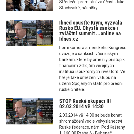
Středeční promítání za účasti Julie
Stachivské, básnířky
Ihned opusťte Krym, vyzvala
Rusko EU. Chystá sankce i
zvláštní summit ...online na
Idnes.cz
horní komora amerického Kongresu
uvažuje o sankcích vůči ruským
bankám, které by omezily přístup k
finančním zdrojům veřejných
institucí i soukromých investorů. Ve
hře je také omezení vstupu na
území Spojených států pro přední
ruské činitele.
STOP Ruské okupaci !!!
02.03.2014 vě 14:30
2.03.2014 vě 14:30 se bude konat
shromáždění vedle velvyslanectví
Ruské federace, nám. Pod Kaštany
1, 160 00 Praha 6 - Bubeneč